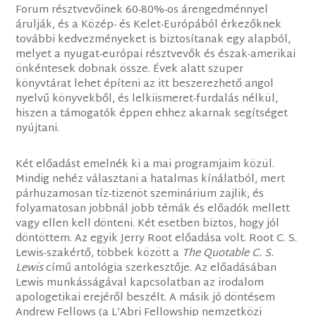
Forum résztvevőinek 60-80%-os árengedménnyel
árulják, és a Közép- és Kelet-Európából érkezőknek
további kedvezményeket is biztosítanak egy alapból,
melyet a nyugat-európai résztvevők és észak-amerikai
önkéntesek dobnak össze. Évek alatt szuper
könyvtárat lehet építeni az itt beszerezhető angol
nyelvű könyvekből, és lelkiismeret-furdalás nélkül,
hiszen a támogatók éppen ehhez akarnak segítséget
nyújtani.
Két előadást emelnék ki a mai programjaim közül.
Mindig nehéz választani a hatalmas kínálatból, mert
párhuzamosan tíz-tizenöt szeminárium zajlik, és
folyamatosan jobbnál jobb témák és előadók mellett
vagy ellen kell dönteni. Két esetben biztos, hogy jól
döntöttem. Az egyik Jerry Root előadása volt. Root C. S.
Lewis-szakértő, többek között a
The Quotable C. S.
Lewis
című antológia szerkesztője. Az előadásában
Lewis munkásságával kapcsolatban az irodalom
apologetikai erejéről beszélt. A másik jó döntésem
Andrew Fellows (a L’Abri Fellowship nemzetközi