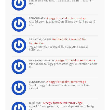
Szívesen elolvasnám az esszét, de nem találtam.
Ho…
BENCHMARK
A nagy forradalmi terror vége
A svéd egyház alapvetően államegyházi karakterű
an…
SZILÁGYI JÓZSEF
Rembrandt: A tékozló fiú
hazatérése
"Valamennyien tékozló fiúk vagyunk azzal a
különbs…
MENYHÁRT MIKLÓS
A nagy forradalmi terror vége
Mindazonáltal egy protestáns gyülekezetben adott
d…
BENCHMARK
A nagy forradalmi terror vége
"amikor egy felekezet hivatalosan püspökké
választ…
X. JÓZSEF
A nagy forradalmi terror vége
A „költő” arra gondolt, hogy alapvető különbség
va…