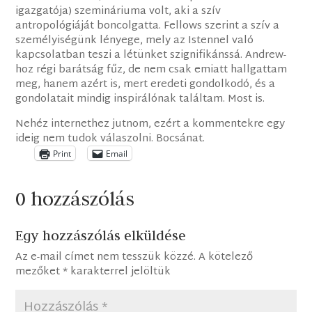
igazgatója) szemináriuma volt, aki a szív
antropológiáját boncolgatta. Fellows szerint a szív a
személyiségünk lényege, mely az Istennel való
kapcsolatban teszi a létünket szignifikánssá. Andrew-
hoz régi barátság fűz, de nem csak emiatt hallgattam
meg, hanem azért is, mert eredeti gondolkodó, és a
gondolatait mindig inspirálónak találtam. Most is.
Nehéz internethez jutnom, ezért a kommentekre egy
ideig nem tudok válaszolni. Bocsánat.
Print
Email
0 hozzászólás
Egy hozzászólás elküldése
Az e-mail címet nem tesszük közzé.
A kötelező
mezőket
*
karakterrel jelöltük