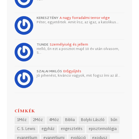
KERESZTÉNY
A nagy forradalmi terror vége
Péter, egyetértek. Amit írsz, az igaz, a katolikus…
TUNDE
Személyiség és jellem
Helló, Én ezt a posztot majd 10 év után olvasom,
S…
SZALAI MIKLÓS
Erőgyűjtés
Jó pihenést, kiváncsi vagyok, mit fogsz írni az ál…
CÍMKÉK
1Móz
2Móz
4Móz
Biblia
Bolyki László
bűn
C. S. Lewis
egyház
engesztelés
episztemológia
evangélium
evangéliumi
evolúció
exodusz