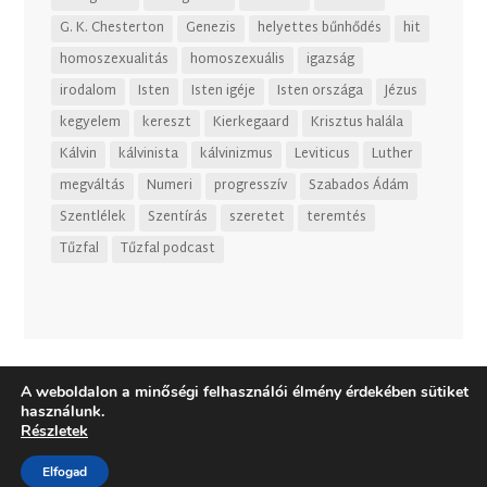
G. K. Chesterton
Genezis
helyettes bűnhődés
hit
homoszexualitás
homoszexuális
igazság
irodalom
Isten
Isten igéje
Isten országa
Jézus
kegyelem
kereszt
Kierkegaard
Krisztus halála
Kálvin
kálvinista
kálvinizmus
Leviticus
Luther
megváltás
Numeri
progresszív
Szabados Ádám
Szentlélek
Szentírás
szeretet
teremtés
Tűzfal
Tűzfal podcast
A weboldalon a minőségi felhasználói élmény érdekében sütiket
használunk.
Részletek
Elfogad
Dizájn:
Elegant Themes
| Motor:
WordPress