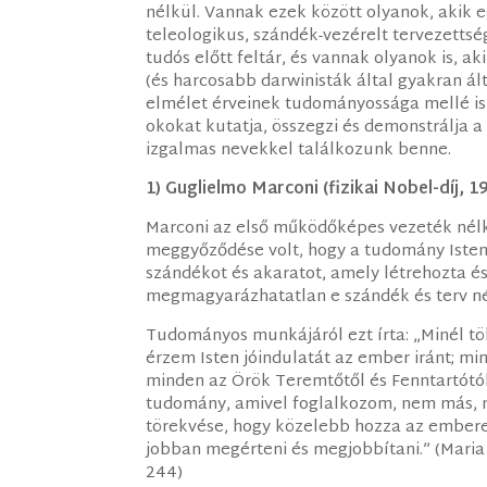
nélkül. Vannak ezek között olyanok, akik 
teleologikus, szándék-vezérelt tervezettsé
tudós előtt feltár, és vannak olyanok is, a
(és harcosabb darwinisták által gyakran ál
elmélet érveinek tudományossága mellé is 
okokat kutatja, összegzi és demonstrálja a
izgalmas nevekkel találkozunk benne.
1) Guglielmo Marconi (fizikai Nobel-díj, 1
Marconi az első működőképes vezeték nélkü
meggyőződése volt, hogy a tudomány Isten v
szándékot és akaratot, amely létrehozta és 
megmagyarázhatatlan e szándék és terv né
Tudományos munkájáról ezt írta: „Minél t
érzem Isten jóindulatát az ember iránt; m
minden az Örök Teremtőtől és Fenntartótó
tudomány, amivel foglalkozom, nem más, m
törekvése, hogy közelebb hozza az ember
jobban megérteni és megjobbítani.” (Maria 
244)