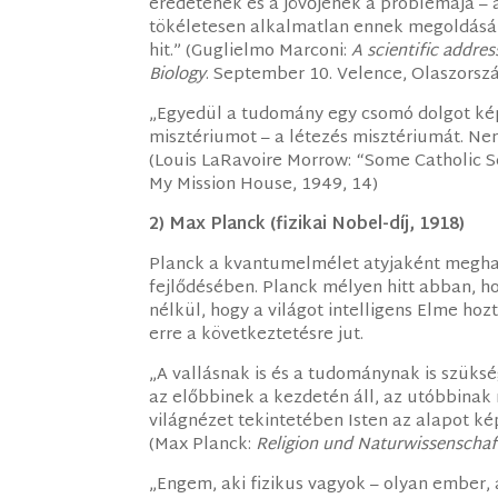
eredetének és a jövőjének a problémája – 
tökéletesen alkalmatlan ennek megoldására
hit.” (Guglielmo Marconi:
A scientific addres
Biology
. September 10. Velence, Olaszorsz
„Egyedül a tudomány egy csomó dolgot k
misztériumot – a létezés misztériumát. Ne
(Louis LaRavoire Morrow: “Some Catholic Sc
My Mission House, 1949, 14)
2) Max Planck (fizikai Nobel-díj, 1918)
Planck a kvantumelmélet atyjaként meghat
fejlődésében. Planck mélyen hitt abban, h
nélkül, hogy a világot intelligens Elme hoz
erre a következtetésre jut.
„A vallásnak is és a tudománynak is szüksé
az előbbinek a kezdetén áll, az utóbbina
világnézet tekintetében Isten az alapot ké
(Max Planck:
Religion und Naturwissenschaf
„Engem, aki fizikus vagyok – olyan ember, a