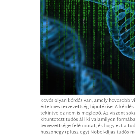
Kevés olyan kérdés van, amely hevesebb v
értelmes tervezettség hipotézise. A kérdé
tekintve ez nem is meglepő. Az viszont so
kitüntetett tudós áll ki valamilyen formáb
tervezettsége felé mutat, és hogy ezt a tud
huszonegy (plusz egy) Nobel-díjas tudós m