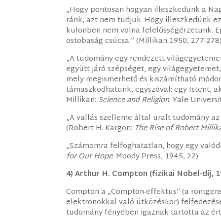
„Hogy pontosan hogyan illeszkedünk a Nag
ránk, azt nem tudjuk. Hogy illeszkedünk ez
különben nem volna felelősségérzetünk. Eg
ostobaság csúcsa.” (Millikan 1950, 277-278
„A tudomány egy rendezett világegyeteme
együtt járó szépséget, egy világegyetemet
mely megismerhető és kiszámítható módon 
támaszkodhatunk, egyszóval: egy Istent, aki
Millikan:
Science and Religion
. Yale Universi
„A vallás szelleme által uralt tudomány a
(Robert H. Kargon:
The Rise of Robert Millik
„Számomra felfoghatatlan, hogy egy valódi 
for Our Hope
. Moody Press, 1945, 22)
4) Arthur H. Compton (fizikai Nobel-díj, 
Compton a „Compton-effektus” (a röntgen
elektronokkal való ütközéskor) felfedezés
tudomány fényében igaznak tartotta az ért