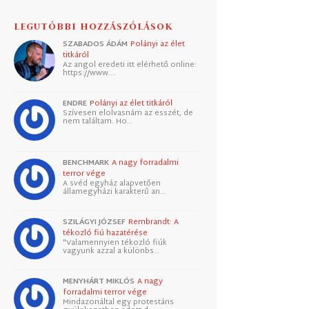
LEGUTÓBBI HOZZÁSZÓLÁSOK
SZABADOS ÁDÁM
Polányi az élet
titkáról
Az angol eredeti itt elérhető online:
https://www.…
ENDRE
Polányi az élet titkáról
Szívesen elolvasnám az esszét, de
nem találtam. Ho…
BENCHMARK
A nagy forradalmi
terror vége
A svéd egyház alapvetően
államegyházi karakterű an…
SZILÁGYI JÓZSEF
Rembrandt: A
tékozló fiú hazatérése
"Valamennyien tékozló fiúk
vagyunk azzal a különbs…
MENYHÁRT MIKLÓS
A nagy
forradalmi terror vége
Mindazonáltal egy protestáns