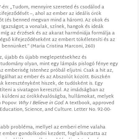
7-én: „Tudom, mennyire szereted és csodálod a
fejeződését –, ahol az ember az ideális örök
a Jót (és benned megvan mind a három). Az okok és
Igazságot; a vonalak, színek, hangok és ideák
míg az érzések és az akarat harmóniája formálja a
égső kifejeződéseként az embert tökéletesíti és az
 bennünket.” (Maria Cristina Marconi, 260)
z, újabb és újabb meglepetésekhez és
tudomány olyan, mint egy lámpás pislogó fénye egy
z emberiség Istenhez próbál eljutni. Csak a hit az,
olgálhat az ember és az Abszolút között. Büszkén
k keresztényként hiszek, de tudósként is. Egy
títeni a sivatagon keresztül. Az imádságban az
s küldeni az örökkévalóságba, hullámokat, melyek
on Popov:
Why I Believe in God
. A textbook, approved
Education, Science, and Culture. Letter No. 92-00-
sabb probléma, mellyel az emberi elme valaha
z ember gondolkodni kezdett, foglalkoztatta az