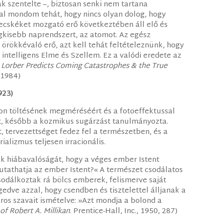
szentelte –, biztosan senki nem tartana
al mondom tehát, hogy nincs olyan dolog, hogy
ecskéket mozgató erő következtében áll elő és
gkisebb naprendszert, az atomot. Az egész
örökkévaló erő, azt kell tehát feltételeznünk, hogy
intelligens Elme és Szellem. Ez a valódi eredete az
. Lorber Predicts Coming Catastrophes & the True
 1984)
923)
ktron töltésének megméréséért és a fotoeffektussal
t, később a kozmikus sugárzást tanulmányozta.
, tervezettséget fedez fel a természetben, és a
lizmus teljesen irracionális.
k hiábavalóságát, hogy a véges ember Istent
kikutathatja az ember Istent?« A természet csodálatos
odálkoztak rá bölcs emberek, felismerve saját
dve azzal, hogy csendben és tisztelettel álljanak a
áros szavait ismételve: »Azt mondja a bolond a
f Robert A. Millikan
. Prentice-Hall, Inc., 1950, 287)