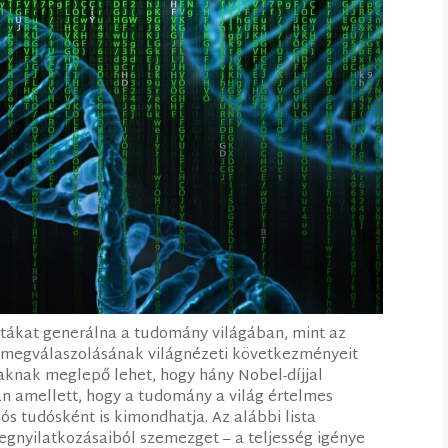
itákat generálna a tudomány világában, mint az
s megválaszolásának világnézeti következményeit
kaknak meglepő lehet, hogy hány Nobel-díjjal
an amellett, hogy a tudomány a világ értelmes
ós tudósként is kimondhatja. Az alábbi lista
egnyilatkozásaiból szemezget – a teljesség igénye