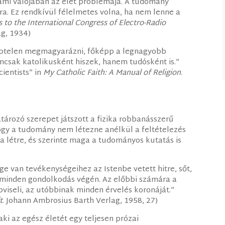
ami valójában az élet problémája. A tudomány
. Ez rendkívül félelmetes volna, ha nem lenne a
s to the International Congress of Electro-Radio
ág, 1934)
éptelen megmagyarázni, főképp a legnagyobb
mcsak katolikusként hiszek, hanem tudósként is.”
ientists” in
My Catholic Faith: A Manual of Religion
.
ározó szerepet játszott a fizika robbanásszerű
ogy a tudomány nem létezne anélkül a feltételezés
ta létre, és szerinte maga a tudományos kutatás is
ge van tevékenységeihez az Istenbe vetett hitre, sőt,
k minden gondolkodás végén. Az előbbi számára a
pviseli, az utóbbinak minden érvelés koronáját.”
t
. Johann Ambrosius Barth Verlag, 1958, 27)
ki az egész életét egy teljesen prózai