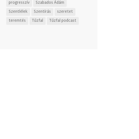
progresszív
Szabados Ádám
Szentlélek
Szentírás
szeretet
teremtés
Tűzfal
Tűzfal podcast