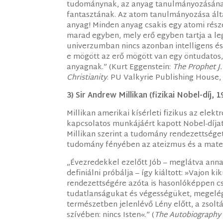
tudománynak, az anyag tanulmányozásának 
fantasztának. Az atom tanulmányozása ált
anyag! Minden anyag csakis egy atomi rész
marad egyben, mely erő egyben tartja a le
univerzumban nincs azonban intelligens és 
e mögött az erő mögött van egy öntudatos, 
anyagnak.” (Kurt Eggenstein:
The Prophet J
Christianity
. PU Valkyrie Publishing House,
3) Sir Andrew Millikan (fizikai Nobel-díj, 1
Millikan amerikai kísérleti fizikus az ele
kapcsolatos munkájáért kapott Nobel-díja
Millikan szerint a tudomány rendezettséget
tudomány fényében az ateizmus és a materia
„Évezredekkel ezelőtt Jób – meglátva anna
definiálni próbálja – így kiáltott: »Vajon 
rendezettségére azóta is hasonlóképpen cs
tudatlanságukat és végességüket, megelége
természetben jelenlévő Lény előtt, a zsolt
szívében: nincs Isten«.” (
The Autobiography o