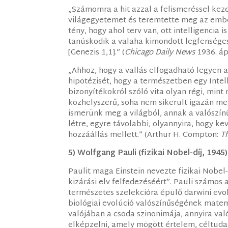
„Számomra a hit azzal a felismeréssel kezd
világegyetemet és teremtette meg az embe
tény, hogy ahol terv van, ott intelligencia
tanúskodik a valaha kimondott legfenséges
[Genezis 1,1].” (
Chicago Daily News
1936. ápr
„Ahhoz, hogy a vallás elfogadható legyen 
hipotézisét, hogy a természetben egy Intell
bizonyítékokról szóló vita olyan régi, mint
közhelyszerű, soha nem sikerült igazán me
ismerünk meg a világból, annak a valószín
létre, egyre távolabbi, olyannyira, hogy k
hozzáállás mellett.” (Arthur H. Compton:
T
5) Wolfgang Pauli (fizikai Nobel-díj, 1945)
Paulit maga Einstein nevezte fizikai Nobel-
kizárási elv felfedezéséért”. Pauli számos
természetes szelekcióra épülő darwini evol
biológiai evolúció valószínűségének matem
valójában a csoda szinonimája, annyira való
elképzelni, amely mögött értelem, céltudato