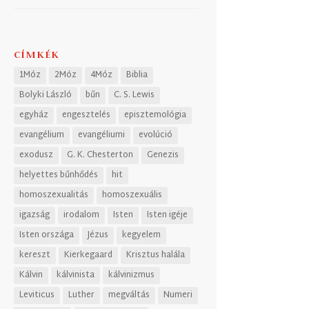
CÍMKÉK
1Móz
2Móz
4Móz
Biblia
Bolyki László
bűn
C. S. Lewis
egyház
engesztelés
episztemológia
evangélium
evangéliumi
evolúció
exodusz
G. K. Chesterton
Genezis
helyettes bűnhődés
hit
homoszexualitás
homoszexuális
igazság
irodalom
Isten
Isten igéje
Isten országa
Jézus
kegyelem
kereszt
Kierkegaard
Krisztus halála
Kálvin
kálvinista
kálvinizmus
Leviticus
Luther
megváltás
Numeri