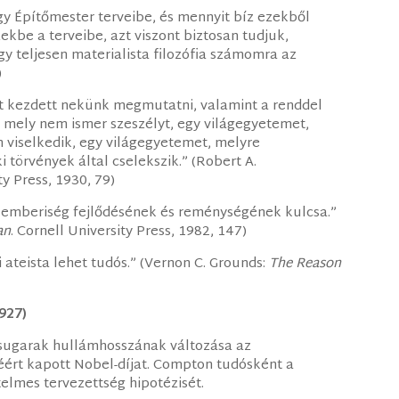
y Építőmester terveibe, és mennyit bíz ezekből
ekbe a terveibe, azt viszont biztosan tudjuk,
y teljesen materialista filozófia számomra az
)
t kezdett nekünk megmutatni, valamint a renddel
, mely nem ismer szeszélyt, egy világegyetemet,
viselkedik, egy világegyetemet, melyre
 törvények által cselekszik.” (Robert A.
ty Press, 1930, 79)
z emberiség fejlődésének és reménységének kulcsa.”
an
. Cornell University Press, 1982, 147)
ateista lehet tudós.” (Vernon C. Grounds:
The Reason
1927)
sugarak hullámhosszának változása az
éért kapott Nobel-díjat. Compton tudósként a
elmes tervezettség hipotézisét.