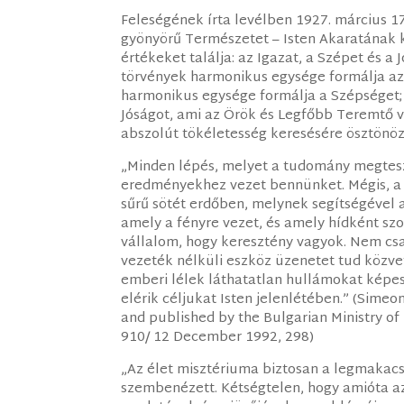
Feleségének írta levélben 1927. március 1
gyönyörű Természetet – Isten Akaratának ki
értékeket találja: az Igazat, a Szépet és 
törvények harmonikus egysége formálja az 
harmonikus egysége formálja a Szépséget; 
Jóságot, ami az Örök és Legfőbb Teremtő v
abszolút tökéletesség keresésére ösztönöz
„Minden lépés, melyet a tudomány megtes
eredményekhez vezet bennünket. Mégis, a 
sűrű sötét erdőben, melynek segítségével a
amely a fényre vezet, és amely hídként sz
vállalom, hogy keresztény vagyok. Nem csa
vezeték nélküli eszköz üzenetet tud közve
emberi lélek láthatatlan hullámokat képe
elérik céljukat Isten jelenlétében.” (Sime
and published by the Bulgarian Ministry of 
910/ 12 December 1992, 298)
„Az élet misztériuma biztosan a legmakac
szembenézett. Kétségtelen, hogy amióta a