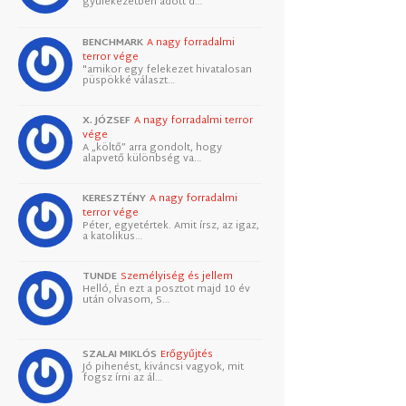
gyülekezetben adott d…
BENCHMARK
A nagy forradalmi
terror vége
"amikor egy felekezet hivatalosan
püspökké választ…
X. JÓZSEF
A nagy forradalmi terror
vége
A „költő” arra gondolt, hogy
alapvető különbség va…
KERESZTÉNY
A nagy forradalmi
terror vége
Péter, egyetértek. Amit írsz, az igaz,
a katolikus…
TUNDE
Személyiség és jellem
Helló, Én ezt a posztot majd 10 év
után olvasom, S…
SZALAI MIKLÓS
Erőgyűjtés
Jó pihenést, kiváncsi vagyok, mit
fogsz írni az ál…