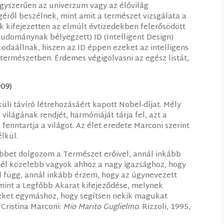
egyszerűen az univerzum vagy az élővilág
géről beszélnek, mint amit a természet vizsgálata a
kik kifejezetten az elmúlt évtizedekben felerősödött
tudománynak bélyegzett) ID (Intelligent Design)
odaállnak, hiszen az ID éppen ezeket az intelligens
 természetben. Érdemes végigolvasni az egész listát,
909)
li távíró létrehozásáért kapott Nobel-díjat. Mély
ilágának rendjét, harmóniáját tárja fel, azt a
fenntartja a világot. Az élet eredete Marconi szerint
lkül.
öbbet dolgozom a Természet erőivel, annál inkább
inél közelebb vagyok ahhoz a nagy igazsághoz, hogy
l függ, annál inkább érzem, hogy az úgynevezett
int a Legfőbb Akarat kifejeződése, melynek
eket egymáshoz, hogy segítsen nekik magukat
Cristina Marconi:
Mio Marito Guglielmo
. Rizzoli, 1995,