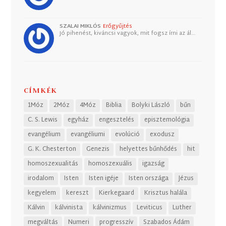
SZALAI MIKLÓS
Erőgyűjtés
Jó pihenést, kiváncsi vagyok, mit fogsz írni az ál…
CÍMKÉK
1Móz
2Móz
4Móz
Biblia
Bolyki László
bűn
C. S. Lewis
egyház
engesztelés
episztemológia
evangélium
evangéliumi
evolúció
exodusz
G. K. Chesterton
Genezis
helyettes bűnhődés
hit
homoszexualitás
homoszexuális
igazság
irodalom
Isten
Isten igéje
Isten országa
Jézus
kegyelem
kereszt
Kierkegaard
Krisztus halála
Kálvin
kálvinista
kálvinizmus
Leviticus
Luther
megváltás
Numeri
progresszív
Szabados Ádám