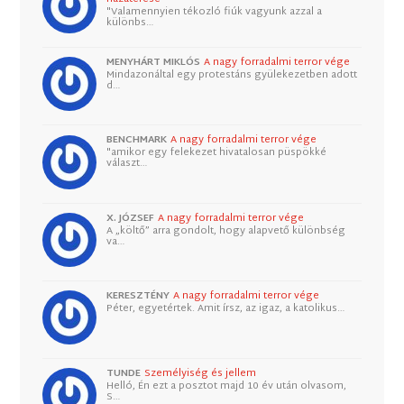
"Valamennyien tékozló fiúk vagyunk azzal a
különbs…
MENYHÁRT MIKLÓS
A nagy forradalmi terror vége
Mindazonáltal egy protestáns gyülekezetben adott
d…
BENCHMARK
A nagy forradalmi terror vége
"amikor egy felekezet hivatalosan püspökké
választ…
X. JÓZSEF
A nagy forradalmi terror vége
A „költő” arra gondolt, hogy alapvető különbség
va…
KERESZTÉNY
A nagy forradalmi terror vége
Péter, egyetértek. Amit írsz, az igaz, a katolikus…
TUNDE
Személyiség és jellem
Helló, Én ezt a posztot majd 10 év után olvasom,
S…