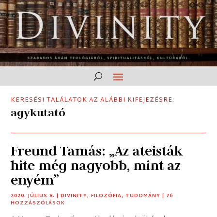
KERESÉSI TALÁLATOK AZ ALÁBBI KIFEJEZÉSRE:
agykutató
Freund Tamás: „Az ateisták
hite még nagyobb, mint az
enyém”
2020. JÚLIUS 8.
|
DIVINITY
,
FILOZÓFIA
,
TUDOMÁNY
| 76
HOZZÁSZÓLÁSOK