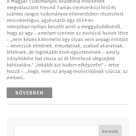
A Magyar Tudományos Akadémia elnökének
megválasztott Freund Tamás (nemzetközi hírű és
számos rangos tudományos elismerésben részesített
neurobiológus, agykutató) egy 2014-es
interjúban nyíltan beszélt arról a meggyőződéséről,
hogy az agy – amelyet szerinte az evolúció hozott létre
– „nem képes kitermelni egy olyan nem anyagi entitást
– nevezzük elmének, éntudatnak, szabad akaratnak,
léleknek, de leginkább ezek együttesének – amely
irányítóként hat vissza az őt létrehozó idegsejtek
hálózatára.” „Inkább azt tudom elképzelni” – tette
hozzá –, „hogy, mint az anyag evolúciójának csúcsa, az
emberi...
BŐVEBBEN