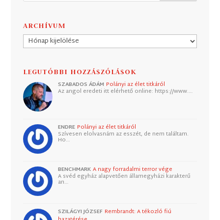
ARCHÍVUM
Archívum
LEGUTÓBBI HOZZÁSZÓLÁSOK
SZABADOS ÁDÁM
Polányi az élet titkáról
Az angol eredeti itt elérhető online: https://www.…
ENDRE
Polányi az élet titkáról
Szívesen elolvasnám az esszét, de nem találtam.
Ho…
BENCHMARK
A nagy forradalmi terror vége
A svéd egyház alapvetően államegyházi karakterű
an…
SZILÁGYI JÓZSEF
Rembrandt: A tékozló fiú
hazatérése