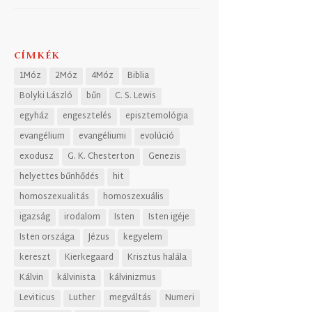
CÍMKÉK
1Móz
2Móz
4Móz
Biblia
Bolyki László
bűn
C. S. Lewis
egyház
engesztelés
episztemológia
evangélium
evangéliumi
evolúció
exodusz
G. K. Chesterton
Genezis
helyettes bűnhődés
hit
homoszexualitás
homoszexuális
igazság
irodalom
Isten
Isten igéje
Isten országa
Jézus
kegyelem
kereszt
Kierkegaard
Krisztus halála
Kálvin
kálvinista
kálvinizmus
Leviticus
Luther
megváltás
Numeri