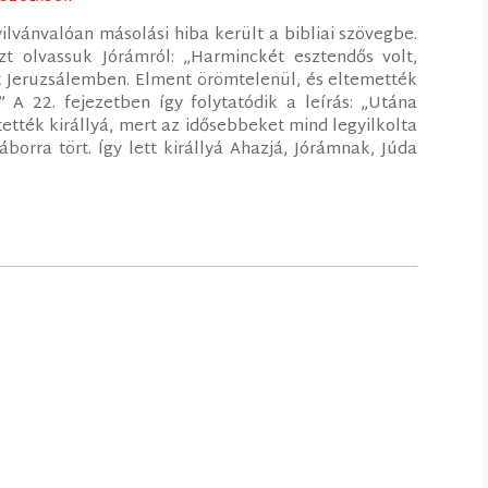
lvánvalóan másolási hiba került a bibliai szövegbe.
t olvassuk Jórámról: „Harminckét esztendős volt,
ott Jeruzsálemben. Elment örömtelenül, és eltemették
” A 22. fejezetben így folytatódik a leírás: „Utána
tették királlyá, mert az idősebbeket mind legyilkolta
borra tört. Így lett királlyá Ahazjá, Jórámnak, Júda