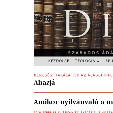
KEZDŐLAP
TEOLÓGIA
SPI
KERESÉSI TALÁLATOK AZ ALÁBBI KIFE
Ahazjá
Amikor nyilvánvaló a m
2018. FEBRUÁR 21.
|
DIVINITY
,
EXEGÉZIS
| 8 HOZZ