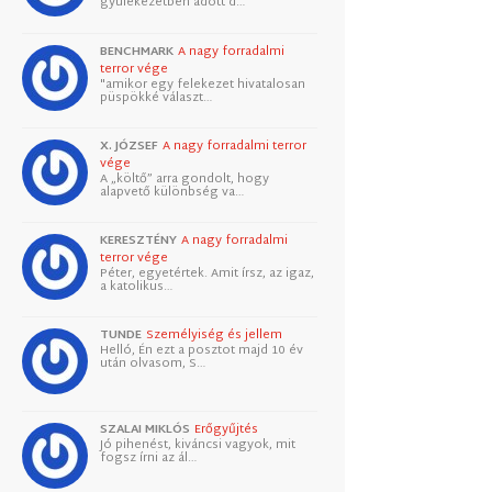
gyülekezetben adott d…
BENCHMARK
A nagy forradalmi
terror vége
"amikor egy felekezet hivatalosan
püspökké választ…
X. JÓZSEF
A nagy forradalmi terror
vége
A „költő” arra gondolt, hogy
alapvető különbség va…
KERESZTÉNY
A nagy forradalmi
terror vége
Péter, egyetértek. Amit írsz, az igaz,
a katolikus…
TUNDE
Személyiség és jellem
Helló, Én ezt a posztot majd 10 év
után olvasom, S…
SZALAI MIKLÓS
Erőgyűjtés
Jó pihenést, kiváncsi vagyok, mit
fogsz írni az ál…