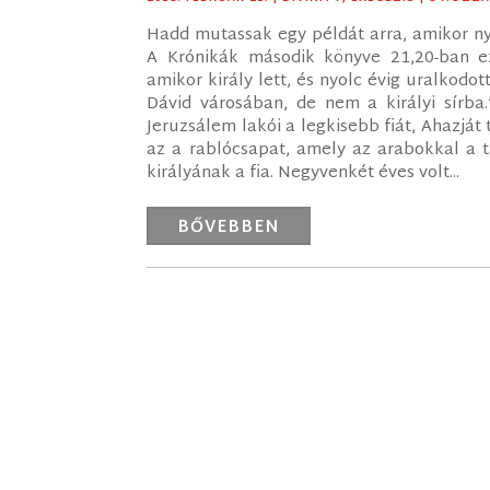
Hadd mutassak egy példát arra, amikor nyi
A Krónikák második könyve 21,20-ban ez
amikor király lett, és nyolc évig uralkod
Dávid városában, de nem a királyi sírba.
Jeruzsálem lakói a legkisebb fiát, Ahazját 
az a rablócsapat, amely az arabokkal a tá
királyának a fia. Negyvenkét éves volt...
BŐVEBBEN