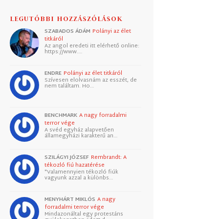
LEGUTÓBBI HOZZÁSZÓLÁSOK
SZABADOS ÁDÁM
Polányi az élet
titkáról
Az angol eredeti itt elérhető online:
https://www.…
ENDRE
Polányi az élet titkáról
Szívesen elolvasnám az esszét, de
nem találtam. Ho…
BENCHMARK
A nagy forradalmi
terror vége
A svéd egyház alapvetően
államegyházi karakterű an…
SZILÁGYI JÓZSEF
Rembrandt: A
tékozló fiú hazatérése
"Valamennyien tékozló fiúk
vagyunk azzal a különbs…
MENYHÁRT MIKLÓS
A nagy
forradalmi terror vége
Mindazonáltal egy protestáns