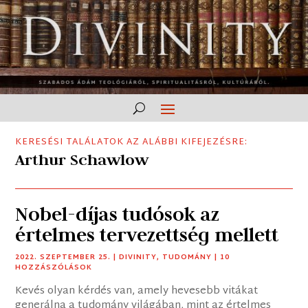
KERESÉSI TALÁLATOK AZ ALÁBBI KIFEJEZÉSRE:
Arthur Schawlow
Nobel-díjas tudósok az
értelmes tervezettség mellett
2022. SZEPTEMBER 25.
|
DIVINITY
,
TUDOMÁNY
| 10
HOZZÁSZÓLÁSOK
Kevés olyan kérdés van, amely hevesebb vitákat
generálna a tudomány világában, mint az értelmes