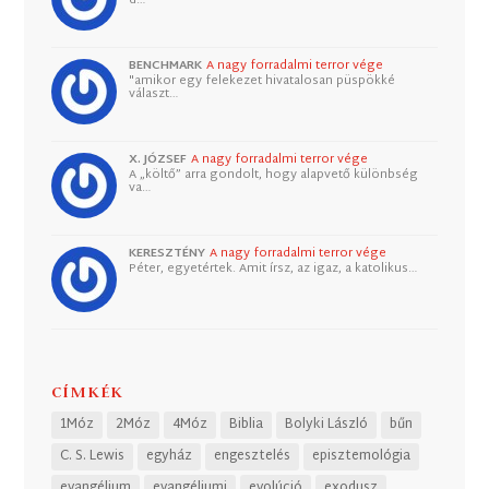
BENCHMARK
A nagy forradalmi terror vége
"amikor egy felekezet hivatalosan püspökké
választ…
X. JÓZSEF
A nagy forradalmi terror vége
A „költő” arra gondolt, hogy alapvető különbség
va…
KERESZTÉNY
A nagy forradalmi terror vége
Péter, egyetértek. Amit írsz, az igaz, a katolikus…
CÍMKÉK
1Móz
2Móz
4Móz
Biblia
Bolyki László
bűn
C. S. Lewis
egyház
engesztelés
episztemológia
evangélium
evangéliumi
evolúció
exodusz