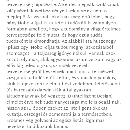
tervezettség hipotézise. A kérdés megválaszolásának
világnézeti következményeit tekintve ez nem is
meglepő. Az viszont sokaknak meglepő lehet, hogy
hány Nobel-díjjal kitüntetett tudós áll ki valamilyen
formában amellett, hogy a tudomány a világ értelmes
tervezettsége felé mutat, és hogy ezt a tudós
tudósként is kimondhatja. Az alábbi lista huszonegy
(plusz egy) Nobel-díjas tudós megnyilatkozásaiból
szemezget – a teljesség igénye nélkül. Vannak ezek
között olyanok, akik egyszerűen az univerzum vagy az
élővilág teleologikus, szándék-vezérelt
tervezettségéről beszélnek, mint amit a természet
vizsgálata a tudós előtt feltár, és vannak olyanok is,
akik kifejezetten az elmúlt évtizedekben felerősödött
(és harcosabb darwinisták által gyakran
áltudománynak bélyegzett) ID (Intelligent Design)
elmélet érveinek tudományossága mellé is odaállnak,
hiszen az ID éppen ezeket az intelligens okokat
kutatja, összegzi és demonstrálja a természetben.
Érdemes végigolvasni az egész listát, izgalmas
nevekkel találkozunk benne.