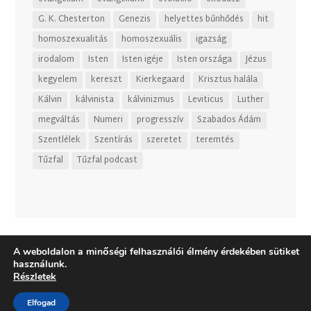
G. K. Chesterton
Genezis
helyettes bűnhődés
hit
homoszexualitás
homoszexuális
igazság
irodalom
Isten
Isten igéje
Isten országa
Jézus
kegyelem
kereszt
Kierkegaard
Krisztus halála
Kálvin
kálvinista
kálvinizmus
Leviticus
Luther
megváltás
Numeri
progresszív
Szabados Ádám
Szentlélek
Szentírás
szeretet
teremtés
Tűzfal
Tűzfal podcast
A weboldalon a minőségi felhasználói élmény érdekében sütiket
használunk.
Részletek
Elfogad
Dizájn:
Elegant Themes
| Motor:
WordPress