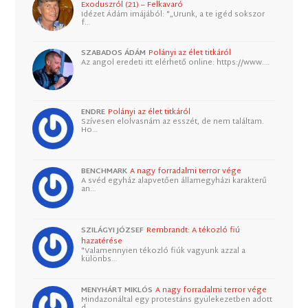
Exoduszról (21) – Felkavaró
Idézet Ádám imájából: "„Urunk, a te igéd sokszor
f…
SZABADOS ÁDÁM
Polányi az élet titkáról
Az angol eredeti itt elérhető online: https://www.…
ENDRE
Polányi az élet titkáról
Szívesen elolvasnám az esszét, de nem találtam.
Ho…
BENCHMARK
A nagy forradalmi terror vége
A svéd egyház alapvetően államegyházi karakterű
an…
SZILÁGYI JÓZSEF
Rembrandt: A tékozló fiú
hazatérése
"Valamennyien tékozló fiúk vagyunk azzal a
különbs…
MENYHÁRT MIKLÓS
A nagy forradalmi terror vége
Mindazonáltal egy protestáns gyülekezetben adott
d…