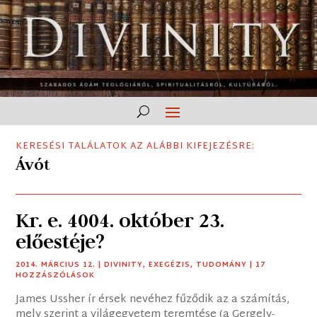
KERESÉSI TALÁLATOK AZ ALÁBBI KIFEJEZÉSRE:
Ávót
Kr. e. 4004. október 23.
előestéje?
2014. MÁRCIUS 12.
|
DIVINITY
,
EXEGÉZIS
,
TUDOMÁNY
| 17
HOZZÁSZÓLÁSOK
James Ussher ír érsek nevéhez fűződik az a számítás,
mely szerint a világegyetem teremtése (a Gergely-