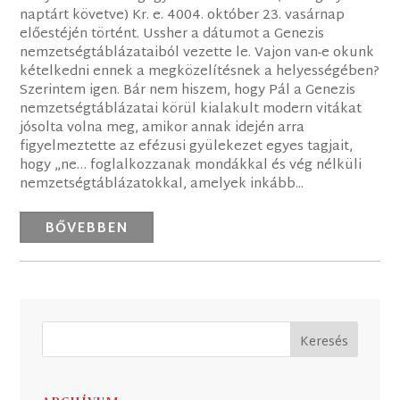
naptárt követve) Kr. e. 4004. október 23. vasárnap
előestéjén történt. Ussher a dátumot a Genezis
nemzetségtáblázataiból vezette le. Vajon van-e okunk
kételkedni ennek a megközelítésnek a helyességében?
Szerintem igen. Bár nem hiszem, hogy Pál a Genezis
nemzetségtáblázatai körül kialakult modern vitákat
jósolta volna meg, amikor annak idején arra
figyelmeztette az efézusi gyülekezet egyes tagjait,
hogy „ne… foglalkozzanak mondákkal és vég nélküli
nemzetségtáblázatokkal, amelyek inkább...
BŐVEBBEN