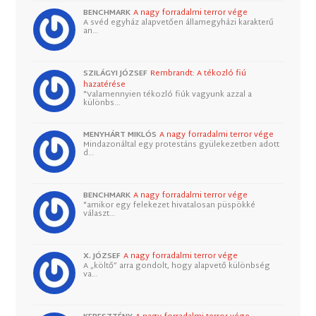
BENCHMARK
A nagy forradalmi terror vége
A svéd egyház alapvetően államegyházi karakterű
an…
SZILÁGYI JÓZSEF
Rembrandt: A tékozló fiú
hazatérése
"Valamennyien tékozló fiúk vagyunk azzal a
különbs…
MENYHÁRT MIKLÓS
A nagy forradalmi terror vége
Mindazonáltal egy protestáns gyülekezetben adott
d…
BENCHMARK
A nagy forradalmi terror vége
"amikor egy felekezet hivatalosan püspökké
választ…
X. JÓZSEF
A nagy forradalmi terror vége
A „költő” arra gondolt, hogy alapvető különbség
va…