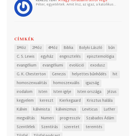
KERESZTÉNY
A nagy forradalmi terror vége
Péter, egyetértek. Amit írsz, az igaz, a katolikus…
CÍMKÉK
1Móz
2Móz
4Móz
Biblia
Bolyki László
bűn
C. S. Lewis
egyház
engesztelés
episztemológia
evangélium
evangéliumi
evolúció
exodusz
G. K. Chesterton
Genezis
helyettes bűnhődés
hit
homoszexualitás
homoszexuális
igazság
irodalom
Isten
Isten igéje
Isten országa
Jézus
kegyelem
kereszt
Kierkegaard
Krisztus halála
Kálvin
kálvinista
kálvinizmus
Leviticus
Luther
megváltás
Numeri
progresszív
Szabados Ádám
Szentlélek
Szentírás
szeretet
teremtés
Tűzfal
Tűzfal podcast