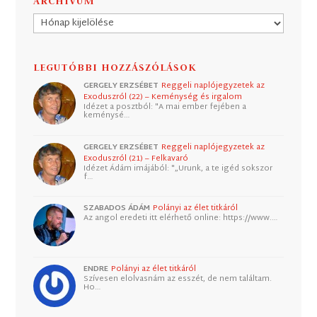
ARCHÍVUM
Archívum
LEGUTÓBBI HOZZÁSZÓLÁSOK
GERGELY ERZSÉBET
Reggeli naplójegyzetek az
Exoduszról (22) – Keménység és irgalom
Idézet a posztból: "A mai ember fejében a
keménysé…
GERGELY ERZSÉBET
Reggeli naplójegyzetek az
Exoduszról (21) – Felkavaró
Idézet Ádám imájából: "„Urunk, a te igéd sokszor
f…
SZABADOS ÁDÁM
Polányi az élet titkáról
Az angol eredeti itt elérhető online: https://www.…
ENDRE
Polányi az élet titkáról
Szívesen elolvasnám az esszét, de nem találtam.
Ho…