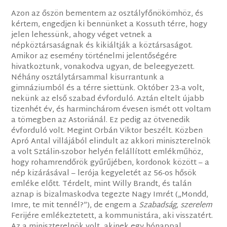
Azon az őszön bementem az osztályfőnökömhöz, és
kértem, engedjen ki bennünket a Kossuth térre, hogy
jelen lehessünk, ahogy véget vetnek a
népköztársaságnak és kikiáltják a köztársaságot.
Amikor az esemény történelmi jelentőségére
hivatkoztunk, vonakodva ugyan, de beleegyezett.
Néhány osztálytársammal kisurrantunk a
gimnáziumból és a térre siettünk. Október 23-a volt,
nekünk az első szabad évforduló. Aztán eltelt újabb
tizenhét év, és harminchárom évesen ismét ott voltam
a tömegben az Astoriánál. Ez pedig az ötvenedik
évforduló volt. Megint Orbán Viktor beszélt. Közben
Apró Antal villájából elindult az akkori miniszterelnök
a volt Sztálin-szobor helyén felállított emlékműhöz,
hogy rohamrendőrök gyűrűjében, kordonok között – a
nép kizárásával – lerója kegyeletét az 56-os hősök
emléke előtt. Térdelt, mint Willy Brandt, és talán
aznap is bizalmaskodva tegezte Nagy Imrét („Mondd,
Imre, te mit tennél?”), de engem a
Szabadság, szerelem
Ferijére emlékeztetett, a kommunistára, aki visszatért.
Az a miniszterelnök volt, akinek egy hónappal