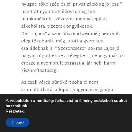
nyugati tőke szép és jó, privatizáció az jó lesz ”
mantrát nyomta. Milliós tömeg lett
munkanélküli, százezres mennyiségű új
alkoholista, tízezrek öngyilkosok.
De ” sajnos” a szociális rendszer még nem volt
elég tőkebarát, még jutott a gyerekes
családoknak is. ” Szerencsére” Bokros Lajos jó
nagyot rúgott ebbe a rétegbe is, nehogy már azt
érezze a nyomorult parasztja, jár neki bármi
kiszámíthatóság.
Az csak véres bűnökért soha el nem
szamoltatható, a lopott vagyonon vigyorgó
kádereknek járt, akik a fényességes Nyugat új
A weboldalon a minőségi felhasználói élmény érdekében sütiket
kedvencei is lettek, sőt vannak a mai napig.
használunk.
Részletek
” Igazság nélkül nincs boldogság”… tényleg
Elfogad
nincs.