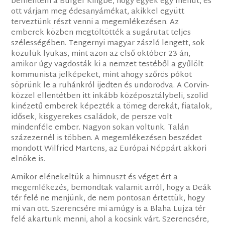
bementem a Burger Kingbe, hogy egyek egy menüt, és
ott várjam meg édesanyámékat, akikkel együtt
terveztünk részt venni a megemlékezésen. Az
emberek közben megtöltötték a sugárutat teljes
szélességében. Tengernyi magyar zászló lengett, sok
közülük lyukas, mint azon az első október 23-án,
amikor úgy vagdosták ki a nemzet testéből a gyűlölt
kommunista jelképeket, mint ahogy szőrös pókot
söprünk le a ruhánkról ijedten és undorodva. A Corvin-
közzel ellentétben itt inkább középosztálybeli, szolid
kinézetű emberek képezték a tömeg derekát, fiatalok,
idősek, kisgyerekes családok, de persze volt
mindenféle ember. Nagyon sokan voltunk. Talán
százezernél is többen. A megemlékezésen beszédet
mondott Wilfried Martens, az Európai Néppárt akkori
elnöke is.
Amikor elénekeltük a himnuszt és véget ért a
megemlékezés, bemondtak valamit arról, hogy a Deák
tér felé ne menjünk, de nem pontosan értettük, hogy
mi van ott. Szerencsére mi amúgy is a Blaha Lujza tér
felé akartunk menni, ahol a kocsink várt. Szerencsére,