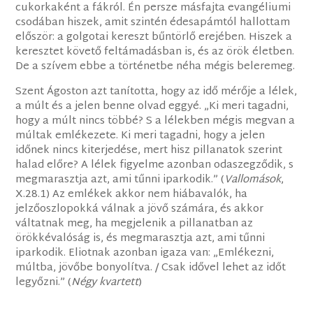
cukorkaként a fákról. Én persze másfajta evangéliumi
csodában hiszek, amit szintén édesapámtól hallottam
először: a golgotai kereszt bűntörlő erejében. Hiszek a
keresztet követő feltámadásban is, és az örök életben.
De a szívem ebbe a történetbe néha mégis beleremeg.
Szent Ágoston azt tanította, hogy az idő mérője a lélek,
a múlt és a jelen benne olvad eggyé. „Ki meri tagadni,
hogy a múlt nincs többé? S a lélekben mégis megvan a
múltak emlékezete. Ki meri tagadni, hogy a jelen
időnek nincs kiterjedése, mert hisz pillanatok szerint
halad előre? A lélek figyelme azonban odaszegződik, s
megmarasztja azt, ami tűnni iparkodik.” (
Vallomások
,
X.28.1) Az emlékek akkor nem hiábavalók, ha
jelzőoszlopokká válnak a jövő számára, és akkor
váltatnak meg, ha megjelenik a pillanatban az
örökkévalóság is, és megmarasztja azt, ami tűnni
iparkodik. Eliotnak azonban igaza van: „Emlékezni,
múltba, jövőbe bonyolítva. / Csak idővel lehet az időt
legyőzni.” (
Négy kvartett
)