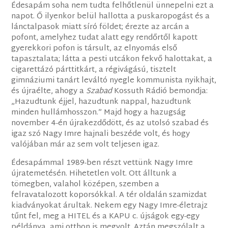
Édesapám soha nem tudta felhőtlenül ünnepelni ezt a
napot. Ő ilyenkor belül hallotta a puskaropogást és a
lánctalpasok miatt síró földet; érezte az arcán a
pofont, amelyhez tudat alatt egy rendőrtől kapott
gyerekkori pofon is társult, az elnyomás első
tapasztalata; látta a pesti utcákon fekvő halottakat, a
cigarettázó párttitkárt, a régivágású, tisztelt
gimnáziumi tanárt leváltó nyegle kommunista nyikhajt,
és újraélte, ahogy a
Szabad
Kossuth Rádió bemondja:
„Hazudtunk éjjel, hazudtunk nappal, hazudtunk
minden hullámhosszon.” Majd hogy a hazugság
november 4-én újrakezdődött, és az utolsó szabad és
igaz szó Nagy Imre hajnali beszéde volt, és hogy
valójában már az sem volt teljesen igaz.
Édesapámmal 1989-ben részt vettünk Nagy Imre
újratemetésén. Hihetetlen volt. Ott álltunk a
tömegben, valahol középen, szemben a
felravatalozott koporsókkal. A tér oldalán szamizdat
kiadványokat árultak. Nekem egy Nagy Imre-életrajz
tűnt fel, meg a HITEL és a KAPU c. újságok egy-egy
példánya, ami otthon is megvolt. Aztán megszólalt a