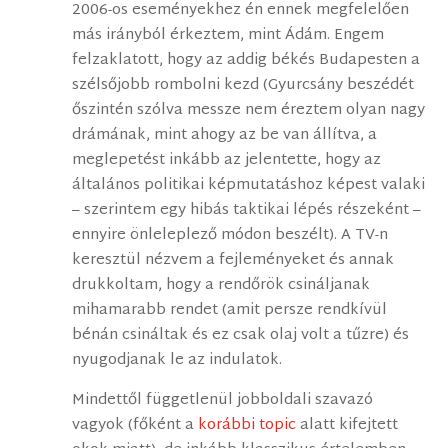
2006-os eseményekhez én ennek megfelelően
más irányból érkeztem, mint Ádám. Engem
felzaklatott, hogy az addig békés Budapesten a
szélsőjobb rombolni kezd (Gyurcsány beszédét
őszintén szólva messze nem éreztem olyan nagy
drámának, mint ahogy az be van állítva, a
meglepetést inkább az jelentette, hogy az
általános politikai képmutatáshoz képest valaki
– szerintem egy hibás taktikai lépés részeként –
ennyire önleleplező módon beszélt). A TV-n
keresztül nézvem a fejleményeket és annak
drukkoltam, hogy a rendőrök csináljanak
mihamarabb rendet (amit persze rendkívül
bénán csináltak és ez csak olaj volt a tűzre) és
nyugodjanak le az indulatok.
Mindettől függetlenül jobboldali szavazó
vagyok (főként a
korábbi topic
alatt kifejtett