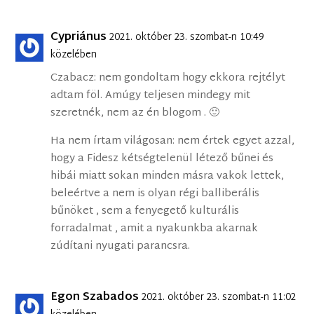
Cypriánus
2021. október 23. szombat-n 10:49
közelében
Czabacz: nem gondoltam hogy ekkora rejtélyt
adtam föl. Amúgy teljesen mindegy mit
szeretnék, nem az én blogom . 🙂
Ha nem írtam világosan: nem értek egyet azzal,
hogy a Fidesz kétségtelenül létező bűnei és
hibái miatt sokan minden másra vakok lettek,
beleértve a nem is olyan régi balliberális
bűnöket , sem a fenyegető kulturális
forradalmat , amit a nyakunkba akarnak
zúdítani nyugati parancsra.
Egon Szabados
2021. október 23. szombat-n 11:02