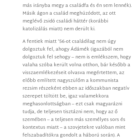
más irányba megy a családfa és én sem lennék).
Másik ágon a család meghúzódott, az ott
meglévő zsidó családi háttér (korábbi
katolizálás miatt) nem derült ki.
A fentiek miatt ’56-ot családilag nem úgy
dolgoztuk fel, ahogy Ádámék (igazából nem
dolgoztuk fel sehogy – nem is emlékszem, hogy
valaha szóba került volna otthon, bár később a
visszaemlékezéseit olvasva megértettem, az
előbb említett nagyszülőm a kommunista
rezsim részeként ebben az időszakban negatív
szerepet töltött be, igaz valamekkora
meghasonlottságban – ezt csak magyarázni
tudja, de teljesen tisztázni nem, hogy az ő
szemében – a teljesen más személyes sors és
kontextus miatt – a szovjetekre valóban mint
felszabadítókra gondolt a háború során). A