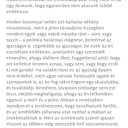
mobiltelefonokkal. De elmoshatja akár még most is, ha
úgy döntünk, hogy egyszerűen nem akarunk többé
emlékezni.
Minden bizonnyal nehéz ezt hallania néhány
olvasómnak, mert a jelen társadalmi közegben
mindent egyik vagy másik irányba ránt – vonz vagy
taszít – a politika hatalmas mágnese, beleértve az
igazságot is. Leginkább az igazságot. De ezek az én
személyes emlékeim, amelyeket úgy szeretnék
elmesélni, ahogy átéltem őket, függetlenül attól, hogy
ott kellett-e lennem aznap, vagy sem, vagy hogy erről
ki mit gondol. Ha valakit most ez az igazság éppen
nem érdekel, mert ugye vannak fontosabb ügyek és
szempontok is, az be fog rakni engem egy skatulyába,
és továbblép. Remélem, olvasóim többsége nem ezt
teszi, inkább meghallgatja, ahogy az én lelkemben
egyesül a múlt és a jelen. Abban a reményben
mondom el a történetemet, hogy tanulhatunk belőle,
és az ismétlődés pillanata utat nyithat a mában az
örökkévalónak is. Mert az örökkévaló számít igazán.
Viszont az időben még messzebb kell visszamennünk,