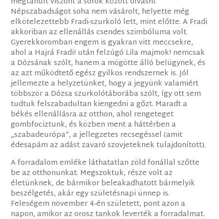
megtanult viszont a sorok között olvasni.
Népszabadságot soha nem vásárolt, helyette még
elkötelezettebb Fradi-szurkoló lett, mint előtte. A Fradi
akkoriban az ellenállás csendes szimbóluma volt.
Gyerekkoromban engem is gyakran vitt meccsekre,
ahol a Hajrá Fradi! után felzúgó Lila majmok! nemcsak
a Dózsának szólt, hanem a mögötte álló belügynek, és
az azt működtető egész gyilkos rendszernek is. Jól
jellemezte a helyzetünket, hogy a jegyünk valamiért
többször a Dózsa szurkolótáborába szólt, így ott sem
tudtuk felszabadultan kiengedni a gőzt. Maradt a
békés ellenállásra az otthon, ahol rengeteget
gombfociztunk, és közben ment a háttérben a
„szabadeurópa”, a jellegzetes recsegéssel (amit
édesapám az adást zavaró szovjeteknek tulajdonított).
A forradalom emléke láthatatlan zöld fonállal szőtte
be az otthonunkat. Megszoktuk, része volt az
életünknek, de bármikor beleakadhatott bármelyik
beszélgetés, akár egy születésnapi ünnep is.
Feleségem november 4-én született, pont azon a
napon, amikor az orosz tankok leverték a forradalmat.