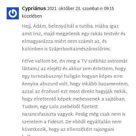
Cypriánus
2021. október 23. szombat-n 09:15
közelében
Hejj, Ádám, belenyúltál a tutiba. Hiába igaz
amit írsz, majd megjelenik egy rakás testvér és
elmagyarázza miért nem számít az, és
különben is Szájerborkaimészároslőrinc.
Félve vallom be, én meg a TV székház ostromát
láttam,( az elejét) és akkor sem értettem, hogy
egy turistabusznyi huligán hogyan képes erre.
Annyira abszurd volt, hogy inkább hazamentem,
azzal az érzéssel ezt most direkt hagyják nekik,
hogy elrettentő képek mehessenek a sajtóban.
Tudom, egy Lolo zsebéből fizetett
narancsfasiszta vagyok. Pedig még csak nem is
szeretem a Fideszt. De ebből egyáltalán nem
következik, hogy az ellenzékért rajongani