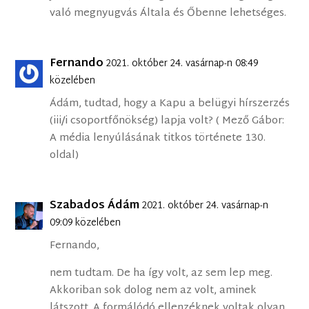
való megnyugvás Általa és Őbenne lehetséges.
Fernando
2021. október 24. vasárnap-n 08:49
közelében
Ádám, tudtad, hogy a Kapu a belügyi hírszerzés
(iii/i csoportfőnökség) lapja volt? ( Mező Gábor:
A média lenyúlásának titkos története 130.
oldal)
Szabados Ádám
2021. október 24. vasárnap-n
09:09 közelében
Fernando,
nem tudtam. De ha így volt, az sem lep meg.
Akkoriban sok dolog nem az volt, aminek
látszott. A formálódó ellenzéknek voltak olyan