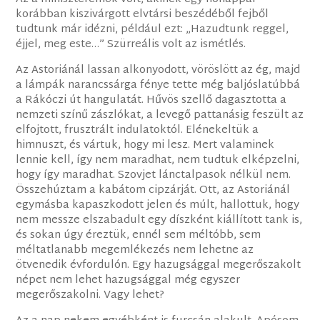
korábban kiszivárgott elvtársi beszédéből fejből
tudtunk már idézni, például ezt: „Hazudtunk reggel,
éjjel, meg este…” Szürreális volt az ismétlés.
Az Astoriánál lassan alkonyodott, vöröslött az ég, majd
a lámpák narancssárga fénye tette még baljóslatúbbá
a Rákóczi út hangulatát. Hűvös szellő dagasztotta a
nemzeti színű zászlókat, a levegő pattanásig feszült az
elfojtott, frusztrált indulatoktól. Elénekeltük a
himnuszt, és vártuk, hogy mi lesz. Mert valaminek
lennie kell, így nem maradhat, nem tudtuk elképzelni,
hogy így maradhat. Szovjet lánctalpasok nélkül nem.
Összehúztam a kabátom cipzárját. Ott, az Astoriánál
egymásba kapaszkodott jelen és múlt, hallottuk, hogy
nem messze elszabadult egy díszként kiállított tank is,
és sokan úgy éreztük, ennél sem méltóbb, sem
méltatlanabb megemlékezés nem lehetne az
ötvenedik évfordulón. Egy hazugsággal megerőszakolt
népet nem lehet hazugsággal még egyszer
megerőszakolni. Vagy lehet?