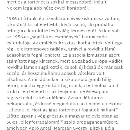
mert ez a történet is sokkal messzebbről indult.
Nekem legalább húsz évvel korábbról.
1986-ot írtunk, én tizenhárom éves kiskamasz voltam,
a koránál kicsit érettebb, kíváncsi fiú, aki próbálta
felfogni a körülötte lévő világ természetét. Akkor volt
az 1956-os „sajnálatos események” harmincadik
évfordulója. Az emlékek krisztusi korba értek. Volt egy
régi, elektroncsöves rádiónk, amivel a rövidhullámú
adásokat is fogni lehetett. Ez a szocializmusban azért
számított nagy kincsnek, mert a Szabad Európa Rádiót
rövidhullámon sugározták, és sok új készülék már csak
közép- és hosszúhullámú adások vételére volt
alkalmas. A mi rádiónkon a kikapcsoló gomb félig
letört, mintha egy kiütött fog csonkja lett volna, amit
trükkösen lehetett csak lenyomni, de édesapám
ragaszkodott a készülékhez. Aznap délután is
bekapcsolta, és kissé megindultan azt mondta nekünk:
„Üljetek le. Most az igaz történetet fogjátok hallani.”
Előtte ugyanis végignéztük a magyar televízióban az
56-os „ellenforradalomról” szóló propagandaműsort,
amelyben Apró Antal, Marosán György, Biszku Béla,