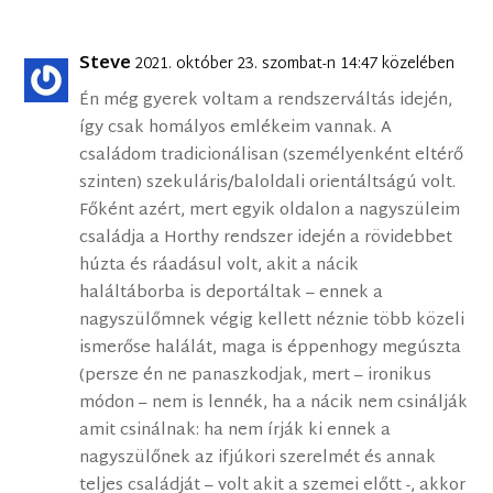
Steve
2021. október 23. szombat-n 14:47 közelében
Én még gyerek voltam a rendszerváltás idején,
így csak homályos emlékeim vannak. A
családom tradicionálisan (személyenként eltérő
szinten) szekuláris/baloldali orientáltságú volt.
Főként azért, mert egyik oldalon a nagyszüleim
családja a Horthy rendszer idején a rövidebbet
húzta és ráadásul volt, akit a nácik
haláltáborba is deportáltak – ennek a
nagyszülőmnek végig kellett néznie több közeli
ismerőse halálát, maga is éppenhogy megúszta
(persze én ne panaszkodjak, mert – ironikus
módon – nem is lennék, ha a nácik nem csinálják
amit csinálnak: ha nem írják ki ennek a
nagyszülőnek az ifjúkori szerelmét és annak
teljes családját – volt akit a szemei előtt -, akkor