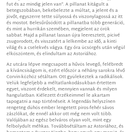
fut és az mindig jelen van”. A pillanat kitágult a
betegszobában, bekebelezte a múltat, a jelent és a
jövőt, egyszerre tette súlyossá és viszonylagossá az itt
és mostot. Belesűrűsödött a pillanatba több generáció,
és mint a hurrikán szemében, megjelent az örök
sabbat. Majd a pillanat lassan újra leeresztett, picivé
zsugorodott, és visszatért a lelkembe az idő, a kinti
világ és a cselekvés vágya. Egy óra ücsörgés után végül
elköszöntem, és elindultam az Astoriához.
Az utcára lépve megcsapott a hűvös levegő, felébredt
a kíváncsiságom is, ezért először a néhány sarokra lévő
Corvin-közhöz sétáltam. Ott gyülekeztek a radikálisok.
Velük legfeljebb a méltatlankodásukban értettem
egyet, viszont érdekelt, mennyien vannak és milyen
hangulatban. Kiélezett érzékeimmel le akartam
tapogatni a nap történéseit. A legendás helyszínen
rengeteg dühös ember lengetett piros-fehér sávos
zászlókat, de ennél akkor ott még nem volt több.
Valójában az egész belváros olyan volt, mint egy
felbolydult méhkas. Továbbsétáltam az Astoriához, és