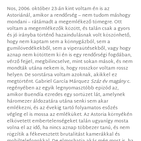
Nos, 2006. október 23-án kint voltam én is az
Astoriánál, amikor a rendőrség – nem tudom máshogy
mondani – rátámadt a megemlékező tömegre. Ott
voltam a megemlékezők között, és talán csak a gyors
és jó irányba történő hazaindulásnak volt köszönhető,
hogy nem kaptam sem a könnygázból, sem a
gumilövedékekből, sem a viperaütésekből, vagy hogy
aznap nem kötöttem ki én is egy rendőrségi fogdában,
vérző fejjel, megbilincselve, mint sokan mások, és nem
mondták utána nekem is, hogy rosszkor voltam rossz
helyen. De sorstársa voltam azoknak, akikkel ez
megtörtént. Gabriel García Márquez
Száz év magány
c.
regényében az egyik legnyomasztóbb epizód az,
amikor Buendía ezredes egy sortüzet lát, amelynek
háromezer áldozatára utána senki sem akar
emlékezni, és az évekig tartó folyamatos esőzés
végleg el is mossa az emléküket. Az Astoria környékén
elkövetett embertelenségeket talán ugyanígy mosta
volna el az idő, ha nincs aznap többezer tanú, és nem
rögzítik a fékevesztett brutalitást kamerákkal és