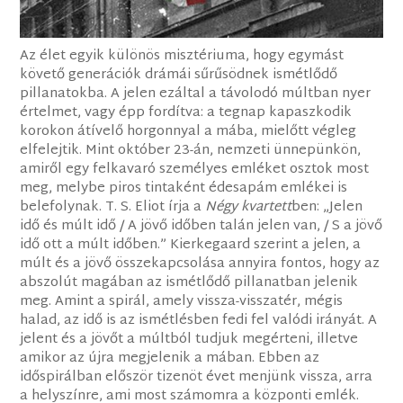
Az élet egyik különös misztériuma, hogy egymást
követő generációk drámái sűrűsödnek ismétlődő
pillanatokba. A jelen ezáltal a távolodó múltban nyer
értelmet, vagy épp fordítva: a tegnap kapaszkodik
korokon átívelő horgonnyal a mába, mielőtt végleg
elfelejtik. Mint október 23-án, nemzeti ünnepünkön,
amiről egy felkavaró személyes emléket osztok most
meg, melybe piros tintaként édesapám emlékei is
belefolynak. T. S. Eliot írja a
Négy kvartett
ben: „Jelen
idő és múlt idő / A jövő időben talán jelen van, / S a jövő
idő ott a múlt időben.” Kierkegaard szerint a jelen, a
múlt és a jövő összekapcsolása annyira fontos, hogy az
abszolút magában az ismétlődő pillanatban jelenik
meg. Amint a spirál, amely vissza-visszatér, mégis
halad, az idő is az ismétlésben fedi fel valódi irányát. A
jelent és a jövőt a múltból tudjuk megérteni, illetve
amikor az újra megjelenik a mában. Ebben az
időspirálban először tizenöt évet menjünk vissza, arra
a helyszínre, ami most számomra a központi emlék.