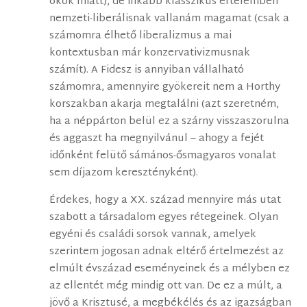
okok miatt), de inkább klasszikus értelemben
nemzeti-liberálisnak vallanám magamat (csak a
számomra élhető liberalizmus a mai
kontextusban már konzervativizmusnak
számít). A Fidesz is annyiban vállalható
számomra, amennyire gyökereit nem a Horthy
korszakban akarja megtalálni (azt szeretném,
ha a néppárton belül ez a szárny visszaszorulna
és aggaszt ha megnyilvánul – ahogy a fejét
időnként felütő sámános-ősmagyaros vonalat
sem díjazom keresztényként).
Érdekes, hogy a XX. század mennyire más utat
szabott a társadalom egyes rétegeinek. Olyan
egyéni és családi sorsok vannak, amelyek
szerintem jogosan adnak eltérő értelmezést az
elmúlt évszázad eseményeinek és a mélyben ez
az ellentét még mindig ott van. De ez a múlt, a
jövő a Krisztusé, a megbékélés és az igazságban