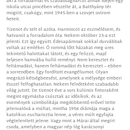
aki a forradalmat és szabadságharcot annak idején egy
Iskola utcai pincében vészelte át, a Batthyány tér
mögött, csakúgy, mint 1945-ben a szovjet ostrom
heteit.
Tizenöt év telt el azóta. Harmincöt az eszmélésem, és
hatvanöt a forradalom óta. Nekem október 23-a ezt
jelenti. Ezt így együtt. Édesapámnak sokkal durvábbak
voltak az emlékei. Ő rommá lőtt házakat meg üres
tekintetű halottakat látott, és egy felizzó, majd
teljesen hamvába hulló reményt. Nem keresztet és
feltámadást, hanem feltámadást és keresztet – ebben
a sorrendben. Egy fordított evangéliumot. Olyan
megrázó kétségbeesést, amelynek a mélysége emberi
ésszel felfoghatatlan. Nekem felnőttként szabadabb
világ jutott. De tizenöt éve a sors különös fintoraként
megint egymásba csúsztak az idősíkok, és az
események szimbolikája megdöbbentő erővel tette
jelenvalóvá a múltat, mintha 1956 drámája maga a
katolikus eucharisztia lenne, a véres múlt egyfajta
végtelenített jelene. Vagy mint a Márai által megírt
csoda, amelyben a magyar nép lóg karácsonyi