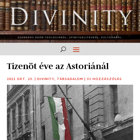
Tizenöt éve az Astoriánál
2021 OKT. 23.
|
DIVINITY
,
TÁRSADALOM
|
31 HOZZÁSZÓLÁS