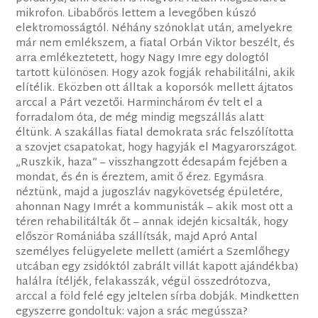
mikrofon. Libabőrös lettem a levegőben kúszó
elektromosságtól. Néhány szónoklat után, amelyekre
már nem emlékszem, a fiatal Orbán Viktor beszélt, és
arra emlékeztetett, hogy Nagy Imre egy dologtól
tartott különösen. Hogy azok fogják rehabilitálni, akik
elítélik. Eközben ott álltak a koporsók mellett ájtatos
arccal a Párt vezetői. Harminchárom év telt el a
forradalom óta, de még mindig megszállás alatt
éltünk. A szakállas fiatal demokrata srác felszólította
a szovjet csapatokat, hogy hagyják el Magyarországot.
„Ruszkik, haza” – visszhangzott édesapám fejében a
mondat, és én is éreztem, amit ő érez. Egymásra
néztünk, majd a jugoszláv nagykövetség épületére,
ahonnan Nagy Imrét a kommunisták – akik most ott a
téren rehabilitálták őt – annak idején kicsalták, hogy
először Romániába szállítsák, majd Apró Antal
személyes felügyelete mellett (amiért a Szemlőhegy
utcában egy zsidóktól zabrált villát kapott ajándékba)
halálra ítéljék, felakasszák, végül összedrótozva,
arccal a föld felé egy jeltelen sírba dobják. Mindketten
egyszerre gondoltuk: vajon a srác megússza?