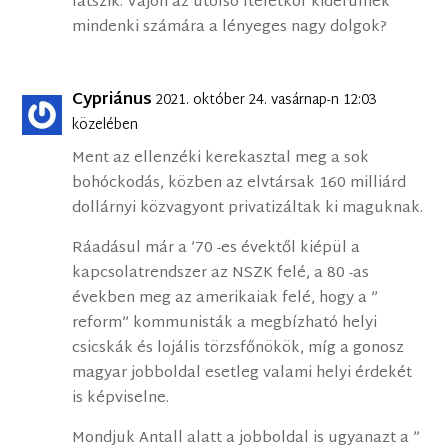
látszik. Vajon az utolsó ítéletkor kiderülnek
mindenki számára a lényeges nagy dolgok?
Cypriánus
2021. október 24. vasárnap-n 12:03
közelében
Ment az ellenzéki kerekasztal meg a sok
bohóckodás, közben az elvtársak 160 milliárd
dollárnyi közvagyont privatizáltak ki maguknak.
Ráadásul már a ’70 -es évektől kiépül a
kapcsolatrendszer az NSZK felé, a 80 -as
években meg az amerikaiak felé, hogy a ”
reform” kommunisták a megbízható helyi
csicskák és lojális törzsfőnökök, míg a gonosz
magyar jobboldal esetleg valami helyi érdekét
is képviselne.
Mondjuk Antall alatt a jobboldal is ugyanazt a ”