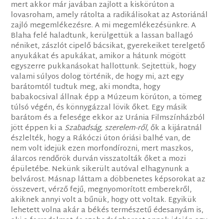
mert akkor már javában zajlott a kiskörúton a
lovasroham, amely rátolta a radikálisokat az Astoriánál
zajló megemlékezésre. A mi megemlékezésünkre. A
Blaha felé haladtunk, kerülgettük a lassan ballagó
néniket, zászlót cipelő bácsikat, gyerekeiket terelgető
anyukákat és apukákat, amikor a hátunk mögött
egyszerre pukkanásokat hallottunk. Sejtettük, hogy
valami súlyos dolog történik, de hogy mi, azt egy
barátomtól tudtuk meg, aki mondta, hogy
babakocsival állnak épp a Múzeum körúton, a tömeg
túlsó végén, és könnygázzal lövik őket. Egy másik
barátom és a felesége ekkor az Uránia Filmszínházból
jött éppen ki a
Szabadság, szerelem-ről,
ők a kijáratnál
észlelték, hogy a Rákóczi úton óriási balhé van, de
nem volt idejük ezen morfondírozni, mert maszkos,
álarcos rendőrök durván visszatolták őket a mozi
épületébe. Nekünk sikerült autóval elhagynunk a
belvárost. Másnap láttam a döbbenetes képsorokat az
összevert, vérző fejű, megnyomorított emberekről,
akiknek annyi volt a bűnük, hogy ott voltak. Egyikük
lehetett volna akár a békés természetű édesanyám is,