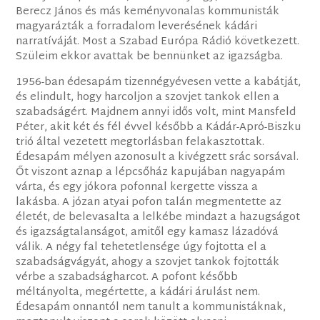
Berecz János és más keményvonalas kommunisták
magyarázták a forradalom leverésének kádári
narratíváját. Most a Szabad Európa Rádió következett.
Szüleim ekkor avattak be bennünket az igazságba.
1956-ban édesapám tizennégyévesen vette a kabátját,
és elindult, hogy harcoljon a szovjet tankok ellen a
szabadságért. Majdnem annyi idős volt, mint Mansfeld
Péter, akit két és fél évvel később a Kádár-Apró-Biszku
trió által vezetett megtorlásban felakasztottak.
Édesapám mélyen azonosult a kivégzett srác sorsával.
Őt viszont aznap a lépcsőház kapujában nagyapám
várta, és egy jókora pofonnal kergette vissza a
lakásba. A józan atyai pofon talán megmentette az
életét, de belevasalta a lelkébe mindazt a hazugságot
és igazságtalanságot, amitől egy kamasz lázadóvá
válik. A négy fal tehetetlensége úgy fojtotta el a
szabadságvágyát, ahogy a szovjet tankok fojtották
vérbe a szabadságharcot. A pofont később
méltányolta, megértette, a kádári árulást nem.
Édesapám onnantól nem tanult a kommunistáknak,