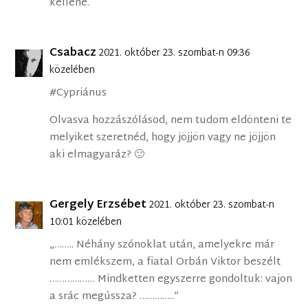
kellene.
Csabacz
2021. október 23. szombat-n 09:36
közelében
#Cypriánus
Olvasva hozzászólásod, nem tudom eldönteni te
melyiket szeretnéd, hogy jöjjön vagy ne jöjjön
aki elmagyaráz? 🙂
Gergely Erzsébet
2021. október 23. szombat-n
10:01 közelében
„…….. Néhány szónoklat után, amelyekre már
nem emlékszem, a fiatal Orbán Viktor beszélt
……………… Mindketten egyszerre gondoltuk: vajon
a srác megússza? …………..”