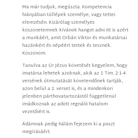
Ma már tudjuk, megúszta. Kompetencia
hiányában túllépek személye, vagy tettei
elemzésén. Kizárólag személyes
köszönetemnek kívánok hangot adni itt is azért
a munkáért, amit Orbán Viktor és munkatársai
hazánkért és népéért tettek és tesznek.
Köszönöm.
Tanulva az Úr Jézus követését kegyelem, hogy
imatársa lehetek azoknak, akik az 1 Tim. 2:1-4
versének útmutatását követendőnek tartják,
azon belül a 2. verset is, és a mindenkori
jelenben párthovatartozástól függetlenül
imádkoznak az adott regnáló hatalom
vezetőiért is.
Ádámnak pedig hálám fejezem ki a poszt
megírásáért.