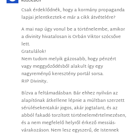
közelében
Csak érdeklődnék, hogy a kormány propaganda
lapjai jelentkeztek-e már a cikk átvételére?
A mai nap úgy vonul be a történelembe, amikor
a divinity hivatalosan is Orbán Viktor szócsőve
lett.
Gratulálok!
Nem tudom melyik gázosabb, hogy pénzért
vagy meggyőződésből alakult így egy
nagyreményű keresztény portál sorsa.
RIP Divinity..
Bízva a feltámadásban. Bár ehhez nyilván az
alapítónak átkellene lépnie a múltban szerzett
sérüléseken(akár jogos, akár jogtalan), és az
abból fakadó torzított történelemértelmezésen,
és a nem megfelelő helyről érkező messiás-
várakozáson. Nem lesz egyszerű, de Istennek