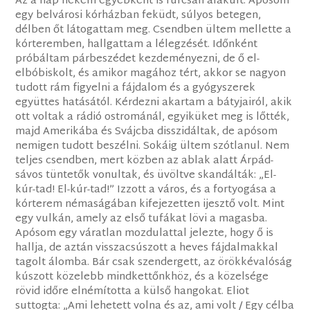
Az a nap nekem egyébként is furcsán alakult. Apósom
egy belvárosi kórházban feküdt, súlyos betegen,
délben őt látogattam meg. Csendben ültem mellette a
kórteremben, hallgattam a lélegzését. Időnként
próbáltam párbeszédet kezdeményezni, de ő el-
elbóbiskolt, és amikor magához tért, akkor se nagyon
tudott rám figyelni a fájdalom és a gyógyszerek
együttes hatásától. Kérdezni akartam a bátyjairól, akik
ott voltak a rádió ostrománál, egyiküket meg is lőtték,
majd Amerikába és Svájcba disszidáltak, de apósom
nemigen tudott beszélni. Sokáig ültem szótlanul. Nem
teljes csendben, mert közben az ablak alatt Árpád-
sávos tüntetők vonultak, és üvöltve skandálták: „El-
kúr-tad! El-kúr-tad!” Izzott a város, és a fortyogása a
kórterem némaságában kifejezetten ijesztő volt. Mint
egy vulkán, amely az első tufákat lövi a magasba.
Apósom egy váratlan mozdulattal jelezte, hogy ő is
hallja, de aztán visszacsúszott a heves fájdalmakkal
tagolt álomba. Bár csak szendergett, az örökkévalóság
kúszott közelebb mindkettőnkhöz, és a közelsége
rövid időre elnémította a külső hangokat. Eliot
suttogta: „Ami lehetett volna és az, ami volt / Egy célba