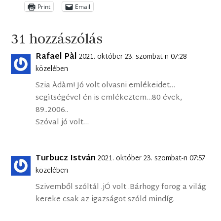
Print
Email
31 hozzászólás
Rafael Pàl
2021. október 23. szombat-n 07:28
közelében
Szia Àdàm! Jó volt olvasni emlékeidet…
segìtségével én is emlékeztem…80 évek,
89..2006..
Szóval jó volt…
Turbucz István
2021. október 23. szombat-n 07:57
közelében
Szivemből szóltál .jÓ volt .Bárhogy forog a világ
kereke csak az igazságot szóld mindíg.