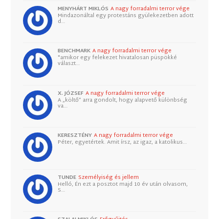
MENYHÁRT MIKLÓS
A nagy forradalmi terror vége
Mindazonáltal egy protestáns gyülekezetben adott
d…
BENCHMARK
A nagy forradalmi terror vége
"amikor egy felekezet hivatalosan püspökké
választ…
X. JÓZSEF
A nagy forradalmi terror vége
A „költő” arra gondolt, hogy alapvető különbség
va…
KERESZTÉNY
A nagy forradalmi terror vége
Péter, egyetértek. Amit írsz, az igaz, a katolikus…
TUNDE
Személyiség és jellem
Helló, Én ezt a posztot majd 10 év után olvasom,
S…