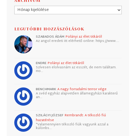
ARCHÍVUM
Archívum
LEGUTÓBBI HOZZÁSZÓLÁSOK
SZABADOS ÁDÁM
Polányi az élet titkáról
Az angol eredeti itt elérhető online: https://www.…
ENDRE
Polányi az élet titkáról
Szívesen elolvasnám az esszét, de nem találtam.
Ho…
BENCHMARK
A nagy forradalmi terror vége
A svéd egyház alapvetően államegyházi karakterű
an…
SZILÁGYI JÓZSEF
Rembrandt: A tékozló fiú
hazatérése
"Valamennyien tékozló fiúk vagyunk azzal a
különbs…