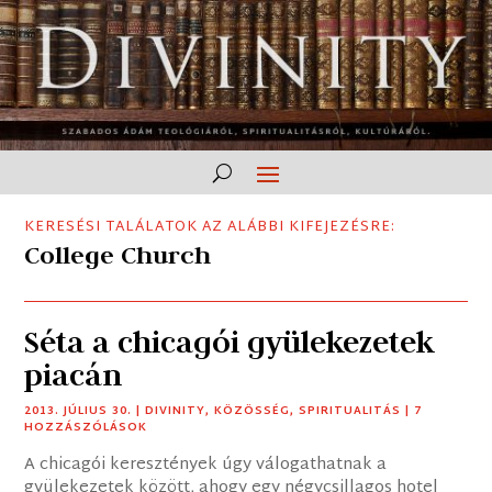
KERESÉSI TALÁLATOK AZ ALÁBBI KIFEJEZÉSRE:
College Church
Séta a chicagói gyülekezetek
piacán
2013. JÚLIUS 30.
|
DIVINITY
,
KÖZÖSSÉG
,
SPIRITUALITÁS
| 7
HOZZÁSZÓLÁSOK
A chicagói keresztények úgy válogathatnak a
gyülekezetek között, ahogy egy négycsillagos hotel