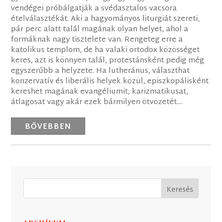
vendégei próbálgatják a svédasztalos vacsora
ételválasztékát. Aki a hagyományos liturgiát szereti,
pár perc alatt talál magának olyan helyet, ahol a
formáknak nagy tisztelete van. Rengeteg erre a
katolikus templom, de ha valaki ortodox közösséget
keres, azt is könnyen talál, protestánsként pedig még
egyszerűbb a helyzete. Ha lutheránus, választhat
konzervatív és liberális helyek közül, episzkopálisként
kereshet magának evangéliumit, karizmatikusat,
átlagosat vagy akár ezek bármilyen ötvözetét....
BŐVEBBEN