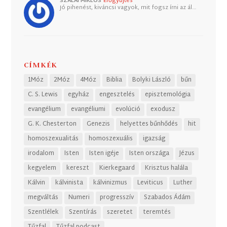
SZALAI MIKLÓS
Erőgyűjtés
Jó pihenést, kiváncsi vagyok, mit fogsz írni az ál…
CÍMKÉK
1Móz
2Móz
4Móz
Biblia
Bolyki László
bűn
C. S. Lewis
egyház
engesztelés
episztemológia
evangélium
evangéliumi
evolúció
exodusz
G. K. Chesterton
Genezis
helyettes bűnhődés
hit
homoszexualitás
homoszexuális
igazság
irodalom
Isten
Isten igéje
Isten országa
Jézus
kegyelem
kereszt
Kierkegaard
Krisztus halála
Kálvin
kálvinista
kálvinizmus
Leviticus
Luther
megváltás
Numeri
progresszív
Szabados Ádám
Szentlélek
Szentírás
szeretet
teremtés
Tűzfal
Tűzfal podcast