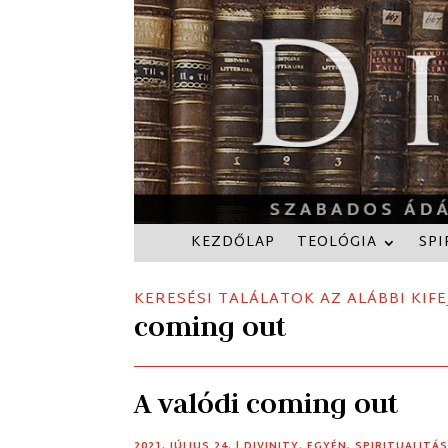
KEZDŐLAP
TEOLÓGIA
SPI
KERESÉSI TALÁLATOK AZ ALÁBBI KIFE
coming out
A valódi coming out
2021. JÚLIUS 24.
|
DIVINITY
,
EGYÉN
,
SPIRITUALITÁ