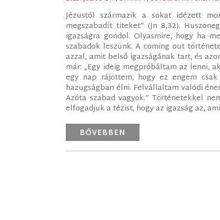
Jézustól származik a sokat idézett mo
megszabadít titeket” (Jn 8,32). Huszoneg
igazságra gondol. Olyasmire, hogy ha meg
szabadok leszünk. A coming out története
azzal, amit belső igazságának tart, és azo
már: „Egy ideig megpróbáltam az lenni, a
egy nap rájöttem, hogy ez engem csak
hazugságban élni. Felvállaltam valódi 
Azóta szabad vagyok.” Történetekkel nem
elfogadjuk a tézist, hogy az igazság az, ami
BŐVEBBEN