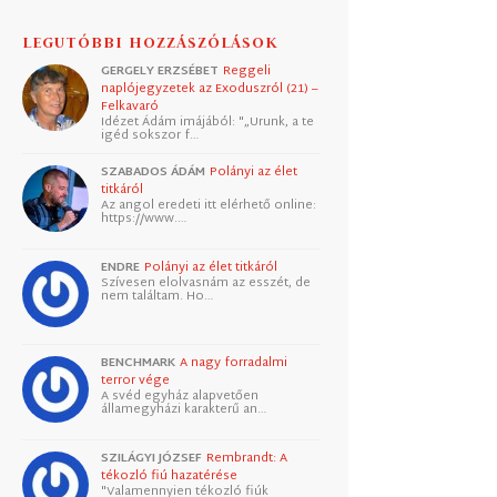
LEGUTÓBBI HOZZÁSZÓLÁSOK
GERGELY ERZSÉBET
Reggeli
naplójegyzetek az Exoduszról (21) –
Felkavaró
Idézet Ádám imájából: "„Urunk, a te
igéd sokszor f…
SZABADOS ÁDÁM
Polányi az élet
titkáról
Az angol eredeti itt elérhető online:
https://www.…
ENDRE
Polányi az élet titkáról
Szívesen elolvasnám az esszét, de
nem találtam. Ho…
BENCHMARK
A nagy forradalmi
terror vége
A svéd egyház alapvetően
államegyházi karakterű an…
SZILÁGYI JÓZSEF
Rembrandt: A
tékozló fiú hazatérése
"Valamennyien tékozló fiúk