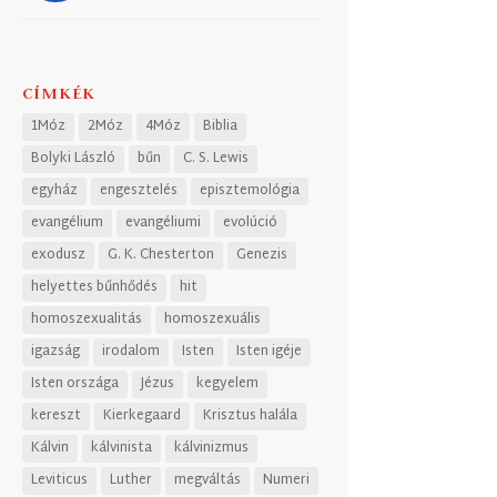
CÍMKÉK
1Móz
2Móz
4Móz
Biblia
Bolyki László
bűn
C. S. Lewis
egyház
engesztelés
episztemológia
evangélium
evangéliumi
evolúció
exodusz
G. K. Chesterton
Genezis
helyettes bűnhődés
hit
homoszexualitás
homoszexuális
igazság
irodalom
Isten
Isten igéje
Isten országa
Jézus
kegyelem
kereszt
Kierkegaard
Krisztus halála
Kálvin
kálvinista
kálvinizmus
Leviticus
Luther
megváltás
Numeri