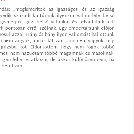
ndás: „megismeritek az igazságot, és az igazság
yedik századi kultúránk ilyenkor valamiféle belső
ismerjük igazi belső valónkat és felvállaljuk azt,
k pontosan erről szólnak. Egy embertársunk előjön
nosul azzal. Hány és hány ilyen vallomást hallottunk
ki nem vagyok, annak látszani, ami nem vagyok, míg
 gúzsba köt. Eldöntöttem, hogy nem fogok többé
énemet, nem hazudtam többé magamnak és másoknak.
igen lehet vitatkozni, de akkor különösen nem, ha
 belül van.