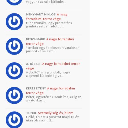
vagyunk azzal a különbs…
MENYHÁRT MIKLÓS
A nagy
forradalmi terror vége
Mindazonáltal egy protestáns
gyülekezetben adott d…
BENCHMARK
A nagy forradalmi
terror vége
"amikor egy felekezet hivatalosan
püspökké választ…
X. JÓZSEF
A nagy forradalmi terror
vége
A „költő” arra gondolt, hogy
alapvető különbség va…
KERESZTÉNY
A nagy forradalmi
terror vége
Péter, egyetértek. Amit írsz, az igaz,
a katolikus…
TUNDE
Személyiség és jellem
Helló, Én ezt a posztot majd 10 év
után olvasom, S…