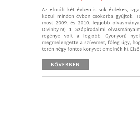
Az elmúlt két évben is sok érdekes, izg
közül minden évben csokorba gyűjtök. T
most 2009. és 2010. legjobb olvasmányai
Divinity-n!) 1. Szépirodalmi olvasmánya
regénye volt a legjobb. Gyönyörű nyel
megmelengette a szívemet, főleg úgy, hogy
terén négy fontos könyvet emelnék ki. Elsők
BŐVEBBEN