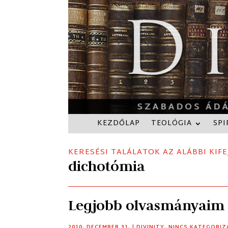
KEZDŐLAP
TEOLÓGIA
SPI
KERESÉSI TALÁLATOK AZ ALÁBBI KIFE
dichotómia
Legjobb olvasmányaim 
2010. DECEMBER 31.
|
DIVINITY
,
NINCS KATEGORIZ