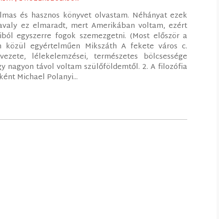
almas és hasznos könyvet olvastam. Néhányat ezek
avaly ez elmaradt, mert Amerikában voltam, ezért
ból egyszerre fogok szemezgetni. (Most először a
im közül egyértelműen Mikszáth A fekete város c.
vezete, lélekelemzései, természetes bölcsessége
 nagyon távol voltam szülőföldemtől. 2. A filozófia
ént Michael Polanyi...