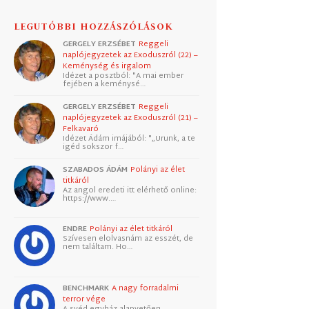
LEGUTÓBBI HOZZÁSZÓLÁSOK
GERGELY ERZSÉBET
Reggeli
naplójegyzetek az Exoduszról (22) –
Keménység és irgalom
Idézet a posztból: "A mai ember
fejében a keménysé…
GERGELY ERZSÉBET
Reggeli
naplójegyzetek az Exoduszról (21) –
Felkavaró
Idézet Ádám imájából: "„Urunk, a te
igéd sokszor f…
SZABADOS ÁDÁM
Polányi az élet
titkáról
Az angol eredeti itt elérhető online:
https://www.…
ENDRE
Polányi az élet titkáról
Szívesen elolvasnám az esszét, de
nem találtam. Ho…
BENCHMARK
A nagy forradalmi
terror vége
A svéd egyház alapvetően