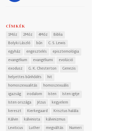
CÍMKÉK
1Móz
2Móz
4Móz
Biblia
Bolyki László
bűn
C. S. Lewis
egyház
engesztelés
episztemológia
evangélium
evangéliumi
evolúció
exodusz
G. K. Chesterton
Genezis
helyettes bűnhődés
hit
homoszexualitás
homoszexuális
igazság
irodalom
Isten
Isten igéje
Isten országa
Jézus
kegyelem
kereszt
Kierkegaard
Krisztus halála
Kálvin
kálvinista
kálvinizmus
Leviticus
Luther
megváltás
Numeri