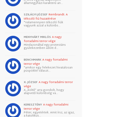
államegyházi karakterű an…
SZILÁGYI JÓZSEF
Rembrandt: A
tékozló fiú hazatérése
"Valamennyien tékozló fiúk
vagyunk azzal a különbs…
MENYHÁRT MIKLÓS
A nagy
forradalmi terror vége
Mindazonáltal egy protestáns
gyülekezetben adott d…
BENCHMARK
A nagy forradalmi
terror vége
"amikor egy felekezet hivatalosan
püspökké választ…
X. JÓZSEF
A nagy forradalmi terror
vége
A „költő” arra gondolt, hogy
alapvető különbség va…
KERESZTÉNY
A nagy forradalmi
terror vége
Péter, egyetértek. Amit írsz, az igaz,
a katolikus…