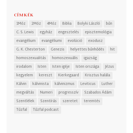
CÍMKÉK
1Móz
2Móz
4Móz
Biblia
Bolyki László
bűn
C. S. Lewis
egyház
engesztelés
episztemológia
evangélium
evangéliumi
evolúció
exodusz
G. K. Chesterton
Genezis
helyettes bűnhődés
hit
homoszexualitás
homoszexuális
igazság
irodalom
Isten
Isten igéje
Isten országa
Jézus
kegyelem
kereszt
Kierkegaard
Krisztus halála
Kálvin
kálvinista
kálvinizmus
Leviticus
Luther
megváltás
Numeri
progresszív
Szabados Ádám
Szentlélek
Szentírás
szeretet
teremtés
Tűzfal
Tűzfal podcast