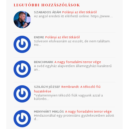
LEGUTÓBBI HOZZÁSZÓLÁSOK
SZABADOS ÁDÁM
Polányi az élet titkáról
Az angol eredeti itt elérhető online: https://www.…
ENDRE
Polányi az élet titkáról
Szívesen elolvasnám az esszét, de nem találtam.
Ho…
BENCHMARK
A nagy forradalmi terror vége
A svéd egyház alapvetően államegyházi karakterű
an…
SZILÁGYI JÓZSEF
Rembrandt: A tékozló fiú
hazatérése
"Valamennyien tékozló fiúk vagyunk azzal a
különbs…
MENYHÁRT MIKLÓS
A nagy forradalmi terror vége
Mindazonáltal egy protestáns gyülekezetben adott
d…