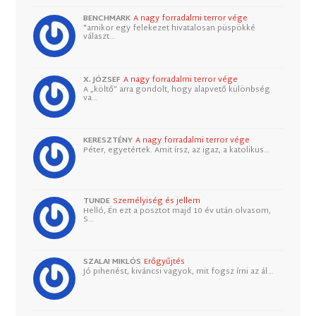
BENCHMARK
A nagy forradalmi terror vége
"amikor egy felekezet hivatalosan püspökké
választ…
X. JÓZSEF
A nagy forradalmi terror vége
A „költő” arra gondolt, hogy alapvető különbség
va…
KERESZTÉNY
A nagy forradalmi terror vége
Péter, egyetértek. Amit írsz, az igaz, a katolikus…
TUNDE
Személyiség és jellem
Helló, Én ezt a posztot majd 10 év után olvasom,
S…
SZALAI MIKLÓS
Erőgyűjtés
Jó pihenést, kiváncsi vagyok, mit fogsz írni az ál…