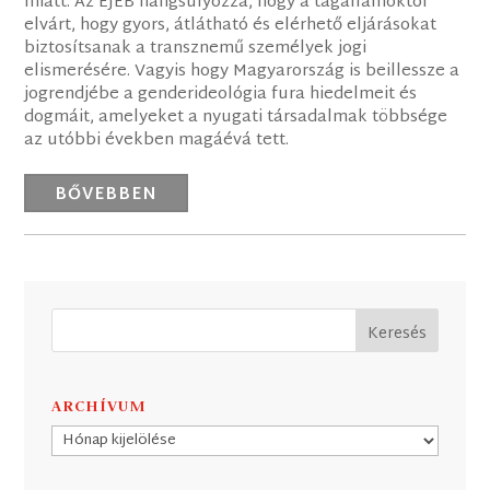
miatt. Az EJEB hangsúlyozza, hogy a tagállamoktól
elvárt, hogy gyors, átlátható és elérhető eljárásokat
biztosítsanak a transznemű személyek jogi
elismerésére. Vagyis hogy Magyarország is beillessze a
jogrendjébe a genderideológia fura hiedelmeit és
dogmáit, amelyeket a nyugati társadalmak többsége
az utóbbi években magáévá tett.
BŐVEBBEN
ARCHÍVUM
Archívum