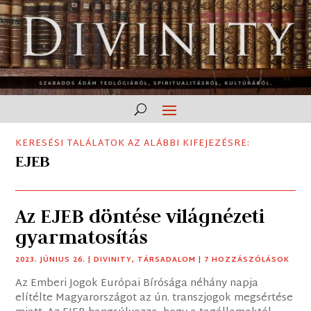
KERESÉSI TALÁLATOK AZ ALÁBBI KIFEJEZÉSRE:
EJEB
Az EJEB döntése világnézeti
gyarmatosítás
2023. JÚNIUS 26.
|
DIVINITY
,
TÁRSADALOM
| 7 HOZZÁSZÓLÁSOK
Az Emberi Jogok Európai Bírósága néhány napja
elítélte Magyarországot az ún. transzjogok megsértése