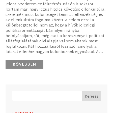
jelent. Szerintem ez félreértés. Bár én is sokszor
leírtam már, hogy Jézus hiteles követése ellenkultúra,
szeretnék most különbséget tenni az ellenzékiség és
az ellenkultúra fogalma között. A célom ezzel a
különbségtétellel nem az, hogy a hívők jelenlegi
politikai orientációját bármilyen irányba
befolyásoljam, sőt, még csak a keresztények politikai
állásfoglalásának elvi alapjaival sem akarok most
foglalkozni. Két hozzáállásról lesz szó, amelyek a
látszat ellenére nagyon különböznek egymástól. Az...
BŐVEBBEN