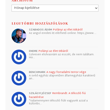
ARCHÍVUM
Archívum
LEGUTÓBBI HOZZÁSZÓLÁSOK
SZABADOS ÁDÁM
Polányi az élet titkáról
Az angol eredeti itt elérhető online: https://www.…
ENDRE
Polányi az élet titkáról
Szívesen elolvasnám az esszét, de nem találtam.
Ho…
BENCHMARK
A nagy forradalmi terror vége
A svéd egyház alapvetően államegyházi karakterű
an…
SZILÁGYI JÓZSEF
Rembrandt: A tékozló fiú
hazatérése
"Valamennyien tékozló fiúk vagyunk azzal a
különbs…