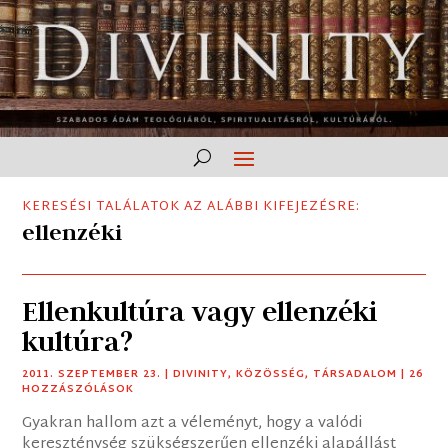
KERESÉSI TALÁLATOK AZ ALÁBBI KIFEJEZÉSRE:
ellenzéki
Ellenkultúra vagy ellenzéki
kultúra?
2011. SZEPTEMBER 23.
|
DIVINITY
,
KÖZÖSSÉG
,
TÁRSADALOM
| 26
HOZZÁSZÓLÁSOK
Gyakran hallom azt a véleményt, hogy a valódi
kereszténység szükségszerűen ellenzéki alapállást