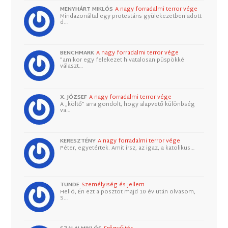
MENYHÁRT MIKLÓS
A nagy forradalmi terror vége
Mindazonáltal egy protestáns gyülekezetben adott
d…
BENCHMARK
A nagy forradalmi terror vége
"amikor egy felekezet hivatalosan püspökké
választ…
X. JÓZSEF
A nagy forradalmi terror vége
A „költő” arra gondolt, hogy alapvető különbség
va…
KERESZTÉNY
A nagy forradalmi terror vége
Péter, egyetértek. Amit írsz, az igaz, a katolikus…
TUNDE
Személyiség és jellem
Helló, Én ezt a posztot majd 10 év után olvasom,
S…