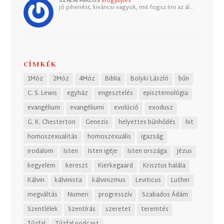
SZALAI MIKLÓS
Erőgyűjtés
Jó pihenést, kiváncsi vagyok, mit fogsz írni az ál…
CÍMKÉK
1Móz
2Móz
4Móz
Biblia
Bolyki László
bűn
C. S. Lewis
egyház
engesztelés
episztemológia
evangélium
evangéliumi
evolúció
exodusz
G. K. Chesterton
Genezis
helyettes bűnhődés
hit
homoszexualitás
homoszexuális
igazság
irodalom
Isten
Isten igéje
Isten országa
Jézus
kegyelem
kereszt
Kierkegaard
Krisztus halála
Kálvin
kálvinista
kálvinizmus
Leviticus
Luther
megváltás
Numeri
progresszív
Szabados Ádám
Szentlélek
Szentírás
szeretet
teremtés
Tűzfal
Tűzfal podcast