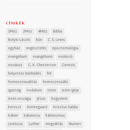
CÍMKÉK
1Móz
2Móz
4Móz
Biblia
Bolyki László
bűn
C. S. Lewis
egyház
engesztelés
episztemológia
evangélium
evangéliumi
evolúció
exodusz
G. K. Chesterton
Genezis
helyettes bűnhődés
hit
homoszexualitás
homoszexuális
igazság
irodalom
Isten
Isten igéje
Isten országa
Jézus
kegyelem
kereszt
Kierkegaard
Krisztus halála
Kálvin
kálvinista
kálvinizmus
Leviticus
Luther
megváltás
Numeri