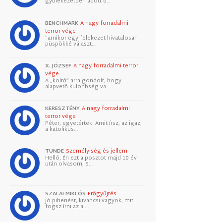
gyülekezetben adott d…
BENCHMARK
A nagy forradalmi
terror vége
"amikor egy felekezet hivatalosan
püspökké választ…
X. JÓZSEF
A nagy forradalmi terror
vége
A „költő” arra gondolt, hogy
alapvető különbség va…
KERESZTÉNY
A nagy forradalmi
terror vége
Péter, egyetértek. Amit írsz, az igaz,
a katolikus…
TUNDE
Személyiség és jellem
Helló, Én ezt a posztot majd 10 év
után olvasom, S…
SZALAI MIKLÓS
Erőgyűjtés
Jó pihenést, kiváncsi vagyok, mit
fogsz írni az ál…