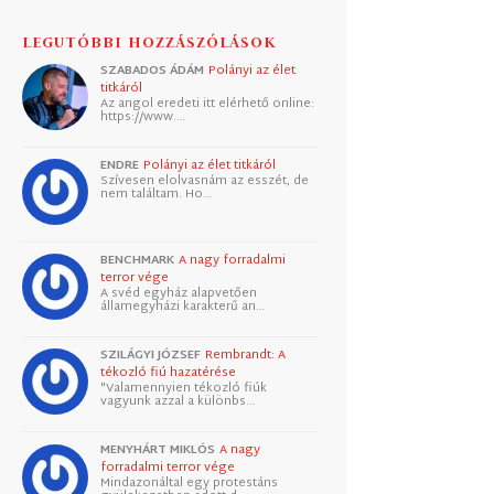
LEGUTÓBBI HOZZÁSZÓLÁSOK
SZABADOS ÁDÁM
Polányi az élet
titkáról
Az angol eredeti itt elérhető online:
https://www.…
ENDRE
Polányi az élet titkáról
Szívesen elolvasnám az esszét, de
nem találtam. Ho…
BENCHMARK
A nagy forradalmi
terror vége
A svéd egyház alapvetően
államegyházi karakterű an…
SZILÁGYI JÓZSEF
Rembrandt: A
tékozló fiú hazatérése
"Valamennyien tékozló fiúk
vagyunk azzal a különbs…
MENYHÁRT MIKLÓS
A nagy
forradalmi terror vége
Mindazonáltal egy protestáns