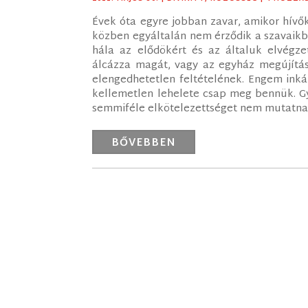
Évek óta egyre jobban zavar, amikor hívő
közben egyáltalán nem érződik a szavaikbó
hála az elődökért és az általuk elvégzet
álcázza magát, vagy az egyház megújítása
elengedhetetlen feltételének. Engem inká
kellemetlen lehelete csap meg bennük. G
semmiféle elkötelezettséget nem mutatnak 
BŐVEBBEN