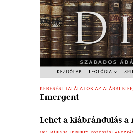
KEZDŐLAP
TEOLÓGIA
SPI
KERESÉSI TALÁLATOK AZ ALÁBBI KIFE
Emergent
Lehet a kiábrándulás a 
2011. MÁJUS 30.
|
DIVINITY
,
KÖZÖSSÉG
| 4 HOZZÁ