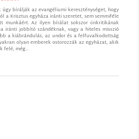
k úgy bírálják az evangéliumi kereszténységet, hogy
l a Krisztus egyháza iránti szeretet, sem semmiféle
t munkáért. Az ilyen bírálat sokszor önkritikának
 iránti jobbító szándéknak, vagy a hiteles misszió
bb a kiábrándulás, az undor és a felfuvalkodottság
yakran olyan emberek ostorozzák az egyházat, akik
felé, még...