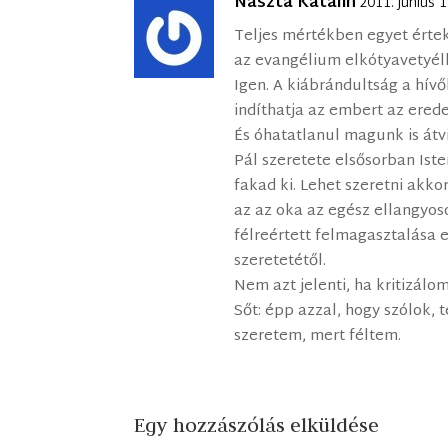
Nászta Katalin
2011. június 
Teljes mértékben egyet értek
az evangélium elkótyavetyél
Igen. A kiábrándultság a hív
indíthatja az embert az ered
És óhatatlanul magunk is átv
Pál szeretete elsősorban Iste
fakad ki. Lehet szeretni akko
az az oka az egész ellangyo
félreértett felmagasztalása e
szeretetétől.
Nem azt jelenti, ha kritizálo
Sőt: épp azzal, hogy szólok, 
szeretem, mert féltem.
Egy hozzászólás elküldése