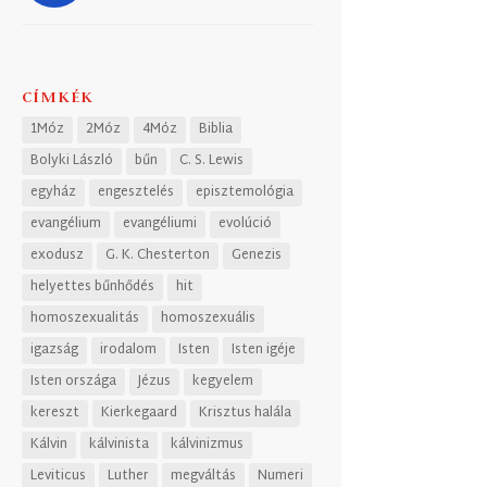
CÍMKÉK
1Móz
2Móz
4Móz
Biblia
Bolyki László
bűn
C. S. Lewis
egyház
engesztelés
episztemológia
evangélium
evangéliumi
evolúció
exodusz
G. K. Chesterton
Genezis
helyettes bűnhődés
hit
homoszexualitás
homoszexuális
igazság
irodalom
Isten
Isten igéje
Isten országa
Jézus
kegyelem
kereszt
Kierkegaard
Krisztus halála
Kálvin
kálvinista
kálvinizmus
Leviticus
Luther
megváltás
Numeri