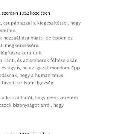
1. szerda-n 10:52 közelében
, csupán azzal a kiegészítéssel, hogy
etetlen.
ők hozzáállása miatti, de éppen ez
eti megkeresésére.
ilágításra kerülünk.
n iránti, és az emberek féltése okán
r és úgy is, ha az igazat mondom. Épp
sodásnak, hogy a humanizmus
ltávolít az Isteni Igazság
m a kritizálhatót, hogy nem szeretem.
teszek bizonyságot arról, hogy