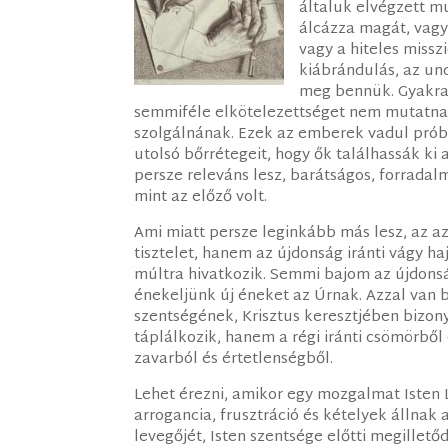
általuk elvégzett mu
álcázza magát, vagy
vagy a hiteles miss
kiábrándulás, az un
meg bennük. Gyakra
semmiféle elkötelezettséget nem mutatnak
szolgálnának. Ezek az emberek vadul prób
utolsó bőrrétegeit, hogy ők találhassák ki 
persze releváns lesz, barátságos, forradal
mint az előző volt.
Ami miatt persze leginkább más lesz, az a
tisztelet, hanem az újdonság iránti vágy ha
múltra hivatkozik. Semmi bajom az újdonság
énekeljünk új éneket az Úrnak. Azzal van 
szentségének, Krisztus keresztjében bizon
táplálkozik, hanem a régi iránti csömörből
zavarból és értetlenségből.
Lehet érezni, amikor egy mozgalmat Isten Le
arrogancia, frusztráció és kételyek állna
levegőjét, Isten szentsége előtti megillet