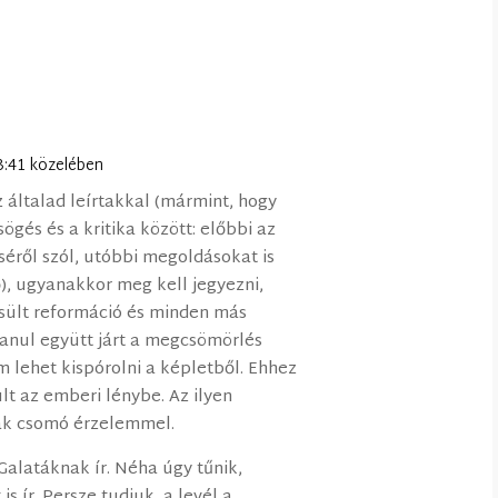
13:41 közelében
 általad leírtakkal (mármint, hogy
ögés és a kritika között: előbbi az
éről szól, utóbbi megoldásokat is
), ugyanakkor meg kell jegyezni,
csült reformáció és minden más
lanul együtt járt a megcsömörlés
m lehet kispórolni a képletből. Ehhez
lt az emberi lénybe. Az ilyen
nak csomó érzelemmel.
Galatáknak ír. Néha úgy tűnik,
is ír. Persze tudjuk, a levél a