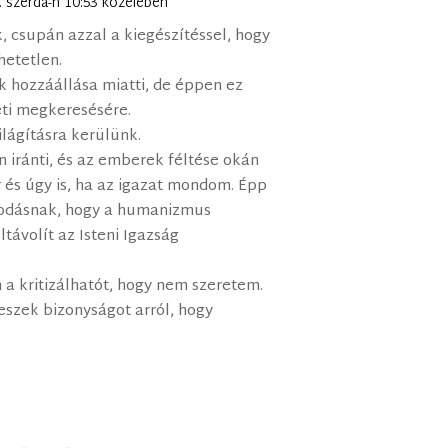
1. szerda-n 10:53 közelében
, csupán azzal a kiegészítéssel, hogy
hetetlen.
ők hozzáállása miatti, de éppen ez
eti megkeresésére.
ilágításra kerülünk.
n iránti, és az emberek féltése okán
r és úgy is, ha az igazat mondom. Épp
sodásnak, hogy a humanizmus
ltávolít az Isteni Igazság
m a kritizálhatót, hogy nem szeretem.
teszek bizonyságot arról, hogy