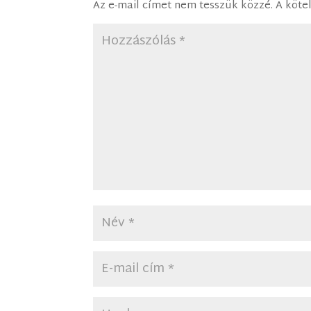
Az e-mail címet nem tesszük közzé.
A köte