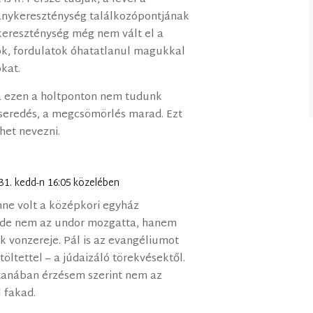
ánykereszténység találkozópontjának
 kereszténység még nem vált el a
sok, fordulatok óhatatlanul magukkal
kat.
ha ezen a holtponton nem tudunk
eseredés, a megcsömörlés marad. Ezt
et nevezni.
31. kedd-n 16:05 közelében
ne volt a középkori egyház
, de nem az undor mozgatta, hanem
 vonzereje. Pál is az evangéliumot
töltettel – a júdaizáló törekvésektől.
stanában érzésem szerint nem az
 fakad.