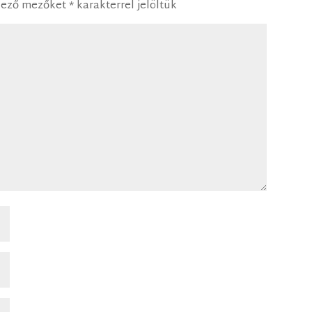
lező mezőket
*
karakterrel jelöltük