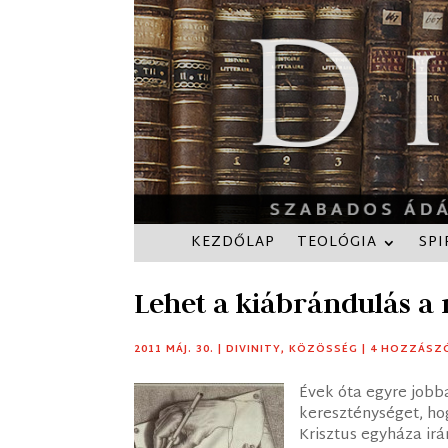
KEZDŐLAP
TEOLÓGIA
SPI
Lehet a kiábrándulás a 
2011 MÁJ. 30.
|
DIVINITY
,
KÖZÖSSÉG
|
4 HOZZÁSZ
Évek óta egyre jobb
kereszténységet, ho
Krisztus egyháza irá