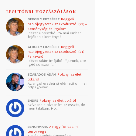
LEGUTÓBBI HOZZÁSZÓLÁSOK
GERGELY ERZSÉBET
Reggeli
naplójegyzetek az Exoduszról (22) –
Keménység és irgalom
Idézet a posztból: "A mai ember
fejében a keménysé…
GERGELY ERZSÉBET
Reggeli
naplójegyzetek az Exoduszról (21) –
Felkavaró
Idézet Ádám imájából: "„Urunk, a te
igéd sokszor f…
SZABADOS ÁDÁM
Polányi az élet
titkáról
Az angol eredeti itt elérhető online:
https://www.…
ENDRE
Polányi az élet titkáról
Szívesen elolvasnám az esszét, de
nem találtam. Ho…
BENCHMARK
A nagy forradalmi
terror vége
A svéd egyház alapvetően