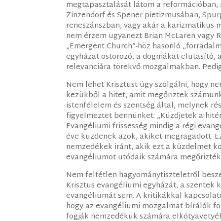
megtapasztalását látom a reformációban, a
Zinzendorf és Spener pietizmusában, Spurg
reneszánszban, vagy akár a karizmatikus 
nem érzem ugyanezt Brian McLaren vagy R
„Emergent Church”-höz hasonló „forradal
egyházat ostorozó, a dogmákat elutasító,
relevanciára törekvő mozgalmakban. Pedi
Nem lehet Krisztust úgy szolgálni, hogy ne
kezükből a hitet, amit megőriztek számun
istenfélelem és szentség által, melynek rés
figyelmeztet bennünket: „Küzdjetek a hitér
Evangéliumi frissesség mindig a régi evan
éve küzdenek azok, akiket megragadott. Ez
nemzedékek iránt, akik ezt a küzdelmet ko
evangéliumot utódaik számára megőrizték
Nem feltétlen hagyománytiszteletről beszé
Krisztus evangéliumi egyházát, a szentek k
evangéliumát sem. A kritikákkal kapcsolat
hogy az evangéliumi mozgalmat bírálók f
fogják nemzedékük számára elkótyavetyél