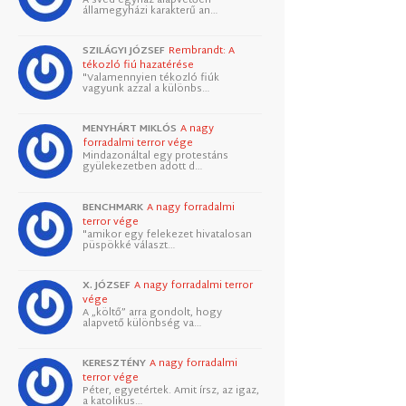
államegyházi karakterű an…
SZILÁGYI JÓZSEF
Rembrandt: A
tékozló fiú hazatérése
"Valamennyien tékozló fiúk
vagyunk azzal a különbs…
MENYHÁRT MIKLÓS
A nagy
forradalmi terror vége
Mindazonáltal egy protestáns
gyülekezetben adott d…
BENCHMARK
A nagy forradalmi
terror vége
"amikor egy felekezet hivatalosan
püspökké választ…
X. JÓZSEF
A nagy forradalmi terror
vége
A „költő” arra gondolt, hogy
alapvető különbség va…
KERESZTÉNY
A nagy forradalmi
terror vége
Péter, egyetértek. Amit írsz, az igaz,
a katolikus…