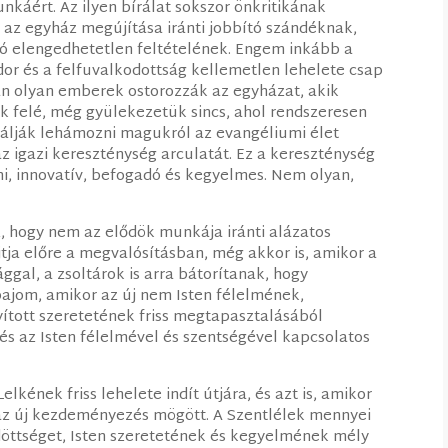
nkáért. Az ilyen bírálat sokszor önkritikának
 az egyház megújítása iránti jobbító szándéknak,
zió elengedhetetlen feltételének. Engem inkább a
dor és a felfuvalkodottság kellemetlen lehelete csap
n olyan emberek ostorozzák az egyházat, akik
 felé, még gyülekezetük sincs, ahol rendszeresen
álják lehámozni magukról az evangéliumi élet
az igazi kereszténység arculatát. Ez a kereszténység
mi, innovatív, befogadó és kegyelmes. Nem olyan,
z, hogy nem az elődök munkája iránti alázatos
jtja előre a megvalósításban, még akkor is, amikor a
gal, a zsoltárok is arra bátorítanak, hogy
bajom, amikor az új nem Isten félelmének,
yított szeretetének friss megtapasztalásából
 és az Isten félelmével és szentségével kapcsolatos
lkének friss lehelete indít útjára, és azt is, amikor
k az új kezdeményezés mögött. A Szentlélek mennyei
ődöttséget, Isten szeretetének és kegyelmének mély