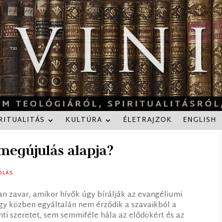
RITUALITÁS
KULTÚRA
ÉLETRAJZOK
ENGLISH
megújulás alapja?
ÓLÁS
an zavar, amikor hívők úgy bírálják az evangéliumi
gy közben egyáltalán nem érződik a szavaikból a
nti szeretet, sem semmiféle hála az elődökért és az