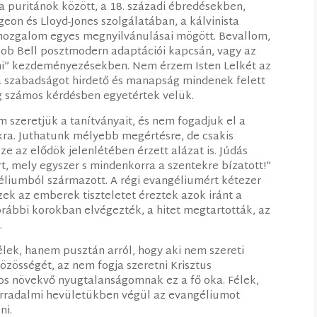
 puritánok között, a 18. századi ébredésekben,
eon és Lloyd-Jones szolgálatában, a kálvinista
mozgalom egyes megnyilvánulásai mögött. Bevallom,
ob Bell posztmodern adaptációi kapcsán, vagy az
mi” kezdeményezésekben. Nem érzem Isten Lelkét az
 a szabadságot hirdető és manapság mindenek felett
g számos kérdésben egyetértek velük.
m szeretjük a tanítványait, és nem fogadjuk el a
kra. Juthatunk mélyebb megértésre, de csakis
ze az elődök jelenlétében érzett alázat is. Júdás
t, mely egyszer s mindenkorra a szentekre bízatott!”
géliumból származott. A régi evangéliumért kétezer
ek az emberek tiszteletet éreztek azok iránt a
rábbi korokban elvégezték, a hitet megtartották, az
.
lek, hanem pusztán arról, hogy aki nem szereti
özösségét, az nem fogja szeretni Krisztus
os növekvő nyugtalanságomnak ez a fő oka. Félek,
orradalmi hevületükben végül az evangéliumot
ni.