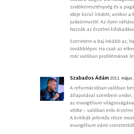
zsidókereszténység és a pog
ideje körül íródott, amikor a
judaizmustól. Az ilyen váltá
hozzák az érzelmi kifakadáso
Szerintem a baj inkább az, 
továbblépni. Ha csak az elk
már valóban problémának leh
Szabados Ádám
2011. május 
A reformációban valóban ben
állapotával szembeni undor
az evangélium világosságának
védte – valóban erős érzelmi 
A kritikák jelentős része mo
evangélium iránti szeretetből