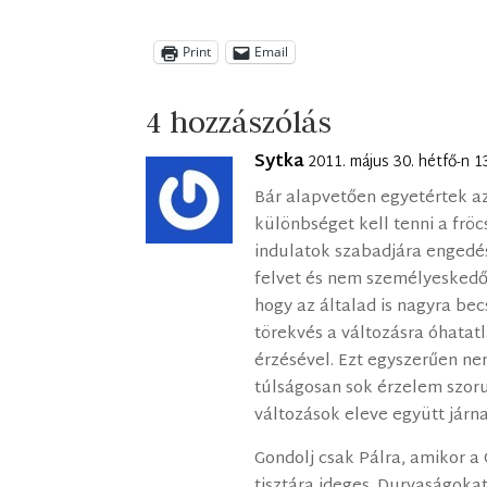
Print
Email
4 hozzászólás
Sytka
2011. május 30. hétfő-n 
Bár alapvetően egyetértek az
különbséget kell tenni a fröcs
indulatok szabadjára engedés
felvet és nem személyeskedő
hogy az általad is nagyra be
törekvés a változásra óhatat
érzésével. Ezt egyszerűen ne
túlságosan sok érzelem szoru
változások eleve együtt jár
Gondolj csak Pálra, amikor a 
tisztára ideges. Durvaságokat 