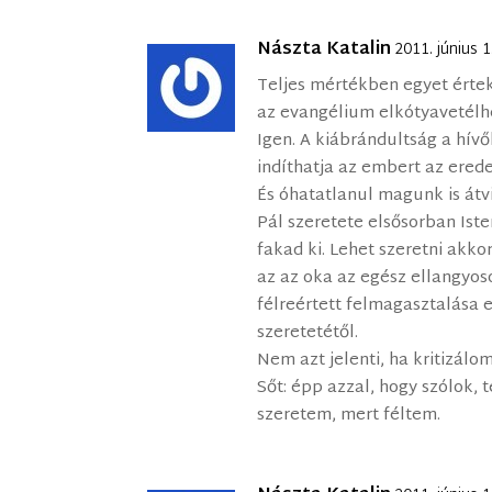
Nászta Katalin
2011. június 
Teljes mértékben egyet értek
az evangélium elkótyavetélh
Igen. A kiábrándultság a hív
indíthatja az embert az ered
És óhatatlanul magunk is átv
Pál szeretete elsősorban Iste
fakad ki. Lehet szeretni akko
az az oka az egész ellangyo
félreértett felmagasztalása e
szeretetétől.
Nem azt jelenti, ha kritizálo
Sőt: épp azzal, hogy szólok, 
szeretem, mert féltem.