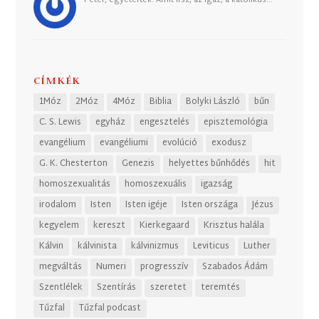
Péter, egyetértek. Amit írsz, az igaz, a katolikus…
CÍMKÉK
1Móz
2Móz
4Móz
Biblia
Bolyki László
bűn
C. S. Lewis
egyház
engesztelés
episztemológia
evangélium
evangéliumi
evolúció
exodusz
G. K. Chesterton
Genezis
helyettes bűnhődés
hit
homoszexualitás
homoszexuális
igazság
irodalom
Isten
Isten igéje
Isten országa
Jézus
kegyelem
kereszt
Kierkegaard
Krisztus halála
Kálvin
kálvinista
kálvinizmus
Leviticus
Luther
megváltás
Numeri
progresszív
Szabados Ádám
Szentlélek
Szentírás
szeretet
teremtés
Tűzfal
Tűzfal podcast