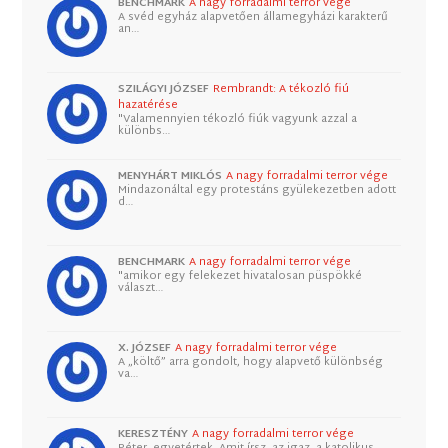
BENCHMARK
A nagy forradalmi terror vége
A svéd egyház alapvetően államegyházi karakterű
an…
SZILÁGYI JÓZSEF
Rembrandt: A tékozló fiú
hazatérése
"Valamennyien tékozló fiúk vagyunk azzal a
különbs…
MENYHÁRT MIKLÓS
A nagy forradalmi terror vége
Mindazonáltal egy protestáns gyülekezetben adott
d…
BENCHMARK
A nagy forradalmi terror vége
"amikor egy felekezet hivatalosan püspökké
választ…
X. JÓZSEF
A nagy forradalmi terror vége
A „költő” arra gondolt, hogy alapvető különbség
va…
KERESZTÉNY
A nagy forradalmi terror vége