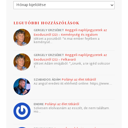
Archívum
LEGUTÓBBI HOZZÁSZÓLÁSOK
GERGELY ERZSÉBET
Reggeli naplójegyzetek az
Exoduszról (22) – Keménység és irgalom
Idézet a posztból: "A mai ember fejében a
keménysé…
GERGELY ERZSÉBET
Reggeli naplójegyzetek az
Exoduszról (21) – Felkavaró
Idézet Ádám imájából: "„Urunk, a te igéd sokszor
f…
SZABADOS ÁDÁM
Polányi az élet titkáról
Az angol eredeti itt elérhető online: https://www.…
ENDRE
Polányi az élet titkáról
Szívesen elolvasnám az esszét, de nem találtam.
Ho…