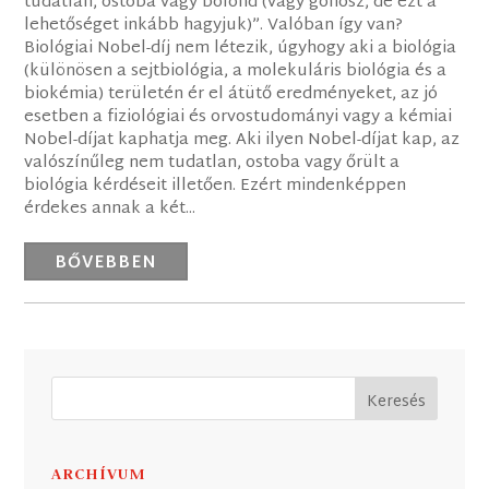
tudatlan, ostoba vagy bolond (vagy gonosz, de ezt a
lehetőséget inkább hagyjuk)”. Valóban így van?
Biológiai Nobel-díj nem létezik, úgyhogy aki a biológia
(különösen a sejtbiológia, a molekuláris biológia és a
biokémia) területén ér el átütő eredményeket, az jó
esetben a fiziológiai és orvostudományi vagy a kémiai
Nobel-díjat kaphatja meg. Aki ilyen Nobel-díjat kap, az
valószínűleg nem tudatlan, ostoba vagy őrült a
biológia kérdéseit illetően. Ezért mindenképpen
érdekes annak a két...
BŐVEBBEN
ARCHÍVUM