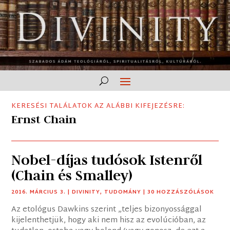
KERESÉSI TALÁLATOK AZ ALÁBBI KIFEJEZÉSRE:
Ernst Chain
Nobel-díjas tudósok Istenről
(Chain és Smalley)
2016. MÁRCIUS 3.
|
DIVINITY
,
TUDOMÁNY
| 30 HOZZÁSZÓLÁSOK
Az etológus Dawkins szerint „teljes bizonyossággal
kijelenthetjük, hogy aki nem hisz az evolúcióban, az