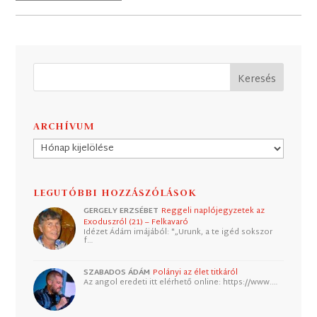
ARCHÍVUM
Archívum
LEGUTÓBBI HOZZÁSZÓLÁSOK
GERGELY ERZSÉBET
Reggeli naplójegyzetek az
Exoduszról (21) – Felkavaró
Idézet Ádám imájából: "„Urunk, a te igéd sokszor
f…
SZABADOS ÁDÁM
Polányi az élet titkáról
Az angol eredeti itt elérhető online: https://www.…