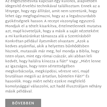
Az engesztelésvita kapcsán egy különös, alapvetően
idegesítő érvelési technikával találkoztam. Ennek az a
lényege, hogy egy állítást, amit nem szeretünk, hogy
lehet úgy megfogalmazni, hogy az a legabszurdabb
gyökérségnek hasson. A recept viszonylag egyszerű.
Mondjuk el a tételt kisarkítva, értelmetlennek mutatva
azt, majd követeljük, hogy a másik a saját nézeteként
a mi karikatúránkat támassza alá a Szentírásból!
Konkrétan például ilyesmiket olvastam: „Azok a
kedves atyámfiai, akik a helyettes bűnhődésben
hisznek, mutassák már meg, hol mondja a Biblia, hogy
Isten olyan, mint egy római császár, aki abban leli
kedvét, hogy halálra kínozza a fiát!” Vagy: „Miért lenne
az igazságos, hogy Isten sértettségében
megkorbácsolja, megköpdösi, véresre veri, majd
brutálisan megöli az ártatlan, bűntelen Fiát?” És
hasonlók. Hogy miért nehéz ezekre megfelelő
komolysággal válaszolni, azt hadd illusztráljam néhány
másik példával.
BŐVEBBEN