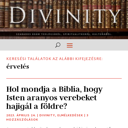
KERESÉSI TALÁLATOK AZ ALÁBBI KIFEJEZÉSRE:
érvelés
Hol mondja a Biblia, hogy
Isten aranyos verebeket
hajigál a földre?
2023. ÁPRILIS 24.
|
DIVINITY
,
ELMÉLKEDÉSEK
| 3
HOZZÁSZÓLÁSOK