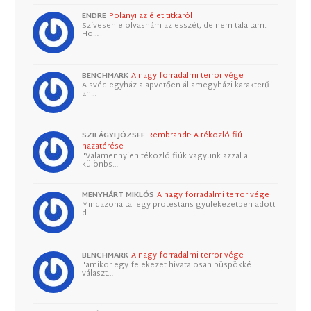
ENDRE
Polányi az élet titkáról
Szívesen elolvasnám az esszét, de nem találtam.
Ho…
BENCHMARK
A nagy forradalmi terror vége
A svéd egyház alapvetően államegyházi karakterű
an…
SZILÁGYI JÓZSEF
Rembrandt: A tékozló fiú
hazatérése
"Valamennyien tékozló fiúk vagyunk azzal a
különbs…
MENYHÁRT MIKLÓS
A nagy forradalmi terror vége
Mindazonáltal egy protestáns gyülekezetben adott
d…
BENCHMARK
A nagy forradalmi terror vége
"amikor egy felekezet hivatalosan püspökké
választ…