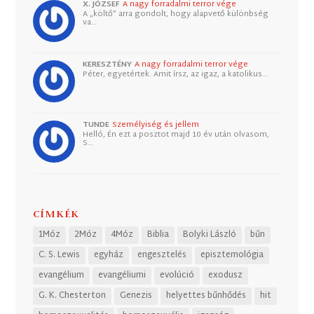
X. JÓZSEF
A nagy forradalmi terror vége
A „költő” arra gondolt, hogy alapvető különbség
va…
KERESZTÉNY
A nagy forradalmi terror vége
Péter, egyetértek. Amit írsz, az igaz, a katolikus…
TUNDE
Személyiség és jellem
Helló, Én ezt a posztot majd 10 év után olvasom,
S…
CÍMKÉK
1Móz
2Móz
4Móz
Biblia
Bolyki László
bűn
C. S. Lewis
egyház
engesztelés
episztemológia
evangélium
evangéliumi
evolúció
exodusz
G. K. Chesterton
Genezis
helyettes bűnhődés
hit