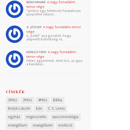
BENCHMARK
A nagy forradalmi
terror vége
"amikor egy felekezet hivatalosan
püspökké választ…
X. JÓZSEF
A nagy forradalmi terror
vége
A „költő” arra gondolt, hogy
alapvető különbség va…
KERESZTÉNY
A nagy forradalmi
terror vége
Péter, egyetértek. Amit írsz, az igaz,
a katolikus…
CÍMKÉK
1Móz
2Móz
4Móz
Biblia
Bolyki László
bűn
C. S. Lewis
egyház
engesztelés
episztemológia
evangélium
evangéliumi
evolúció