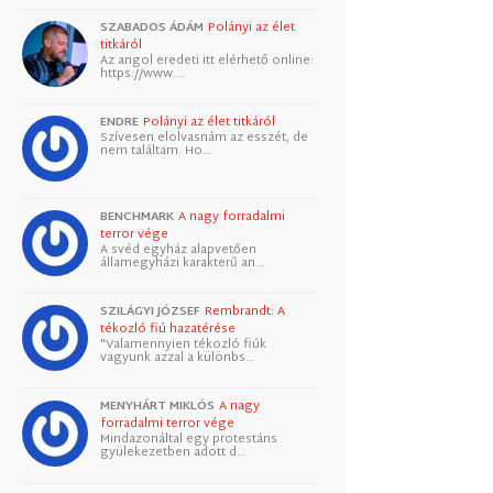
SZABADOS ÁDÁM
Polányi az élet
titkáról
Az angol eredeti itt elérhető online:
https://www.…
ENDRE
Polányi az élet titkáról
Szívesen elolvasnám az esszét, de
nem találtam. Ho…
BENCHMARK
A nagy forradalmi
terror vége
A svéd egyház alapvetően
államegyházi karakterű an…
SZILÁGYI JÓZSEF
Rembrandt: A
tékozló fiú hazatérése
"Valamennyien tékozló fiúk
vagyunk azzal a különbs…
MENYHÁRT MIKLÓS
A nagy
forradalmi terror vége
Mindazonáltal egy protestáns
gyülekezetben adott d…