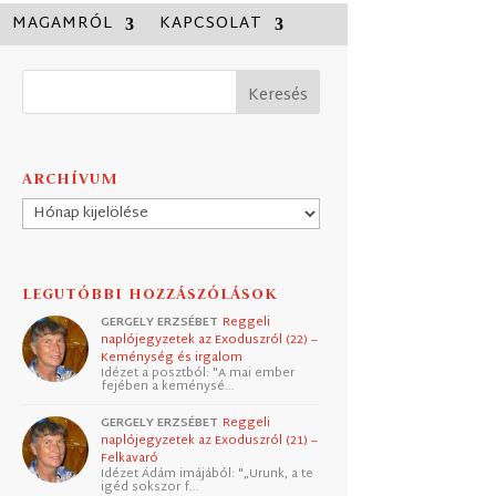
MAGAMRÓL
KAPCSOLAT
ARCHÍVUM
Archívum
LEGUTÓBBI HOZZÁSZÓLÁSOK
GERGELY ERZSÉBET
Reggeli
naplójegyzetek az Exoduszról (22) –
Keménység és irgalom
Idézet a posztból: "A mai ember
fejében a keménysé…
GERGELY ERZSÉBET
Reggeli
naplójegyzetek az Exoduszról (21) –
Felkavaró
Idézet Ádám imájából: "„Urunk, a te
igéd sokszor f…