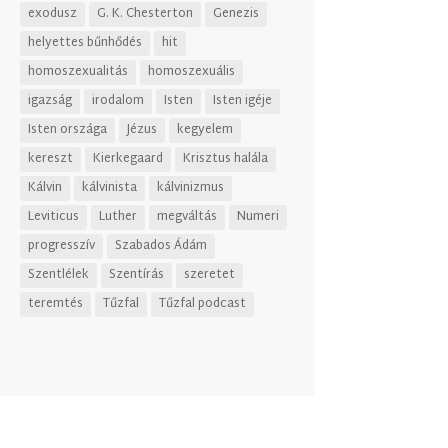
exodusz
G. K. Chesterton
Genezis
helyettes bűnhődés
hit
homoszexualitás
homoszexuális
igazság
irodalom
Isten
Isten igéje
Isten országa
Jézus
kegyelem
kereszt
Kierkegaard
Krisztus halála
Kálvin
kálvinista
kálvinizmus
Leviticus
Luther
megváltás
Numeri
progresszív
Szabados Ádám
Szentlélek
Szentírás
szeretet
teremtés
Tűzfal
Tűzfal podcast