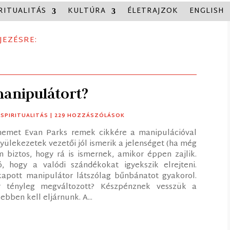
RITUALITÁS
KULTÚRA
ÉLETRAJZOK
ENGLISH
JEZÉSRE:
manipulátort?
,
SPIRITUALITÁS
| 229 HOZZÁSZÓLÁSOK
lmemet Evan Parks remek cikkére a manipulációval
yülekezetek vezetői jól ismerik a jelenséget (ha még
 biztos, hogy rá is ismernek, amikor éppen zajlik.
, hogy a valódi szándékokat igyekszik elrejteni.
kapott manipulátor látszólag bűnbánatot gyakorol.
r tényleg megváltozott? Készpénznek vesszük a
bben kell eljárnunk. A...