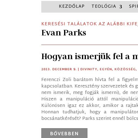
KEZDŐLAP
TEOLÓGIA
SPI
KERESÉSI TALÁLATOK AZ ALÁBBI KIFE
Evan Parks
Hogyan ismerjük fel a 
2013. DECEMBER 9.
|
DIVINITY
,
EGYÉN
,
KÖZÖSSÉG
Ferenczi Zoli barátom hívta fel a figye
kapcsolatban. Keresztény szervezetek és g
nem ismerik, meg fogják ismerni), de nem
Hiszen a manipuláció attól manipuláció
Különösen igaz ez akkor, amikor a rajta
Honnan tudhatjuk, hogy a manipuláto
bocsánatkérését? Parks szerint ennél bölcse
BŐVEBBEN