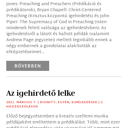
Jones: Preaching and Preachers (Prédikáció és
prédikátorok), Bryan Chapell: Christ-Centered
Preaching (Krisztus-központú igehirdetés) és John
Piper: The Supremacy of God in Preaching (Isten
mindenek felett valósága az igehirdetésben). Az
igehirdetésről a látott és hallott példák (valamint
Andrew Page jegyzetei) mellett leginkább ennek a
négy embernek a gondolatai alakították az
elképzeléseimet....
BŐVEBBEN
Az igehirdető lelke
2011. MÁRCIUS 7.
|
DIVINITY
,
EGYÉN
,
ELMÉLKEDÉSEK
| 2
HOZZÁSZÓLÁSOK
Előző bejegyzésemben a kreatív szellemi munka
példájaként említettem a prédikálást. Több, mint ezer