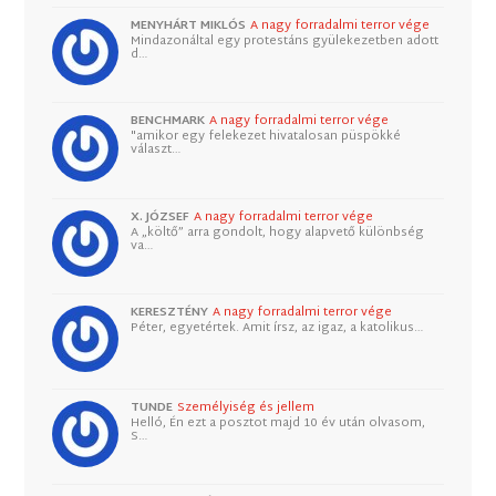
MENYHÁRT MIKLÓS
A nagy forradalmi terror vége
Mindazonáltal egy protestáns gyülekezetben adott
d…
BENCHMARK
A nagy forradalmi terror vége
"amikor egy felekezet hivatalosan püspökké
választ…
X. JÓZSEF
A nagy forradalmi terror vége
A „költő” arra gondolt, hogy alapvető különbség
va…
KERESZTÉNY
A nagy forradalmi terror vége
Péter, egyetértek. Amit írsz, az igaz, a katolikus…
TUNDE
Személyiség és jellem
Helló, Én ezt a posztot majd 10 év után olvasom,
S…