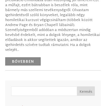
prédikáció elmondása után viszonylag jól ismerem ezt
a műfajt, ezért bátrabban is beszélek róla, mint
bármely más szellemi tevékenységről. Olvastam
igehirdetésről szóló könyveket, legalább négy
homiletikai kurzust végigcsináltam (többek között
Andrew Page és Bryan Chapell lábainál).
Személyiségemből adódóan a módszertan mindig
kevésbé érdekelt, mint a dolgok lényege, a homiletikai
előadások is akkor segítettek igazán, amikor az
igehirdetés szívére tudtak rámutatni. Ha a dolgok
velejét...
BŐVEBBEN