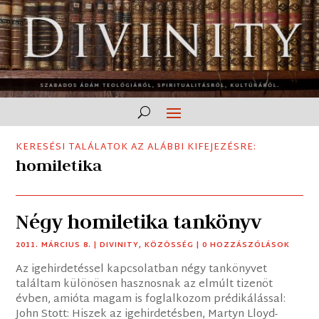
KERESÉSI TALÁLATOK AZ ALÁBBI KIFEJEZÉSRE:
homiletika
Négy homiletika tankönyv
2011. MÁRCIUS 8.
|
DIVINITY
,
KÖZÖSSÉG
| 0 HOZZÁSZÓLÁSOK
Az igehirdetéssel kapcsolatban négy tankönyvet
találtam különösen hasznosnak az elmúlt tizenöt
évben, amióta magam is foglalkozom prédikálással:
John Stott: Hiszek az igehirdetésben, Martyn Lloyd-