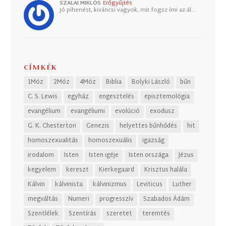
SZALAI MIKLÓS
Erőgyűjtés
Jó pihenést, kiváncsi vagyok, mit fogsz írni az ál…
CÍMKÉK
1Móz
2Móz
4Móz
Biblia
Bolyki László
bűn
C. S. Lewis
egyház
engesztelés
episztemológia
evangélium
evangéliumi
evolúció
exodusz
G. K. Chesterton
Genezis
helyettes bűnhődés
hit
homoszexualitás
homoszexuális
igazság
irodalom
Isten
Isten igéje
Isten országa
Jézus
kegyelem
kereszt
Kierkegaard
Krisztus halála
Kálvin
kálvinista
kálvinizmus
Leviticus
Luther
megváltás
Numeri
progresszív
Szabados Ádám
Szentlélek
Szentírás
szeretet
teremtés