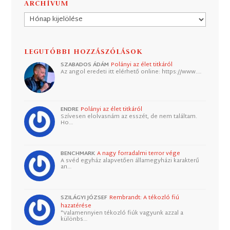
ARCHÍVUM
Archívum
LEGUTÓBBI HOZZÁSZÓLÁSOK
SZABADOS ÁDÁM
Polányi az élet titkáról
Az angol eredeti itt elérhető online: https://www.…
ENDRE
Polányi az élet titkáról
Szívesen elolvasnám az esszét, de nem találtam.
Ho…
BENCHMARK
A nagy forradalmi terror vége
A svéd egyház alapvetően államegyházi karakterű
an…
SZILÁGYI JÓZSEF
Rembrandt: A tékozló fiú
hazatérése
"Valamennyien tékozló fiúk vagyunk azzal a
különbs…