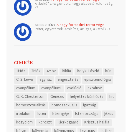
A „költő” arra gondolt, hogy alapvető különbség
va…
KERESZTÉNY
A nagy forradalmi terror vége
Péter, egyetértek. Amit írsz, az igaz, a katolikus…
CÍMKÉK
1Móz
2Móz
4Móz
Biblia
Bolyki László
bűn
C. S. Lewis
egyház
engesztelés
episztemológia
evangélium
evangéliumi
evolúció
exodusz
G. K. Chesterton
Genezis
helyettes bűnhődés
hit
homoszexualitás
homoszexuális
igazság
irodalom
Isten
Isten igéje
Isten országa
Jézus
kegyelem
kereszt
Kierkegaard
Krisztus halála
Kálvin
kálvinista
kálvinizmus
Leviticus
Luther