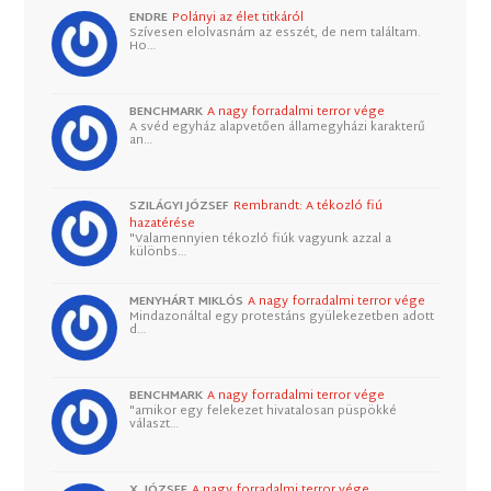
ENDRE
Polányi az élet titkáról
Szívesen elolvasnám az esszét, de nem találtam.
Ho…
BENCHMARK
A nagy forradalmi terror vége
A svéd egyház alapvetően államegyházi karakterű
an…
SZILÁGYI JÓZSEF
Rembrandt: A tékozló fiú
hazatérése
"Valamennyien tékozló fiúk vagyunk azzal a
különbs…
MENYHÁRT MIKLÓS
A nagy forradalmi terror vége
Mindazonáltal egy protestáns gyülekezetben adott
d…
BENCHMARK
A nagy forradalmi terror vége
"amikor egy felekezet hivatalosan püspökké
választ…
X. JÓZSEF
A nagy forradalmi terror vége