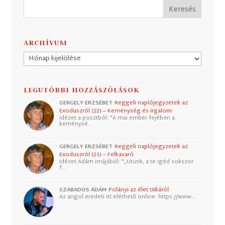
ARCHÍVUM
Archívum
LEGUTÓBBI HOZZÁSZÓLÁSOK
GERGELY ERZSÉBET
Reggeli naplójegyzetek az
Exoduszról (22) – Keménység és irgalom
Idézet a posztból: "A mai ember fejében a
keménysé…
GERGELY ERZSÉBET
Reggeli naplójegyzetek az
Exoduszról (21) – Felkavaró
Idézet Ádám imájából: "„Urunk, a te igéd sokszor
f…
SZABADOS ÁDÁM
Polányi az élet titkáról
Az angol eredeti itt elérhető online: https://www.…