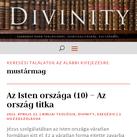
KERESÉSI TALÁLATOK AZ ALÁBBI KIFEJEZÉSRE:
mustármag
Az Isten országa (10) – Az
ország titka
2022. ÁPRILIS 22.
|
BIBLIAI TEOLÓGIA
,
DIVINITY
,
EXEGÉZIS
| 2
HOZZÁSZÓLÁSOK
Jézus szolgálatában az Isten országa váratlan
formában jött el. Ez a váratlan forma ejtette zavarba