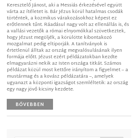
Keresztelő Jánost, aki a Messiás érkezésével együtt
várta az ítéletet is. Bár Jézus körül hatalmas csodák
történtek, a kozmikus várakozásokhoz képest ez
erőtlennek tűnt. Ráadásul nagy volt az ellenállás is, és
a vallási vezetők a római elnyomókkal szövetkeztek,
hogy Jézust megöljék, a körülötte kibontakozó
mozgalmat pedig eltiporják. A tanítványok is
értetlenül álltak az ország megvalósulásának ilyen
formája előtt. Jézust ezért példázatokban kezdte
elmagyarázni nekik az Isten országa titkát. Számos
példázat közül most kettőre irányítom a figyelmet – a
mustármag és a kovász példázatára –, amelyek
ugyanazt a központi igazságot szemléltetik: az ország
egy nagy jövő kicsiny kezdete.
BŐVEBBEN