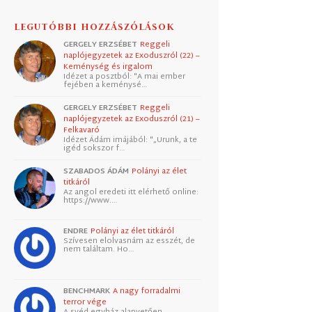
LEGUTÓBBI HOZZÁSZÓLÁSOK
GERGELY ERZSÉBET
Reggeli
naplójegyzetek az Exoduszról (22) –
Keménység és irgalom
Idézet a posztból: "A mai ember
fejében a keménysé…
GERGELY ERZSÉBET
Reggeli
naplójegyzetek az Exoduszról (21) –
Felkavaró
Idézet Ádám imájából: "„Urunk, a te
igéd sokszor f…
SZABADOS ÁDÁM
Polányi az élet
titkáról
Az angol eredeti itt elérhető online:
https://www.…
ENDRE
Polányi az élet titkáról
Szívesen elolvasnám az esszét, de
nem találtam. Ho…
BENCHMARK
A nagy forradalmi
terror vége
A svéd egyház alapvetően