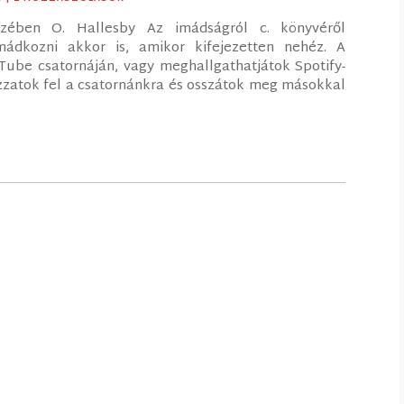
szében O. Hallesby Az imádságról c. könyvéről
ádkozni akkor is, amikor kifejezetten nehéz. A
ube csatornáján, vagy meghallgathatjátok Spotify-
kozzatok fel a csatornánkra és osszátok meg másokkal