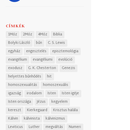
CÍMKÉK
1Móz
2Móz
4Móz
Biblia
Bolyki László
bűn
C. S. Lewis
egyház
engesztelés
episztemológia
evangélium
evangéliumi
evolúció
exodusz
G. K. Chesterton
Genezis
helyettes bűnhődés
hit
homoszexualitás
homoszexuális
igazság
irodalom
Isten
Isten igéje
Isten országa
Jézus
kegyelem
kereszt
Kierkegaard
Krisztus halála
Kálvin
kálvinista
kálvinizmus
Leviticus
Luther
megváltás
Numeri