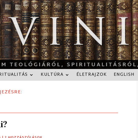
RITUALITÁS
KULTÚRA
ÉLETRAJZOK
ENGLISH
JEZÉSRE:
i?
S
| 2 HOZZÁSZÓLÁSOK