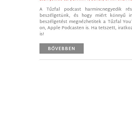
A Tűzfal podcast harmincnegyedik ré
beszélgetünk, és hogy miért könnyű im
beszélgetést megnézhetitek a Tűzfal YouT
on, Apple Podcasten is. Ha tetszett, irat
is!
BŐVEBBEN