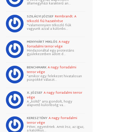
államegyházi karakterű an…
SZILÁGYI JÓZSEF
Rembrandt: A
tékozló fiú hazatérése
"Valamennyien tékozló fiúk
vagyunk azzal a különbs…
MENYHÁRT MIKLÓS
A nagy
forradalmi terror vége
Mindazonáltal egy protestáns
gyülekezetben adott d…
BENCHMARK
A nagy forradalmi
terror vége
"amikor egy felekezet hivatalosan
püspökké választ…
X. JÓZSEF
A nagy forradalmi terror
vége
A „költő” arra gondolt, hogy
alapvető különbség va…
KERESZTÉNY
A nagy forradalmi
terror vége
Péter, egyetértek. Amit írsz, az igaz,
a katolikus…