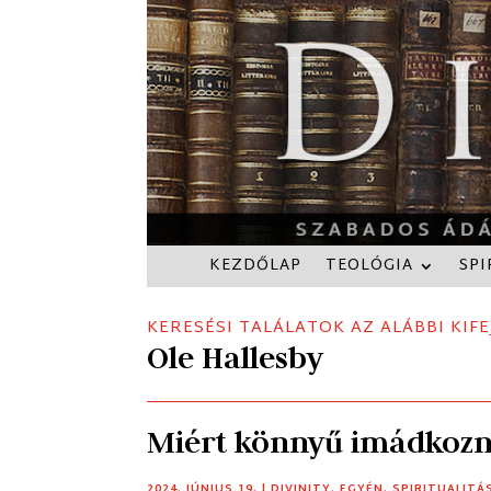
KEZDŐLAP
TEOLÓGIA
SPI
KERESÉSI TALÁLATOK AZ ALÁBBI KIFE
Ole Hallesby
Miért könnyű imádkozn
2024. JÚNIUS 19.
|
DIVINITY
,
EGYÉN
,
SPIRITUALITÁ