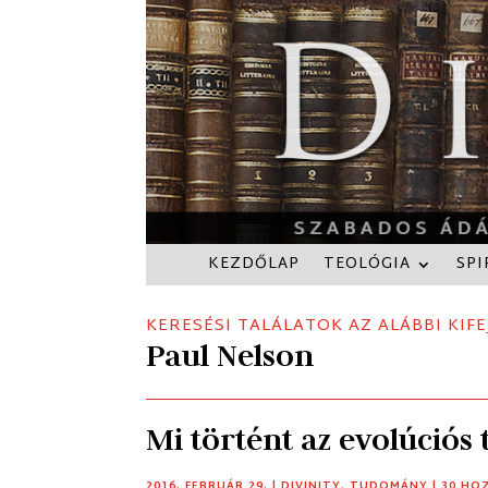
KEZDŐLAP
TEOLÓGIA
SPI
KERESÉSI TALÁLATOK AZ ALÁBBI KIFE
Paul Nelson
Mi történt az evolúciós 
2016. FEBRUÁR 29.
|
DIVINITY
,
TUDOMÁNY
| 30 H