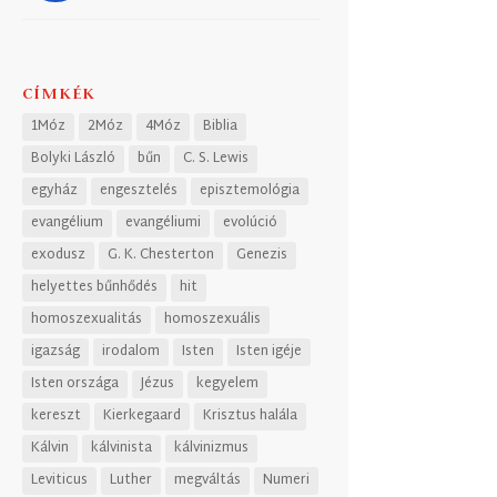
CÍMKÉK
1Móz
2Móz
4Móz
Biblia
Bolyki László
bűn
C. S. Lewis
egyház
engesztelés
episztemológia
evangélium
evangéliumi
evolúció
exodusz
G. K. Chesterton
Genezis
helyettes bűnhődés
hit
homoszexualitás
homoszexuális
igazság
irodalom
Isten
Isten igéje
Isten országa
Jézus
kegyelem
kereszt
Kierkegaard
Krisztus halála
Kálvin
kálvinista
kálvinizmus
Leviticus
Luther
megváltás
Numeri