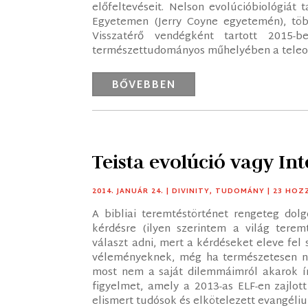
előfeltevéseit. Nelson evolúcióbiológiát 
Egyetemen (Jerry Coyne egyetemén), több
Visszatérő vendégként tartott 2015-
természettudományos műhelyében a teleológ
BŐVEBBEN
Teista evolúció vagy Int
2014. JANUÁR 24.
|
DIVINITY
,
TUDOMÁNY
| 23 HO
A bibliai teremtéstörténet rengeteg dolg
kérdésre (ilyen szerintem a világ ter
választ adni, mert a kérdéseket eleve fel
véleményeknek, még ha természetesen ne
most nem a saját dilemmáimról akarok ír
figyelmet, amely a 2013-as ELF-en zajlot
elismert tudósok és elkötelezett evangélium