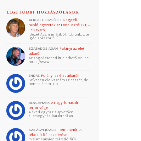
LEGUTÓBBI HOZZÁSZÓLÁSOK
GERGELY ERZSÉBET
Reggeli
naplójegyzetek az Exoduszról (21) –
Felkavaró
Idézet Ádám imájából: "„Urunk, a te
igéd sokszor f…
SZABADOS ÁDÁM
Polányi az élet
titkáról
Az angol eredeti itt elérhető online:
https://www.…
ENDRE
Polányi az élet titkáról
Szívesen elolvasnám az esszét, de
nem találtam. Ho…
BENCHMARK
A nagy forradalmi
terror vége
A svéd egyház alapvetően
államegyházi karakterű an…
SZILÁGYI JÓZSEF
Rembrandt: A
tékozló fiú hazatérése
"Valamennyien tékozló fiúk