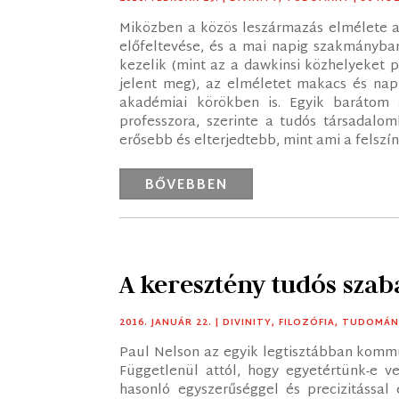
Miközben a közös leszármazás elmélete a
előfeltevése, és a mai napig szakmányban
kezelik (mint az a dawkinsi közhelyeket 
jelent meg), az elméletet makacs és nap
akadémiai körökben is. Egyik barátom a
professzora, szerinte a tudós társadalo
erősebb és elterjedtebb, mint ami a felszíne
BŐVEBBEN
A keresztény tudós sza
2016. JANUÁR 22.
|
DIVINITY
,
FILOZÓFIA
,
TUDOMÁN
Paul Nelson az egyik legtisztábban kommu
Függetlenül attól, hogy egyetértünk-e 
hasonló egyszerűséggel és precizitássa