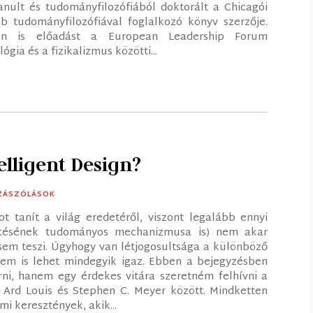
tanult és tudományfilozófiából doktorált a Chicagói
 tudományfilozófiával foglalkozó könyv szerzője.
ben is előadást a European Leadership Forum
ia és a fizikalizmus közötti...
elligent Design?
ZZÁSZÓLÁSOK
ot tanít a világ eredetéről, viszont legalább ennyi
emtésének tudományos mechanizmusa is) nem akar
 sem teszi. Úgyhogy van létjogosultsága a különböző
m is lehet mindegyik igaz. Ebben a bejegyzésben
ni, hanem egy érdekes vitára szeretném felhívni a
t Ard Louis és Stephen C. Meyer között. Mindketten
i keresztények, akik...