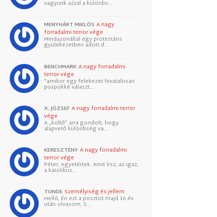
vagyunk azzal a különbs…
MENYHÁRT MIKLÓS
A nagy
forradalmi terror vége
Mindazonáltal egy protestáns
gyülekezetben adott d…
BENCHMARK
A nagy forradalmi
terror vége
"amikor egy felekezet hivatalosan
püspökké választ…
X. JÓZSEF
A nagy forradalmi terror
vége
A „költő” arra gondolt, hogy
alapvető különbség va…
KERESZTÉNY
A nagy forradalmi
terror vége
Péter, egyetértek. Amit írsz, az igaz,
a katolikus…
TUNDE
Személyiség és jellem
Helló, Én ezt a posztot majd 10 év
után olvasom, S…