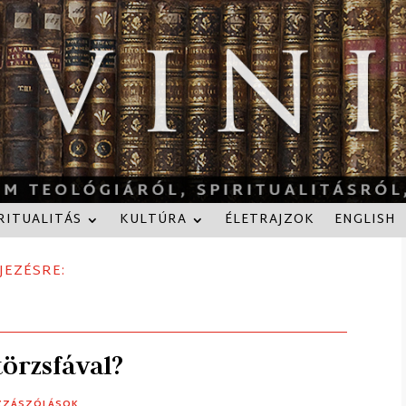
RITUALITÁS
KULTÚRA
ÉLETRAJZOK
ENGLISH
JEZÉSRE:
törzsfával?
OZZÁSZÓLÁSOK