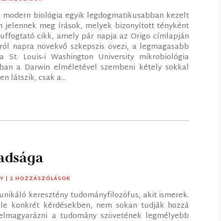
 modern biológia egyik legdogmatikusabban kezelt
 jelennek meg írások, melyek bizonyított tényként
puffogtató cikk, amely pár napja az Origo címlapján
ról napra növekvő szkepszis övezi, a legmagasabb
 St. Louis-i Washington University mikrobiológia
mban a Darwin elméletével szembeni kétely sokkal
n látszik, csak a...
badsága
Y
| 2 HOZZÁSZÓLÁSOK
nikáló keresztény tudományfilozófus, akit ismerek.
vele konkrét kérdésekben, nem sokan tudják hozzá
l elmagyarázni a tudomány szövetének legmélyebb