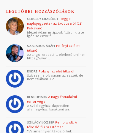
LEGUTÓBBI HOZZÁSZÓLÁSOK
GERGELY ERZSÉBET
Reggeli
naplójegyzetek az Exoduszról (21) –
Felkavaró
Idézet Ádám imájából: "„Urunk, a te
igéd sokszor f…
SZABADOS ÁDÁM
Polányi az élet
titkáról
Az angol eredeti itt elérhető online:
https://www.…
ENDRE
Polányi az élet titkáról
Szívesen elolvasnám az esszét, de
nem találtam. Ho…
BENCHMARK
A nagy forradalmi
terror vége
A svéd egyház alapvetően
államegyházi karakterű an…
SZILÁGYI JÓZSEF
Rembrandt: A
tékozló fiú hazatérése
"Valamennyien tékozló fiúk