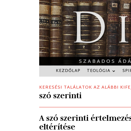
KEZDŐLAP
TEOLÓGIA
SPI
KERESÉSI TALÁLATOK AZ ALÁBBI KIFE
szó szerinti
A szó szerinti értelmezé
eltérítése