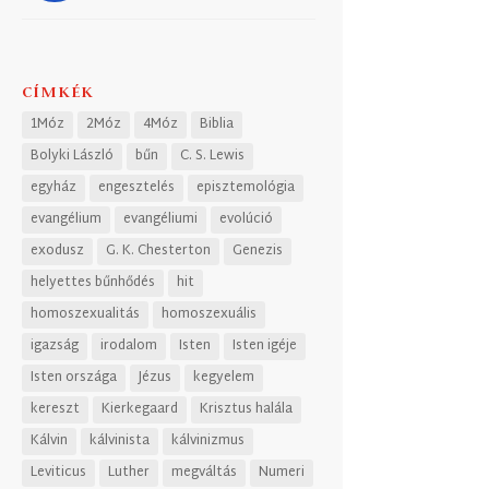
CÍMKÉK
1Móz
2Móz
4Móz
Biblia
Bolyki László
bűn
C. S. Lewis
egyház
engesztelés
episztemológia
evangélium
evangéliumi
evolúció
exodusz
G. K. Chesterton
Genezis
helyettes bűnhődés
hit
homoszexualitás
homoszexuális
igazság
irodalom
Isten
Isten igéje
Isten országa
Jézus
kegyelem
kereszt
Kierkegaard
Krisztus halála
Kálvin
kálvinista
kálvinizmus
Leviticus
Luther
megváltás
Numeri