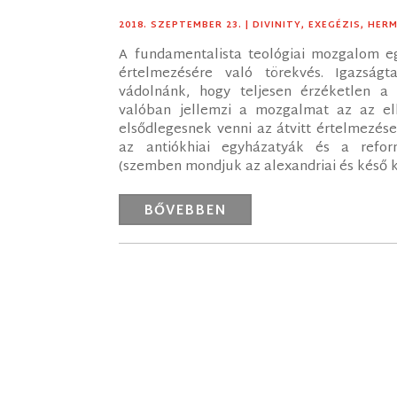
2018. SZEPTEMBER 23.
|
DIVINITY
,
EXEGÉZIS
,
HERM
A fundamentalista teológiai mozgalom egy
értelmezésére való törekvés. Igazság
vádolnánk, hogy teljesen érzéketlen a 
valóban jellemzi a mozgalmat az az elk
elsődlegesnek venni az átvitt értelmezé
az antiókhiai egyházatyák és a refo
(szemben mondjuk az alexandriai és késő kö
BŐVEBBEN