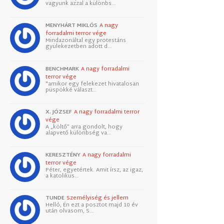
vagyunk azzal a különbs…
MENYHÁRT MIKLÓS
A nagy
forradalmi terror vége
Mindazonáltal egy protestáns
gyülekezetben adott d…
BENCHMARK
A nagy forradalmi
terror vége
"amikor egy felekezet hivatalosan
püspökké választ…
X. JÓZSEF
A nagy forradalmi terror
vége
A „költő” arra gondolt, hogy
alapvető különbség va…
KERESZTÉNY
A nagy forradalmi
terror vége
Péter, egyetértek. Amit írsz, az igaz,
a katolikus…
TUNDE
Személyiség és jellem
Helló, Én ezt a posztot majd 10 év
után olvasom, S…