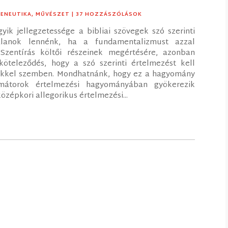
ENEUTIKA
,
MŰVÉSZET
| 37 HOZZÁSZÓLÁSOK
ik jellegzetessége a bibliai szövegek szó szerinti
talanok lennénk, ha a fundamentalizmust azzal
Szentírás költői részeinek megértésére, azonban
öteleződés, hogy a szó szerinti értelmezést kell
sekkel szemben. Mondhatnánk, hogy ez a hagyomány
rmátorok értelmezési hagyományában gyökerezik
zépkori allegorikus értelmezési...