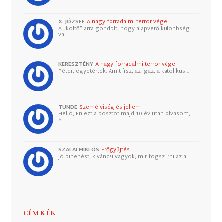
X. JÓZSEF
A nagy forradalmi terror vége
A „költő” arra gondolt, hogy alapvető különbség
va…
KERESZTÉNY
A nagy forradalmi terror vége
Péter, egyetértek. Amit írsz, az igaz, a katolikus…
TUNDE
Személyiség és jellem
Helló, Én ezt a posztot majd 10 év után olvasom,
S…
SZALAI MIKLÓS
Erőgyűjtés
Jó pihenést, kiváncsi vagyok, mit fogsz írni az ál…
CÍMKÉK