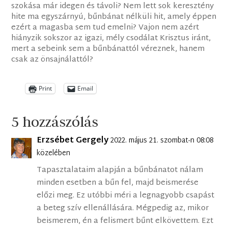
szokása már idegen és távoli? Nem lett sok keresztény
hite ma egyszárnyú, bűnbánat nélküli hit, amely éppen
ezért a magasba sem tud emelni? Vajon nem azért
hiányzik sokszor az igazi, mély csodálat Krisztus iránt,
mert a sebeink sem a bűnbánattól véreznek, hanem
csak az önsajnálattól?
Print
Email
5 hozzászólás
Erzsébet Gergely
2022. május 21. szombat-n 08:08
közelében
Tapasztalataim alapján a bűnbánatot nálam
minden esetben a bűn fel, majd beismerése
előzi meg. Ez utóbbi méri a legnagyobb csapást
a beteg szív ellenállására. Mégpedig az, mikor
beismerem, én a felismert bűnt elkövettem. Ezt