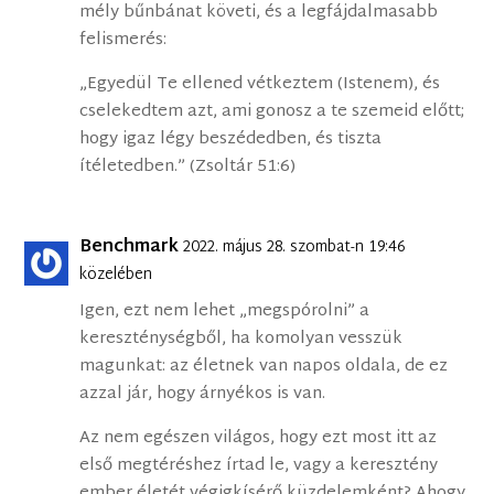
mély bűnbánat követi, és a legfájdalmasabb
felismerés:
„Egyedül Te ellened vétkeztem (Istenem), és
cselekedtem azt, ami gonosz a te szemeid előtt;
hogy igaz légy beszédedben, és tiszta
ítéletedben.” (Zsoltár 51:6)
Benchmark
2022. május 28. szombat-n 19:46
közelében
Igen, ezt nem lehet „megspórolni” a
kereszténységből, ha komolyan vesszük
magunkat: az életnek van napos oldala, de ez
azzal jár, hogy árnyékos is van.
Az nem egészen világos, hogy ezt most itt az
első megtéréshez írtad le, vagy a keresztény
ember életét végigkísérő küzdelemként? Ahogy