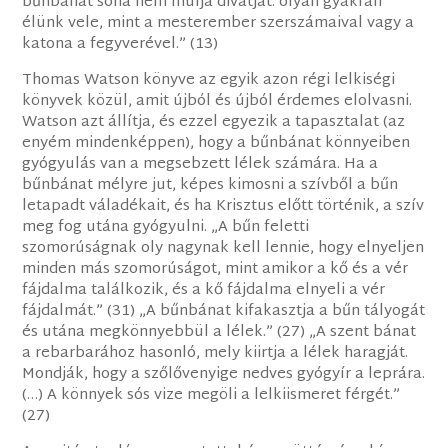
bűnbánat soha nem múlja divatját: olyan gyakran
élünk vele, mint a mesterember szerszámaival vagy a
katona a fegyverével.” (13)
Thomas Watson könyve az egyik azon régi lelkiségi
könyvek közül, amit újból és újból érdemes elolvasni.
Watson azt állítja, és ezzel egyezik a tapasztalat (az
enyém mindenképpen), hogy a bűnbánat könnyeiben
gyógyulás van a megsebzett lélek számára. Ha a
bűnbánat mélyre jut, képes kimosni a szívből a bűn
letapadt váladékait, és ha Krisztus előtt történik, a szív
meg fog utána gyógyulni. „A bűn feletti
szomorúságnak oly nagynak kell lennie, hogy elnyeljen
minden más szomorúságot, mint amikor a kő és a vér
fájdalma találkozik, és a kő fájdalma elnyeli a vér
fájdalmát.” (31) „A bűnbánat kifakasztja a bűn tályogát
és utána megkönnyebbül a lélek.” (27) „A szent bánat
a rebarbarához hasonló, mely kiirtja a lélek haragját.
Mondják, hogy a szőlővenyige nedves gyógyír a leprára.
(…) A könnyek sós vize megöli a lelkiismeret férgét.”
(27)