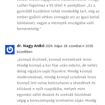
Luther fogalmaz a 95 tétel 4. pontjában: „Ez a
gyötrődő küzdelem tehát mindaddig tart, míg az
ember gyűlöli vétkes önmagát (ez az igazi belső
bűnbánat), vagyis a mennyek országába való
bemenetelig.”
dr. Nagy Anikó
2024. május 18. szombat-n 10:55
közelében
„Könnyű őrültnek, könnyű eretneknek lenni.
Mindig könnyű a kor feje után indulni, de nehéz
dolog vigyázni saját fejünkre. Mindig könnyű
modernistának, mindig könnyű sznobnak lenni.
Könnyű lett volna belezuhanni a tévedések és
túlzások e nyílt csapdáiba, melyek mint
egymást váltó divatok és szekták húzódnak
végig a kereszténység történelmi útján. Mindig