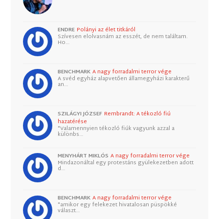
ENDRE
Polányi az élet titkáról
Szívesen elolvasnám az esszét, de nem találtam.
Ho…
BENCHMARK
A nagy forradalmi terror vége
A svéd egyház alapvetően államegyházi karakterű
an…
SZILÁGYI JÓZSEF
Rembrandt: A tékozló fiú
hazatérése
"Valamennyien tékozló fiúk vagyunk azzal a
különbs…
MENYHÁRT MIKLÓS
A nagy forradalmi terror vége
Mindazonáltal egy protestáns gyülekezetben adott
d…
BENCHMARK
A nagy forradalmi terror vége
"amikor egy felekezet hivatalosan püspökké
választ…