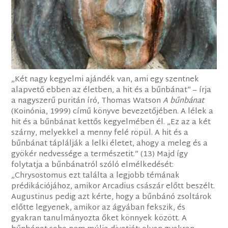
„Két nagy kegyelmi ajándék van, ami egy szentnek
alapvető ebben az életben, a hit és a bűnbánat” – írja
a nagyszerű puritán író, Thomas Watson
A bűnbánat
(Koinónia, 1999) című könyve bevezetőjében. A lélek a
hit és a bűnbánat kettős kegyelmében él. „Ez az a két
szárny, melyekkel a menny felé röpül. A hit és a
bűnbánat táplálják a lelki életet, ahogy a meleg és a
gyökér nedvessége a természetit.” (13) Majd így
folytatja a bűnbánatról szóló elmélkedését:
„Chrysostomus ezt találta a legjobb témának
prédikációjához, amikor Arcadius császár előtt beszélt.
Augustinus pedig azt kérte, hogy a bűnbánó zsoltárok
előtte legyenek, amikor az ágyában fekszik, és
gyakran tanulmányozta őket könnyek között. A