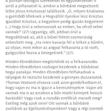
A puritán teológus szeretettel és együttérzéssel ír
arról a pillanatról is, amikor a bűnbánó megsebzett
lelke Jézus Krisztussal találkozik. „Ó, milyen kívánatos
a gyötrődő léleknek a Megváltó! Ilyenkor lesz Krisztus
igazából Krisztus, a kegyelem pedig igazán kegyelem!
(…) Hogy örül a seborvosnak az ember, ha vérző sebei
vannak!” (27) Ugyanígy, sőt, jobban örül a
Megváltónak az, akit a bűnei feletti szomorúság
sebesített meg. „Ha Isten kavarja fel a lelket a bűnért,
az olyan, mint mikor az angyal felkavarta a tó vizét,
gyógyulást hozva a betegeknek.” (27)
Minden ébredésben megtörténik ez a felkavarodás.
Minden ébredésben csobogni kezdenek a bűnbánat
hegyi patakjai. Minden ébredésben felfakadnak a
tályogok és tisztulni kezdenek a gennyes duzzanatok.
Thomas Watsont olvasva csak azon gondolkodtam el,
hogy vajon ez ma is igaz-e a keresztényekre. Vajon ott
vannak ma is az arcokon a bűn miatti könnyek hosszú
barázdái? Vagy csak a rozsdás emlékük maradt meg?
Esetleg még azok sem? Ott vannak a bűnbánó
zsoltárok az éjjeliszekrényeinken? Vagy a régi szentek