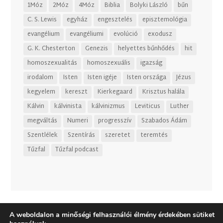
1Móz
2Móz
4Móz
Biblia
Bolyki László
bűn
C. S. Lewis
egyház
engesztelés
episztemológia
evangélium
evangéliumi
evolúció
exodusz
G. K. Chesterton
Genezis
helyettes bűnhődés
hit
homoszexualitás
homoszexuális
igazság
irodalom
Isten
Isten igéje
Isten országa
Jézus
kegyelem
kereszt
Kierkegaard
Krisztus halála
Kálvin
kálvinista
kálvinizmus
Leviticus
Luther
megváltás
Numeri
progresszív
Szabados Ádám
Szentlélek
Szentírás
szeretet
teremtés
Tűzfal
Tűzfal podcast
A weboldalon a minőségi felhasználói élmény érdekében sütiket