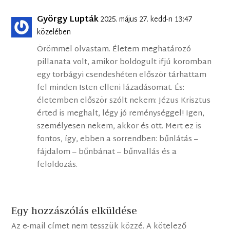
György Lupták
2025. május 27. kedd-n 13:47
közelében
Örömmel olvastam. Életem meghatározó
pillanata volt, amikor boldogult ifjú koromban
egy torbágyi csendeshéten először tárhattam
fel minden Isten elleni lázadásomat. És:
életemben először szólt nekem: Jézus Krisztus
érted is meghalt, légy jó reménységgel! Igen,
személyesen nekem, akkor és ott. Mert ez is
fontos, így, ebben a sorrendben: bűnlátás –
fájdalom – bűnbánat – bűnvallás és a
feloldozás.
Egy hozzászólás elküldése
Az e-mail címet nem tesszük közzé.
A kötelező