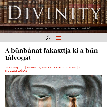
A bűnbánat fakasztja ki a bűn
tályogát
2022 MÁJ. 20.
|
DIVINITY
,
EGYÉN
,
SPIRITUALITÁS
|
5
HOZZÁSZÓLÁS