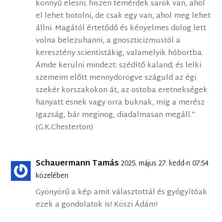
könnyű elesni; hiszen temérdek sarok van, ahol
el lehet botolni, de csak egy van, ahol meg lehet
állni. Magától értetődő és kényelmes dolog lett
volna belezuhanni, a gnoszticizmustól a
keresztény scientistákig, valamelyik hóbortba.
Ámde kerülni mindezt: szédítő kaland; és lelki
szemeim előtt mennydörögve száguld az égi
szekér korszakokon át, az ostoba eretnekségek
hanyatt esnek vagy orra buknak, míg a merész
Igazság, bár meginog, diadalmasan megáll.”
(G.K.Chesterton)
Schauermann Tamás
2025. május 27. kedd-n 07:54
közelében
Gyönyörű a kép amit választottál és gyógyítóak
ezek a gondolatok is! Köszi Ádám!