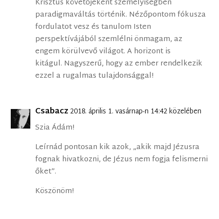
Krisztus követőjeként személyiségben
paradigmaváltás történik. Nézőpontom fókusza
fordulatot vesz és tanulom Isten
perspektívájából szemlélni önmagam, az
engem körülvevő világot. A horizont is
kitágul. Nagyszerű, hogy az ember rendelkezik
ezzel a rugalmas tulajdonsággal!
Csabacz
2018. április 1. vasárnap-n 14:42 közelében
Szia Ádám!
Leírnád pontosan kik azok, „akik majd Jézusra
fognak hivatkozni, de Jézus nem fogja felismerni
őket”.
Köszönöm!