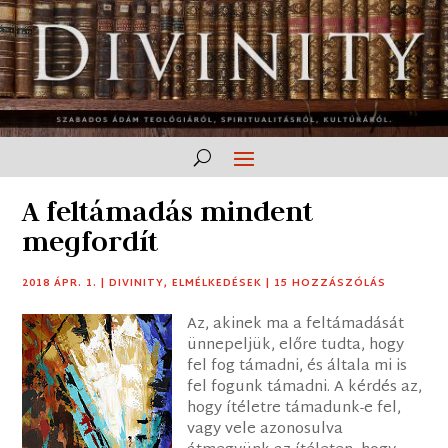
A feltámadás mindent
megfordít
2018 ÁPR. 1.
|
DIVINITY
,
ELMÉLKEDÉSEK
|
15 HOZZÁSZÓLÁS
Az, akinek ma a feltámadását
ünnepeljük, előre tudta, hogy
fel fog támadni, és általa mi is
fel fogunk támadni. A kérdés az,
hogy ítéletre támadunk-e fel,
vagy vele azonosulva