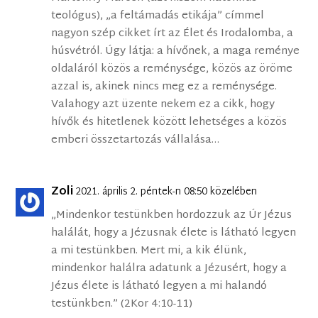
teológus), „a feltámadás etikája” címmel
nagyon szép cikket írt az Élet és Irodalomba, a
húsvétról. Úgy látja: a hívőnek, a maga reménye
oldaláról közös a reménysége, közös az öröme
azzal is, akinek nincs meg ez a reménysége.
Valahogy azt üzente nekem ez a cikk, hogy
hívők és hitetlenek között lehetséges a közös
emberi összetartozás vállalása…
Zoli
2021. április 2. péntek-n 08:50 közelében
„Mindenkor testünkben hordozzuk az Úr Jézus
halálát, hogy a Jézusnak élete is látható legyen
a mi testünkben. Mert mi, a kik élünk,
mindenkor halálra adatunk a Jézusért, hogy a
Jézus élete is látható legyen a mi halandó
testünkben.” (2Kor 4:10-11)