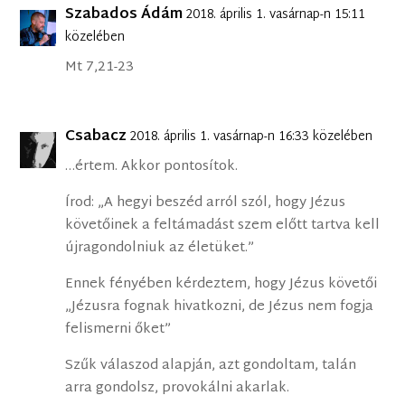
Szabados Ádám
2018. április 1. vasárnap-n 15:11
közelében
Mt 7,21-23
Csabacz
2018. április 1. vasárnap-n 16:33 közelében
…értem. Akkor pontosítok.
Írod: „A hegyi beszéd arról szól, hogy Jézus
követőinek a feltámadást szem előtt tartva kell
újragondolniuk az életüket.”
Ennek fényében kérdeztem, hogy Jézus követői
„Jézusra fognak hivatkozni, de Jézus nem fogja
felismerni őket”
Szűk válaszod alapján, azt gondoltam, talán
arra gondolsz, provokálni akarlak.