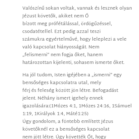
Valószínű sokan voltak, vannak és lesznek olyan
Jézust követők, akiket nem Ő
bízott meg prófétálással, ördögűzéssel,
csodatétellel. Ezt pedig azzal teszi
számukra egyértelművé, hogy leleplezi a vele
való kapcsolat hiányosságát. Nem
„felismerni” nem fogja őket, hanem
határozottan kijelenti, sohasem ismerte őket.
Ha jól tudom, Isten igéjében a „ismerni” egy
bensőséges kapcsolatra utal, mely
férj és feleség között jön létre. Befogadást
jelent. Néhány ismert igehely ennek
igazolására:(1Mózes 4:1, 1Mózes 24:16, 1Sámuel
1:19, 1Királyok 1:4, Máté1:25)
Úgy gondolom, a föntebb említett Jézus
követőknél ez a bensőséges kapcsolat
nem jött létre. Úgy követték Őt, hogy