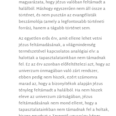
magyarázata, hogy Jézus valóban feltámadt a
halálból. Máshogy egyszerűen nem áll össze a
történet, és nem pusztán az evangélisták
beszámolója (amely a legfontosabb történeti
forrás), hanem a tágabb történet sem.
Az egyetlen erős érv, amit ellene lehet vetni
Jézus feltámadásának, a világmindenség
természetével kapcsolatos analógiai elv: a
halottak a tapasztalatainkban nem támadnak
fel. Ez az érv azonban előfeltételezi azt, hogy az
univerzum önmagában való zárt rendszer,
ebben pedig nem hiszek, ezért számomra
marad az, hogy a bizonyítékok alapján Jézus
tényleg feltámadt a halálból. Ha nem hiszek
eleve az univerzum zártságában, Jézus
feltámadásának nem mond ellent, hogy a
tapasztalatainkban nem támadnak fel a holtak,