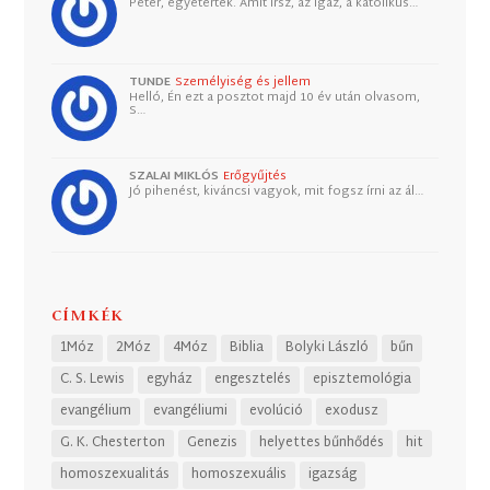
Péter, egyetértek. Amit írsz, az igaz, a katolikus…
TUNDE
Személyiség és jellem
Helló, Én ezt a posztot majd 10 év után olvasom,
S…
SZALAI MIKLÓS
Erőgyűjtés
Jó pihenést, kiváncsi vagyok, mit fogsz írni az ál…
CÍMKÉK
1Móz
2Móz
4Móz
Biblia
Bolyki László
bűn
C. S. Lewis
egyház
engesztelés
episztemológia
evangélium
evangéliumi
evolúció
exodusz
G. K. Chesterton
Genezis
helyettes bűnhődés
hit
homoszexualitás
homoszexuális
igazság