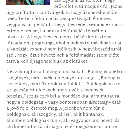
átmegyünk az ítéleten, hogy
örök életre támadjunk fel. Jézus
úgy tanította a tanítványokat, hogy üzenetébe előre
beépítette a feltámadás perspektíváját. Érdemes
végigolvasni például a hegyi beszédet: semminek nincs
értelme benne, ha nem a feltámadás fényében
olvassuk. A hegyi beszéd nem a békés keresztény
társadalom programja, ahol mindenki a másiknak adja
a kabátját és senki nem ítélkezik. A hegyi beszéd arról
szól, hogy Jézus követőinek a feltámadást szem előtt
tartva kell újragondolniuk az életüket.
Nézzük rögtön a boldogmondásokat. „Boldogok a lelki
szegények, mert övék a mennyek országa.” „Boldogok
a szelídek, mert ők öröklik a földet.” „Boldogok, akiket
az igazságért üldöznek, mert övék a mennyek
országa.” Jézus ezekkel a mondásokkal arra mutat rá,
hogy a boldogság – vagy pontosabban
áldottság
– csak
a jövő felől érthető meg. A jelenben nem tűnik
boldognak, aki szegény, aki sír, akit bántanak,
ellenben boldognak tűnik, aki vagyonos, aki nevet, és
aki képes utat törni magának és megszerezni, amire