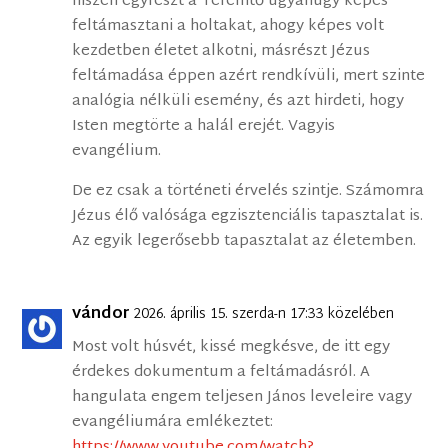
hiszen egyrészt a Teremtő ugyanúgy képes
feltámasztani a holtakat, ahogy képes volt
kezdetben életet alkotni, másrészt Jézus
feltámadása éppen azért rendkívüli, mert szinte
analógia nélküli esemény, és azt hirdeti, hogy
Isten megtörte a halál erejét. Vagyis
evangélium.
De ez csak a történeti érvelés szintje. Számomra
Jézus élő valósága egzisztenciális tapasztalat is.
Az egyik legerősebb tapasztalat az életemben.
vándor
2026. április 15. szerda-n 17:33 közelében
Most volt húsvét, kissé megkésve, de itt egy
érdekes dokumentum a feltámadásról. A
hangulata engem teljesen János leveleire vagy
evangéliumára emlékeztet:
https://www.youtube.com/watch?