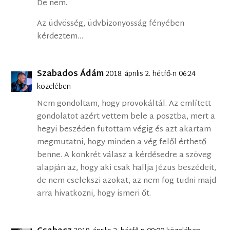
De nem.
Az üdvösség, üdvbizonyosság fényében
kérdeztem…
Szabados Ádám
2018. április 2. hétfő-n 06:24
közelében
Nem gondoltam, hogy provokáltál. Az említett
gondolatot azért vettem bele a posztba, mert a
hegyi beszéden futottam végig és azt akartam
megmutatni, hogy minden a vég felől érthető
benne. A konkrét válasz a kérdésedre a szöveg
alapján az, hogy aki csak hallja Jézus beszédeit,
de nem cselekszi azokat, az nem fog tudni majd
arra hivatkozni, hogy ismeri őt.