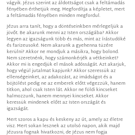
vágyik. Jézus szerint az áldottságot csak a feltámadás
fényében érthetjük meg. Megfordítja a képletet, mert
a feltámadás fényében minden megfordul.
Jézus arra tanít, hogy a döntéseinkben mérlegeljük a
jövőt. Be akarunk menni az Isten országába? Akkor
legyen az igazságunk több és más, mint az írástudóké
és farizeusoké. Nem akarunk a gyehenna tüzére
kerülni? Akkor ne mondjuk a másikra, hogy bolond.
Nem szeretnénk, hogy számonkérjék a vétkeinket?
Akkor mi is engedjük el mások adósságát. Azt akarjuk,
hogy végül jutalmat kapjunk? Akkor szeressük az
ellenségeinket, az adakozást, az imádságot és a
böjtölést pedig ne az emberek előtt végezzük, hanem
titkon, ahol csak Isten lát. Akkor ne földi kincseket
halmozzunk, hanem mennyei kincseket. Akkor
keressük mindenek előtt az Isten országát és
igazságát.
Mert szoros a kapu és keskeny az út, amely az életre
visz. Mert sokan lesznek az utolsó napon, akik majd
Jézusra fognak hivatkozni, de Jézus nem fogja