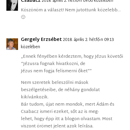
Csabacz
2018. április 2. hétfő-n 09:00 közelében
Köszönöm a választ! Nem jutottunk közelebb…
🙂
Gergely Erzsébet
2018. április 2. hétfő-n 09:13
közelében
„Ennek fényében kérdeztem, hogy Jézus követői
“Jézusra fognak hivatkozni, de
Jézus nem fogja felismerni őket””
Nem szeretek beleszólni mások
beszélgetéseibe, de néhány gondolat
kikívánkozik.
Bár tudom, újat nem mondok, mert Ádám és
Csabacz ismeri ezeket, sőt az is meg-
lehet, hogy épp itt a blogon olvastam. Most
viszont örömet jelent azok leírása.