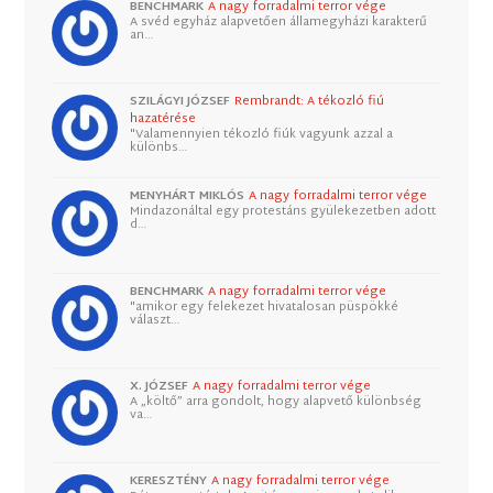
BENCHMARK
A nagy forradalmi terror vége
A svéd egyház alapvetően államegyházi karakterű
an…
SZILÁGYI JÓZSEF
Rembrandt: A tékozló fiú
hazatérése
"Valamennyien tékozló fiúk vagyunk azzal a
különbs…
MENYHÁRT MIKLÓS
A nagy forradalmi terror vége
Mindazonáltal egy protestáns gyülekezetben adott
d…
BENCHMARK
A nagy forradalmi terror vége
"amikor egy felekezet hivatalosan püspökké
választ…
X. JÓZSEF
A nagy forradalmi terror vége
A „költő” arra gondolt, hogy alapvető különbség
va…
KERESZTÉNY
A nagy forradalmi terror vége