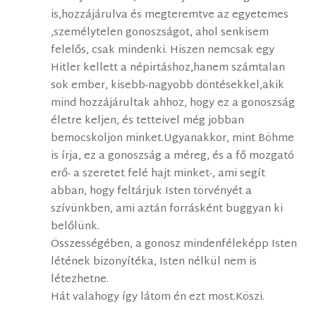
is,hozzájárulva és megteremtve az egyetemes
,személytelen gonoszságot, ahol senkisem
felelős, csak mindenki. Hiszen nemcsak egy
Hitler kellett a népirtáshoz,hanem számtalan
sok ember, kisebb-nagyobb döntésekkel,akik
mind hozzájárultak ahhoz, hogy ez a gonoszság
életre keljen, és tetteivel még jobban
bemocskoljon minket.Ugyanakkor, mint Böhme
is írja, ez a gonoszság a méreg, és a fő mozgató
erő- a szeretet felé hajt minket-, ami segít
abban, hogy feltárjuk Isten törvényét a
szívünkben, ami aztán forrásként buggyan ki
belőlünk.
Összességében, a gonosz mindenféleképp Isten
létének bizonyítéka, Isten nélkül nem is
létezhetne.
Hát valahogy így látom én ezt most.Köszi.