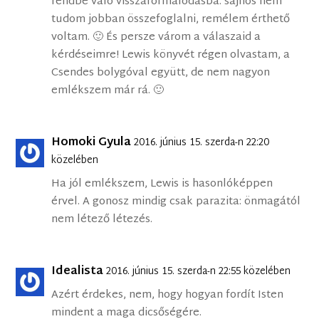
rendbe való visszaformálódásba. sajnos nem
tudom jobban összefoglalni, remélem érthető
voltam. 🙂 És persze várom a válaszaid a
kérdéseimre! Lewis könyvét régen olvastam, a
Csendes bolygóval együtt, de nem nagyon
emlékszem már rá. 🙂
Homoki Gyula
2016. június 15. szerda-n 22:20
közelében
Ha jól emlékszem, Lewis is hasonlóképpen
érvel. A gonosz mindig csak parazita: önmagától
nem létező létezés.
Idealista
2016. június 15. szerda-n 22:55 közelében
Azért érdekes, nem, hogy hogyan fordít Isten
mindent a maga dicsőségére.