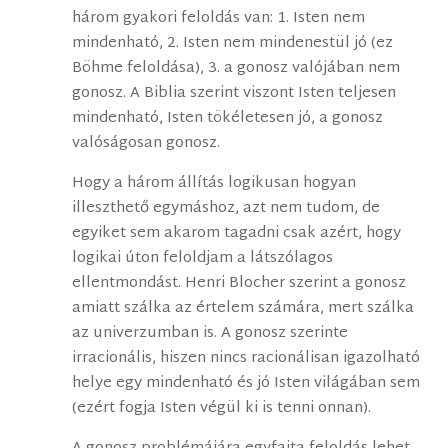
három gyakori feloldás van: 1. Isten nem
mindenható, 2. Isten nem mindenestül jó (ez
Böhme feloldása), 3. a gonosz valójában nem
gonosz. A Biblia szerint viszont Isten teljesen
mindenható, Isten tökéletesen jó, a gonosz
valóságosan gonosz.
Hogy a három állítás logikusan hogyan
illeszthető egymáshoz, azt nem tudom, de
egyiket sem akarom tagadni csak azért, hogy
logikai úton feloldjam a látszólagos
ellentmondást. Henri Blocher szerint a gonosz
amiatt szálka az értelem számára, mert szálka
az univerzumban is. A gonosz szerinte
irracionális, hiszen nincs racionálisan igazolható
helye egy mindenható és jó Isten világában sem
(ezért fogja Isten végül ki is tenni onnan).