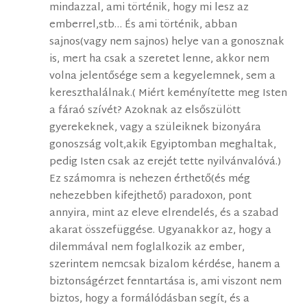
mindazzal, ami történik, hogy mi lesz az
emberrel,stb… És ami történik, abban
sajnos(vagy nem sajnos) helye van a gonosznak
is, mert ha csak a szeretet lenne, akkor nem
volna jelentősége sem a kegyelemnek, sem a
kereszthalálnak.( Miért keményítette meg Isten
a fáraó szívét? Azoknak az elsőszülött
gyerekeknek, vagy a szüleiknek bizonyára
gonoszság volt,akik Egyiptomban meghaltak,
pedig Isten csak az erejét tette nyilvánvalóvá.)
Ez számomra is nehezen érthető(és még
nehezebben kifejthető) paradoxon, pont
annyira, mint az eleve elrendelés, és a szabad
akarat összefüggése. Ugyanakkor az, hogy a
dilemmával nem foglalkozik az ember,
szerintem nemcsak bizalom kérdése, hanem a
biztonságérzet fenntartása is, ami viszont nem
biztos, hogy a formálódásban segít, és a