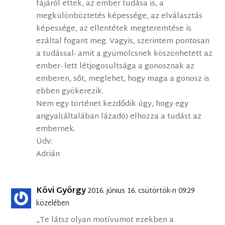
fájáról ettek, az ember tudása is, a
megkülönböztetés képessége, az elválasztás
képessége, az ellentétek megteremtése is
ezáltal fogant meg. Vagyis, szerintem pontosan
a tudással- amit a gyümölcsnek köszönhetett az
ember- lett létjogosultsága a gonosznak az
emberen, sőt, meglehet, hogy maga a gonosz is
ebben gyökerezik.
Nem egy történet kezdődik úgy, hogy egy
angyal(általában lázadó) elhozza a tudást az
embernek.
Üdv:
Adrián
Kövi György
2016. június 16. csütörtök-n 09:29
közelében
„Te látsz olyan motívumot ezekben a