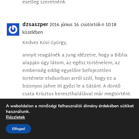
esetleg szeretnénk.
dzsaszper
2016. június 16. csütörtök-n 10:18
közelében
Kedves Kövi György,
annyit reagálnék a Jung idézetre, hogy a Biblia
alapján úgy látom, az egész történelem, az
emberiség eddig egyelőre befejezetlen
története elsősorban arról szól, hogy ez a
bizonyos Jahve itt győzi le a Sátánt. A döntő
csata Krisztus kereszthalálával már megtörtént.
De a háborúnak még máig nincs vége.
A weboldalon a minőségi felhasználói élmény érdekében sütiket
használunk.
Lehet hogy ideig-óráig úgy tűnik, a Sátán
Részletek
kicselezte Istent, pedig inkább fordítva történt.
Elfogad