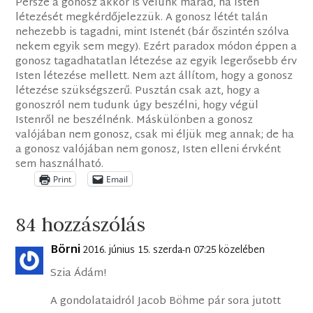
Persze a gonosz akkor is velünk marad, ha Isten
létezését megkérdőjelezzük. A gonosz létét talán
nehezebb is tagadni, mint Istenét (bár őszintén szólva
nekem egyik sem megy). Ezért paradox módon éppen a
gonosz tagadhatatlan létezése az egyik legerősebb érv
Isten létezése mellett. Nem azt állítom, hogy a gonosz
létezése szükségszerű. Pusztán csak azt, hogy a
gonoszról nem tudunk úgy beszélni, hogy végül
Istenről ne beszélnénk. Máskülönben a gonosz
valójában nem gonosz, csak mi éljük meg annak; de ha
a gonosz valójában nem gonosz, Isten elleni érvként
sem használható.
Print
Email
84 hozzászólás
Börni
2016. június 15. szerda-n 07:25 közelében
Szia Ádám!
A gondolataidról Jacob Böhme pár sora jutott