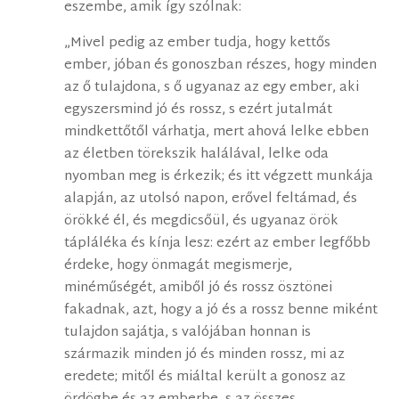
eszembe, amik így szólnak:
„Mivel pedig az ember tudja, hogy kettős
ember, jóban és gonoszban részes, hogy minden
az ő tulajdona, s ő ugyanaz az egy ember, aki
egyszersmind jó és rossz, s ezért jutalmát
mindkettőtől várhatja, mert ahová lelke ebben
az életben törekszik halálával, lelke oda
nyomban meg is érkezik; és itt végzett munkája
alapján, az utolsó napon, erővel feltámad, és
örökké él, és megdicsőül, és ugyanaz örök
tápláléka és kínja lesz: ezért az ember legfőbb
érdeke, hogy önmagát megismerje,
minéműségét, amiből jó és rossz ösztönei
fakadnak, azt, hogy a jó és a rossz benne miként
tulajdon sajátja, s valójában honnan is
származik minden jó és minden rossz, mi az
eredete; mitől és miáltal került a gonosz az