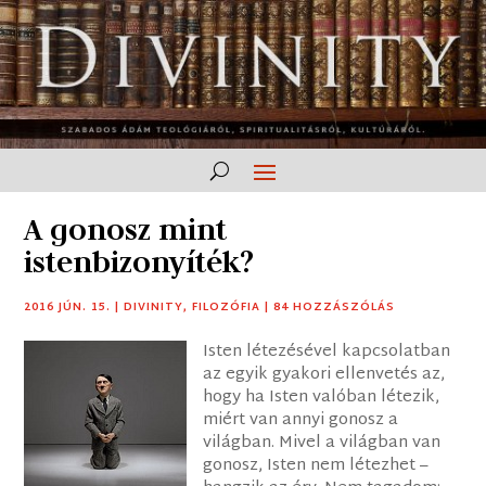
A gonosz mint
istenbizonyíték?
2016 JÚN. 15.
|
DIVINITY
,
FILOZÓFIA
|
84 HOZZÁSZÓLÁS
Isten létezésével kapcsolatban
az egyik gyakori ellenvetés az,
hogy ha Isten valóban létezik,
miért van annyi gonosz a
világban. Mivel a világban van
gonosz, Isten nem létezhet –