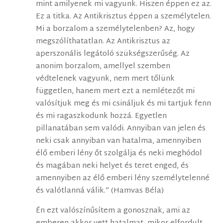
mint amilyenek mi vagyunk. Hiszen éppen ez az.
Ez a titka. Az Antikrisztus éppen a személytelen.
Mi a borzalom a személytelenben? Az, hogy
megszólíthatatlan. Az Antikrisztus az
aperszonális legátoló szükségszerűség. Az
anonim borzalom, amellyel szemben
védtelenek vagyunk, nem mert tőlünk
független, hanem mert ezt a nemlétezőt mi
valósítjuk meg és mi csináljuk és mi tartjuk fenn
és mi ragaszkodunk hozzá. Egyetlen
pillanatában sem valódi. Annyiban van jelen és
neki csak annyiban van hatalma, amennyiben
élő emberi lény őt szolgálja és neki meghódol
és magában neki helyet és teret enged, és
amennyiben az élő emberi lény személytelenné
és valótlanná válik.” (Hamvas Béla)
Én ezt valószínűsítem a gonosznak, ami az