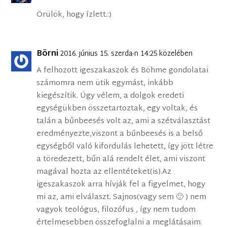
Örülök, hogy ízlett.:)
Börni
2016. június 15. szerda-n 14:25 közelében
A felhozott igeszakaszok és Böhme gondolatai
számomra nem ütik egymást, inkább
kiegészítik. Úgy vélem, a dolgok eredeti
egységükben összetartoztak, egy voltak, és
talán a bűnbeesés volt az, ami a szétválasztást
eredményezte,viszont a bűnbeesés is a belső
egységből való kifordulás lehetett, így jött létre
a töredezett, bűn alá rendelt élet, ami viszont
magával hozta az ellentéteket(is).Az
igeszakaszok arra hívják fel a figyelmet, hogy
mi az, ami elválaszt. Sajnos(vagy sem 🙂 ) nem
vagyok teológus, filozófus , így nem tudom
értelmesebben összefoglalni a meglátásaim.