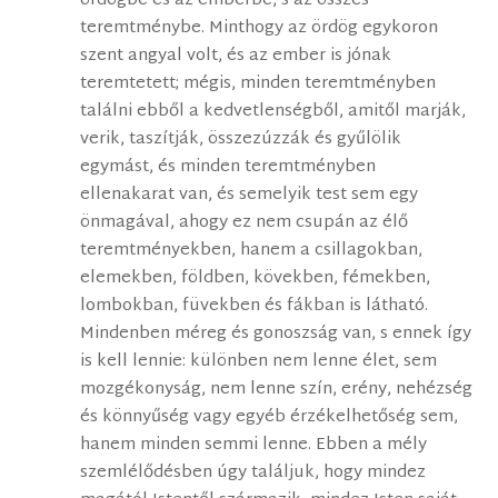
ördögbe és az emberbe, s az összes
teremtménybe. Minthogy az ördög egykoron
szent angyal volt, és az ember is jónak
teremtetett; mégis, minden teremtményben
találni ebből a kedvetlenségből, amitől marják,
verik, taszítják, összezúzzák és gyűlölik
egymást, és minden teremtményben
ellenakarat van, és semelyik test sem egy
önmagával, ahogy ez nem csupán az élő
teremtményekben, hanem a csillagokban,
elemekben, földben, kövekben, fémekben,
lombokban, füvekben és fákban is látható.
Mindenben méreg és gonoszság van, s ennek így
is kell lennie: különben nem lenne élet, sem
mozgékonyság, nem lenne szín, erény, nehézség
és könnyűség vagy egyéb érzékelhetőség sem,
hanem minden semmi lenne. Ebben a mély
szemlélődésben úgy találjuk, hogy mindez