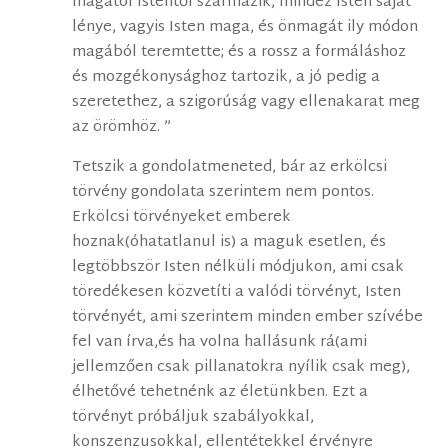
magától Istentől származik, mindez Isten saját
lénye, vagyis Isten maga, és önmagát ily módon
magából teremtette; és a rossz a formáláshoz
és mozgékonysághoz tartozik, a jó pedig a
szeretethez, a szigorúság vagy ellenakarat meg
az örömhöz. ”
Tetszik a gondolatmeneted, bár az erkölcsi
törvény gondolata szerintem nem pontos.
Erkölcsi törvényeket emberek
hoznak(óhatatlanul is) a maguk esetlen, és
legtöbbször Isten nélküli módjukon, ami csak
töredékesen közvetíti a valódi törvényt, Isten
törvényét, ami szerintem minden ember szívébe
fel van írva,és ha volna hallásunk rá(ami
jellemzően csak pillanatokra nyílik csak meg),
élhetővé tehetnénk az életünkben. Ezt a
törvényt próbáljuk szabályokkal,
konszenzusokkal, ellentétekkel érvényre