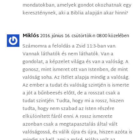
mondatokban, amelyek gondot okozhatnak egy
kereszténynek, aki a Biblia alapján akar hinni?
Miklós
2016. június 16. csütörtök-n 08:00 közelében
Számomra a feloldás a Zsid 11:3-ban van.
Vannak láthatók és nem láthatók. Van a
gondolat, a képzelet világa és van a valóság. A
gonosz, mint ismeret ott van Istenben, de mint
valóság soha. Az ítélet alapja mindig a valóság.
Az ember a tudat és valóság szintjén is ismerte
a jót a bűnbeesés előtt, de a rosszat csak a
tudat szintjén. Tudta, hogy mi a rossz, hiszen
tudta, hogy nem szabad az Isten részére
elkülönített fáról enni. A rossz ismerete
azonban csak a megtapasztalás által vált
valóságossá, és válik újra és újra, hiszen azóta is