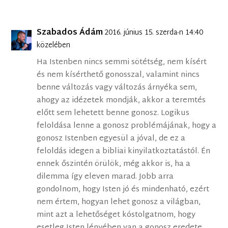
Szabados Ádám
2016. június 15. szerda-n 14:40
közelében
Ha Istenben nincs semmi sötétség, nem kísért
és nem kísérthető gonosszal, valamint nincs
benne változás vagy változás árnyéka sem,
ahogy az idézetek mondják, akkor a teremtés
előtt sem lehetett benne gonosz. Logikus
feloldása lenne a gonosz problémájának, hogy a
gonosz Istenben egyesül a jóval, de ez a
feloldás idegen a bibliai kinyilatkoztatástól. Én
ennek őszintén örülök, még akkor is, ha a
dilemma így eleven marad. Jobb arra
gondolnom, hogy Isten jó és mindenható, ezért
nem értem, hogyan lehet gonosz a világban,
mint azt a lehetőséget kóstolgatnom, hogy
esetleg Isten lényében van a gonosz eredete.