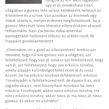
hangzik az érv. Nem tagadom:
egy jó és mindenható Isten
világában a gonosz léte súlyos kérdésként nehezül az
értelemre és a szívre. Van azonban az éremnek egy
másik oldala is, melyet érdemes megfontolnunk, ha a
gonosz létezését Isten létezése elleni érvként akarjuk
felhasználni. Ravi Zacharias indiai-amerikai
apologétától hallottam először az alábbi rövid, de
frappáns gondolatmenetet.
„Elmondom, mi a gond az ellenvetéssel. Amikor azt
mondod, hogy túl sok gonosz van a világban, azt
feltételezed, hogy van jó. Amikor azt feltételezed, hogy
van jó, azt feltételezed, hogy van erkölcsi törvény,
amely alapján különbséget lehet tenni jó és rossz
között. De ha erkölcsi törvényt feltételezel, erkölcsi
Törvényadót is feltételezned kell, de éppen ő az, akit
tagadni akarsz, nem bizonyítani. Azonban ha nincs
erkölcsi Törvényadó, akkor nincs erkölcsi törvény. Ha
nincs erkölcsi törvény, akkor nincs jó. Ha nincs jó, nincs
gonosz. És akkor mi a kérdés?”