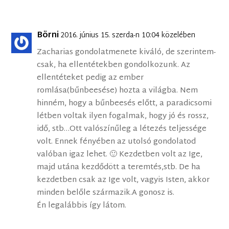
Börni
2016. június 15. szerda-n 10:04 közelében
Zacharias gondolatmenete kiváló, de szerintem-
csak, ha ellentétekben gondolkozunk. Az
ellentéteket pedig az ember
romlása(bűnbeesése) hozta a világba. Nem
hinném, hogy a bűnbeesés előtt, a paradicsomi
létben voltak ilyen fogalmak, hogy jó és rossz,
idő, stb…Ott valószínűleg a létezés teljessége
volt. Ennek fényében az utolsó gondolatod
valóban igaz lehet. 🙂 Kezdetben volt az Ige,
majd utána kezdődött a teremtés,stb. De ha
kezdetben csak az Ige volt, vagyis Isten, akkor
minden belőle származik.A gonosz is.
Én legalábbis így látom.