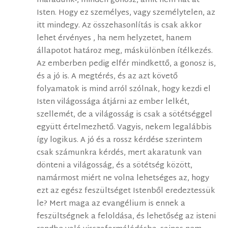
maradunk-, minden gonosz, amit nem hat át
Isten. Hogy ez személyes, vagy személytelen, az
itt mindegy. Az összehasonlítás is csak akkor
lehet érvényes , ha nem helyzetet, hanem
állapotot határoz meg, máskülönben ítélkezés.
Az emberben pedig elfér mindkettő, a gonosz is,
és a jó is. A megtérés, és az azt követő
folyamatok is mind arról szólnak, hogy kezdi el
Isten világossága átjárni az ember lelkét,
szellemét, de a világosság is csak a sötétséggel
együtt értelmezhető. Vagyis, nekem legalábbis
így logikus. A jó és a rossz kérdése szerintem
csak számunkra kérdés, mert akaratunk van
dönteni a világosság, és a sötétség között,
namármost miért ne volna lehetséges az, hogy
ezt az egész feszültséget Istenből eredeztessük
le? Mert maga az evangélium is ennek a
feszültségnek a feloldása, és lehetőség az isteni