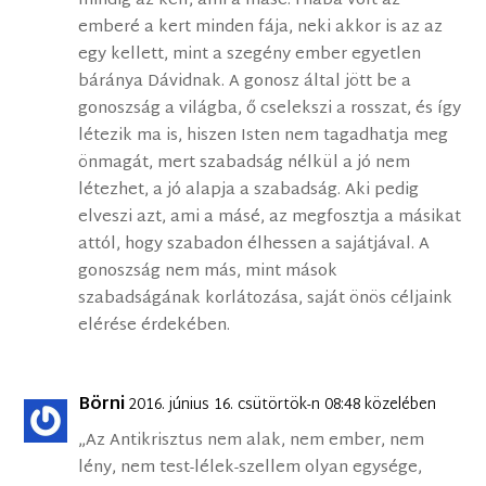
mindig az kell, ami a másé. Hiába volt az
emberé a kert minden fája, neki akkor is az az
egy kellett, mint a szegény ember egyetlen
báránya Dávidnak. A gonosz által jött be a
gonoszság a világba, ő cselekszi a rosszat, és így
létezik ma is, hiszen Isten nem tagadhatja meg
önmagát, mert szabadság nélkül a jó nem
létezhet, a jó alapja a szabadság. Aki pedig
elveszi azt, ami a másé, az megfosztja a másikat
attól, hogy szabadon élhessen a sajátjával. A
gonoszság nem más, mint mások
szabadságának korlátozása, saját önös céljaink
elérése érdekében.
Börni
2016. június 16. csütörtök-n 08:48 közelében
„Az Antikrisztus nem alak, nem ember, nem
lény, nem test-lélek-szellem olyan egysége,