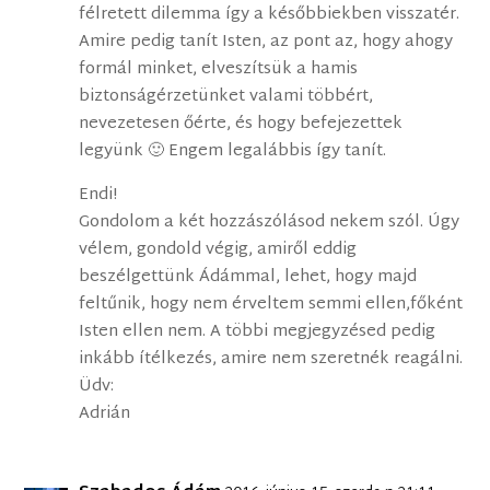
félretett dilemma így a későbbiekben visszatér.
Amire pedig tanít Isten, az pont az, hogy ahogy
formál minket, elveszítsük a hamis
biztonságérzetünket valami többért,
nevezetesen őérte, és hogy befejezettek
legyünk 🙂 Engem legalábbis így tanít.
Endi!
Gondolom a két hozzászólásod nekem szól. Úgy
vélem, gondold végig, amiről eddig
beszélgettünk Ádámmal, lehet, hogy majd
feltűnik, hogy nem érveltem semmi ellen,főként
Isten ellen nem. A többi megjegyzésed pedig
inkább ítélkezés, amire nem szeretnék reagálni.
Üdv:
Adrián