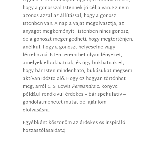
A gonosz problémájára egyfajta feloldás lehet,
hogy a gonosszal Istennek jó célja van. Ez nem
azonos azzal az állítással, hogy a gonosz
Istenben van. A nap a vajat megolvasztja, az
anyagot megkeményíti. Istenben nincs gonosz,
de a gonoszt megengedheti, hogy megtörténjen,
anélkül, hogy a gonoszt helyeselné vagy
létrehozná. Isten teremthet olyan lényeket,
amelyek elbukhatnak, és úgy bukhatnak el,
hogy bár Isten mindenható, bukásukat mégsem
aktívan idézte elő. Hogy ez hogyan történhet
meg, arról C. S. Lewis
Perelandra
c. könyve
például rendkívül érdekes – bár spekulatív –
gondolatmenetet mutat be, ajánlom
elolvasásra.
Egyébként köszönöm az érdekes és inspiráló
hozzászólásaidat.:)