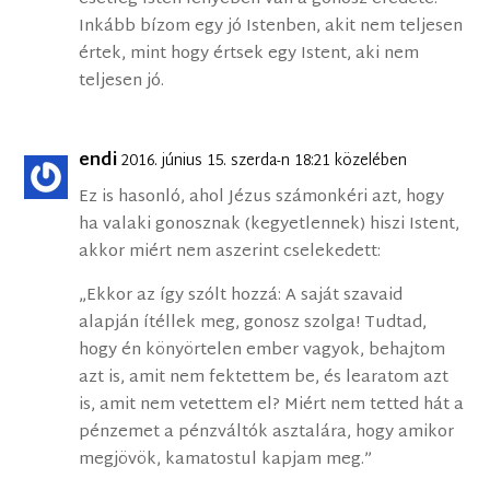
Inkább bízom egy jó Istenben, akit nem teljesen
értek, mint hogy értsek egy Istent, aki nem
teljesen jó.
endi
2016. június 15. szerda-n 18:21 közelében
Ez is hasonló, ahol Jézus számonkéri azt, hogy
ha valaki gonosznak (kegyetlennek) hiszi Istent,
akkor miért nem aszerint cselekedett:
„Ekkor az így szólt hozzá: A saját szavaid
alapján ítéllek meg, gonosz szolga! Tudtad,
hogy én könyörtelen ember vagyok, behajtom
azt is, amit nem fektettem be, és learatom azt
is, amit nem vetettem el? Miért nem tetted hát a
pénzemet a pénzváltók asztalára, hogy amikor
megjövök, kamatostul kapjam meg.”