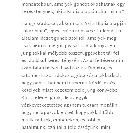
mondatokban, amelyek gondot okozhatnak egy
kereszténynek, aki a Biblia alapján akar hinni?”
Ha így kérdezed, akkor nem. Aki a Biblia alapján
„akar hinni”, egyszerűen nem vesz tudomást az
általam idézet gondolatokról, amelyek még
csak nem is a legmagvasabbak a könyvben.
Jung sokkal mélyebb összefüggéseket tár fel,
és ráadásul keresztényként. Az okfejtése során
számtalan helyen hivatkozik a Bibliára, és
értelmezi azt. Érdekes egybeesés a cikkeddel,
hogy pont a bennem felmerült kérdések és
kételyek miatt kezdtem bele Jung könyvébe.
Kb. a felénél járok, de az egyik
végkövetkeztetése az (nem tudtam megállni,
hogy ne lapozzak előre), hogy sokkal több
múlik rajtunk, embereken, és több a
hatalmunk, ezáltal a felelősségünk, mint