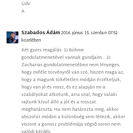
Üdv:
A.
Szabados Ádám
2016. június 15. szerda-n 07:52
közelében
Két gyors reagálás: 1) Böhme
gondolatmenetével vannak gondjaim… 2)
Zacharias gondolatmenetében nem lényeges,
hogy miféle törvényről van szó, hiszen maga az,
hogy a magunk tökéletlen módján érzékeljük,
hogy van jó és rossz, és ez alapján mi is
szabályokat alkotunk, arra utal, hogy valaki
rajtunk kívül álló a jót és a rosszat
meghatározta. Ha nem határozta meg, akkor
abszolút módon a különbség sem létezik, akkor
viszont a gonosz problémája végső soron nem
valódi kérdés.