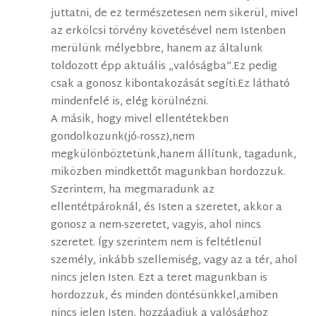
juttatni, de ez természetesen nem sikerül, mivel
az erkölcsi törvény követésével nem Istenben
merülünk mélyebbre, hanem az általunk
toldozott épp aktuális „valóságba”.Ez pedig
csak a gonosz kibontakozását segíti.Ez látható
mindenfelé is, elég körülnézni.
A másik, hogy mivel ellentétekben
gondolkozunk(jó-rossz),nem
megkülönböztetünk,hanem állítunk, tagadunk,
miközben mindkettőt magunkban hordozzuk.
Szerintem, ha megmaradunk az
ellentétpároknál, és Isten a szeretet, akkor a
gonosz a nem-szeretet, vagyis, ahol nincs
szeretet. Így szerintem nem is feltétlenül
személy, inkább szellemiség, vagy az a tér, ahol
nincs jelen Isten. Ezt a teret magunkban is
hordozzuk, és minden döntésünkkel,amiben
nincs jelen Isten, hozzáadjuk a valósághoz