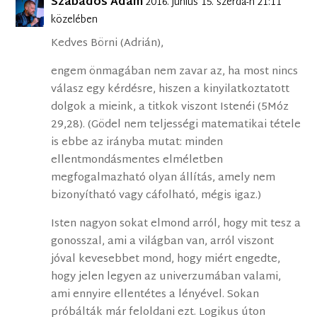
Szabados Ádám
2016. június 15. szerda-n 21:11
közelében
Kedves Börni (Adrián),
engem önmagában nem zavar az, ha most nincs
válasz egy kérdésre, hiszen a kinyilatkoztatott
dolgok a mieink, a titkok viszont Istenéi (5Móz
29,28). (Gödel nem teljességi matematikai tétele
is ebbe az irányba mutat: minden
ellentmondásmentes elméletben
megfogalmazható olyan állítás, amely nem
bizonyítható vagy cáfolható, mégis igaz.)
Isten nagyon sokat elmond arról, hogy mit tesz a
gonosszal, ami a világban van, arról viszont
jóval kevesebbet mond, hogy miért engedte,
hogy jelen legyen az univerzumában valami,
ami ennyire ellentétes a lényével. Sokan
próbálták már feloldani ezt. Logikus úton