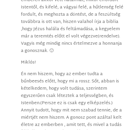
emberen akkor vett hatalmat, mikor elfordult
Istentől, és kifelé, a vágyai felé, a hűtlenség felé
fordult, és meghozta a döntést, de a feszültség
továbbra is ott van, hiszen valahol írja a biblia
,hogy Jézus halála és feltámadása, a kegyelem
már a teremtés előtt el volt végezve(rendelve).
Vagyis még mindig nincs értelmezve a honnanja
a gonosznak. 🙂
Miklós!
Én nem hiszem, hogy az ember tudta a
bűnbeesés előtt, hogy mi a rossz. Sőt, abban is
kételkedem, hogy volt tudása, szerintem
egyszerűen csak léteztek a teljességben, és
Istenben.(Persze ez is csak egy elképzelés.)
Annyit tudott, hogy mit nem szabad tennie, de a
miértjét nem hiszem. A gonosz pont azáltal kelt
életre az emberben , amit tett, és mivel a tudás