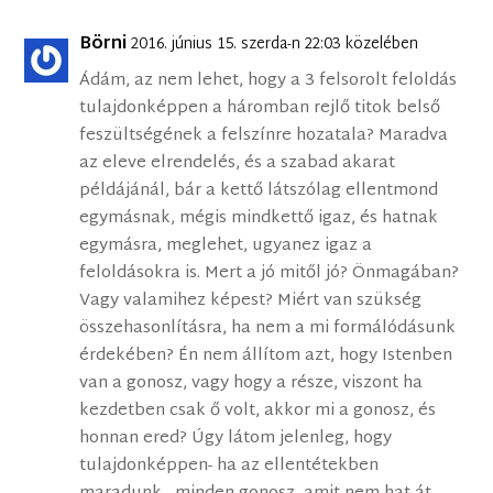
Börni
2016. június 15. szerda-n 22:03 közelében
Ádám, az nem lehet, hogy a 3 felsorolt feloldás
tulajdonképpen a háromban rejlő titok belső
feszültségének a felszínre hozatala? Maradva
az eleve elrendelés, és a szabad akarat
példájánál, bár a kettő látszólag ellentmond
egymásnak, mégis mindkettő igaz, és hatnak
egymásra, meglehet, ugyanez igaz a
feloldásokra is. Mert a jó mitől jó? Önmagában?
Vagy valamihez képest? Miért van szükség
összehasonlításra, ha nem a mi formálódásunk
érdekében? Én nem állítom azt, hogy Istenben
van a gonosz, vagy hogy a része, viszont ha
kezdetben csak ő volt, akkor mi a gonosz, és
honnan ered? Úgy látom jelenleg, hogy
tulajdonképpen- ha az ellentétekben