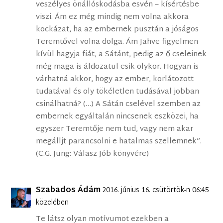
veszélyes önállóskodásba esvén – kísértésbe
viszi. Ám ez még mindig nem volna akkora
kockázat, ha az embernek pusztán a jóságos
Teremtővel volna dolga. Ám Jahve figyelmen
kívül hagyja fiát, a Sátánt, pedig az ő cseleinek
még maga is áldozatul esik olykor. Hogyan is
várhatná akkor, hogy az ember, korlátozott
tudatával és oly tökéletlen tudásával jobban
csinálhatná? (…) A Sátán cselével szemben az
embernek egyáltalán nincsenek eszközei, ha
egyszer Teremtője nem tud, vagy nem akar
megálljt parancsolni e hatalmas szellemnek”.
(C.G. Jung: Válasz Jób könyvére)
Szabados Ádám
2016. június 16. csütörtök-n 06:45
közelében
Te látsz olyan motívumot ezekben a