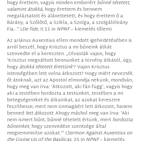
hogy érettem, vagyis minden emberért
bűnné tétetett,
valamint átokká
, hogy érettem és bennem
megaláztatott és alávettetett, és hogy érettem ő a
Bárány, a Szőlőtő, a Szikla, a Szolga, a szolgálóleány
Fia…” (
De fide
, II.11 in
NPNF
– kiemelés tőlem)
Az ariánus Auxentius ellen mondott igehirdetésében is
arról beszél, hogy Krisztus a mi bűneink átkát
szenvedte el a kereszten. „Olvasták vajon, hogy
’Krisztus megváltott bennünket a törvény átkától, úgy,
hogy
átokká tétetett érettünk
’? Vajon Krisztus
istenségében lett volna átkozott? Hogy miért nevezték
őt átoknak, azt az Apostol elmondja nekünk, mondván,
hogy meg van írva: ’Átkozott, aki fán függ’, vagyis hogy
aki a testében hordozta a testünket, testében a mi
betegségeinket és átkainkat, az azokat keresztre
feszíthesse; mert nem önmagáért lett átkozott, hanem
benned
lett átkozott
. Ahogy máshol meg van írva: ’Aki
nem ismert bűnt, bűnné tétetett értünk, mert
hordozta
bűneinket
, hogy szenvedése szentsége által
megsemmisítse azokat.’” (
Sermon Against Auxentius on
the Giving Up of the Basilicas
, 25 in
NPNF
– kiemelés