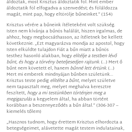
áldoztak, most Krisztus áldoztatik föl. Mint ember
áldoztatik föl elfogadva a szenvedést; és föláldozza
magát, mint pap, hogy eltörölje bűneinket.” (154)
Krisztus vérére a bűneink ítéleteként volt szükség.
Isten nem kívánja a bűnös halálát, hiszen irgalmas, de
ahhoz, hogy megbocsáthasson, az ítéletnek be kellett
következnie. „Ezt magyarázva mondja az apostol, hogy
Isten elküldte tulajdon Fiát a bűn miatt a bűnös
testhez hasonló alakban, hogy
elítélje a testben lévő
bűnt, és hogy a törvény beteljesedjen rajtunk
. (…) Mert ő
bűnt nem követett el, hanem
bűnné lett értünk
. (…)
Mert mi emberek mindnyájan bűnben születünk…
Krisztus teste pedig
elítélte a bűnt
, melyet születve
nem tapasztalt meg, melyet meghalva keresztre
feszített,
hogy a mi testünkben történjen meg a
megigazulás
a kegyelem által, ha abban történt
korábban a beszennyeződés a bűn által.” (306-307 –
kiemelés tőlem)
„Hasznos tudnom, hogy érettem Krisztus elhordozta a
betegségeimet, alávetette magát testem indulatainak,