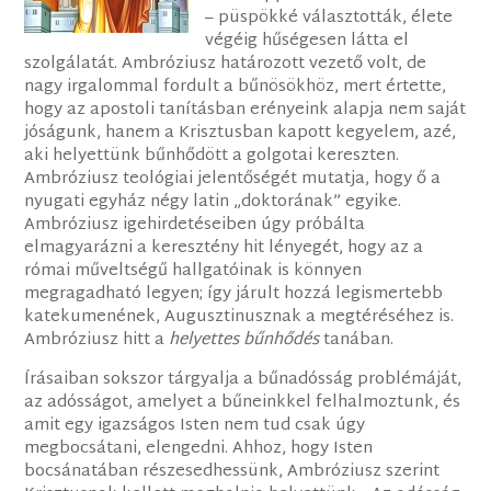
– püspökké választották, élete
végéig hűségesen látta el
szolgálatát. Ambróziusz határozott vezető volt, de
nagy irgalommal fordult a bűnösökhöz, mert értette,
hogy az apostoli tanításban erényeink alapja nem saját
jóságunk, hanem a Krisztusban kapott kegyelem, azé,
aki helyettünk bűnhődött a golgotai kereszten.
Ambróziusz teológiai jelentőségét mutatja, hogy ő a
nyugati egyház négy latin „doktorának” egyike.
Ambróziusz igehirdetéseiben úgy próbálta
elmagyarázni a keresztény hit lényegét, hogy az a
római műveltségű hallgatóinak is könnyen
megragadható legyen; így járult hozzá legismertebb
katekumenének, Augusztinusznak a megtéréséhez is.
Ambróziusz hitt a
helyettes bűnhődés
tanában.
Írásaiban sokszor tárgyalja a bűnadósság problémáját,
az adósságot, amelyet a bűneinkkel felhalmoztunk, és
amit egy igazságos Isten nem tud csak úgy
megbocsátani, elengedni. Ahhoz, hogy Isten
bocsánatában részesedhessünk, Ambróziusz szerint