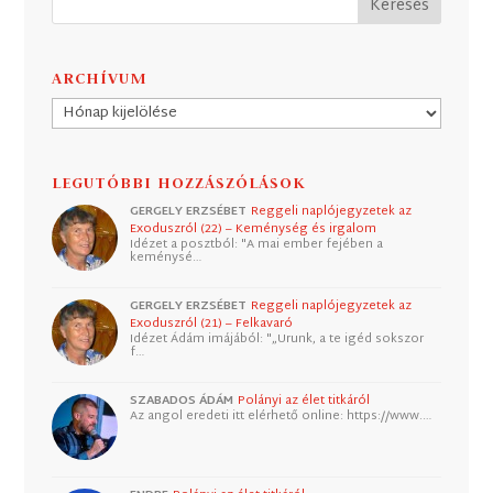
ARCHÍVUM
Archívum
LEGUTÓBBI HOZZÁSZÓLÁSOK
GERGELY ERZSÉBET
Reggeli naplójegyzetek az
Exoduszról (22) – Keménység és irgalom
Idézet a posztból: "A mai ember fejében a
keménysé…
GERGELY ERZSÉBET
Reggeli naplójegyzetek az
Exoduszról (21) – Felkavaró
Idézet Ádám imájából: "„Urunk, a te igéd sokszor
f…
SZABADOS ÁDÁM
Polányi az élet titkáról
Az angol eredeti itt elérhető online: https://www.…