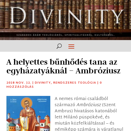
A helyettes bűnhődés tana az
egyházatyáknál – Ambróziusz
2018 NOV. 12.
|
DIVINITY
,
RENDSZERES TEOLÓGIA
|
0
HOZZÁSZÓLÁS
A nemes római családból
származó
Ambróziusz
(Szent
Ambrus) hivatásos katonából
lett Milánó püspökévé, és
miután közfelkiáltással – és
némiképp számára is váratlanul