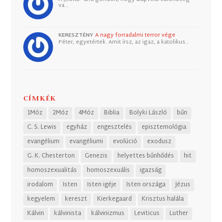
va…
KERESZTÉNY
A nagy forradalmi terror vége
Péter, egyetértek. Amit írsz, az igaz, a katolikus…
CÍMKÉK
1Móz
2Móz
4Móz
Biblia
Bolyki László
bűn
C. S. Lewis
egyház
engesztelés
episztemológia
evangélium
evangéliumi
evolúció
exodusz
G. K. Chesterton
Genezis
helyettes bűnhődés
hit
homoszexualitás
homoszexuális
igazság
irodalom
Isten
Isten igéje
Isten országa
Jézus
kegyelem
kereszt
Kierkegaard
Krisztus halála
Kálvin
kálvinista
kálvinizmus
Leviticus
Luther