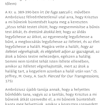
tőlem)
A Kr. u. 389-390-ben írt
De fuga saeculi
c. művében
Ambróziusz félreérthetetlenül utal arra, hogy Krisztus
a mi bűneink büntetését kapta meg a kereszten.
„Jézus tehát testet öltött, hogy megsemmisítse a bűnös
test átkát, és
érettünk átokká lett
, hogy az áldás
legyőzhesse az átkot, az egyenesség legyőzhesse a
bűnt, a megbocsátás legyőzhesse az ítéletet, és az élet
legyőzhesse a halált. Magára vette a halált,
hogy az
ítéletet végrehajtsák, és elégtételt adjon az igazságnak
, az
átok a bűnös testre nehezedjen, egészen a halálig.
Semmi nem történt tehát Isten ítélete ellenében,
amikor az ítéletet végrehajtották, mert az átok a
halálig tart, a kegyelem azonban a halál után van.” (S.
Jeffrey, M. Ovey, A. Sach:
Pierced for Our Transgressions
,
175)
Ambróziusz újabb tanúja annak, hogy a helyettes
bűnhődés tana, vagyis az a tanítás, hogy Krisztus a mi
bűneink átkát szenvedte el, a mi bűneink büntetését
kapta meg helyettünk, amikor a kereszten szenvedett,