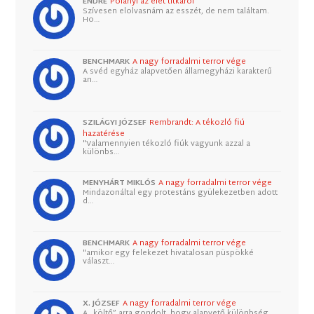
ENDRE
Polányi az élet titkáról
Szívesen elolvasnám az esszét, de nem találtam.
Ho…
BENCHMARK
A nagy forradalmi terror vége
A svéd egyház alapvetően államegyházi karakterű
an…
SZILÁGYI JÓZSEF
Rembrandt: A tékozló fiú
hazatérése
"Valamennyien tékozló fiúk vagyunk azzal a
különbs…
MENYHÁRT MIKLÓS
A nagy forradalmi terror vége
Mindazonáltal egy protestáns gyülekezetben adott
d…
BENCHMARK
A nagy forradalmi terror vége
"amikor egy felekezet hivatalosan püspökké
választ…
X. JÓZSEF
A nagy forradalmi terror vége
A „költő” arra gondolt, hogy alapvető különbség