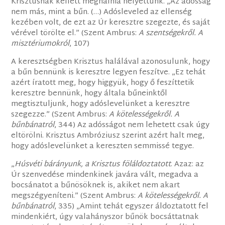
Krisztusnak kellett meghalnia helyettünk. „Az adósság
nem más, mint a bűn. (…) Adósleveled az ellenség
kezében volt, de ezt az Úr keresztre szegezte, és saját
vérével törölte el.” (Szent Ambrus:
A szentségekről. A
misztériumokról
, 107)
A keresztségben Krisztus halálával azonosulunk, hogy
a bűn bennünk is keresztre legyen feszítve. „Ez tehát
azért íratott meg, hogy higgyük, hogy ő feszíttetik
keresztre bennünk, hogy általa bűneinktől
megtisztuljunk, hogy adóslevelünket a keresztre
szegezze.” (Szent Ambrus:
A kötelességekről. A
bűnbánatról
, 344) Az adósságot nem lehetett csak úgy
eltörölni. Krisztus Ambróziusz szerint azért halt meg,
hogy adóslevelünket a kereszten semmissé tegye.
„
Húsvéti bárányunk, a Krisztus föláldoztatott
. Azaz: az
Úr szenvedése mindenkinek javára vált, megadva a
bocsánatot a bűnösöknek is, akiket nem akart
megszégyeníteni.” (Szent Ambrus:
A kötelességekről. A
bűnbánatról
, 335) „Amint tehát egyszer áldoztatott fel
mindenkiért, úgy valahányszor bűnök bocsáttatnak