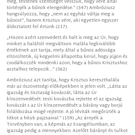
meg, testének szentségét vesszük, hogy vére által
történjék a bűnök elengedése.” (347) Ambróziusz
hangsúlyozza, hogy „nem az egyház váltja meg a
bűnöst”, hanem Krisztus vére, aki egyetlen egyszer
áldoztatott fel értünk (217).
„Hiszen azért szenvedett és halt is meg az Úr, hogy
minket a haláltól megváltson. Halála legkiválóbb
értékének azt tartja, mely által a bűnös adóssága
eltöröltetik, új kegyelmi állapotba kerül, hogy jöjjön és
csodálkozzék mindenki azon, hogy a bűnös Krisztushoz
asztalhoz telepszik…” (362)
Ambróziusz azt tanítja, hogy Krisztus kereszthalála
már az ószövetségi előképekben is jelen volt. „Látta az
igazság és tisztaság kovászát, látta az Úr
kínszenvedését: testi kovászba rejtette el az igazság
kovászát s az Úr kínszenvedését a bárány vagy borjú
föláldozása mögé rejtette. A jó léviták megőrizték a
titkot a hitük pajzsaival.” (159) „Az árnyék a
Törvényben van, a képmás az Evangéliumban, az
igazság pedig a mennyekben. Azelőtt bárányt és tulkot