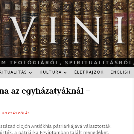
RITUALITÁS
KULTÚRA
ÉLETRAJZOK
ENGLISH
ana az egyházatyáknál –
0 HOZZÁSZÓLÁS
. század elején Antiókhia pátriárkájává választották.
zték, a pátriárka Egyiptomban talált menedéket,