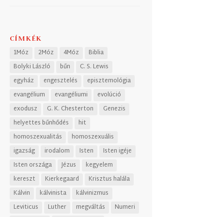
CÍMKÉK
1Móz
2Móz
4Móz
Biblia
Bolyki László
bűn
C. S. Lewis
egyház
engesztelés
episztemológia
evangélium
evangéliumi
evolúció
exodusz
G. K. Chesterton
Genezis
helyettes bűnhődés
hit
homoszexualitás
homoszexuális
igazság
irodalom
Isten
Isten igéje
Isten országa
Jézus
kegyelem
kereszt
Kierkegaard
Krisztus halála
Kálvin
kálvinista
kálvinizmus
Leviticus
Luther
megváltás
Numeri