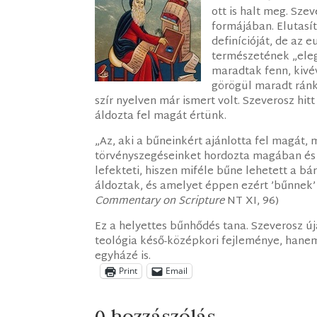
ott is halt meg. Sz
formájában. Elutasí
definícióját, de az 
természetének „elegy
maradtak fenn, kivé
görögül maradt ránk
szír nyelven már ismert volt. Szeverosz hi
áldozta fel magát értünk.
„Az, aki a bűneinkért ajánlotta fel magát,
törvényszegéseinket hordozta magában és ér
lefekteti, hiszen miféle bűne lehetett a 
áldoztak, és amelyet éppen ezért ’bűnnek’ 
Commentary on Scripture
NT XI, 96)
Ez a helyettes bűnhődés tana. Szeverosz ú
teológia késő-középkori fejleménye, hanem
egyházé is.
Print
Email
0 hozzászólás