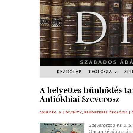
KEZDŐLAP
TEOLÓGIA
SPI
A helyettes bűnhődés t
Antiókhiai Szeverosz
2018 DEC. 6.
|
DIVINITY
,
RENDSZERES TEOLÓGIA
|
Szeveroszt
a Kr. u. 6
Onnan később számű