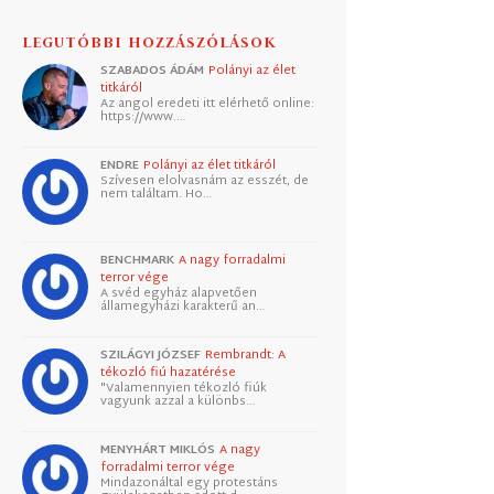
LEGUTÓBBI HOZZÁSZÓLÁSOK
SZABADOS ÁDÁM
Polányi az élet
titkáról
Az angol eredeti itt elérhető online:
https://www.…
ENDRE
Polányi az élet titkáról
Szívesen elolvasnám az esszét, de
nem találtam. Ho…
BENCHMARK
A nagy forradalmi
terror vége
A svéd egyház alapvetően
államegyházi karakterű an…
SZILÁGYI JÓZSEF
Rembrandt: A
tékozló fiú hazatérése
"Valamennyien tékozló fiúk
vagyunk azzal a különbs…
MENYHÁRT MIKLÓS
A nagy
forradalmi terror vége
Mindazonáltal egy protestáns