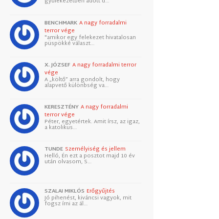
gyülekezetben adott d…
BENCHMARK
A nagy forradalmi
terror vége
"amikor egy felekezet hivatalosan
püspökké választ…
X. JÓZSEF
A nagy forradalmi terror
vége
A „költő” arra gondolt, hogy
alapvető különbség va…
KERESZTÉNY
A nagy forradalmi
terror vége
Péter, egyetértek. Amit írsz, az igaz,
a katolikus…
TUNDE
Személyiség és jellem
Helló, Én ezt a posztot majd 10 év
után olvasom, S…
SZALAI MIKLÓS
Erőgyűjtés
Jó pihenést, kiváncsi vagyok, mit
fogsz írni az ál…