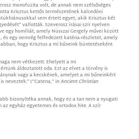
everosz monofüzita volt, de annak nem szélsőséges
totta Krisztus kettős természetének kalcedóni
eutükhiánusokkal sem értett egyet, akik Krisztus két
edését” vallották. Szeverosz írásai szír nyelven
ve egy homíliát, amely Nüsszai Gergely művei között
, és egy nemrég felfedezett katéna-részletet, amely
tt abban, hogy Krisztus a mi bűneink büntetéseként
 maga nem vétkezett. Ehelyett a mi
tünk áldoztatott oda. Ezt az elvet a törvény is
báránynak vagy a kecskének, amelyet a mi bűneinkért
is neveztek.” (“Catena,” in
Ancient Christian
jabb bizonyítéka annak, hogy ez a tan nem a nyugati
 az egyház egyetemes és ortodox hite. A szír