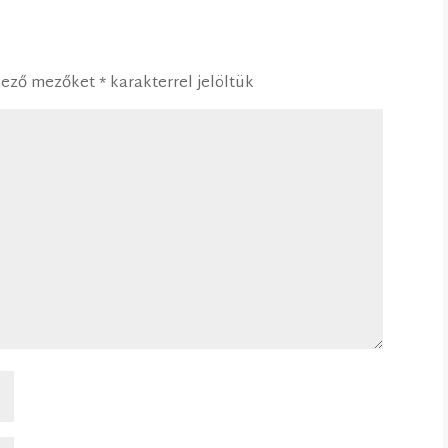
lező mezőket
*
karakterrel jelöltük