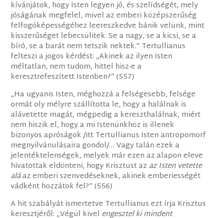
kívánjátok, hogy Isten legyen jó, és szelídségét, mely
jóságának megfelel, mivel az emberi középszerűség
felfogóképességéhez leereszkedve bánik velünk, mint
kisszerűséget lebecsülitek. Se a nagy, se a kicsi, se a
bíró, se a barát nem tetszik nektek.” Tertullianus
felteszi a jogos kérdést: „Akinek az ilyen Isten
méltatlan, nem tudom, hittel hisz-e a
keresztrefeszített Istenben?” (557)
„Ha ugyanis Isten, méghozzá a felségesebb, felsége
ormát oly mélyre szállította le, hogy a halálnak is
alávetette magát, mégpedig a kereszthalálnak, miért
nem hiszik el, hogy a mi Istenünkhöz is illenek
bizonyos apróságok /itt Tertullianus Isten antropomorf
megnyilvánulásaira gondol/… Vagy talán ezek a
jelentéktelenségek, melyek már ezen az alapon eleve
hivatottak eldönteni, hogy Krisztust az
az Isten vetette
alá
az emberi szenvedéseknek, akinek emberiességét
vádként hozzátok fel?” (556)
A hit szabályát ismertetve Tertullianus ezt írja Krisztus
keresztjéről: „Végül kivel
engesztel ki mindent