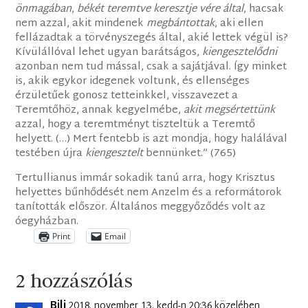
önmagában
,
békét teremtve keresztje vére által
, hacsak
nem azzal, akit mindenek
megbántottak
, aki ellen
fellázadtak a törvényszegés által, akié lettek végül is?
Kívülállóval lehet ugyan barátságos,
kiengesztelődni
azonban nem tud mással, csak a sajátjával. Így minket
is, akik egykor idegenek voltunk, és ellenséges
érzületűek gonosz tetteinkkel, visszavezet a
Teremtőhöz, annak kegyelmébe,
akit megsértettünk
azzal, hogy a teremtményt tiszteltük a Teremtő
helyett. (…) Mert fentebb is azt mondja, hogy halálával
testében újra
kiengesztelt
bennünket.” (765)
Tertullianus immár sokadik tanú arra, hogy Krisztus
helyettes bűnhődését nem Anzelm és a reformátorok
tanították először. Általános meggyőződés volt az
óegyházban.
Print
Email
2 hozzászólás
Bili
2018. november 13. kedd-n 20:36 közelében