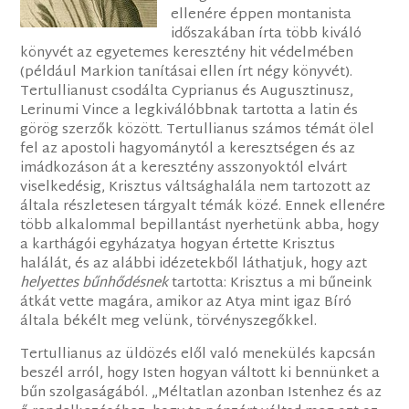
ellenére éppen montanista
időszakában írta több kiváló
könyvét az egyetemes keresztény hit védelmében
(például Markion tanításai ellen írt négy könyvét).
Tertullianust csodálta Cyprianus és Augusztinusz,
Lerinumi Vince a legkiválóbbnak tartotta a latin és
görög szerzők között. Tertullianus számos témát ölel
fel az apostoli hagyománytól a keresztségen és az
imádkozáson át a keresztény asszonyoktól elvárt
viselkedésig, Krisztus váltsághalála nem tartozott az
általa részletesen tárgyalt témák közé. Ennek ellenére
több alkalommal bepillantást nyerhetünk abba, hogy
a karthágói egyházatya hogyan értette Krisztus
halálát, és az alábbi idézetekből láthatjuk, hogy azt
helyettes bűnhődésnek
tartotta: Krisztus a mi bűneink
átkát vette magára, amikor az Atya mint igaz Bíró
általa békélt meg velünk, törvényszegőkkel.
Tertullianus az üldözés elől való menekülés kapcsán
beszél arról, hogy Isten hogyan váltott ki bennünket a
bűn szolgaságából. „Méltatlan azonban Istenhez és az