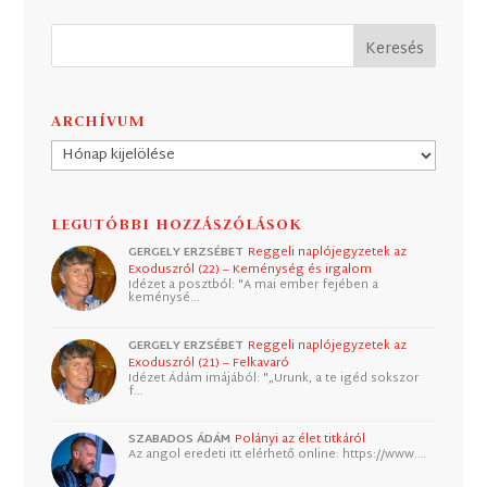
ARCHÍVUM
Archívum
LEGUTÓBBI HOZZÁSZÓLÁSOK
GERGELY ERZSÉBET
Reggeli naplójegyzetek az
Exoduszról (22) – Keménység és irgalom
Idézet a posztból: "A mai ember fejében a
keménysé…
GERGELY ERZSÉBET
Reggeli naplójegyzetek az
Exoduszról (21) – Felkavaró
Idézet Ádám imájából: "„Urunk, a te igéd sokszor
f…
SZABADOS ÁDÁM
Polányi az élet titkáról
Az angol eredeti itt elérhető online: https://www.…