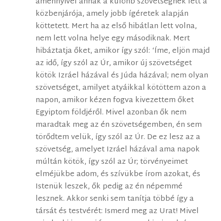
amennyivel annak a különb szövetségnek lett a
közbenjárója, amely jobb ígéretek alapján
köttetett. Mert ha az első hibátlan lett volna,
nem lett volna helye egy másodiknak. Mert
hibáztatja őket, amikor így szól: ‘Íme, eljön majd
az idő, így szól az Úr, amikor új szövetséget
kötök Izráel házával és Júda házával; nem olyan
szövetséget, amilyet atyáikkal kötöttem azon a
napon, amikor kézen fogva kivezettem őket
Egyiptom földjéről. Mivel azonban ők nem
maradtak meg az én szövetségemben, én sem
törődtem velük, így szól az Úr. De ez lesz az a
szövetség, amelyet Izráel házával ama napok
múltán kötök, így szól az Úr; törvényeimet
elméjükbe adom, és szívükbe írom azokat, és
Istenük leszek, ők pedig az én népemmé
lesznek. Akkor senki sem tanítja többé így a
társát és testvérét: Ismerd meg az Urat! Mivel