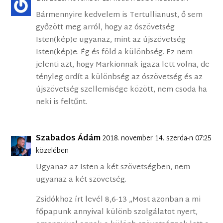
Bármennyire kedvelem is Tertullianust, ő sem
győzött meg arról, hogy az ószövetség
Isten(kép)e ugyanaz, mint az újszövetség
Isten(kép)e. Ég és föld a különbség. Ez nem
jelenti azt, hogy Markionnak igaza lett volna, de
tényleg ordít a különbség az ószövetség és az
újszövetség szellemisége között, nem csoda ha
neki is feltűnt.
Szabados Ádám
2018. november 14. szerda-n 07:25
közelében
Ugyanaz az Isten a két szövetségben, nem
ugyanaz a két szövetség.
Zsidókhoz írt levél 8,6-13 „Most azonban a mi
főpapunk annyival különb szolgálatot nyert,