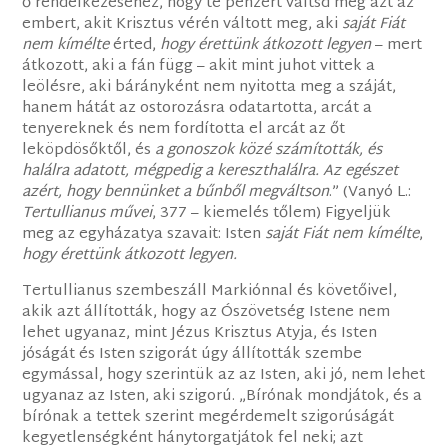
ő rendelkezéséhez, hogy te pénzért váltsd meg azt az
embert, akit Krisztus vérén váltott meg, aki
saját Fiát
nem kímélte
érted,
hogy érettünk átkozott legyen
– mert
átkozott, aki a fán függ – akit mint juhot vittek a
leölésre, aki bárányként nem nyitotta meg a száját,
hanem hátát az ostorozásra odatartotta, arcát a
tenyereknek és nem fordította el arcát az őt
leköpdösőktől, és
a gonoszok közé számították, és
halálra adatott, mégpedig a kereszthalálra. Az egészet
azért, hogy bennünket a bűnből megváltson
.” (Vanyó L.:
Tertullianus művei
, 377 – kiemelés tőlem) Figyeljük
meg az egyházatya szavait: Isten
saját Fiát nem kímélte
,
hogy érettünk átkozott legyen.
Tertullianus szembeszáll Markiónnal és követőivel,
akik azt állították, hogy az Ószövetség Istene nem
lehet ugyanaz, mint Jézus Krisztus Atyja, és Isten
jóságát és Isten szigorát úgy állították szembe
egymással, hogy szerintük az az Isten, aki jó, nem lehet
ugyanaz az Isten, aki szigorú. „Bírónak mondjátok, és a
bírónak a tettek szerint megérdemelt szigorúságát
kegyetlenségként hánytorgatjátok fel neki; azt