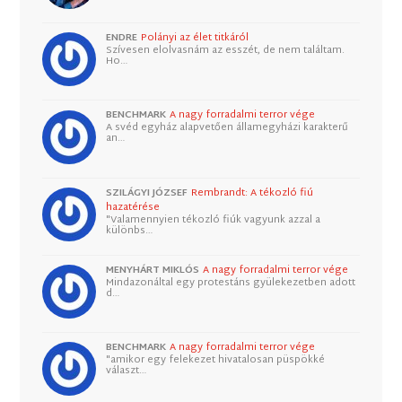
ENDRE
Polányi az élet titkáról
Szívesen elolvasnám az esszét, de nem találtam.
Ho…
BENCHMARK
A nagy forradalmi terror vége
A svéd egyház alapvetően államegyházi karakterű
an…
SZILÁGYI JÓZSEF
Rembrandt: A tékozló fiú
hazatérése
"Valamennyien tékozló fiúk vagyunk azzal a
különbs…
MENYHÁRT MIKLÓS
A nagy forradalmi terror vége
Mindazonáltal egy protestáns gyülekezetben adott
d…
BENCHMARK
A nagy forradalmi terror vége
"amikor egy felekezet hivatalosan püspökké
választ…