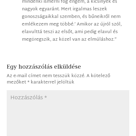
mindenki ismerni fog engem, a kicsinyek és
nagyok egyaránt. Mert irgalmas leszek
gonoszságaikkal szemben, és bűneikről nem
emlékezem meg többé.’ Amikor az újról szól,
elavulttá teszi az elsőt, ami pedig elavul és
megöregszik, az közel van az elmúláshoz.”
Egy hozzászólás elküldése
Az e-mail címet nem tesszük közzé.
A kötelező
mezőket
*
karakterrel jelöltük