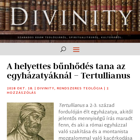
A helyettes bűnhődés tana az
egyházatyáknál – Tertullianus
2018 OKT. 18.
|
DIVINITY
,
RENDSZERES TEOLÓGIA
|
2
HOZZÁSZÓLÁS
Tertullianus
a 2-3. század
fordulóján élt egyházatya, akitől
jelentős mennyiségű írás maradt
fenn, és aki a római egyházzal
való szakítása és a montanista
mozgalommal való kacérkodása