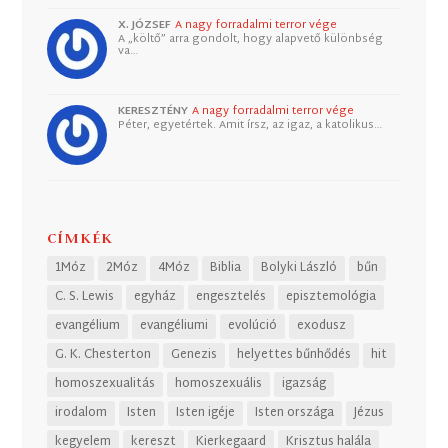
X. JÓZSEF
A nagy forradalmi terror vége
A „költő” arra gondolt, hogy alapvető különbség
va…
KERESZTÉNY
A nagy forradalmi terror vége
Péter, egyetértek. Amit írsz, az igaz, a katolikus…
CÍMKÉK
1Móz
2Móz
4Móz
Biblia
Bolyki László
bűn
C. S. Lewis
egyház
engesztelés
episztemológia
evangélium
evangéliumi
evolúció
exodusz
G. K. Chesterton
Genezis
helyettes bűnhődés
hit
homoszexualitás
homoszexuális
igazság
irodalom
Isten
Isten igéje
Isten országa
Jézus
kegyelem
kereszt
Kierkegaard
Krisztus halála