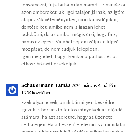
lenyomozni, útja láthatatlan marad. Ez mintázza
azon embereket, aki igei talajon járnak, az igére
alapozzák véleményüket, mondanivalójukat,
döntéseiket, amibe nem is igazán lehet
belekötni, de az ember mégis érzi, hogy fals,
hamis az egész. Valahol sejteni véljük a kígyó
mozgását, de nem tudjuk leleplezni.
Igen meglehet, hogy ilyenkor a pathosz és az
ethosz hiányát érzékeljük.
Schauermann Tamás
2024. március 4. hétfő-n
16:06 közelében
Ezek olyan elvek, amik bármilyen beszédre
igazak, s borzasztó fontos irányelvek az előadó
számára, ha azt szeretné, hogy az üzenete
célba érjen. Ha a beszélő élete nincs a mondatai