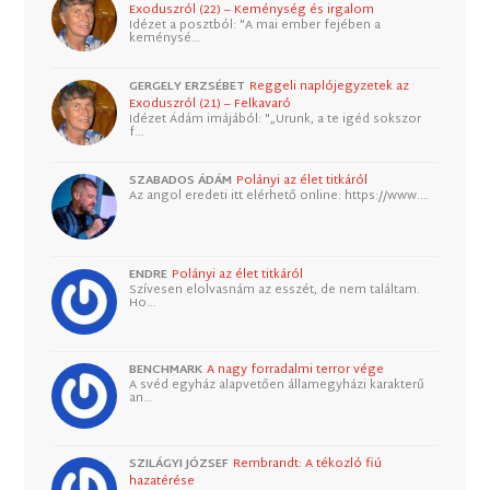
Exoduszról (22) – Keménység és irgalom
Idézet a posztból: "A mai ember fejében a
keménysé…
GERGELY ERZSÉBET
Reggeli naplójegyzetek az
Exoduszról (21) – Felkavaró
Idézet Ádám imájából: "„Urunk, a te igéd sokszor
f…
SZABADOS ÁDÁM
Polányi az élet titkáról
Az angol eredeti itt elérhető online: https://www.…
ENDRE
Polányi az élet titkáról
Szívesen elolvasnám az esszét, de nem találtam.
Ho…
BENCHMARK
A nagy forradalmi terror vége
A svéd egyház alapvetően államegyházi karakterű
an…
SZILÁGYI JÓZSEF
Rembrandt: A tékozló fiú
hazatérése