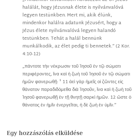
halálát, hogy Jézusnak élete is nyilvánvalóvá
legyen testünkben. Mert mi, akik élünk,
mindenkor halálra adatunk Jézusért, hogy a
Jézus élete nyilvánvalóvá legyen halandó
testünkben. Tehát a halál bennünk
munkálkodik, az élet pedig ti bennetek.” (2 Kor.
4:10-12)
„πάντοτε τὴν νέκρωσιν τοῦ Ἰησοῦ ἐν τῷ σώματι
περιφέροντες, ἵνα καὶ ἡ ζωὴ τοῦ Ἰησοῦ ἐν τῷ σώματι
ἡμῶν φανερωθῇ· ¹ 11 ἀεὶ γὰρ ἡμεῖς οἱ ζῶντες εἰς
θάνατον παραδιδόμεθα διὰ Ἰησοῦν, ἵνα καὶ ἡ ζωὴ τοῦ
Ἰησοῦ φανερωθῇ ἐν τῇ θνητῇ σαρκὶ ἡμῶν. 12 ὥστε ὁ
θάνατος ἐν ἡμῖν ἐνεργεῖται, ἡ δὲ ζωὴ ἐν ὑμῖν.”
Egy hozzászólás elküldése