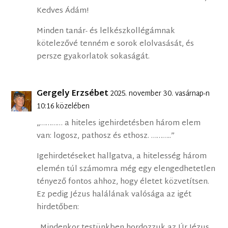
Kedves Ádám!
Minden tanár- és lelkészkollégámnak
kötelezővé tenném e sorok elolvasását, és
persze gyakorlatok sokaságát.
Gergely Erzsébet
2025. november 30. vasárnap-n
10:16 közelében
„………… a hiteles igehirdetésben három elem
van: logosz, pathosz és ethosz. ………..”
Igehirdetéseket hallgatva, a hitelesség három
elemén túl számomra még egy elengedhetetlen
tényező fontos ahhoz, hogy életet közvetítsen.
Ez pedig Jézus halálának valósága az igét
hirdetőben:
„Mindenkor testünkben hordozzuk az Úr Jézus