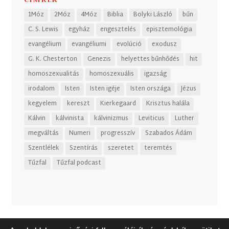
1Móz
2Móz
4Móz
Biblia
Bolyki László
bűn
C. S. Lewis
egyház
engesztelés
episztemológia
evangélium
evangéliumi
evolúció
exodusz
G. K. Chesterton
Genezis
helyettes bűnhődés
hit
homoszexualitás
homoszexuális
igazság
irodalom
Isten
Isten igéje
Isten országa
Jézus
kegyelem
kereszt
Kierkegaard
Krisztus halála
Kálvin
kálvinista
kálvinizmus
Leviticus
Luther
megváltás
Numeri
progresszív
Szabados Ádám
Szentlélek
Szentírás
szeretet
teremtés
Tűzfal
Tűzfal podcast