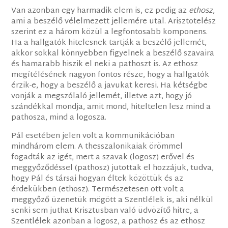
Van azonban egy harmadik elem is, ez pedig az
ethosz
,
ami a beszélő vélelmezett jellemére utal. Arisztotelész
szerint ez a három közül a legfontosabb komponens.
Ha a hallgatók hitelesnek tartják a beszélő jellemét,
akkor sokkal könnyebben figyelnek a beszélő szavaira
és hamarabb hiszik el neki a pathoszt is. Az ethosz
megítélésének nagyon fontos része, hogy a hallgatók
érzik-e, hogy a beszélő a javukat keresi. Ha kétségbe
vonják a megszólaló jellemét, illetve azt, hogy jó
szándékkal mondja, amit mond, hiteltelen lesz mind a
pathosza, mind a logosza.
Pál esetében jelen volt a kommunikációban
mindhárom elem. A thesszalonikaiak örömmel
fogadták az igét, mert a szavak (logosz) erővel és
meggyőződéssel (pathosz) jutottak el hozzájuk, tudva,
hogy Pál és társai hogyan éltek közöttük és az
érdekükben (ethosz). Természetesen ott volt a
meggyőző üzenetük mögött a Szentlélek is, aki nélkül
senki sem juthat Krisztusban való üdvözítő hitre, a
Szentlélek azonban a logosz, a pathosz és az ethosz