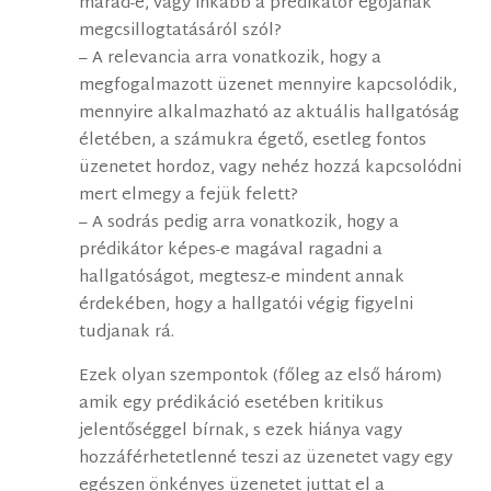
marad-e, vagy inkább a prédikátor egójának
megcsillogtatásáról szól?
– A relevancia arra vonatkozik, hogy a
megfogalmazott üzenet mennyire kapcsolódik,
mennyire alkalmazható az aktuális hallgatóság
életében, a számukra égető, esetleg fontos
üzenetet hordoz, vagy nehéz hozzá kapcsolódni
mert elmegy a fejük felett?
– A sodrás pedig arra vonatkozik, hogy a
prédikátor képes-e magával ragadni a
hallgatóságot, megtesz-e mindent annak
érdekében, hogy a hallgatói végig figyelni
tudjanak rá.
Ezek olyan szempontok (főleg az első három)
amik egy prédikáció esetében kritikus
jelentőséggel bírnak, s ezek hiánya vagy
hozzáférhetetlenné teszi az üzenetet vagy egy
egészen önkényes üzenetet juttat el a