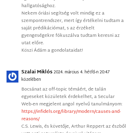
hallgatósághoz.
Nekem óriási segítség volt mindig ez a
szempontrendszer, mert így értékelni tudtam a
saját prédikációmat, s az érzékelt
gyengeségekre fókuszálva tudtam keresni az
utat előre.
Köszi Ádám a gondolataidat!
Szalai Miklós
2024. március 4. hétfő-n 20:47
közelében
Bocsánat az off-topic témáért, de talán
egyeseket közületek érdekelhet, a Secular
Web-en megjelent angol nyelvű tanulmányom:
https://infidels.org/library/modern/causes-and-
reasons/
C.S. Lewis, és követője, Arthur Reppert az észből