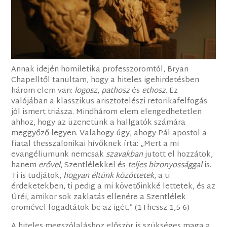
Annak idején homiletika professzoromtól, Bryan
Chapelltől tanultam, hogy a hiteles igehirdetésben
három elem van:
logosz
,
pathosz
és
ethosz
. Ez
valójában a klasszikus arisztotelészi retorikafelfogás
jól ismert triásza. Mindhárom elem elengedhetetlen
ahhoz, hogy az üzenetünk a hallgatók számára
meggyőző legyen. Valahogy úgy, ahogy Pál apostol a
fiatal thesszalonikai hívőknek írta: „Mert a mi
evangéliumunk nemcsak
szavakban
jutott el hozzátok,
hanem
erővel
, Szentlélekkel és
teljes bizonyossággal
is.
Ti is tudjátok,
hogyan éltünk közöttetek
, a ti
érdeketekben, ti pedig a mi követőinkké lettetek, és az
Úréi, amikor sok zaklatás ellenére a Szentlélek
örömével fogadtátok be az igét.” (1Thessz 1,5-6)
A hiteles megszólaláshoz először is szükséges maga a