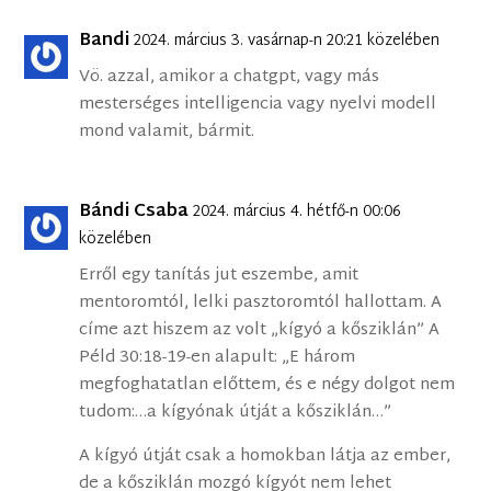
Bandi
2024. március 3. vasárnap-n 20:21 közelében
Vö. azzal, amikor a chatgpt, vagy más
mesterséges intelligencia vagy nyelvi modell
mond valamit, bármit.
Bándi Csaba
2024. március 4. hétfő-n 00:06
közelében
Erről egy tanítás jut eszembe, amit
mentoromtól, lelki pasztoromtól hallottam. A
címe azt hiszem az volt „kígyó a kősziklán” A
Péld 30:18-19-en alapult: „E három
megfoghatatlan előttem, és e négy dolgot nem
tudom:…a kígyónak útját a kősziklán…”
A kígyó útját csak a homokban látja az ember,
de a kősziklán mozgó kígyót nem lehet