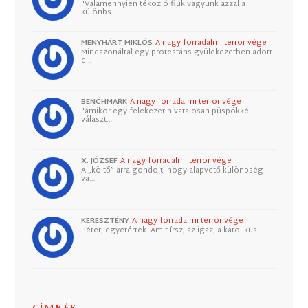
"Valamennyien tékozló fiúk vagyunk azzal a
különbs…
MENYHÁRT MIKLÓS
A nagy forradalmi terror vége
Mindazonáltal egy protestáns gyülekezetben adott
d…
BENCHMARK
A nagy forradalmi terror vége
"amikor egy felekezet hivatalosan püspökké
választ…
X. JÓZSEF
A nagy forradalmi terror vége
A „költő” arra gondolt, hogy alapvető különbség
va…
KERESZTÉNY
A nagy forradalmi terror vége
Péter, egyetértek. Amit írsz, az igaz, a katolikus…
CÍMKÉK