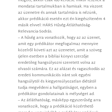
mögött, akkor csak idő kérdése mikor lesznek a
mondatai tartalmukban is hamisak. Ha viszont
az üzenetre és annak tartalmára is nézünk,
akkor prédikáció esetén ezt én kiegészíteném 4
másik elvvel: HÁRS Hűség-Átláthatóság-
Relevancia-Sodrás.
– A hűség arra vonatkozik, hogy az az üzenet,
amit egy prédikátor megfogalmaz mennyire
közelről követi azt az üzenetet, amit a szöveg
(jelen esetben a bibliai könyv) szerzője
eredetileg hangsúlyozni szeretett volna az
olvasói számára. Ez az alázat és ragaszkodás az
eredeti kommunikációs iránt sok egyéni
hangsúlytól és kiegyensúlyozatlan diétától
tudja megvédeni a hallgatóságot, egyben a
prédikátor gondolatainak is mélységet ad.
– Az átláthatóság, másképp egyszerűség arra
vonatkozik, hogy a prédikáció közérthető