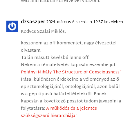
vett anti-naturalista érveivel vitázom.
dzsaszper
2024. március 6. szerda-n 19:37 közelében
Kedves Szalai Miklós,
köszönöm az off kommentet, nagy élvezettel
olvastam.
Talán másutt kevésbé lenne off:
Nekem a témafelvetés kapcsán eszembe jut
Polányi Mihály The Structure of Consciousness”
írása, különösen érdekelne a véleményed az ő
episztemológiájáról, ontológiájáról, azon belül
is a gép típusú határfeltételekről. Ennek
kapcsán a következő posztot tudom javasolni a
folytatásra:
A működés és a jelentés
szükségszerű hierarchiája”