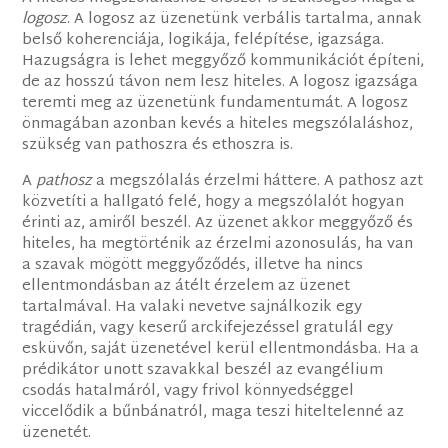
logosz
. A logosz az üzenetünk verbális tartalma, annak
belső koherenciája, logikája, felépítése, igazsága.
Hazugságra is lehet meggyőző kommunikációt építeni,
de az hosszú távon nem lesz hiteles. A logosz igazsága
teremti meg az üzenetünk fundamentumát. A logosz
önmagában azonban kevés a hiteles megszólaláshoz,
szükség van pathoszra és ethoszra is.
A
pathosz
a megszólalás érzelmi háttere. A pathosz azt
közvetíti a hallgató felé, hogy a megszólalót hogyan
érinti az, amiről beszél. Az üzenet akkor meggyőző és
hiteles, ha megtörténik az érzelmi azonosulás, ha van
a szavak mögött meggyőződés, illetve ha nincs
ellentmondásban az átélt érzelem az üzenet
tartalmával. Ha valaki nevetve sajnálkozik egy
tragédián, vagy keserű arckifejezéssel gratulál egy
esküvőn, saját üzenetével kerül ellentmondásba. Ha a
prédikátor unott szavakkal beszél az evangélium
csodás hatalmáról, vagy frivol könnyedséggel
viccelődik a bűnbánatról, maga teszi hiteltelenné az
üzenetét.