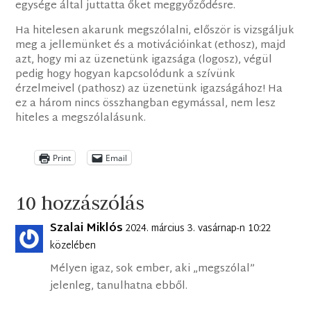
egysége által juttatta őket meggyőződésre.
Ha hitelesen akarunk megszólalni, először is vizsgáljuk
meg a jellemünket és a motivációinkat (ethosz), majd
azt, hogy mi az üzenetünk igazsága (logosz), végül
pedig hogy hogyan kapcsolódunk a szívünk
érzelmeivel (pathosz) az üzenetünk igazságához! Ha
ez a három nincs összhangban egymással, nem lesz
hiteles a megszólalásunk.
Print
Email
10 hozzászólás
Szalai Miklós
2024. március 3. vasárnap-n 10:22
közelében
Mélyen igaz, sok ember, aki „megszólal”
jelenleg, tanulhatna ebből.