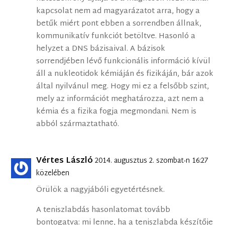
kapcsolat nem ad magyarázatot arra, hogy a
betűk miért pont ebben a sorrendben állnak,
kommunikatív funkciót betöltve. Hasonló a
helyzet a DNS bázisaival. A bázisok
sorrendjében lévő funkcionális információ kívül
áll a nukleotidok kémiáján és fizikáján, bár azok
által nyilvánul meg. Hogy mi ez a felsőbb szint,
mely az információt meghatározza, azt nem a
kémia és a fizika fogja megmondani. Nem is
abból származtatható.
Vértes László
2014. augusztus 2. szombat-n 16:27
közelében
Örülök a nagyjábóli egyetértésnek.
A teniszlabdás hasonlatomat tovább
bontogatva: mi lenne, ha a teniszlabda készítője