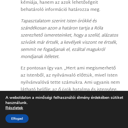
kémiája, hanem az azok lehetőségeit
behatároló információ határozza meg.
Tapasztalatom szerint Isten örökké és
szándékosan azon a határon tartja a Róla
szerezhető ismereteinket, hogy a szelíd, alázatos
szívűek már értsék, a kevélyek viszont ne értsék,
semmit ne fogadjanak el, ezáltal magukról
mondjanak ítéletet.
Ez pontosan így van. „Mert ami megismerhető
az Istenből, az nyilvánvaló előttük, mivel Isten
nyilvánvalóvá tette számukra. Ami ugyanis nem
látható belőle: az ő örök hatalma és istensége,
az a világ teremtésétől fogva alkotásainak
A weboldalon a minőségi felhasználói élmény érdekében sütiket
használunk.
értelmes vizsgálata révén meglátható.” (Róm
Részletek
1,19-20)
Elfogad