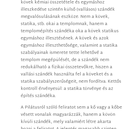
kövek kémiai összetétele és egymáshoz
illeszkedése szintén külső (vallásos) szándék
megvalósulásának eszköze. Nem a kövek,
statika, stb. okai a templomnak, hanem a
templomépítés szándéka oka a kövek statikus
egymáshoz illesztésének. A kövek és azok
egymáshoz illeszthetősége, valamint a statika
szabályainak ismerete tette lehetővé a
templom megépülését, de a szándék nem
redukálható a fizikai összetevőkre, hiszen a
vallási szándék használta fel a köveket és a
statika szabályszerűségeit, nem fordítva. Kettős
kontroll érvényesül: a statika törvénye és az
építés szándéka.
A Pilátusról szóló feliratot sem a kő vagy a kőbe
vésett vonalak magyarázzák, hanem a kövön
kívüli szándék, mely valamiért létre akarta