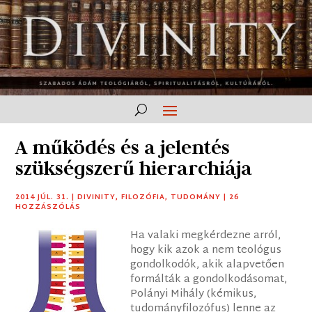
A működés és a jelentés
szükségszerű hierarchiája
2014 JÚL. 31.
|
DIVINITY
,
FILOZÓFIA
,
TUDOMÁNY
|
26
HOZZÁSZÓLÁS
Ha valaki megkérdezne arról,
hogy kik azok a nem teológus
gondolkodók, akik alapvetően
formálták a gondolkodásomat,
Polányi Mihály (kémikus,
tudományfilozófus) lenne az