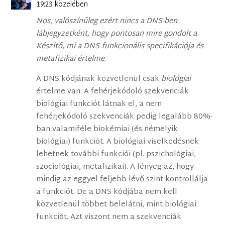
19:23 közelében
Nos, valószínűleg ezért nincs a DNS-ben
lábjegyzetként, hogy pontosan mire gondolt a
Készítő, mi a DNS funkcionális specifikációja és
metafizikai értelme
.
A DNS kódjának közvetlenül csak
biológiai
értelme van. A fehérjekódoló szekvenciák
biológiai funkciót látnak el, a nem
fehérjekódoló szekvenciák pedig legalább 80%-
ban valamiféle biokémiai (és némelyik
biológiai) funkciót. A biológiai viselkedésnek
lehetnek további funkciói (pl. pszichológiai,
szociológiai, metafizikai). A lényeg az, hogy
mindig az eggyel feljebb lévő szint kontrollálja
a funkciót. De a DNS kódjába nem kell
közvetlenül többet belelátni, mint biológiai
funkciót. Azt viszont nem a szekvenciák