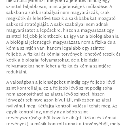
hierarchia jellemzi, melyben a jelentés mindig egy
szinttel feljebb van, mint a jelenségek működése. A
sakkban a sakk szabályai nem magyarázzák, csak
megkötik és lehetővé teszik a sakkbábukat mozgató
sakkozó stratégiáját. A sakk szabályai nem adnak
magyarázatot a lépésekre, hiszen a magyarázat egy
szinttel feljebb jelentkezik. Ez így van a biológiában is.
A biológiai jelenségek magyarázata nem a fizika és a
kémia szintjén van, hanem legalább egy szinttel
feljebb. A fizikai és kémiai törvények lehetővé teszik és
kötik a biológiai folyamatokat, de a biológiai
folyamatokat nem lehet a fizika és kémia szintjére
redukálni.
A valóságban a jelenségeket mindig egy feljebb lévő
szint kontrollálja, ez a feljebb lévő szint pedig soha
nem azonosítható az alatta lévő szinttel, hiszen
lényegét tekintve azon kívül áll, miközben az által
nyilvánul meg. Kétfajta kontroll valósul tehát meg. Az
egyik kontroll az, amely az alsóbb szint
törvényszerűségeiből következik (pl. fizikai és kémiai
törvények), a másik kontroll annak a törvényéből, mely