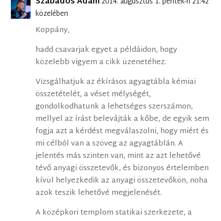
Szabados Ádám
2014. augusztus 1. péntek-n 21:42
közelében
Koppány,
hadd csavarjak egyet a példáidon, hogy
közelebb vigyem a cikk üzenetéhez.
Vizsgálhatjuk az ékírásos agyagtábla kémiai
összetételét, a véset mélységét,
gondolkodhatunk a lehetséges szerszámon,
mellyel az írást belevájták a kőbe, de egyik sem
fogja azt a kérdést megválaszolni, hogy miért és
mi célból van a szöveg az agyagtáblán. A
jelentés más szinten van, mint az azt lehetővé
tévő anyagi összetevők, és bizonyos értelemben
kívül helyezkedik az anyagi összetevőkön, noha
azok teszik lehetővé megjelenését.
A középkori templom statikai szerkezete, a