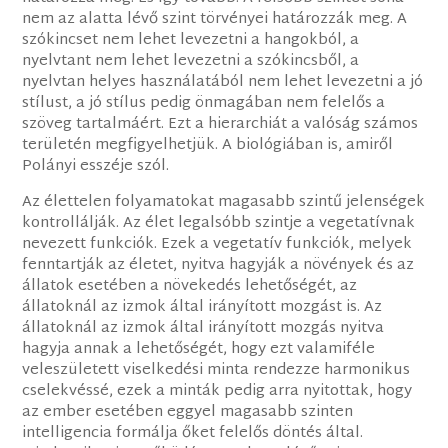
nem az alatta lévő szint törvényei határozzák meg. A
szókincset nem lehet levezetni a hangokból, a
nyelvtant nem lehet levezetni a szókincsből, a
nyelvtan helyes használatából nem lehet levezetni a jó
stílust, a jó stílus pedig önmagában nem felelős a
szöveg tartalmáért. Ezt a hierarchiát a valóság számos
területén megfigyelhetjük. A biológiában is, amiről
Polányi esszéje szól.
Az élettelen folyamatokat magasabb szintű jelenségek
kontrollálják. Az élet legalsóbb szintje a vegetatívnak
nevezett funkciók. Ezek a vegetatív funkciók, melyek
fenntartják az életet, nyitva hagyják a növények és az
állatok esetében a növekedés lehetőségét, az
állatoknál az izmok által irányított mozgást is. Az
állatoknál az izmok által irányított mozgás nyitva
hagyja annak a lehetőségét, hogy ezt valamiféle
veleszületett viselkedési minta rendezze harmonikus
cselekvéssé, ezek a minták pedig arra nyitottak, hogy
az ember esetében eggyel magasabb szinten
intelligencia formálja őket felelős döntés által.