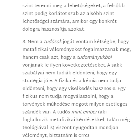
szint teremti meg a lehetőségeket, a felsőbb
szint pedig korlátot szab az alsóbb szint
lehetőségei számára, amikor egy konkrét
dologra hasznosítja azokat.
3. Nem a
tudósok
jogát vontam kétségbe, hogy
metafizikai véleményeket fogalmazzanak meg,
hanem csak azt, hogy a
tudományukból
vonjanak le ilyen következtetéseket. A sakk
szabályai nem tudják eldönteni, hogy egy
stratégia jó-e. A fizika és a kémia nem tudja
eldönteni, hogy egy viselkedés hasznos-e. Egy
fizikus nem tudja megválaszolni, hogy a
törvények működése mögött milyen esetleges
szándék van. A tudós
mint ember
(aki
foglalkozik metafizikai kérdésekkel, talán még
teológiával is) viszont nyugodtan mondjon
véleményt, biztatnám is erre!