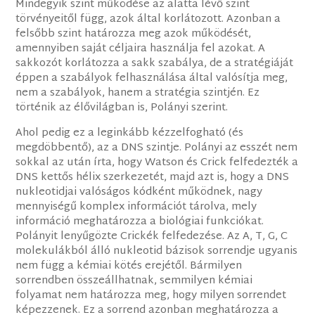
Mindegyik szint működése az alatta lévő szint
törvényeitől függ, azok által korlátozott. Azonban a
felsőbb szint határozza meg azok működését,
amennyiben saját céljaira használja fel azokat. A
sakkozót korlátozza a sakk szabálya, de a stratégiáját
éppen a szabályok felhasználása által valósítja meg,
nem a szabályok, hanem a stratégia szintjén. Ez
történik az élővilágban is, Polányi szerint.
Ahol pedig ez a leginkább kézzelfogható (és
megdöbbentő), az a DNS szintje. Polányi az esszét nem
sokkal az után írta, hogy Watson és Crick felfedezték a
DNS kettős hélix szerkezetét, majd azt is, hogy a DNS
nukleotidjai valóságos kódként működnek, nagy
mennyiségű komplex információt tárolva, mely
információ meghatározza a biológiai funkciókat.
Polányit lenyűgözte Crickék felfedezése. Az A, T, G, C
molekulákból álló nukleotid bázisok sorrendje ugyanis
nem függ a kémiai kötés erejétől. Bármilyen
sorrendben összeállhatnak, semmilyen kémiai
folyamat nem határozza meg, hogy milyen sorrendet
képezzenek. Ez a sorrend azonban meghatározza a