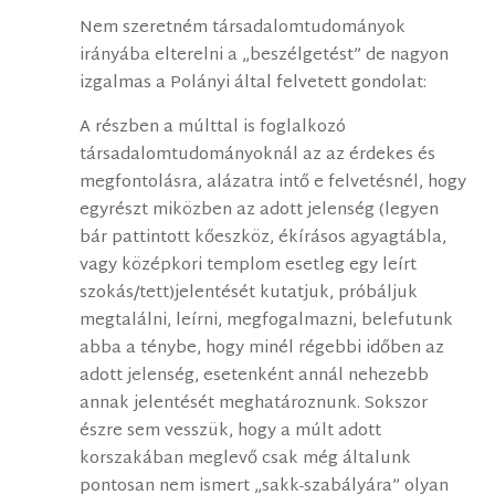
Nem szeretném társadalomtudományok
irányába elterelni a „beszélgetést” de nagyon
izgalmas a Polányi által felvetett gondolat:
A részben a múlttal is foglalkozó
társadalomtudományoknál az az érdekes és
megfontolásra, alázatra intő e felvetésnél, hogy
egyrészt miközben az adott jelenség (legyen
bár pattintott kőeszköz, ékírásos agyagtábla,
vagy középkori templom esetleg egy leírt
szokás/tett)jelentését kutatjuk, próbáljuk
megtalálni, leírni, megfogalmazni, belefutunk
abba a ténybe, hogy minél régebbi időben az
adott jelenség, esetenként annál nehezebb
annak jelentését meghatároznunk. Sokszor
észre sem vesszük, hogy a múlt adott
korszakában meglevő csak még általunk
pontosan nem ismert „sakk-szabályára” olyan