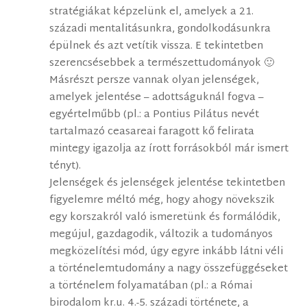
stratégiákat képzelünk el, amelyek a 21.
századi mentalitásunkra, gondolkodásunkra
épülnek és azt vetítik vissza. E tekintetben
szerencsésebbek a természettudományok 🙂
Másrészt persze vannak olyan jelenségek,
amelyek jelentése – adottságuknál fogva –
egyértelműbb (pl.: a Pontius Pilátus nevét
tartalmazó ceasareai faragott kő felirata
mintegy igazolja az írott forrásokból már ismert
tényt).
Jelenségek és jelenségek jelentése tekintetben
figyelemre méltó még, hogy ahogy növekszik
egy korszakról való ismeretünk és formálódik,
megújul, gazdagodik, változik a tudományos
megközelítési mód, úgy egyre inkább látni véli
a történelemtudomány a nagy összefüggéseket
a történelem folyamatában (pl.: a Római
birodalom kr.u. 4.-5. századi története, a