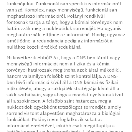
funkciójukat. Funkcionálisan specifikus információról
van szó. Komplex, nagy mennyiségű, funkcionálisan
meghatározó információról. Polányi rendkívül
fontosnak tartja a tényt, hogy a kémiai törvények nem
határozzák meg a nukleotidok sorrendjét. Ha ugyanis
meghatároznák, eltűnne az információ. Mindig ugyanaz
ismétlődne, a redundancia pedig az információt a
nullához közeli értékké redukálná.
Mi következik ebből? Az, hogy a DNS-ben tárolt nagy
mennyiségű információt nem a fizika és a kémia
törvényei határozzák meg (noha azok által működik),
hanem valamilyen felsőbb szint kontrollálja. A DNS-
ben lévő információ kívül áll a DNS kémiai és fizikai
működésén, ahogy a sakkjáték stratégiája kívül áll a
sakk szabályain, vagy ahogy a mondat nyelvtana kívül
áll a szókincsen. A felsőbb szint határozza meg a
nukleotidok egyébként tetszőleges sorrendjét, amely
sorrend viszont alapvetően meghatározza a biológiai
funkciókat. Polányi nem foglalkozik sokat az
információ eredetével, inkább csak megállapítja a