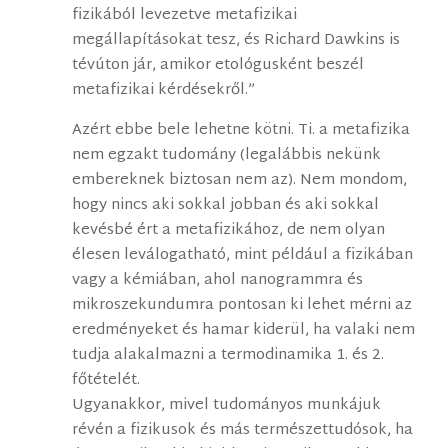
fizikából levezetve metafizikai
megállapításokat tesz, és Richard Dawkins is
tévúton jár, amikor etológusként beszél
metafizikai kérdésekről.”
Azért ebbe bele lehetne kötni. Ti. a metafizika
nem egzakt tudomány (legalábbis nekünk
embereknek biztosan nem az). Nem mondom,
hogy nincs aki sokkal jobban és aki sokkal
kevésbé ért a metafizikához, de nem olyan
élesen leválogatható, mint például a fizikában
vagy a kémiában, ahol nanogrammra és
mikroszekundumra pontosan ki lehet mérni az
eredményeket és hamar kiderül, ha valaki nem
tudja alakalmazni a termodinamika 1. és 2.
főtételét.
Ugyanakkor, mivel tudományos munkájuk
révén a fizikusok és más természettudósok, ha