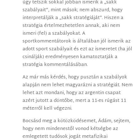
úgy tetszik sokkal jobban ismerik a „sakk
szabályait”, mint mások; nem abszurd, hogy
interpretálják a „sakk stratégiáját”. Hiszen a
stratégia értelmezhetetlen annak, aki nem
ismeri (fel) a szabályokat. A
sportkommentátorok is általában jól ismerik az
adott sport szabályait és ezt az ismeretet (ha jól
csinálják) eredményesen kamatoztatják a
stratégia kommentálásában.
Az már más kérdés, hogy pusztán a szabályok
alapján nem lehet magyarázni a stratégiát. Nem
lehet azt mondani, hogy az argentin csapat
azért jutott a döntőbe, mert a 11-es rúgást 11
méterről kell végezni.
Bocsásd meg a kötözködésemet, Ádám, sejtem,
hogy nem mindenestől vonod kétségbe az
emlegetett tudósok jogát metafizikai