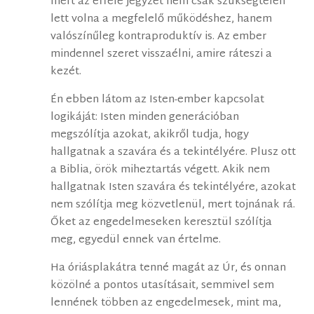
mert az efféle jegyzet nem csak szükségtelen
lett volna a megfelelő működéshez, hanem
valószínűleg kontraproduktív is. Az ember
mindennel szeret visszaélni, amire ráteszi a
kezét.
Én ebben látom az Isten-ember kapcsolat
logikáját: Isten minden generációban
megszólítja azokat, akikről tudja, hogy
hallgatnak a szavára és a tekintélyére. Plusz ott
a Biblia, örök miheztartás végett. Akik nem
hallgatnak Isten szavára és tekintélyére, azokat
nem szólítja meg közvetlenül, mert tojnának rá.
Őket az engedelmeseken keresztül szólítja
meg, egyedül ennek van értelme.
Ha óriásplakátra tenné magát az Úr, és onnan
közölné a pontos utasításait, semmivel sem
lennének többen az engedelmesek, mint ma,