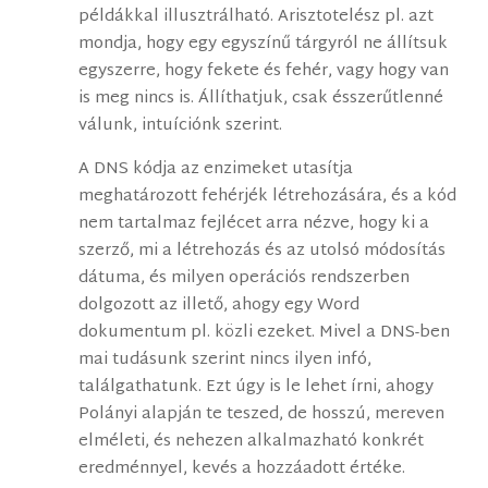
példákkal illusztrálható. Arisztotelész pl. azt
mondja, hogy egy egyszínű tárgyról ne állítsuk
egyszerre, hogy fekete és fehér, vagy hogy van
is meg nincs is. Állíthatjuk, csak ésszerűtlenné
válunk, intuíciónk szerint.
A DNS kódja az enzimeket utasítja
meghatározott fehérjék létrehozására, és a kód
nem tartalmaz fejlécet arra nézve, hogy ki a
szerző, mi a létrehozás és az utolsó módosítás
dátuma, és milyen operációs rendszerben
dolgozott az illető, ahogy egy Word
dokumentum pl. közli ezeket. Mivel a DNS-ben
mai tudásunk szerint nincs ilyen infó,
találgathatunk. Ezt úgy is le lehet írni, ahogy
Polányi alapján te teszed, de hosszú, mereven
elméleti, és nehezen alkalmazható konkrét
eredménnyel, kevés a hozzáadott értéke.