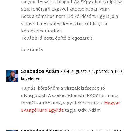
nagyon tetszik a blogod. Az EKgy ahol szolgálsz,
az a fehérvári Ekgyvel kapcsolatban van?
Bocs a témához nem illő kérdésért, úgy is jó a
válasz, ha e-mailen keresztül küldöd, s a
kérdésemet törlöd!
További áldott, építő blogozást!:)
üdv.tamás
Szabados Ádám
2014. augusztus 1. péntek-n 18:04
közelében
Tamás, köszönöm a visszajelzésedet. Jó
olvasgatást! A székesfehérvári EKGY-hoz nincs
formálisan közünk, a gyülekezetünk a
Magyar
Evangéliumi Egyház
tagja. Üdv: Ádám