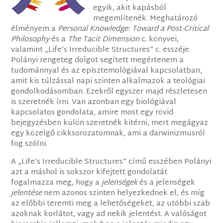
egyik, akit kapásból
megemlítenék. Meghatározó
élményem a
Personal Knowledge: Toward a Post-Critical
Philosophy
és a
The Tacit Dimension
c. könyvei,
valamint „Life’s Irreducible Structures” c. esszéje.
Polányi rengeteg dolgot segített megértenem a
tudománnyal és az episztemológiával kapcsolatban,
amit kis túlzással napi szinten alkalmazok a teológiai
gondolkodásomban. Ezekről egyszer majd részletesen
is szeretnék írni. Van azonban egy biológiával
kapcsolatos gondolata, amire most egy rövid
bejegyzésben külön szeretnék kitérni, mert megágyaz
egy közelgő cikksorozatomnak, ami a darwinizmusról
fog szólni.
A „Life’s Irreducible Structures” című esszében Polányi
azt a máshol is sokszor kifejtett gondolatát
fogalmazza meg, hogy a
jelenségek
és a jelenségek
jelentése
nem azonos szinten helyezkednek el, és míg
az előbbi teremti meg a lehetőségeket, az utóbbi szab
azoknak korlátot, vagy ad nekik jelentést. A valóságot