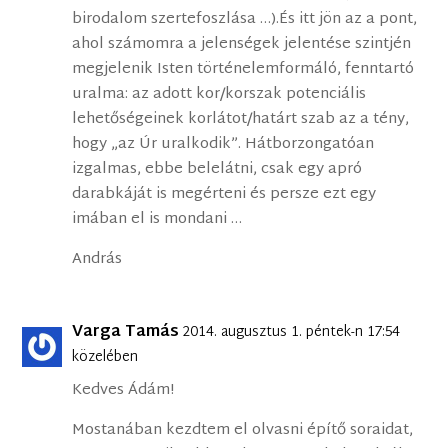
birodalom szertefoszlása …).És itt jön az a pont,
ahol számomra a jelenségek jelentése szintjén
megjelenik Isten történelemformáló, fenntartó
uralma: az adott kor/korszak potenciális
lehetőségeinek korlátot/határt szab az a tény,
hogy „az Úr uralkodik”. Hátborzongatóan
izgalmas, ebbe belelátni, csak egy apró
darabkáját is megérteni és persze ezt egy
imában el is mondani …
András
Varga Tamás
2014. augusztus 1. péntek-n 17:54
közelében
Kedves Ádám!
Mostanában kezdtem el olvasni építő soraidat,