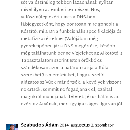
sőt valószínűleg többen lázadnának nyíltan,
mivel ilyen az emberi természet. Nos,
valószínűleg ezért nincs a DNS-ben
lábjegyzetként, hogy pontosan mire gondolt a
Készítő, mi a DNS funkcionális specifikációja és
metafizikai értelme. (Valójában még
gyerekcipőben jár a DNS megértése, később
még találhatunk benne vízjeleket az Alkotótól.)
Tapasztalatom szerint Isten örökké és
szándékosan azon a határon tartja a Róla
szerezhető ismereteinket, hogy a szelíd,
alázatos szívűek már értsék, a kevélyek viszont
ne értsék, semmit ne fogadjanak el, ezáltal
magukról mondjanak ítéletet. Jézus hálát is ad
ezért az Atyának, mert így igazságos, így van jól.
Szabados Ádám
2014. augusztus 2. szombat-n