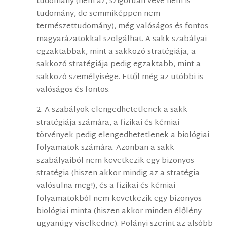
tudomány (nem az, szigorúan véve nem is
tudomány, de semmiképpen nem
természettudomány), még valóságos és fontos
magyarázatokkal szolgálhat. A sakk szabályai
egzaktabbak, mint a sakkozó stratégiája, a
sakkozó stratégiája pedig egzaktabb, mint a
sakkozó személyisége. Ettől még az utóbbi is
valóságos és fontos.
2. A szabályok elengedhetetlenek a sakk
stratégiája számára, a fizikai és kémiai
törvények pedig elengedhetetlenek a biológiai
folyamatok számára. Azonban a sakk
szabályaiból nem következik egy bizonyos
stratégia (hiszen akkor mindig az a stratégia
valósulna meg!), és a fizikai és kémiai
folyamatokból nem következik egy bizonyos
biológiai minta (hiszen akkor minden élőlény
ugyanúgy viselkedne). Polányi szerint az alsóbb