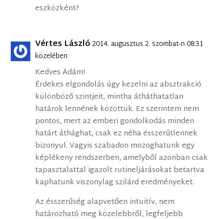
eszközként?
Vértes László
2014. augusztus 2. szombat-n 08:31
közelében
Kedves Ádám!
Érdekes elgondolás úgy kezelni az absztrakció
különböző szintjeit, mintha átháthatatlan
határok lennének közöttük. Ez szerintem nem
pontos, mert az emberi gondolkodás minden
határt áthághat, csak ez néha ésszerűtlennek
bizonyul. Vagyis szabadon mozoghatunk egy
képlékeny rendszerben, amelyből azonban csak
tapasztalattal igazolt rutineljárásokat betartva
kaphatunk viszonylag szilárd eredményeket.
Az ésszerűség alapvetően intuitív, nem
határozható meg közelebbről, legfeljebb