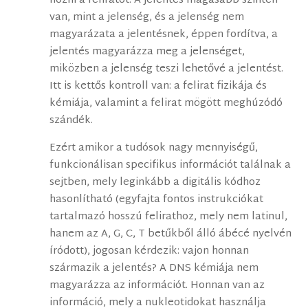
hozni a feliratot. A jelentés magasabb szinten
van, mint a jelenség, és a jelenség nem
magyarázata a jelentésnek, éppen fordítva, a
jelentés magyarázza meg a jelenséget,
miközben a jelenség teszi lehetővé a jelentést.
Itt is kettős kontroll van: a felirat fizikája és
kémiája, valamint a felirat mögött meghúzódó
szándék.
Ezért amikor a tudósok nagy mennyiségű,
funkcionálisan specifikus információt találnak a
sejtben, mely leginkább a digitális kódhoz
hasonlítható (egyfajta fontos instrukciókat
tartalmazó hosszú felirathoz, mely nem latinul,
hanem az A, G, C, T betűkből álló ábécé nyelvén
íródott), jogosan kérdezik: vajon honnan
származik a jelentés? A DNS kémiája nem
magyarázza az információt. Honnan van az
információ, mely a nukleotidokat használja