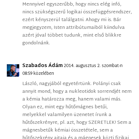
Mennyivel egyszerűbb, hogy nincs elég infó,
nincs szükségszerű logikai összefüggésrendszer,
ezért kényszerül találgatni. Ahogy mi is. Bár
megjegyzem, Isten attribútumaiból kiindulva
azért jóval többet tudunk, mint első blikkre
gondolnánk.
Szabados Ádám
2014. augusztus 2. szombat-n
08:59 közelében
László, nagyjából egyetértünk. Polányi csak
annyit mond, hogy a nukleotidok sorrendjét nem
a kémia határozza meg, hanem valami más.
Olyan ez, mint egy hűtőmágnes betűi,
melyekkel valamilyen üzenetet írunk a
hűtőszekrényre, pl. azt, hogy SZERETLEK! Sem a
mágnesbetűk kémiai összetétele, sem a
hűtőszekrény ajtaja és a mágnesek közti fizikai