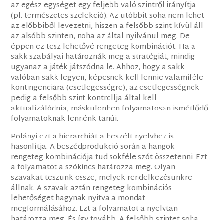
az egész egységet egy feljebb való szintről irányítja
(pl. természetes szelekció). Az utóbbit soha nem lehet
az előbbiből levezetni, hiszen a felsőbb szint kívül áll
az alsóbb szinten, noha az által nyilvánul meg. De
éppen ez tesz lehetővé rengeteg kombinációt. Ha a
sakk szabályai határoznák meg a stratégiát, mindig
ugyanaz a játék játszódna le. Ahhoz, hogy a sakk
valóban sakk legyen, képesnek kell lennie valamiféle
kontingenciára (esetlegességre), az esetlegességnek
pedig a felsőbb szint kontrollja által kell
aktualizálódnia, máskülönben folyamatosan ismétlődő
folyamatoknak lennénk tanúi.
Polányi ezt a hierarchiát a beszélt nyelvhez is
hasonlítja. A beszédprodukció során a hangok
rengeteg kombinációja tud sokféle szót összetenni. Ezt
a folyamatot a szókincs határozza meg. Olyan
szavakat teszünk össze, melyek rendelkezésünkre
állnak. A szavak aztán rengeteg kombinációs
lehetőséget hagynak nyitva a mondat
megformálásához. Ezt a folyamatot a nyelvtan
határozza meg. És így tovább. A felsőbb szintet soha