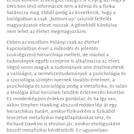
kettős kontroll szükségszerűségét. A lényeg az, hogy a
DNS-ben lévő információt nem a kémia és a fizika
határozza meg. Ebből pedig az következik, hogy a
biológiában a csak „bottom-up” (alulról felfelé)
magyarázatok eleve rosszak. A génekből kiindulva
nem lehet az életet megmagyarázni.
Ebben az esszében Polányi csak az élettel
kapcsolatban érvel a működés és jelentés
szükségszerű hierarchiája mellett, de máshol a
tudományok egyéb szintjeire is alkalmazza az elvet.
Végső soron maguk a tudományok sem értelmezhetik
a valóságot, a természettudományok a pszichológia és
a szociológia szintjén nyernek további értelmet, a
pszichológia és szociológia pedig a metafizika, és talán
a teológia által kerülnek felsőbb értelmezési keretbe.
Ez mindenképpen érdekes gondolat, és ha így van,
akkor Stephen Hawking abszurd módon lép át egy
hierarchikus határt, amikor fizikusként a fizikából
levezetve metafizikai megállapításokat tesz, és
Richard Dawkins is tévúton jár, amikor etológusként
beszél metafizikai kérdésekről. Ez ugyanolyan