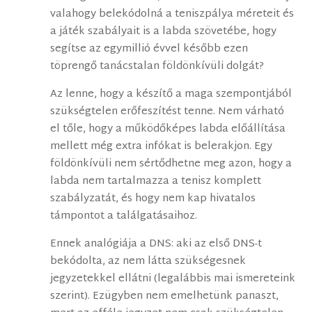
valahogy belekódolná a teniszpálya méreteit és
a játék szabályait is a labda szövetébe, hogy
segítse az egymillió évvel később ezen
töprengő tanácstalan földönkívüli dolgát?
Az lenne, hogy a készítő a maga szempontjából
szükségtelen erőfeszítést tenne. Nem várható
el tőle, hogy a működőképes labda előállítása
mellett még extra infókat is belerakjon. Egy
földönkívüli nem sértődhetne meg azon, hogy a
labda nem tartalmazza a tenisz komplett
szabályzatát, és hogy nem kap hivatalos
támpontot a találgatásaihoz.
Ennek analógiája a DNS: aki az első DNS-t
bekódolta, az nem látta szükségesnek
jegyzetekkel ellátni (legalábbis mai ismereteink
szerint). Ezügyben nem emelhetünk panaszt,