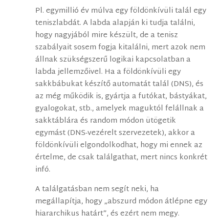
Pl. egymillió év múlva egy földönkívüli talál egy
teniszlabdát. A labda alapján ki tudja találni,
hogy nagyjából mire készült, de a tenisz
szabályait sosem fogja kitalálni, mert azok nem
állnak szükségszerű logikai kapcsolatban a
labda jellemzőivel. Ha a földönkívüli egy
sakkbábukat készítő automatát talál (DNS), és
az még működik is, gyártja a futókat, bástyákat,
gyalogokat, stb., amelyek maguktól felállnak a
sakktáblára és random módon ütögetik
egymást (DNS-vezérelt szervezetek), akkor a
földönkívüli elgondolkodhat, hogy mi ennek az
értelme, de csak találgathat, mert nincs konkrét
infó.
A találgatásban nem segít neki, ha
megállapítja, hogy „abszurd módon átlépne egy
hiararchikus határt”, és ezért nem megy.