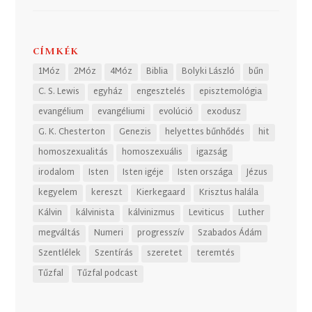
CÍMKÉK
1Móz
2Móz
4Móz
Biblia
Bolyki László
bűn
C. S. Lewis
egyház
engesztelés
episztemológia
evangélium
evangéliumi
evolúció
exodusz
G. K. Chesterton
Genezis
helyettes bűnhődés
hit
homoszexualitás
homoszexuális
igazság
irodalom
Isten
Isten igéje
Isten országa
Jézus
kegyelem
kereszt
Kierkegaard
Krisztus halála
Kálvin
kálvinista
kálvinizmus
Leviticus
Luther
megváltás
Numeri
progresszív
Szabados Ádám
Szentlélek
Szentírás
szeretet
teremtés
Tűzfal
Tűzfal podcast