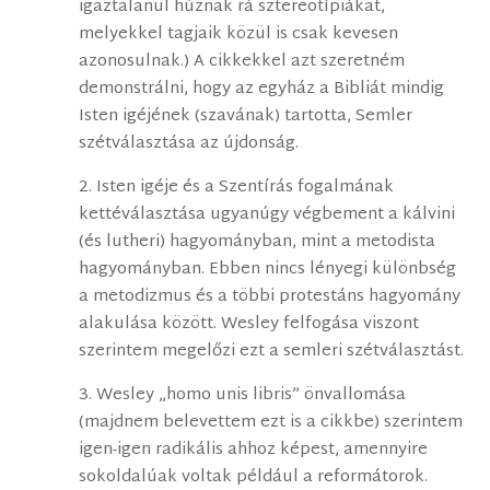
igaztalanul húznak rá sztereotípiákat,
melyekkel tagjaik közül is csak kevesen
azonosulnak.) A cikkekkel azt szeretném
demonstrálni, hogy az egyház a Bibliát mindig
Isten igéjének (szavának) tartotta, Semler
szétválasztása az újdonság.
2. Isten igéje és a Szentírás fogalmának
kettéválasztása ugyanúgy végbement a kálvini
(és lutheri) hagyományban, mint a metodista
hagyományban. Ebben nincs lényegi különbség
a metodizmus és a többi protestáns hagyomány
alakulása között. Wesley felfogása viszont
szerintem megelőzi ezt a semleri szétválasztást.
3. Wesley „homo unis libris” önvallomása
(majdnem belevettem ezt is a cikkbe) szerintem
igen-igen radikális ahhoz képest, amennyire
sokoldalúak voltak például a reformátorok.