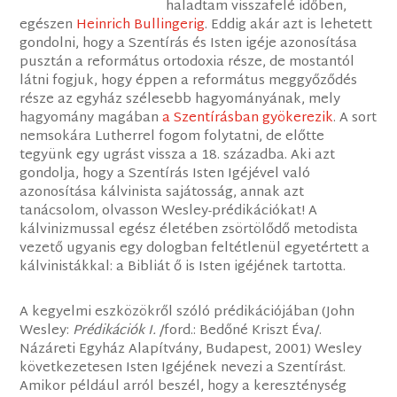
haladtam visszafelé időben,
egészen
Heinrich Bullingerig
. Eddig akár azt is lehetett
gondolni, hogy a Szentírás és Isten igéje azonosítása
pusztán a református ortodoxia része, de mostantól
látni fogjuk, hogy éppen a református meggyőződés
része az egyház szélesebb hagyományának, mely
hagyomány magában
a Szentírásban gyökerezik
. A sort
nemsokára Lutherrel fogom folytatni, de előtte
tegyünk egy ugrást vissza a 18. századba. Aki azt
gondolja, hogy a Szentírás Isten Igéjével való
azonosítása kálvinista sajátosság, annak azt
tanácsolom, olvasson Wesley-prédikációkat! A
kálvinizmussal egész életében zsörtölődő metodista
vezető ugyanis egy dologban feltétlenül egyetértett a
kálvinistákkal: a Bibliát ő is Isten igéjének tartotta.
A kegyelmi eszközökről szóló prédikációjában (John
Wesley:
Prédikációk I.
/ford.: Bedőné Kriszt Éva/.
Názáreti Egyház Alapítvány, Budapest, 2001) Wesley
következetesen Isten Igéjének nevezi a Szentírást.
Amikor például arról beszél, hogy a kereszténység