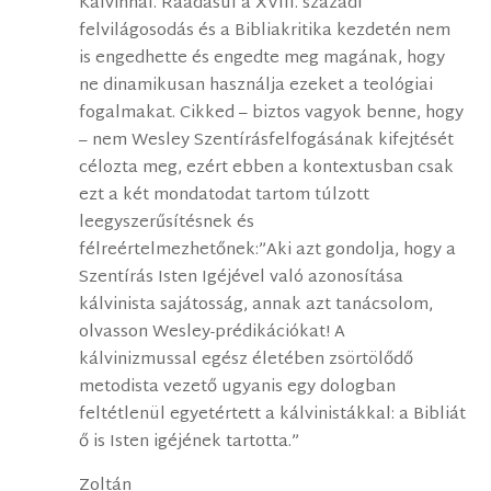
Kálvinnál. Ráadásul a XVIII. századi
felvilágosodás és a Bibliakritika kezdetén nem
is engedhette és engedte meg magának, hogy
ne dinamikusan használja ezeket a teológiai
fogalmakat. Cikked – biztos vagyok benne, hogy
– nem Wesley Szentírásfelfogásának kifejtését
célozta meg, ezért ebben a kontextusban csak
ezt a két mondatodat tartom túlzott
leegyszerűsítésnek és
félreértelmezhetőnek:”Aki azt gondolja, hogy a
Szentírás Isten Igéjével való azonosítása
kálvinista sajátosság, annak azt tanácsolom,
olvasson Wesley-prédikációkat! A
kálvinizmussal egész életében zsörtölődő
metodista vezető ugyanis egy dologban
feltétlenül egyetértett a kálvinistákkal: a Bibliát
ő is Isten igéjének tartotta.”
Zoltán