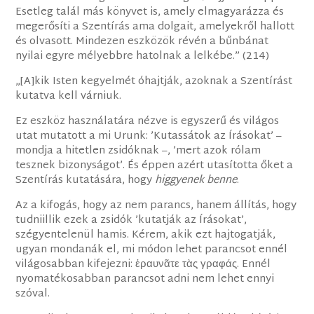
Esetleg talál más könyvet is, amely elmagyarázza és
megerősíti a Szentírás ama dolgait, amelyekről hallott
és olvasott. Mindezen eszközök révén a bűnbánat
nyilai egyre mélyebbre hatolnak a lelkébe.” (214)
„[A]kik Isten kegyelmét óhajtják, azoknak a Szentírást
kutatva kell várniuk.
Ez eszköz használatára nézve is egyszerű és világos
utat mutatott a mi Urunk: ’Kutassátok az Írásokat’ –
mondja a hitetlen zsidóknak –, ’mert azok rólam
tesznek bizonyságot’. És éppen azért utasította őket a
Szentírás kutatására, hogy
higgyenek benne
.
Az a kifogás, hogy az nem parancs, hanem állítás, hogy
tudniillik ezek a zsidók ’kutatják az Írásokat’,
szégyentelenül hamis. Kérem, akik ezt hajtogatják,
ugyan mondanák el, mi módon lehet parancsot ennél
világosabban kifejezni: ἐραυνᾶτε τὰς γραφάς. Ennél
nyomatékosabban parancsot adni nem lehet ennyi
szóval.