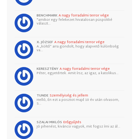
BENCHMARK
A nagy forradalmi terror vége
"amikor egy felekezet hivatalosan püspökké
választ…
X. JÓZSEF
A nagy forradalmi terror vége
A „költő” arra gondolt, hogy alapvető különbség
va…
KERESZTÉNY
A nagy forradalmi terror vége
Péter, egyetértek. Amit írsz, az igaz, a katolikus…
TUNDE
Személyiség és jellem
Helló, Én ezt a posztot majd 10 év után olvasom,
S…
SZALAI MIKLÓS
Erőgyűjtés
Jó pihenést, kiváncsi vagyok, mit fogsz írni az ál…