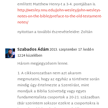
említett Matthew Henry-t a 3-4. pontjában is.
http://wesley.nnu.edu/john-wesley/john-wesleys-
notes-on-the-bible/preface-to-the-old-testament-
notes/
nyitottan a további észrevételeidre: Zoltán
Szabados Ádám
2013. szeptember 17. kedd-n
12:24 közelében
Három megjegyzésem lenne.
1. A cikksorozatban nem azt akarom
megmutatni, hogy az egyház a története során
mindig úgy értelmezte a Szentírást, mint
mondjuk a Biblia Szövetség vagy egyes
fundamentalista csoportok a 20-21. században.
(Bár szerintem sokszor ezekre a csoportokra is