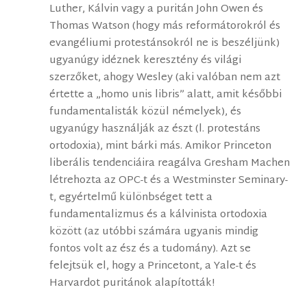
Luther, Kálvin vagy a puritán John Owen és
Thomas Watson (hogy más reformátorokról és
evangéliumi protestánsokról ne is beszéljünk)
ugyanúgy idéznek keresztény és világi
szerzőket, ahogy Wesley (aki valóban nem azt
értette a „homo unis libris” alatt, amit későbbi
fundamentalisták közül némelyek), és
ugyanúgy használják az észt (l. protestáns
ortodoxia), mint bárki más. Amikor Princeton
liberális tendenciáira reagálva Gresham Machen
létrehozta az OPC-t és a Westminster Seminary-
t, egyértelmű különbséget tett a
fundamentalizmus és a kálvinista ortodoxia
között (az utóbbi számára ugyanis mindig
fontos volt az ész és a tudomány). Azt se
felejtsük el, hogy a Princetont, a Yale-t és
Harvardot puritánok alapították!