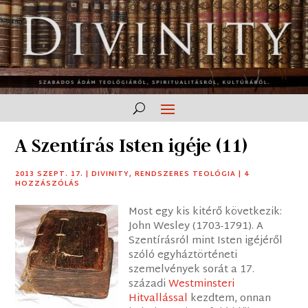
A Szentírás Isten igéje (11)
2013 SZEPT. 17.
|
DIVINITY
,
RENDSZERES TEOLÓGIA
|
4
HOZZÁSZÓLÁS
Most egy kis kitérő következik:
John Wesley (1703-1791). A
Szentírásról mint Isten igéjéről
szóló egyháztörténeti
szemelvények sorát a 17.
századi
Westminsteri
Hitvallással
kezdtem, onnan