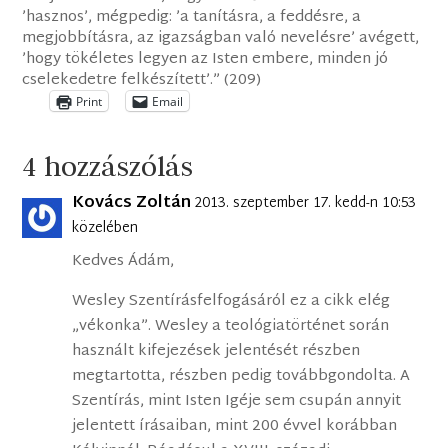
’hasznos’, mégpedig: ’a tanításra, a feddésre, a
megjobbításra, az igazságban való nevelésre’ avégett,
’hogy tökéletes legyen az Isten embere, minden jó
cselekedetre felkészített’.” (209)
Print
Email
4 hozzászólás
Kovács Zoltán
2013. szeptember 17. kedd-n 10:53
közelében
Kedves Ádám,
Wesley Szentírásfelfogásáról ez a cikk elég
„vékonka”. Wesley a teológiatörténet során
használt kifejezések jelentését részben
megtartotta, részben pedig továbbgondolta. A
Szentírás, mint Isten Igéje sem csupán annyit
jelentett írásaiban, mint 200 évvel korábban