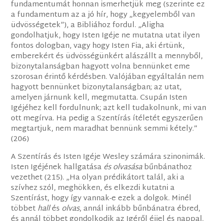
fundamentumát honnan ismerhetjük meg (szerinte ez
a fundamentum az a jó hír, hogy „kegyelemből van
üdvösségetek”), a Bibliához fordul. „Aligha
gondolhatjuk, hogy Isten Igéje ne mutatna utat ilyen
fontos dologban, vagy hogy Isten Fia, aki értünk,
emberekért és üdvösségünkért alászállt a mennyből,
bizonytalanságban hagyott volna bennünket eme
szorosan érintő kérdésben. Valójában egyáltalán nem
hagyott bennünket bizonytalanságban; az utat,
amelyen járnunk kell, megmutatta. Csupán Isten
Igéjéhez kell fordulnunk; azt kell tudakolnunk, mi van
ott megírva. Ha pedig a Szentírás ítéletét egyszerűen
megtartjuk, nem maradhat bennünk semmi kétely.”
(206)
A Szentírás és Isten Igéje Wesley számára szinonimák.
Isten Igéjének hallgatása
és olvasása
bűnbánathoz
vezethet (215). „Ha olyan prédikátort talál, aki a
szívhez szól, meghökken, és elkezdi kutatni a
Szentírást, hogy így vannak-e ezek a dolgok. Minél
többet
hall
és
olvas
, annál inkább bűnbánatra ébred,
és annál többet gondolkodik az Igéről éjjel és nappal.