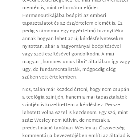
tévedhetetlenségéhez, de már más érvrendszer
mentén is, mint reformátor elődei.
Hermeneutikájába beépíti az emberi
tapasztalatot és az ész/értelem elemét is. Ez
pedig számomra egy egyértelmű bizonyítéka
annak hogyan lehet az új kérdésfelvetésekre
nyitottan, akár a hagyományai beépítésével
vagy szétfeszítésével gondolkodni. A mai
magyar „homines unius libri” általában így vagy
úgy, de fundamentalisták, mégpedig elég
szűken vett értelemben.
Nos, talán már kezded érteni, hogy nem csupán
a teológia szintjén, hanem a mai tapasztalatok
szintjén is közelítettem a kérdéshez. Persze
lehetett volna ezzel is kezdenem. Egy szó, mint
száz: Wesley nem Kálvin, de nemcsak a
predestináció tanában. Wesley az Ószövetség
kommentárja bevezetőjében említi az általad is