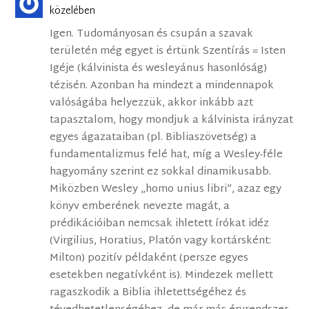
közelében
Igen. Tudományosan és csupán a szavak
területén még egyet is értünk Szentírás = Isten
Igéje (kálvinista és wesleyánus hasonlóság)
tézisén. Azonban ha mindezt a mindennapok
valóságába helyezzük, akkor inkább azt
tapasztalom, hogy mondjuk a kálvinista irányzat
egyes ágazataiban (pl. Bibliaszövetség) a
fundamentalizmus felé hat, míg a Wesley-féle
hagyomány szerint ez sokkal dinamikusabb.
Miközben Wesley „homo unius libri”, azaz egy
könyv emberének nevezte magát, a
prédikációiban nemcsak ihletett írókat idéz
(Virgilius, Horatius, Platón vagy kortársként:
Milton) pozitív példaként (persze egyes
esetekben negatívként is). Mindezek mellett
ragaszkodik a Biblia ihletettségéhez és