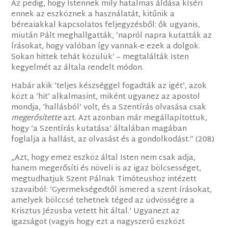
Az pedig, hogy Istennek mily hatalmas áldása kíséri
ennek az eszköznek a használatát, kitűnik a
béreaiakkal kapcsolatos feljegyzésből: ők ugyanis,
miután Pált meghallgatták, ’napról napra kutatták az
Írásokat, hogy valóban így vannak-e ezek a dolgok.
Sokan hittek tehát közülük’ – megtalálták Isten
kegyelmét az általa rendelt módon.
Habár akik ’teljes készséggel fogadták az igét’, azok
közt a ’hit’ alkalmasint, miként ugyanez az apostol
mondja, ’hallásból’ volt, és a Szentírás olvasása csak
megerősítette
azt. Azt azonban már megállapítottuk,
hogy ’a Szentírás kutatása’ általában magában
foglalja a hallást, az olvasást és a gondolkodást.” (208)
„Azt, hogy emez eszköz által Isten nem csak adja,
hanem megerősíti és növeli is az igaz bölcsességet,
megtudhatjuk Szent Pálnak Timóteushoz intézett
szavaiból: ’Gyermekségedtől ismered a szent írásokat,
amelyek bölccsé tehetnek téged az üdvösségre a
Krisztus Jézusba vetett hit által.’ Ugyanezt az
igazságot (vagyis hogy ezt a nagyszerű eszközt