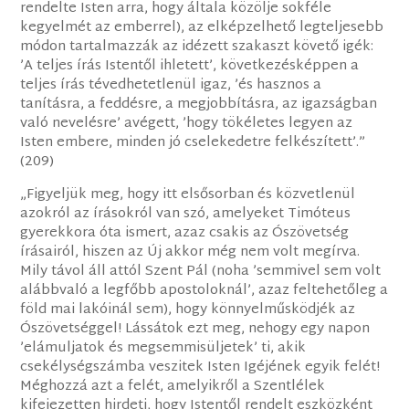
rendelte Isten arra, hogy általa közölje sokféle
kegyelmét az emberrel), az elképzelhető legteljesebb
módon tartalmazzák az idézett szakaszt követő igék:
’A teljes írás Istentől ihletett’, következésképpen a
teljes írás tévedhetetlenül igaz, ’és hasznos a
tanításra, a feddésre, a megjobbításra, az igazságban
való nevelésre’ avégett, ’hogy tökéletes legyen az
Isten embere, minden jó cselekedetre felkészített’.”
(209)
„Figyeljük meg, hogy itt elsősorban és közvetlenül
azokról az írásokról van szó, amelyeket Timóteus
gyerekkora óta ismert, azaz csakis az Ószövetség
írásairól, hiszen az Új akkor még nem volt megírva.
Mily távol áll attól Szent Pál (noha ’semmivel sem volt
alábbvaló a legfőbb apostoloknál’, azaz feltehetőleg a
föld mai lakóinál sem), hogy könnyelműsködjék az
Ószövetséggel! Lássátok ezt meg, nehogy egy napon
’elámuljatok és megsemmisüljetek’ ti, akik
csekélységszámba veszitek Isten Igéjének egyik felét!
Méghozzá azt a felét, amelyikről a Szentlélek
kifejezetten hirdeti, hogy Istentől rendelt eszközként