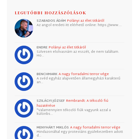
LEGUTÓBBI HOZZÁSZÓLÁSOK
SZABADOS ÁDÁM
Polányi az élet titkáról
Az angol eredeti itt elérhető online: https://www.…
ENDRE
Polányi az élet titkáról
Szívesen elolvasnám az esszét, de nem találtam.
Ho…
BENCHMARK
A nagy forradalmi terror vége
A svéd egyház alapvetően államegyházi karakterű
an…
SZILÁGYI JÓZSEF
Rembrandt: A tékozló fiú
hazatérése
"Valamennyien tékozló fiúk vagyunk azzal a
különbs…
MENYHÁRT MIKLÓS
A nagy forradalmi terror vége
Mindazonáltal egy protestáns gyülekezetben adott
d…