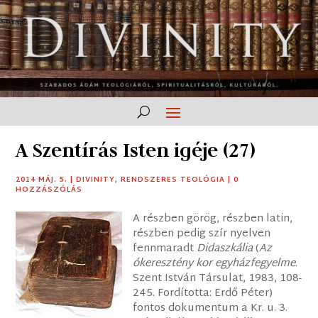
A Szentírás Isten igéje (27)
2014 MÁJ. 5.
|
DIVINITY
,
RENDSZERES TEOLÓGIA
|
0
HOZZÁSZÓLÁS
A részben görög, részben latin,
részben pedig szír nyelven
fennmaradt
Didaszkália
(
Az
ókeresztény kor egyházfegyelme
.
Szent István Társulat, 1983, 108-
245. Fordította: Erdő Péter)
fontos dokumentum a Kr. u. 3.