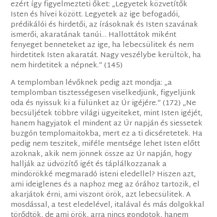
ezért így figyelmezteti őket: „Legyetek közvetítők
Isten és hívei között. Legyetek az ige befogadói,
prédikálói és hirdetői, az írásoknak és Isten szavának
ismerői, akaratának tanúi… Hallottátok miként
fenyeget benneteket az ige, ha lebecsülitek és nem
hirdetitek Isten akaratát. Nagy veszélybe kerültök, ha
nem hirdetitek a népnek.” (145)
A templomban lévőknek pedig azt mondja: „a
templomban tisztességesen viselkedjünk, figyeljünk
oda és nyissuk ki a fülünket az Úr igéjére.” (172) „Ne
becsüljétek többre világi ügyeiteket, mint Isten igéjét,
hanem hagyjatok el mindent az Úr napján és siessetek
buzgón templomaitokba, mert ez a ti dicséretetek. Ha
pedig nem teszitek, miféle mentsége lehet Isten előtt
azoknak, akik nem jönnek össze az Úr napján, hogy
hallják az üdvözítő igét és táplálkozzanak a
mindörökké megmaradó isteni eledellel? Hiszen azt,
ami ideiglenes és a naphoz meg az órához tartozik, el
akarjátok érni, ami viszont örök, azt lebecsülitek. A
mosdással, a test eledelével, italával és más dolgokkal
törődtök, de ami örök, arra nincs gondotok, hanem