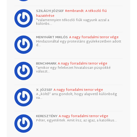
SZILÁGYI JÓZSEF
Rembrandt: A tékozló fiú
hazatérése
"Valamennyien tékozló fiúk vagyunk azzal a
különbs…
MENYHÁRT MIKLÓS
A nagy forradalmi terror vége
Mindazonáltal egy protestáns gyülekezetben adott
d…
BENCHMARK
A nagy forradalmi terror vége
"amikor egy felekezet hivatalosan püspökké
választ…
X. JÓZSEF
A nagy forradalmi terror vége
A „költő” arra gondolt, hogy alapvető különbség
va…
KERESZTÉNY
A nagy forradalmi terror vége
Péter, egyetértek. Amit írsz, az igaz, a katolikus…