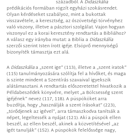
századból. A
Didaszkália
prédikációs formában rögzít egyházi szokásrendet.
Olyan kérdéseket szabályoz, mint a bukottak
visszavétele, a keresztség, az ószövetségi törvényhez
való viszony, illetve a pásztori szolgálat. Vajon hogyan
viszonyul ez a korai keresztény rendtartás a Bibliához?
A válasz egy irányba mutat: a Biblia a
Didaszkália
szerzői szerint Isten írott igéje. Elsöprő mennyiségű
bizonyíték támasztja ezt alá.
A
Didaszkália
a „szent ige” (113), illetve a „szent iratok”
(115) tanulmányozására szólítja fel a hívőket, és maga
is szinte mindent a Szentírás szavaival igyekszik
alátámasztani. A rendtartás előszeretettel hivatkozik a
Példabeszédek könyvére, melyet „a Bölcsesség szent
igéjének” nevez (117, 118). A püspököket arra
buzdítja, hogy „használják a szent írásokat” (223),
„törődjenek az igével”, arra támaszkodva tanítsák a
népet, legeltessék a nyájat (121). Aki a püspök ellen
beszél, az ellen beszél, akinek a közvetítésével „az
igét tanulják” (152). A püspökök felelőssége nagy,