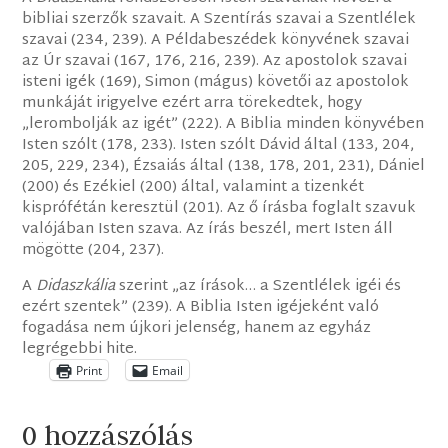
bibliai szerzők szavait. A Szentírás szavai a Szentlélek
szavai (234, 239). A Példabeszédek könyvének szavai
az Úr szavai (167, 176, 216, 239). Az apostolok szavai
isteni igék (169), Simon (mágus) követői az apostolok
munkáját irigyelve ezért arra törekedtek, hogy
„lerombolják az igét” (222). A Biblia minden könyvében
Isten szólt (178, 233). Isten szólt Dávid által (133, 204,
205, 229, 234), Ézsaiás által (138, 178, 201, 231), Dániel
(200) és Ezékiel (200) által, valamint a tizenkét
kisprófétán keresztül (201). Az ő írásba foglalt szavuk
valójában Isten szava. Az írás beszél, mert Isten áll
mögötte (204, 237).
A
Didaszkália
szerint „az írások… a Szentlélek igéi és
ezért szentek” (239). A Biblia Isten igéjeként való
fogadása nem újkori jelenség, hanem az egyház
legrégebbi hite.
Print
Email
0 hozzászólás