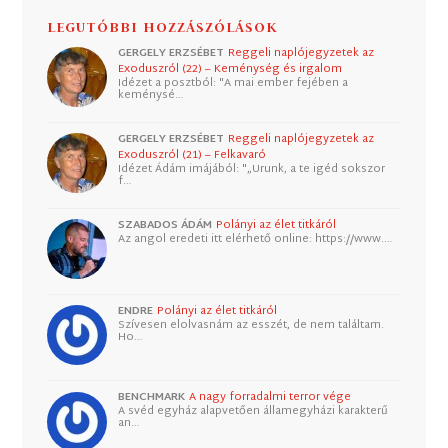
LEGUTÓBBI HOZZÁSZÓLÁSOK
GERGELY ERZSÉBET
Reggeli naplójegyzetek az
Exoduszról (22) – Keménység és irgalom
Idézet a posztból: "A mai ember fejében a
keménysé…
GERGELY ERZSÉBET
Reggeli naplójegyzetek az
Exoduszról (21) – Felkavaró
Idézet Ádám imájából: "„Urunk, a te igéd sokszor
f…
SZABADOS ÁDÁM
Polányi az élet titkáról
Az angol eredeti itt elérhető online: https://www.…
ENDRE
Polányi az élet titkáról
Szívesen elolvasnám az esszét, de nem találtam.
Ho…
BENCHMARK
A nagy forradalmi terror vége
A svéd egyház alapvetően államegyházi karakterű
an…