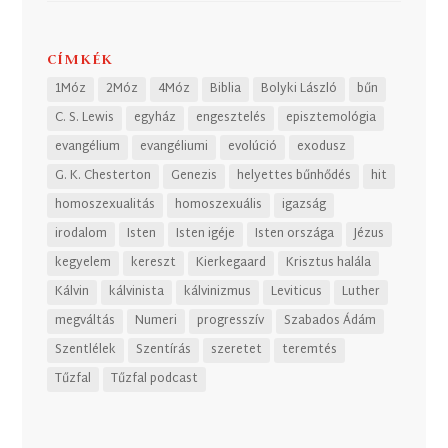
CÍMKÉK
1Móz
2Móz
4Móz
Biblia
Bolyki László
bűn
C. S. Lewis
egyház
engesztelés
episztemológia
evangélium
evangéliumi
evolúció
exodusz
G. K. Chesterton
Genezis
helyettes bűnhődés
hit
homoszexualitás
homoszexuális
igazság
irodalom
Isten
Isten igéje
Isten országa
Jézus
kegyelem
kereszt
Kierkegaard
Krisztus halála
Kálvin
kálvinista
kálvinizmus
Leviticus
Luther
megváltás
Numeri
progresszív
Szabados Ádám
Szentlélek
Szentírás
szeretet
teremtés
Tűzfal
Tűzfal podcast