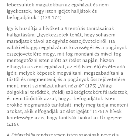
lebecsülitek magatokban az egyházat és nem
igyekeztek, hogy Isten igéjét halljátok és
befogadjátok.” (173-174)
Így is buzdítja a hívőket a Szentírás tanításainak
hallgatására: „Igyekezzetek tehát, hogy sohasem
maradjatok távol az egyház összejöveteleiről. Ha
valaki elhagyja egyházának közösségét és a pogányok
összejövetelére megy, mit fog mondani és mivel fog
mentegetőzni Isten előtt az ítélet napján, hiszen
elhagyta a szent egyházat, az élő Isten élő és életadó
igéit, melyek képesek megváltani, megszabadítani a
tűztől és megmenteni, és a pogányok összejövetelére
ment, mert színházat akart nézni?” (175) „Világi
dolgokkal törődtök, (földi) szükségletekért fáradoztok,
és nem törődtök azzal, hogy… befogadjátok Isten
örökké megmaradó tanítását, mely meg tudja menteni
azokat, akik elfogadják az élet igéjét.” (175) A hívek
kötelessége az is, hogy tanítsák fiaikat az Úr igéjére
(216).
A
Didaszkália
rendszeresen Isten szavának nevezi a