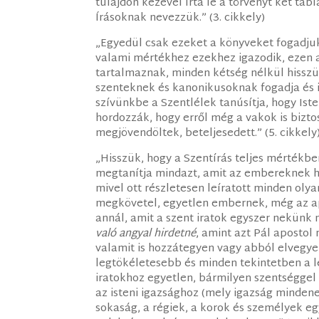
tulajdon kezével írta le a törvényt két tábl
Írásoknak nevezzük.” (3. cikkely)
„Egyedül csak ezeket a könyveket fogadju
valami mértékhez ezekhez igazodik, ezen a
tartalmaznak, minden kétség nélkül hissz
szenteknek és kanonikusoknak fogadja és i
szívünkbe a Szentlélek tanúsítja, hogy Is
hordozzák, hogy erről még a vakok is biz
megjövendöltek, beteljesedett.” (5. cikkely
„Hisszük, hogy a Szentírás teljes mértékbe
megtanítja mindazt, amit az embereknek hi
mivel ott részletesen leíratott minden olyan
megkövetel, egyetlen embernek, még az a
annál, amit a szent iratok egyszer nekünk
való angyal hirdetné
, amint azt Pál apostol 
valamit is hozzátegyen vagy abból elvegyen
legtökéletesebb és minden tekintetben a l
iratokhoz egyetlen, bármilyen szentségge
az isteni igazsághoz (mely igazság mindene
sokaság, a régiek, a korok és személyek eg