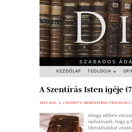
KEZDŐLAP
TEOLÓGIA
SPI
A Szentírás Isten igéje (7
2013 AUG. 3.
|
DIVINITY
,
RENDSZERES TEOLÓGIA
|
Ahogy időben vissza
nyilvánvaló, hogy a 
liberálisokkal vita