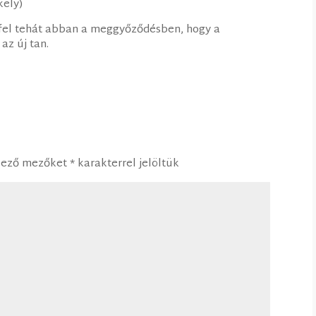
kely)
fel tehát abban a meggyőződésben, hogy a
az új tan.
lező mezőket
*
karakterrel jelöltük