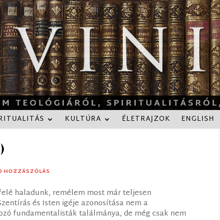
RITUALITÁS
KULTÚRA
ÉLETRAJZOK
ENGLISH
)
0 HOZZÁSZÓLÁS
felé haladunk, remélem most már teljesen
Szentírás és Isten igéje azonosítása nem a
tkozó fundamentalisták találmánya, de még csak nem