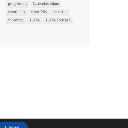
progresszív
Szabados Ádám
Szentlélek
Szentírás
szeretet
teremtés
Tűzfal
Tűzfal podcast
Elfogad