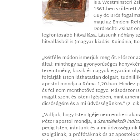
is a Westminsteri Zs
1561-ben született
Guy de Brés fogalma
majd az Emdeni Refo
Dordrechti Zsinat ö
legfontosabb hitvallása. Lássunk néhány s
hitvallásból is (magyar kiadás: Koinónia, Ko
„Kétféle módon ismerjük meg őt. Először a
által; minthogy az gyönyörűséges könyvké
teremtmény, kicsik és nagyok egyaránt oly
feltárják Isten láthatatlan dolgait, tudniill
apostol mondja a Róma 1,20-ban. Mindez 
és fel nem menthetővé tegye. Másodszor Is
magát szent és isteni Igéjében, mint amenn
dicsőségére és a mi üdvösségünkre.” (2. cik
„Valljuk, hogy Isten Igéje nem emberi akar
Péter apostol mondja,
a Szentlélektől indít
pedig Isten, irántunk és a mi üdvösségün
szolgáinak, a prófétáknak és az apostolokna