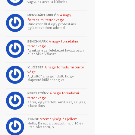
vagyunk azzal a különbs…
MENYHÁRT MIKLÓS
A nagy
forradalmi terror vége
Mindazonáltal egy protestáns
gyülekezetben adott d…
BENCHMARK
A nagy forradalmi
terror vége
"amikor egy felekezet hivatalosan
püspökké választ…
X. JÓZSEF
A nagy forradalmi terror
vége
A „költő” arra gondolt, hogy
alapvető különbség va…
KERESZTÉNY
A nagy forradalmi
terror vége
Péter, egyetértek. Amit írsz, az igaz,
a katolikus…
TUNDE
Személyiség és jellem
Helló, Én ezt a posztot majd 10 év
után olvasom, S…