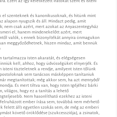
ára. Ezért az így keletkezett iratokat szent és isteni
k el szenteknek és kanonikusoknak, és hitünk mint
z alapon nyugszik és áll. Mindazt pedig, amit
ük; nem csak azért, mert azokat az Anyaszentegyház
smeri el, hanem mindenekelőtt azért, mert
tentől valók, s ennek bizonyítékát annyira önmagukon
tosan meggyőződhetnek, hiszen mindaz, amit bennük
)
n tartalmazza Isten akaratát, és elégségesen
nniük kell, ahhoz, hogy üdvösségüket elnyerjék. És
 isteni tiszteletnek a rendje, amilyent Isten tőlünk
postoloknak sem tanácsos másképpen tanítaniuk
 már megtanítottak; még akkor sem, ha azt
mennyből
mondja. És mert tiltva van, hogy Isten Igéjéhez bárki
, világos, hogy ez a tanítás a lehető
egteljesebb. Nem hasonlítható ezekhez az isteni
l felruházott ember írása sem, továbbá nem mérhető
k felett áll) egyetlen szokás sem, de még az emberi
ymást követő öröklődése [szukcessziója], a zsinatok,