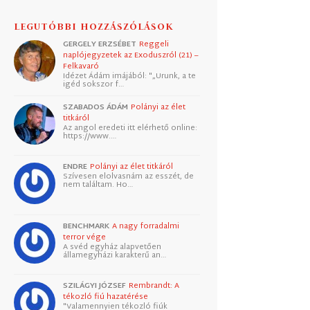
LEGUTÓBBI HOZZÁSZÓLÁSOK
GERGELY ERZSÉBET
Reggeli
naplójegyzetek az Exoduszról (21) –
Felkavaró
Idézet Ádám imájából: "„Urunk, a te
igéd sokszor f…
SZABADOS ÁDÁM
Polányi az élet
titkáról
Az angol eredeti itt elérhető online:
https://www.…
ENDRE
Polányi az élet titkáról
Szívesen elolvasnám az esszét, de
nem találtam. Ho…
BENCHMARK
A nagy forradalmi
terror vége
A svéd egyház alapvetően
államegyházi karakterű an…
SZILÁGYI JÓZSEF
Rembrandt: A
tékozló fiú hazatérése
"Valamennyien tékozló fiúk