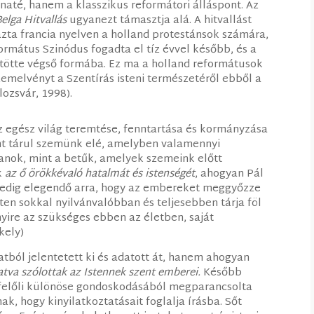
inaté, hanem a klasszikus reformátori álláspont. Az
Belga Hitvallás
ugyanezt támasztja alá. A hitvallást
zta francia nyelven a holland protestánsok számára,
rmátus Szinódus fogadta el tíz évvel később, és a
ntötte végső formába. Ez ma a holland reformátusok
zemelvényt a Szentírás isteni természetéről ebből a
lozsvár, 1998).
z egész világ teremtése, fenntartása és kormányzása
nt tárul szemünk elé, amelyben valamennyi
anok, mint a betűk, amelyek szemeink előtt
ik
az ő örökkévaló hatalmát és istenségét
, ahogyan Pál
pedig elegendő arra, hogy az embereket meggyőzze
ten sokkal nyilvánvalóbban és teljesebben tárja föl
yire az szükséges ebben az életben, saját
kely)
atból jelentetett ki és adatott át, hanem ahogyan
tatva szólottak az Istennek szent emberei.
Később
k felőli különöse gondoskodásából megparancsolta
k, hogy kinyilatkoztatásait foglalja írásba. Sőt