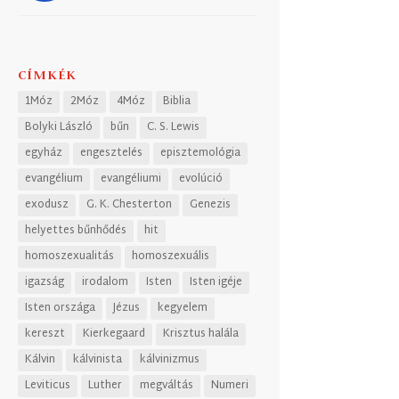
CÍMKÉK
1Móz
2Móz
4Móz
Biblia
Bolyki László
bűn
C. S. Lewis
egyház
engesztelés
episztemológia
evangélium
evangéliumi
evolúció
exodusz
G. K. Chesterton
Genezis
helyettes bűnhődés
hit
homoszexualitás
homoszexuális
igazság
irodalom
Isten
Isten igéje
Isten országa
Jézus
kegyelem
kereszt
Kierkegaard
Krisztus halála
Kálvin
kálvinista
kálvinizmus
Leviticus
Luther
megváltás
Numeri