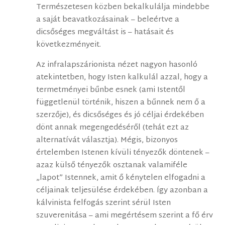
Természetesen közben bekalkulálja mindebbe
a saját beavatkozásainak – beleértve a
dicsőséges megváltást is – hatásait és
következményeit.
Az infralapszárionista nézet nagyon hasonló
atekintetben, hogy Isten kalkulál azzal, hogy a
termetményei bűnbe esnek (ami Istentől
függetlenül történik, hiszen a bűnnek nem ő a
szerzője), és dicsőséges és jó céljai érdekében
dönt annak megengedéséről (tehát ezt az
alternatívát választja). Mégis, bizonyos
értelemben Istenen kívüli tényezők döntenek –
azaz külső tényezők osztanak valamiféle
„lapot” Istennek, amit ő kénytelen elfogadni a
céljainak teljesülése érdekében. Így azonban a
kálvinista felfogás szerint sérül Isten
szuverenitása – ami megértésem szerint a fő érv