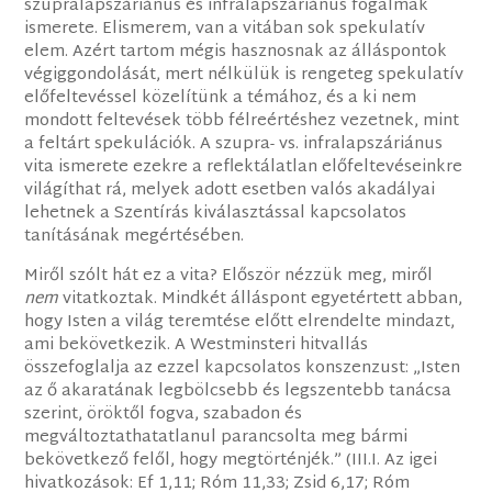
szupralapszáriánus és infralapszáriánus fogalmak
ismerete. Elismerem, van a vitában sok spekulatív
elem. Azért tartom mégis hasznosnak az álláspontok
végiggondolását, mert nélkülük is rengeteg spekulatív
előfeltevéssel közelítünk a témához, és a ki nem
mondott feltevések több félreértéshez vezetnek, mint
a feltárt spekulációk. A szupra- vs. infralapszáriánus
vita ismerete ezekre a reflektálatlan előfeltevéseinkre
világíthat rá, melyek adott esetben valós akadályai
lehetnek a Szentírás kiválasztással kapcsolatos
tanításának megértésében.
Miről szólt hát ez a vita? Először nézzük meg, miről
nem
vitatkoztak. Mindkét álláspont egyetértett abban,
hogy Isten a világ teremtése előtt elrendelte mindazt,
ami bekövetkezik. A Westminsteri hitvallás
összefoglalja az ezzel kapcsolatos konszenzust: „Isten
az ő akaratának legbölcsebb és legszentebb tanácsa
szerint, öröktől fogva, szabadon és
megváltoztathatatlanul parancsolta meg bármi
bekövetkező felől, hogy megtörténjék.” (III.I. Az igei
hivatkozások: Ef 1,11; Róm 11,33; Zsid 6,17; Róm