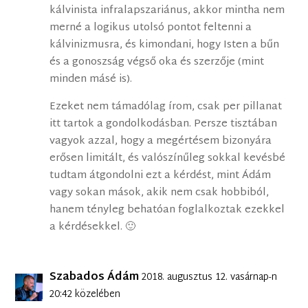
kálvinista infralapszariánus, akkor mintha nem
merné a logikus utolsó pontot feltenni a
kálvinizmusra, és kimondani, hogy Isten a bűn
és a gonoszság végső oka és szerzője (mint
minden másé is).
Ezeket nem támadólag írom, csak per pillanat
itt tartok a gondolkodásban. Persze tisztában
vagyok azzal, hogy a megértésem bizonyára
erősen limitált, és valószínűleg sokkal kevésbé
tudtam átgondolni ezt a kérdést, mint Ádám
vagy sokan mások, akik nem csak hobbiból,
hanem tényleg behatóan foglalkoztak ezekkel
a kérdésekkel. 🙂
Szabados Ádám
2018. augusztus 12. vasárnap-n
20:42 közelében