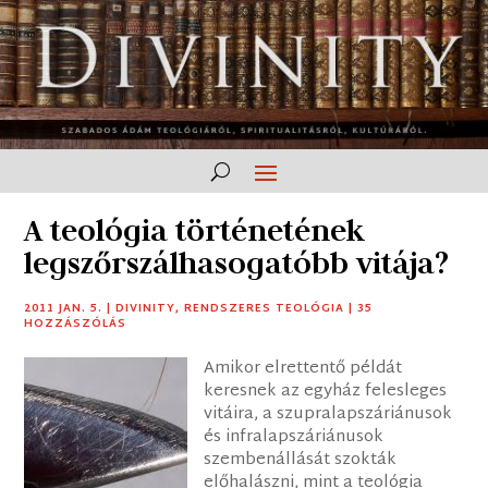
A teológia történetének
legszőrszálhasogatóbb vitája?
2011 JAN. 5.
|
DIVINITY
,
RENDSZERES TEOLÓGIA
|
35
HOZZÁSZÓLÁS
Amikor elrettentő példát
keresnek az egyház felesleges
vitáira, a szupralapszáriánusok
és infralapszáriánusok
szembenállását szokták
előhalászni, mint a teológia