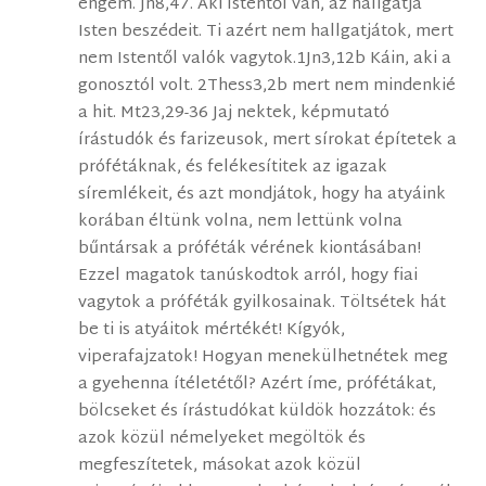
engem. Jn8,47. Aki Istentől van, az hallgatja
Isten beszédeit. Ti azért nem hallgatjátok, mert
nem Istentől valók vagytok.1Jn3,12b Káin, aki a
gonosztól volt. 2Thess3,2b mert nem mindenkié
a hit. Mt23,29-36 Jaj nektek, képmutató
írástudók és farizeusok, mert sírokat építetek a
prófétáknak, és felékesítitek az igazak
síremlékeit, és azt mondjátok, hogy ha atyáink
korában éltünk volna, nem lettünk volna
bűntársak a próféták vérének kiontásában!
Ezzel magatok tanúskodtok arról, hogy fiai
vagytok a próféták gyilkosainak. Töltsétek hát
be ti is atyáitok mértékét! Kígyók,
viperafajzatok! Hogyan menekülhetnétek meg
a gyehenna ítéletétől? Azért íme, prófétákat,
bölcseket és írástudókat küldök hozzátok: és
azok közül némelyeket megöltök és
megfeszítetek, másokat azok közül