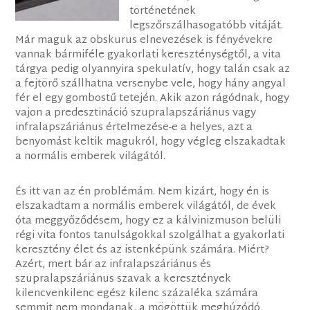
történetének
legszőrszálhasogatóbb vitáját.
Már maguk az obskurus elnevezések is fényévekre
vannak bármiféle gyakorlati kereszténységtől, a vita
tárgya pedig olyannyira spekulatív, hogy talán csak az
a fejtörő szállhatna versenybe vele, hogy hány angyal
fér el egy gombostű tetején. Akik azon rágódnak, hogy
vajon a predesztináció szupralapszáriánus vagy
infralapszáriánus értelmezése-e a helyes, azt a
benyomást keltik magukról, hogy végleg elszakadtak
a normális emberek világától.
És itt van az én problémám. Nem kizárt, hogy én is
elszakadtam a normális emberek világától, de évek
óta meggyőződésem, hogy ez a kálvinizmuson belüli
régi vita fontos tanulságokkal szolgálhat a gyakorlati
keresztény élet és az istenképünk számára. Miért?
Azért, mert bár az infralapszáriánus és
szupralapszáriánus szavak a keresztények
kilencvenkilenc egész kilenc százaléka számára
semmit nem mondanak, a mögöttük meghúzódó