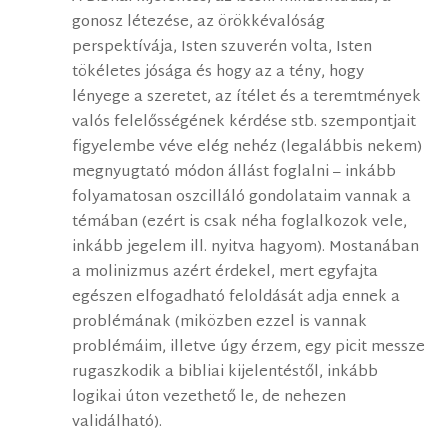
gonosz létezése, az örökkévalóság
perspektívája, Isten szuverén volta, Isten
tökéletes jósága és hogy az a tény, hogy
lényege a szeretet, az ítélet és a teremtmények
valós felelősségének kérdése stb. szempontjait
figyelembe véve elég nehéz (legalábbis nekem)
megnyugtató módon állást foglalni – inkább
folyamatosan oszcilláló gondolataim vannak a
témában (ezért is csak néha foglalkozok vele,
inkább jegelem ill. nyitva hagyom). Mostanában
a molinizmus azért érdekel, mert egyfajta
egészen elfogadható feloldását adja ennek a
problémának (miközben ezzel is vannak
problémáim, illetve úgy érzem, egy picit messze
rugaszkodik a bibliai kijelentéstől, inkább
logikai úton vezethető le, de nehezen
validálható).