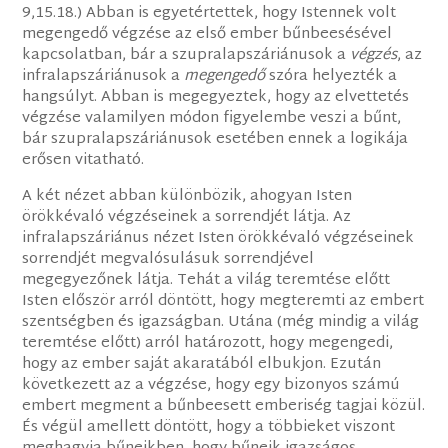
9,15.18.) Abban is egyetértettek, hogy Istennek volt
megengedő végzése az első ember bűnbeesésével
kapcsolatban, bár a szupralapszáriánusok a
végzés
, az
infralapszáriánusok a
megengedő
szóra helyezték a
hangsúlyt. Abban is megegyeztek, hogy az elvettetés
végzése valamilyen módon figyelembe veszi a bűnt,
bár szupralapszáriánusok esetében ennek a logikája
erősen vitatható.
A két nézet abban különbözik, ahogyan Isten
örökkévaló végzéseinek a sorrendjét látja. Az
infralapszáriánus nézet Isten örökkévaló végzéseinek
sorrendjét megvalósulásuk sorrendjével
megegyezőnek látja. Tehát a világ teremtése előtt
Isten először arról döntött, hogy megteremti az embert
szentségben és igazságban. Utána (még mindig a világ
teremtése előtt) arról határozott, hogy megengedi,
hogy az ember saját akaratából elbukjon. Ezután
következett az a végzése, hogy egy bizonyos számú
embert megment a bűnbeesett emberiség tagjai közül.
És végül amellett döntött, hogy a többieket viszont