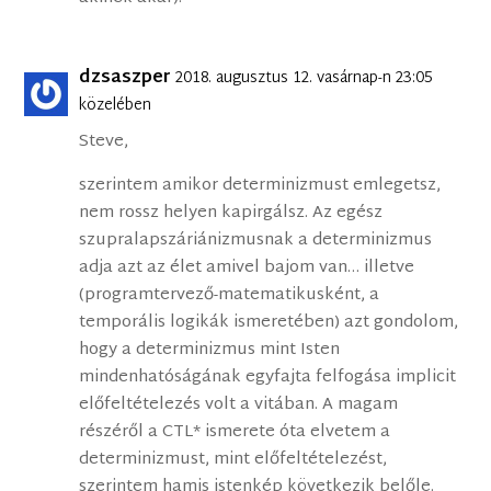
dzsaszper
2018. augusztus 12. vasárnap-n 23:05
közelében
Steve,
szerintem amikor determinizmust emlegetsz,
nem rossz helyen kapirgálsz. Az egész
szupralapszáriánizmusnak a determinizmus
adja azt az élet amivel bajom van… illetve
(programtervező-matematikusként, a
temporális logikák ismeretében) azt gondolom,
hogy a determinizmus mint Isten
mindenhatóságának egyfajta felfogása implicit
előfeltételezés volt a vitában. A magam
részéről a CTL* ismerete óta elvetem a
determinizmust, mint előfeltételezést,
szerintem hamis istenkép következik belőle.