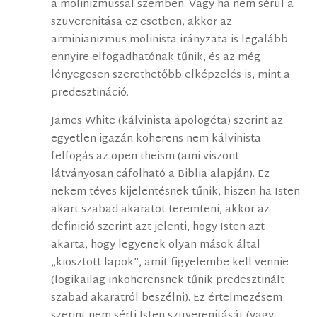
a molinizmussal szemben. Vagy ha nem sérül a
szuverenitása ez esetben, akkor az
arminianizmus molinista irányzata is legalább
ennyire elfogadhatónak tűnik, és az még
lényegesen szerethetőbb elképzelés is, mint a
predesztináció.
James White (kálvinista apologéta) szerint az
egyetlen igazán koherens nem kálvinista
felfogás az open theism (ami viszont
látványosan cáfolható a Biblia alapján). Ez
nekem téves kijelentésnek tűnik, hiszen ha Isten
akart szabad akaratot teremteni, akkor az
definició szerint azt jelenti, hogy Isten azt
akarta, hogy legyenek olyan mások által
„kiosztott lapok”, amit figyelembe kell vennie
(logikailag inkoherensnek tűnik predesztinált
szabad akaratról beszélni). Ez értelmezésem
szerint nem sérti Isten szuverenitását (vagy