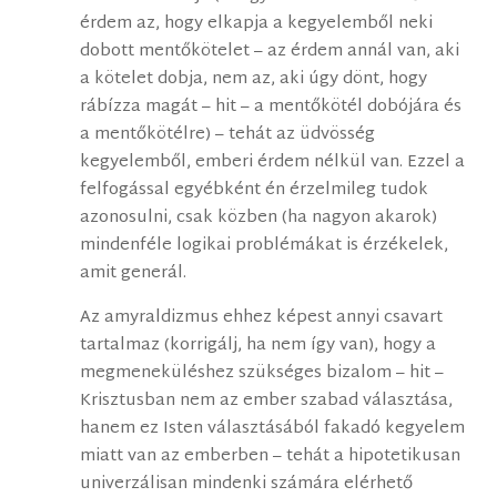
érdem az, hogy elkapja a kegyelemből neki
dobott mentőkötelet – az érdem annál van, aki
a kötelet dobja, nem az, aki úgy dönt, hogy
rábízza magát – hit – a mentőkötél dobójára és
a mentőkötélre) – tehát az üdvösség
kegyelemből, emberi érdem nélkül van. Ezzel a
felfogással egyébként én érzelmileg tudok
azonosulni, csak közben (ha nagyon akarok)
mindenféle logikai problémákat is érzékelek,
amit generál.
Az amyraldizmus ehhez képest annyi csavart
tartalmaz (korrigálj, ha nem így van), hogy a
megmeneküléshez szükséges bizalom – hit –
Krisztusban nem az ember szabad választása,
hanem ez Isten választásából fakadó kegyelem
miatt van az emberben – tehát a hipotetikusan
univerzálisan mindenki számára elérhető