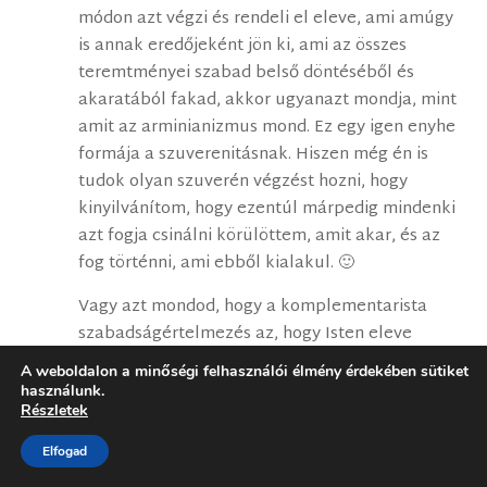
módon azt végzi és rendeli el eleve, ami amúgy
is annak eredőjeként jön ki, ami az összes
teremtményei szabad belső döntéséből és
akaratából fakad, akkor ugyanazt mondja, mint
amit az arminianizmus mond. Ez egy igen enyhe
formája a szuverenitásnak. Hiszen még én is
tudok olyan szuverén végzést hozni, hogy
kinyilvánítom, hogy ezentúl márpedig mindenki
azt fogja csinálni körülöttem, amit akar, és az
fog történni, ami ebből kialakul. 🙂
Vagy azt mondod, hogy a komplementarista
szabadságértelmezés az, hogy Isten eleve
elrendelte, hogy mindenki azt akarja szabadon,
A weboldalon a minőségi felhasználói élmény érdekében sütiket
amit Isten akar, hogy akarjon? Ezzel az a
használunk.
Részletek
probléma, hogy akkor azt kellene mondanunk,
hogy az is Isten akarata, hogy valaki a rosszat
Elfogad
akarja (hiszen tényszerűen sokan akarják a