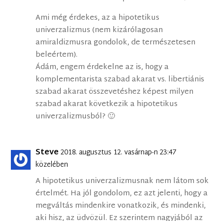
Ami még érdekes, az a hipotetikus
univerzalizmus (nem kizárólagosan
amiraldizmusra gondolok, de természetesen
beleértem).
Ádám, engem érdekelne az is, hogy a
komplementarista szabad akarat vs. libertiánis
szabad akarat összevetéshez képest milyen
szabad akarat következik a hipotetikus
univerzalizmusból? 🙂
Steve
2018. augusztus 12. vasárnap-n 23:47
közelében
A hipotetikus univerzalizmusnak nem látom sok
értelmét. Ha jól gondolom, ez azt jelenti, hogy a
megváltás mindenkire vonatkozik, és mindenki,
aki hisz, az üdvözül. Ez szerintem nagyjából az