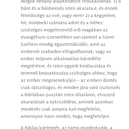
dolgok néhány alapkérdésre redukálódnak. 1) a
bűnt és a bűnbeesés Isten akarata-e, és ennek
felelőssége az övé, vagy nem? 2) a kegyelem,
hit, mindneki számára adott és a hithez
szükséges megelevenítő erő magában az
evangélium üzenetében van (amivel a Szent
Szellem mindig együttműködik), amit az
emberek szabadon elfogadhatnak, vagy az
ember teljesen alkalmatlan bármiféle
megtérésre, és Isten egyedi kiválasztása és
teremtő beavatkozása szükséges ahhoz, hogy
az ember megmeneküljön – az emberi döntés
csak látszólagos, és minden jóra való ösztönzés
a Bibliában pusztán Isten általános, elvszerű
akaratának a tükröződése, aminek azonban
mindenki csak annyira tud megfelelni,
amennyire Isten rendeli, hogy megfeleljen.
A Bibliai kijelentés, az isteni mindentudás, a