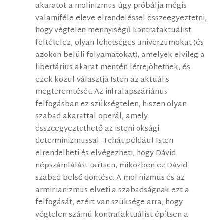
akaratot a molinizmus úgy próbálja mégis
valamiféle eleve elrendeléssel összeegyeztetni,
hogy végtelen mennyiségű kontrafaktuálist
feltételez, olyan lehetséges univerzumokat (és
azokon belüli folyamatokat), amelyek elvileg a
libertárius akarat mentén létrejöhetnek, és
ezek közül választja Isten az aktuális
megteremtését. Az infralapszáriánus
felfogásban ez szükségtelen, hiszen olyan
szabad akarattal operál, amely
összeegyeztethető az isteni oksági
determinizmussal. Tehát például Isten
elrendelheti és elvégezheti, hogy Dávid
népszámlálást tartson, miközben ez Dávid
szabad belső döntése. A molinizmus és az
arminianizmus elveti a szabadságnak ezt a
felfogását, ezért van szüksége arra, hogy
végtelen számú kontrafaktuálist építsen a