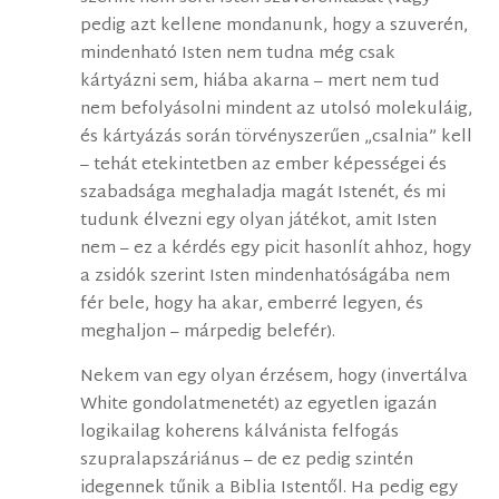
pedig azt kellene mondanunk, hogy a szuverén,
mindenható Isten nem tudna még csak
kártyázni sem, hiába akarna – mert nem tud
nem befolyásolni mindent az utolsó molekuláig,
és kártyázás során törvényszerűen „csalnia” kell
– tehát etekintetben az ember képességei és
szabadsága meghaladja magát Istenét, és mi
tudunk élvezni egy olyan játékot, amit Isten
nem – ez a kérdés egy picit hasonlít ahhoz, hogy
a zsidók szerint Isten mindenhatóságába nem
fér bele, hogy ha akar, emberré legyen, és
meghaljon – márpedig belefér).
Nekem van egy olyan érzésem, hogy (invertálva
White gondolatmenetét) az egyetlen igazán
logikailag koherens kálvánista felfogás
szupralapszáriánus – de ez pedig szintén
idegennek tűnik a Biblia Istentől. Ha pedig egy