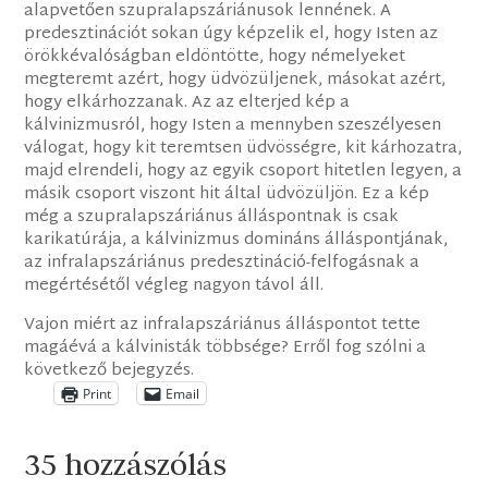
alapvetően szupralapszáriánusok lennének. A
predesztinációt sokan úgy képzelik el, hogy Isten az
örökkévalóságban eldöntötte, hogy némelyeket
megteremt azért, hogy üdvözüljenek, másokat azért,
hogy elkárhozzanak. Az az elterjed kép a
kálvinizmusról, hogy Isten a mennyben szeszélyesen
válogat, hogy kit teremtsen üdvösségre, kit kárhozatra,
majd elrendeli, hogy az egyik csoport hitetlen legyen, a
másik csoport viszont hit által üdvözüljön. Ez a kép
még a szupralapszáriánus álláspontnak is csak
karikatúrája, a kálvinizmus domináns álláspontjának,
az infralapszáriánus predesztináció-felfogásnak a
megértésétől végleg nagyon távol áll.
Vajon miért az infralapszáriánus álláspontot tette
magáévá a kálvinisták többsége? Erről fog szólni a
következő bejegyzés.
Print
Email
35 hozzászólás