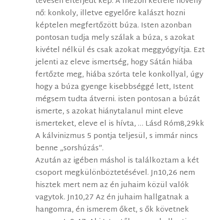
tévesen elterjedt kép. A mezőn kétféle növény
nő: konkoly, illetve egyelőre kalászt hozni
képtelen megfertőzött búza. Isten azonban
pontosan tudja mely szálak a búza, s azokat
kivétel nélkül és csak azokat meggyógyítja. Ezt
jelenti az eleve ismertség, hogy Sátán hiába
fertőzte meg, hiába szórta tele konkollyal, úgy
hogy a búza gyenge kisebbséggé lett, Istent
mégsem tudta átverni. isten pontosan a búzát
ismerte, s azokat hiánytalanul mint eleve
ismerteket, eleve el is hívta, … Lásd Róm8,29kk
A kálvinizmus 5 pontja teljesül, s immár nincs
benne „sorshúzás”.
Azután az igében máshol is találkoztam a két
csoport megkülönböztetésével. Jn10,26 nem
hisztek mert nem az én juhaim közül valók
vagytok. Jn10,27 Az én juhaim hallgatnak a
hangomra, én ismerem őket, s ők követnek