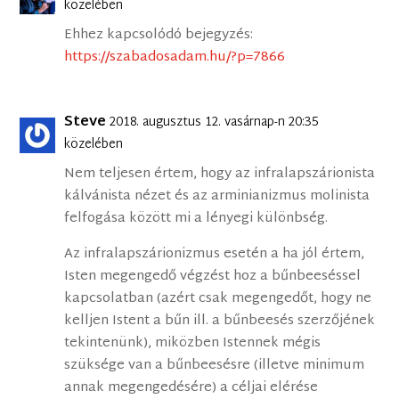
közelében
Ehhez kapcsolódó bejegyzés:
https://szabadosadam.hu/?p=7866
Steve
2018. augusztus 12. vasárnap-n 20:35
közelében
Nem teljesen értem, hogy az infralapszárionista
kálvánista nézet és az arminianizmus molinista
felfogása között mi a lényegi különbség.
Az infralapszárionizmus esetén a ha jól értem,
Isten megengedő végzést hoz a bűnbeeséssel
kapcsolatban (azért csak megengedőt, hogy ne
kelljen Istent a bűn ill. a bűnbeesés szerzőjének
tekintenünk), miközben Istennek mégis
szüksége van a bűnbeesésre (illetve minimum
annak megengedésére) a céljai elérése