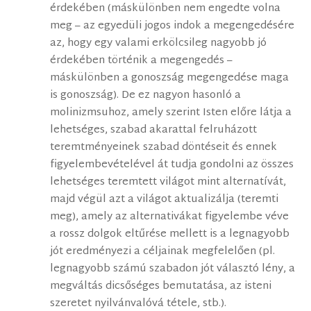
érdekében (máskülönben nem engedte volna
meg – az egyedüli jogos indok a megengedésére
az, hogy egy valami erkölcsileg nagyobb jó
érdekében történik a megengedés –
máskülönben a gonoszság megengedése maga
is gonoszság). De ez nagyon hasonló a
molinizmsuhoz, amely szerint Isten előre látja a
lehetséges, szabad akarattal felruházott
teremtményeinek szabad döntéseit és ennek
figyelembevételével át tudja gondolni az összes
lehetséges teremtett világot mint alternatívát,
majd végül azt a világot aktualizálja (teremti
meg), amely az alternativákat figyelembe véve
a rossz dolgok eltűrése mellett is a legnagyobb
jót eredményezi a céljainak megfelelően (pl.
legnagyobb számú szabadon jót választó lény, a
megváltás dicsőséges bemutatása, az isteni
szeretet nyilvánvalóvá tétele, stb.).