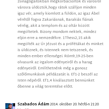
zsinagógáitokban megkorbácsoltok és városról
városra üldöztök,hogy rátok szálljon minden
igaz vér, amely kiomlott a földön, az igaz Ábel
vérétől fogva Zakariásnak, Barakiás fiának
véréig, akit a templom és az oltár között
megöltetek. Bizony mondom nektek, mindez
eljön erre a nemzedékre. 1Thess2,15 akik
megölték az Úr Jézust és a prófétákat és minket
is üldöznek, és Istennek nem tetszenek, és
minden ember ellenségei. Róm9,19-25-ben
olvasunk az irgalom edényeiről és a harag
edényeiről. Említhetnénk még a gonosz
szőlőmunkások példázatát is. Ef1-2 beszél az
Isten népéről. Ef1,4 kiválasztott bennünket
őbenne a világ teremtése előtt.
Szabados Ádám
2014. október 20. hétfő-n 21:20