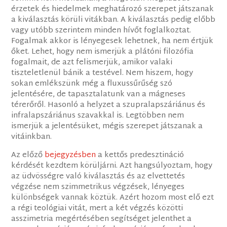
érzetek és hiedelmek meghatározó szerepet játszanak
a kiválasztás körüli vitákban. A kiválasztás pedig előbb
vagy utóbb szerintem minden hívőt foglalkoztat.
Fogalmak akkor is lényegesek lehetnek, ha nem értjük
őket. Lehet, hogy nem ismerjük a plátóni filozófia
fogalmait, de azt felismerjük, amikor valaki
tiszteletlenül bánik a testével. Nem hiszem, hogy
sokan emlékszünk még a fluxussűrűség szó
jelentésére, de tapasztalatunk van a mágneses
térerőről. Hasonló a helyzet a szupralapszáriánus és
infralapszáriánus szavakkal is. Legtöbben nem
ismerjük a jelentésüket, mégis szerepet játszanak a
vitáinkban.
Az előző
bejegyzésben
a kettős predesztináció
kérdését kezdtem körüljárni. Azt hangsúlyoztam, hogy
az üdvösségre való kiválasztás és az elvettetés
végzése nem szimmetrikus végzések, lényeges
különbségek vannak köztük. Azért hozom most elő ezt
a régi teológiai vitát, mert a két végzés közötti
asszimetria megértésében segítséget jelenthet a