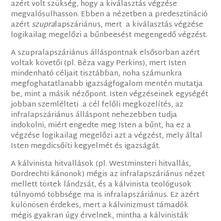
azért volt szükség, hogy a kiválasztás végzése
megvalósulhasson. Ebben a nézetben a predesztináció
azért
szupra
lapszáriánus, mert a kiválasztás végzése
logikailag megelőzi a bűnbeesést megengedő végzést.
A szupralapszáriánus álláspontnak elsősorban azért
voltak követői (pl. Béza vagy Perkins), mert Isten
mindenható céljait tisztábban, noha számunkra
megfoghatatlanabb igazságfogalom mentén mutatja
be, mint a másik nézőpont. Isten végzéseinek egységét
jobban szemlélteti a cél felőli megközelítés, az
infralapszáriánus álláspont nehezebben tudja
indokolni, miért engedte meg Isten a bűnt, ha ez a
végzése logikailag megelőzi azt a végzést, mely által
Isten megdicsőíti kegyelmét és igazságát.
A kálvinista hitvallások (pl. Westminsteri hitvallás,
Dordrechti kánonok) mégis az infralapszáriánus nézet
mellett törtek lándzsát, és a kálvinista teológusok
túlnyomó többsége ma is infralapszáriánus. Ez azért
különösen érdekes, mert a kálvinizmust támadók
mégis gyakran úgy érvelnek, mintha a kálvinisták