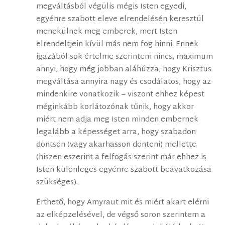
megváltásból végülis mégis Isten egyedi,
egyénre szabott eleve elrendelésén keresztül
menekülnek meg emberek, mert Isten
elrendeltjein kívül más nem fog hinni. Ennek
igazából sok értelme szerintem nincs, maximum
annyi, hogy még jobban aláhúzza, hogy Krisztus
megváltása annyira nagy és csodálatos, hogy az
mindenkire vonatkozik – viszont ehhez képest
méginkább korlátozónak tűnik, hogy akkor
miért nem adja meg Isten minden embernek
legalább a képességet arra, hogy szabadon
döntsön (vagy akarhasson dönteni) mellette
(hiszen eszerint a felfogás szerint már ehhez is
Isten különleges egyénre szabott beavatkozása
szükséges).
Érthető, hogy Amyraut mit és miért akart elérni
az elképzelésével, de végső soron szerintem a