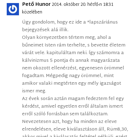
Pető Hunor
2014. október 20. hétfő-n 18:31
közelében
Úgy gondolom, hogy ez ide a *lapszáriánus
bejegyzések alá illik.
Olyan környezetben tértem meg, ahol a
bűneimet Isten rám terhelte, s bevette életem
várát vele. kapituláltam neki. Így számomra a
kálvinizmus 5 pontja és annak magyarázata
nem okozott ellenérzést, egyenesen örömmel
fogadtam. Mégpedig nagy örömmel, mint
amikor valaki megtérten egy mély igazságot
ismer meg.
Az évek során aztán magam fedeztem fel egy
kérdést, amivel egyetlen erről általam ismert
erről szóló forrásban sem találkoztam.
Nevezetesen azt, hogy ha minden az eleve
elrendelésen, eleve kiválasztáson áll, Rüm8,30,