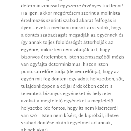
determinizmussal egyszerre érvényes tud lenni?
Ha igen, akkor megértésem szerint a molinista
értelmezés szerinti szabad akarat felfogás is
ilyen – ezek a mechanizmusok arra valók, hogy
a döntés szabadságát megadják az egyénnek és
így annak teljes felelősségét átterheljék az
egyénre, miközben nem vitatják azt, hogy
bizonyos értelemben, Isten szemszögéből mégis
van egyfajta determinizmus, hiszen Isten
pontosan előre tudja (de nem előírja), hogy az
egyén mit fog dönteni egy adott helyzetben, sőt,
tulajdonképpen a céljai érdekében ezért is
teremtett bizonyos egyéneket és helyzete
azokat a megfelelő egyéneket a megfelelő
helyzetbe (de fontos, hogy itt nem kísértésről
van szó – Isten nem kísért, de kipróbál, illetve
szabad döntése okán kegyelmet ad annak,
akinek akar).