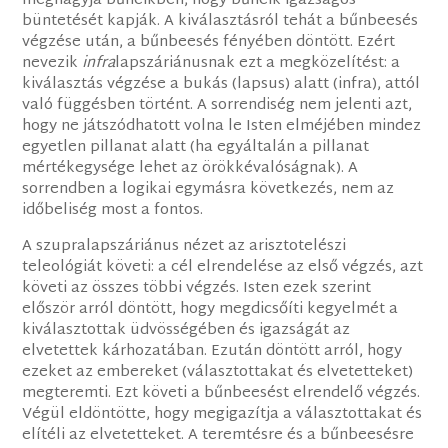
meghagyja bűneikben, hogy bűneik igazságos
büntetését kapják. A kiválasztásról tehát a bűnbeesés
végzése után, a bűnbeesés fényében döntött. Ezért
nevezik
infra
lapszáriánusnak ezt a megközelítést: a
kiválasztás végzése a bukás (lapsus) alatt (infra), attól
való függésben történt. A sorrendiség nem jelenti azt,
hogy ne játszódhatott volna le Isten elméjében mindez
egyetlen pillanat alatt (ha egyáltalán a pillanat
mértékegysége lehet az örökkévalóságnak). A
sorrendben a logikai egymásra következés, nem az
időbeliség most a fontos.
A szupralapszáriánus nézet az arisztotelészi
teleológiát követi: a cél elrendelése az első végzés, azt
követi az összes többi végzés. Isten ezek szerint
először arról döntött, hogy megdicsőíti kegyelmét a
kiválasztottak üdvösségében és igazságát az
elvetettek kárhozatában. Ezután döntött arról, hogy
ezeket az embereket (választottakat és elvetetteket)
megteremti. Ezt követi a bűnbeesést elrendelő végzés.
Végül eldöntötte, hogy megigazítja a választottakat és
elítéli az elvetetteket. A teremtésre és a bűnbeesésre