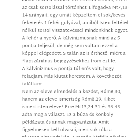
akkor mivel a kiválasztás feltétel nélküli, ezért
az csak sorsolással történhet. Elfogadva Mt7,13-
14 arányait, egy urnát képzeltem el sok/kevés
fekete és 1 fehér golyóval, amiből Isten feltétel
nélkül sorsol visszatevéssel mindenkinek egyet.
A fehér a nyerő. A kálvinizmusnak mind az 5
pontja teljesül, de még sem voltam ezzel a
képpel elégedett. S talán az is érthető, miért a
*lapszáriánus bejegyzésekhez írom ezt le.
A kálvinizmus 5 pontja túl erős volt, hogy
feladjam. Más kiutat kerestem. A következőt
találtam:
Nem az eleve elrendelés a kezdet, Róm8,30,
hanem az eleve ismertség Róm8,29. Kiket
ismert isten eleve? Erre Mt13,24-31 és 36-43
adta meg a választ. Ez a búza és konkoly
példázata és annak magyarázata. Amit
figyelmesen kell olvasni, mert sok róla a