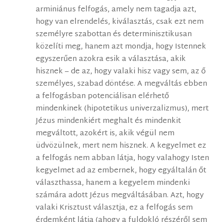
arminiánus felfogás, amely nem tagadja azt,
hogy van elrendelés, kiválasztás, csak ezt nem
személyre szabottan és determinisztikusan
közelíti meg, hanem azt mondja, hogy Istennek
egyszerűen azokra esik a választása, akik
hisznek – de az, hogy valaki hisz vagy sem, az ő
személyes, szabad döntése. A megváltás ebben
a felfogásban potenciálisan elérhető
mindenkinek (hipotetikus univerzalizmus), mert
Jézus mindenkiért meghalt és mindenkit
megváltott, azokért is, akik végül nem
üdvözülnek, mert nem hisznek. A kegyelmet ez
a felfogás nem abban látja, hogy valahogy Isten
kegyelmet ad az embernek, hogy egyáltalán őt
választhassa, hanem a kegyelem mindenki
számára adott Jézus megváltásában. Azt, hogy
valaki Krisztust választja, ez a felfogás sem
érdemként látja (ahogy a fuldokló részéről sem