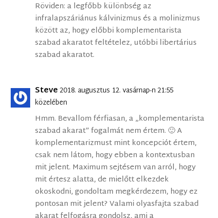
Röviden: a legfőbb különbség az
infralapszáriánus kálvinizmus és a molinizmus
között az, hogy előbbi komplementarista
szabad akaratot feltételez, utóbbi libertárius
szabad akaratot.
Steve
2018. augusztus 12. vasárnap-n 21:55
közelében
Hmm. Bevallom férfiasan, a „komplementarista
szabad akarat” fogalmát nem értem. 🙂 A
komplementarizmust mint koncepciót értem,
csak nem látom, hogy ebben a kontextusban
mit jelent. Maximum sejtésem van arról, hogy
mit értesz alatta, de mielőtt elkezdek
okoskodni, gondoltam megkérdezem, hogy ez
pontosan mit jelent? Valami olyasfajta szabad
akarat felfogásra gondolsz, ami a