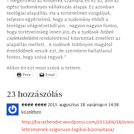
– megérthető az emberek számára; és ez az, ami az
egész tudományos vállakozás alapja. Ez azonban
teológiai alapállás. Ha a történelmet vizsgáljuk,
teljesen egyértelmű, hogy a tudomány ebből a
teológiai világnézetből jön… nagyon-nagyon fontos,
hogy történelmileg innen jön, és a tudósok
hitbeli
cselekedetként
rendületlenül kitartottak emellett az
alapállás mellett… A tudósok többnyire magától
értetődőnek veszik ezt, de szerintem hallatlanul
fontos, hogy szóvá tegyük.”
Akkor én ezt most szóvá is tettem.
Print
Email
23 hozzászólás
eeee eeee
2013. augusztus 18. vasárnap-n 14:38
közelében
http://barathendre.wordpress.com/2013/06/18/isten
letezesenek-szigoruan-logikai-bizonyitasa/