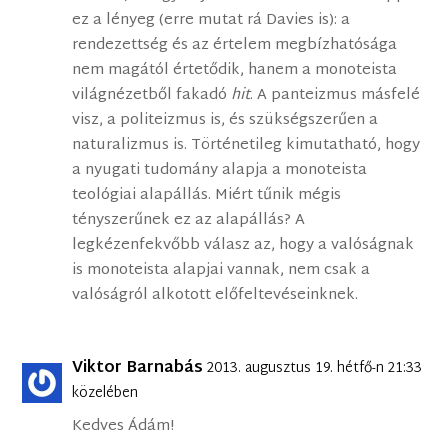
ez a lényeg (erre mutat rá Davies is): a
rendezettség és az értelem megbízhatósága
nem magától értetődik, hanem a monoteista
világnézetből fakadó
hit
. A panteizmus másfelé
visz, a politeizmus is, és szükségszerűen a
naturalizmus is. Történetileg kimutatható, hogy
a nyugati tudomány alapja a monoteista
teológiai alapállás. Miért tűnik mégis
tényszerűnek ez az alapállás? A
legkézenfekvőbb válasz az, hogy a valóságnak
is monoteista alapjai vannak, nem csak a
valóságról alkotott előfeltevéseinknek.
Viktor Barnabás
2013. augusztus 19. hétfő-n 21:33
közelében
Kedves Ádám!