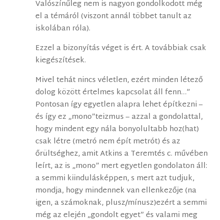
Valószínűleg nem is nagyon gondolkodott még
el a témáról (viszont annál többet tanult az
iskolában róla).
Ezzel a bizonyítás véget is ért. A továbbiak csak
kiegészítések.
Mivel tehát nincs véletlen, ezért minden létező
dolog között értelmes kapcsolat áll fenn…”
Pontosan így egyetlen alapra lehet építkezni –
és így ez „mono”teizmus – azzal a gondolattal,
hogy mindent egy nála bonyolultabb hoz(hat)
csak létre (metró nem épít metrót) és az
őrültséghez, amit Atkins a Teremtés c. művében
leírt, az is „mono” mert egyetlen gondolaton áll:
a semmi kiindulásképpen, s mert azt tudjuk,
mondja, hogy mindennek van ellenkezője (na
igen, a számoknak, plusz/mínusz)ezért a semmi
még az elején „gondolt egyet” és valami meg