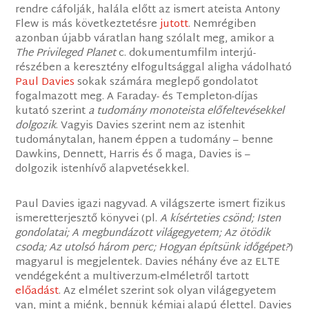
rendre cáfolják, halála előtt az ismert ateista Antony
Flew is más következtetésre
jutott
. Nemrégiben
azonban újabb váratlan hang szólalt meg, amikor a
The Privileged Planet
c. dokumentumfilm interjú-
részében a keresztény elfogultsággal aligha vádolható
Paul Davies
sokak számára meglepő gondolatot
fogalmazott meg. A Faraday- és Templeton-díjas
kutató szerint
a tudomány monoteista előfeltevésekkel
dolgozik
. Vagyis Davies szerint nem az istenhit
tudománytalan, hanem éppen a tudomány – benne
Dawkins, Dennett, Harris és ő maga, Davies is –
dolgozik istenhívő alapvetésekkel.
Paul Davies igazi nagyvad. A világszerte ismert fizikus
ismeretterjesztő könyvei (pl.
A kísérteties csönd; Isten
gondolatai; A megbundázott világegyetem; Az ötödik
csoda; Az utolsó három perc; Hogyan építsünk időgépet?
)
magyarul is megjelentek. Davies néhány éve az ELTE
vendégeként a multiverzum-elméletről tartott
előadást
. Az elmélet szerint sok olyan világegyetem
van, mint a miénk, bennük kémiai alapú élettel. Davies