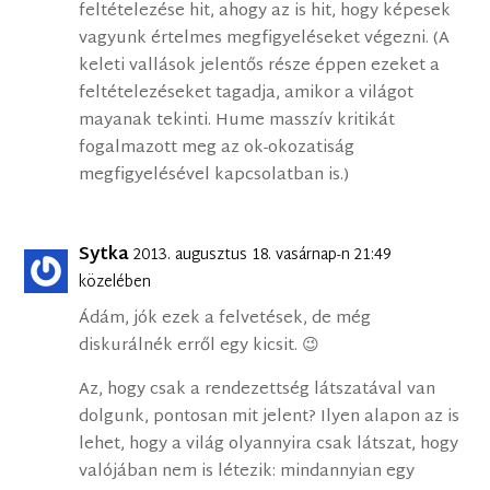
feltételezése hit, ahogy az is hit, hogy képesek
vagyunk értelmes megfigyeléseket végezni. (A
keleti vallások jelentős része éppen ezeket a
feltételezéseket tagadja, amikor a világot
mayanak tekinti. Hume masszív kritikát
fogalmazott meg az ok-okozatiság
megfigyelésével kapcsolatban is.)
Sytka
2013. augusztus 18. vasárnap-n 21:49
közelében
Ádám, jók ezek a felvetések, de még
diskurálnék erről egy kicsit. 😉
Az, hogy csak a rendezettség látszatával van
dolgunk, pontosan mit jelent? Ilyen alapon az is
lehet, hogy a világ olyannyira csak látszat, hogy
valójában nem is létezik: mindannyian egy