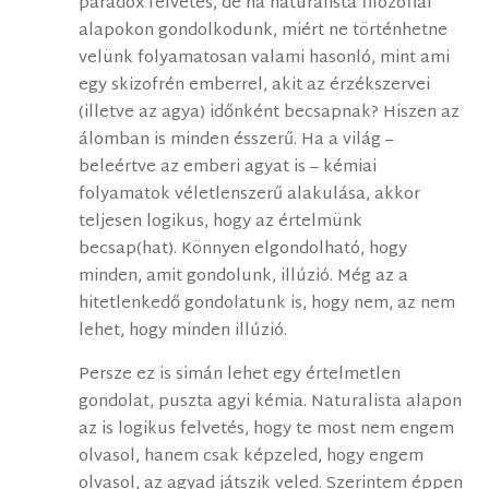
paradox felvetés, de ha naturalista filozófiai
alapokon gondolkodunk, miért ne történhetne
velünk folyamatosan valami hasonló, mint ami
egy skizofrén emberrel, akit az érzékszervei
(illetve az agya) időnként becsapnak? Hiszen az
álomban is minden ésszerű. Ha a világ –
beleértve az emberi agyat is – kémiai
folyamatok véletlenszerű alakulása, akkor
teljesen logikus, hogy az értelmünk
becsap(hat). Könnyen elgondolható, hogy
minden, amit gondolunk, illúzió. Még az a
hitetlenkedő gondolatunk is, hogy nem, az nem
lehet, hogy minden illúzió.
Persze ez is simán lehet egy értelmetlen
gondolat, puszta agyi kémia. Naturalista alapon
az is logikus felvetés, hogy te most nem engem
olvasol, hanem csak képzeled, hogy engem
olvasol, az agyad játszik veled. Szerintem éppen