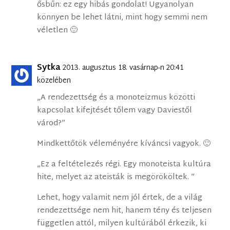
ősbűn: ez egy hibás gondolat! Ugyanolyan
könnyen be lehet látni, mint hogy semmi nem
véletlen 🙂
Sytka
2013. augusztus 18. vasárnap-n 20:41
közelében
„A rendezettség és a monoteizmus közötti
kapcsolat kifejtését tőlem vagy Daviestől
várod?”
Mindkettőtök véleményére kíváncsi vagyok. 🙂
„Ez a feltételezés régi. Egy monoteista kultúra
hite, melyet az ateisták is megörököltek. ”
Lehet, hogy valamit nem jól értek, de a világ
rendezettsége nem hit, hanem tény és teljesen
független attól, milyen kultúrából érkezik, ki