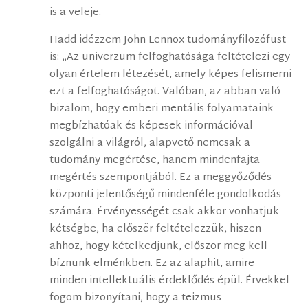
is a veleje.
Hadd idézzem John Lennox tudományfilozófust
is: „Az univerzum felfoghatósága feltételezi egy
olyan értelem létezését, amely képes felismerni
ezt a felfoghatóságot. Valóban, az abban való
bizalom, hogy emberi mentális folyamataink
megbízhatóak és képesek információval
szolgálni a világról, alapvető nemcsak a
tudomány megértése, hanem mindenfajta
megértés szempontjából. Ez a meggyőződés
központi jelentőségű mindenféle gondolkodás
számára. Érvényességét csak akkor vonhatjuk
kétségbe, ha először feltételezzük, hiszen
ahhoz, hogy kételkedjünk, először meg kell
bíznunk elménkben. Ez az alaphit, amire
minden intellektuális érdeklődés épül. Érvekkel
fogom bizonyítani, hogy a teizmus