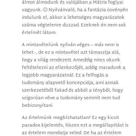
álmot álmodunk és valójában a Mátrix foglyai
vagyunk. 🙂 Nyilvánvaló, ha a fantázia ösvényén
indulunk el, akkor a lehetséges magyarázatok
száma végtelenre duzzad. Ezeknek én nem sok
értelmét látom.
A mintavételünk nyilván véges – más nem is
lehet -, de ez a mintavétel azt támasztja alá,
hogy a világ rendezett. Ameddig nincs okunk
feltételezni az ellenkezőjét, addig maradunk a
legjobb magyarázatnál. Ez a felfogás a
tudomány alapvető koncepciója, ami annak
szerkezetéből fakad és abból a tényből, hogy
szigorúan véve a tudomány semmit nem tud
bebizonyítani.
Az értelmünk megbízhatatlan? Ez egy kicsit
paradox kijelentés, hiszen ezt a megállapítást is
az értelem mondatja veled. De ha az értelem