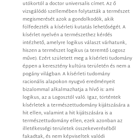
utókortól a doctor universalis címet. Az ő
vizsgálódó szellemében folytatták a természet
megismerését azok a gondolkodók, akik
fölfedezték a kísérleti kutatás lehetőségét. A
kísérlet nyelvén a természethez kérdés
intézhető, amelyre logikus választ várhatunk,
hiszen a természet logikus (a teremtő Logosz
műve). Ezért született meg a kísérleti tudomány
éppen a keresztény kultúra területén és nem a
pogány világban. A kísérleti tudomány
racionális alapokon nyugvó eredményeit
bizalommal alkalmazhatja a hívő is: ami
logikus, az a Logosztól való. Igaz, történtek
kísérletek a természettudomány kijátszására a
hit ellen, valamint a hit kijátszására is a
természettudomány ellen, ezek azonban az
illetékességi területek összekeveréséből
fakadtak, és nem képviseltek valódi