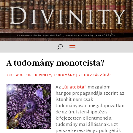
A tudomány monoteista?
2013 AUG. 18.
|
DIVINITY
,
TUDOMÁNY
|
23 HOZZÁSZÓLÁS
Az
„új ateista”
mozgalom
hangos propagandája szerint az
istenhit nem csak
tudományosan megalapozatlan,
de az ún. Isten-hipotézis
kifejezetten ellentmond a
tudomány mai állásának. Ezt
persze keresztény apologéták