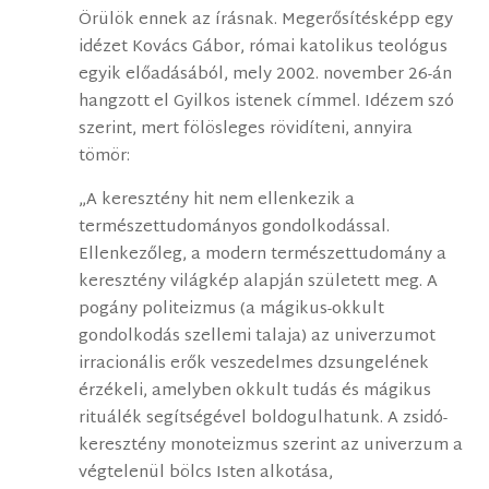
Örülök ennek az írásnak. Megerősítésképp egy
idézet Kovács Gábor, római katolikus teológus
egyik előadásából, mely 2002. november 26-án
hangzott el Gyilkos istenek címmel. Idézem szó
szerint, mert fölösleges rövidíteni, annyira
tömör:
„A keresztény hit nem ellenkezik a
természettudományos gondolkodással.
Ellenkezőleg, a modern természettudomány a
keresztény világkép alapján született meg. A
pogány politeizmus (a mágikus-okkult
gondolkodás szellemi talaja) az univerzumot
irracionális erők veszedelmes dzsungelének
érzékeli, amelyben okkult tudás és mágikus
rituálék segítségével boldogulhatunk. A zsidó-
keresztény monoteizmus szerint az univerzum a
végtelenül bölcs Isten alkotása,