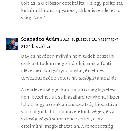
volt az, aki először detektálta. Ha egy politeista
kultúra állítaná ugyanezt, akkor is rendezett a
világ. Nem?
Szabados Ádám
2013. augusztus 18. vasárnap-n
21:31 közelében
Davies nevében nyilván nem tudok beszélni,
csak azt tudom megismételni, amit a fenti
idézetben hangsúlyoz: a világ értelmes
tervezettségébe vetett hit
teológiai
alapállás.
A rendezettséggel kapcsolatos megfigyelést
nem kezelhetjük sziklaszilárd tényként, hiszen
lehet, hogy a) csak a rendezettség látszatával
van dolgunk, b) a mintavételünk véges, és a
valóság végső soron rendezetlen, c) az
értelmünk megbízhatatlan. A rendezettség