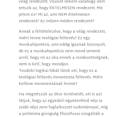
világ rendezett. Viszont nekem valahogy nem
tetszik az, hogy ÉRTELMESEN rendezett. Mit
jelent ez? Mi az, ami NEM értelmesen
rendezett? Az milyen módon rendezett?
Annak a feltételezése, hogy a világ rendezett,
miért lenne teológiai feltevés? Ez egy
munkahipotézis, ami eddig igaznak bizonyult,
de ez a munkahipotézis nem mond semmit
arról, hogy mi az oka ennek a rendezettségnek,
nem is kell, hogy mondjon.
További logikai hibát látok ott, hogy ez a
teológiai feltevés monoteista feltevés. Miért
kellene monoteistának lennie?
Ha megnézzük az ókor történetét, ott is azt
látjuk, hogy az egyedüli egyistenhívő nép (a
zsidó nép) nem foglalkozott tudománnyal, míg
a politeista görögség filozófusai vizsgálták a