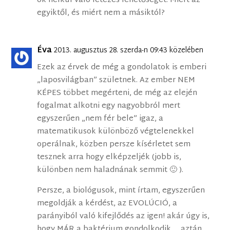
ok nélkül való létezés lehetőségét. Miért az
egyiktől, és miért nem a másiktól?
Éva
2013. augusztus 28. szerda-n 09:43 közelében
Ezek az érvek de még a gondolatok is emberi
„laposvilágban” születnek. Az ember NEM
KÉPES többet megérteni, de még az elején
fogalmat alkotni egy nagyobbról mert
egyszerűen „nem fér bele” igaz, a
matematikusok különböző végtelenekkel
operálnak, közben persze kísérletet sem
tesznek arra hogy elképzeljék (jobb is,
különben nem haladnának semmit 🙂 ).
Persze, a biológusok, mint írtam, egyszerűen
megoldják a kérdést, az EVOLÚCIÓ, a
parányiból való kifejlődés az igen! akár úgy is,
hogy MÁR a baktérium gondolkodik … aztán