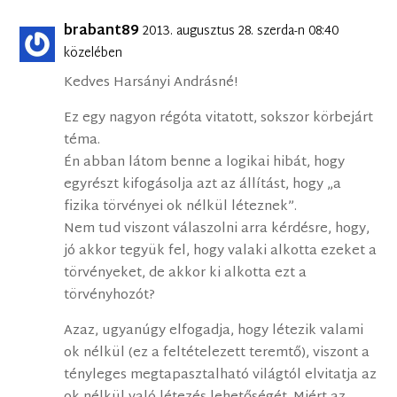
brabant89
2013. augusztus 28. szerda-n 08:40
közelében
Kedves Harsányi Andrásné!
Ez egy nagyon régóta vitatott, sokszor körbejárt
téma.
Én abban látom benne a logikai hibát, hogy
egyrészt kifogásolja azt az állítást, hogy „a
fizika törvényei ok nélkül léteznek”.
Nem tud viszont válaszolni arra kérdésre, hogy,
jó akkor tegyük fel, hogy valaki alkotta ezeket a
törvényeket, de akkor ki alkotta ezt a
törvényhozót?
Azaz, ugyanúgy elfogadja, hogy létezik valami
ok nélkül (ez a feltételezett teremtő), viszont a
tényleges megtapasztalható világtól elvitatja az