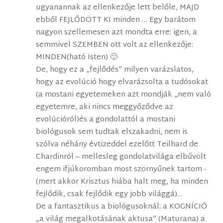
ugyanannak az ellenkezője lett belőle, MAJD
ebből FEJLŐDÖTT KI minden … Egy barátom
nagyon szellemesen azt mondta erre: igen, a
semmivel SZEMBEN ott volt az ellenkezője:
MINDEN(ható Isten) 🙂
De, hogy ez a „fejlődés” milyen varázslatos,
hogy az evolúció hogy elvarázsolta a tudósokat
(a mostani egyetemeken azt mondják „nem való
egyetemre, aki nincs meggyőződve az
evolúcióról)és a gondolattól a mostani
biológusok sem tudtak elszakadni, nem is
szólva néhány évtizeddel ezelőtt Teilhard de
Chardinról – mellesleg gondolatvilága elbűvölt
engem ifjúkoromban most szörnyűnek tartom -
(mert akkor Krisztus hiába halt meg, ha minden
fejlődik, csak fejlődik egy jobb világgá)…
De a fantasztikus a biológusoknál: a KOGNÍCIÓ
„a világ megalkotásának aktusa” (Maturana) a