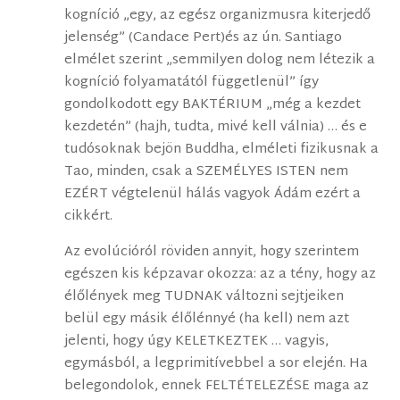
kogníció „egy, az egész organizmusra kiterjedő
jelenség” (Candace Pert)és az ún. Santiago
elmélet szerint „semmilyen dolog nem létezik a
kogníció folyamatától függetlenül” így
gondolkodott egy BAKTÉRIUM „még a kezdet
kezdetén” (hajh, tudta, mivé kell válnia) … és e
tudósoknak bejön Buddha, elméleti fizikusnak a
Tao, minden, csak a SZEMÉLYES ISTEN nem
EZÉRT végtelenül hálás vagyok Ádám ezért a
cikkért.
Az evolúcióról röviden annyit, hogy szerintem
egészen kis képzavar okozza: az a tény, hogy az
élőlények meg TUDNAK változni sejtjeiken
belül egy másik élőlénnyé (ha kell) nem azt
jelenti, hogy úgy KELETKEZTEK … vagyis,
egymásból, a legprimitívebbel a sor elején. Ha
belegondolok, ennek FELTÉTELEZÉSE maga az