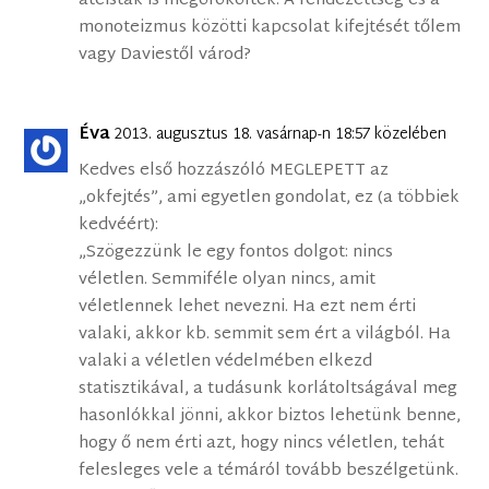
ateisták is megörököltek. A rendezettség és a
monoteizmus közötti kapcsolat kifejtését tőlem
vagy Daviestől várod?
Éva
2013. augusztus 18. vasárnap-n 18:57 közelében
Kedves első hozzászóló MEGLEPETT az
„okfejtés”, ami egyetlen gondolat, ez (a többiek
kedvéért):
„Szögezzünk le egy fontos dolgot: nincs
véletlen. Semmiféle olyan nincs, amit
véletlennek lehet nevezni. Ha ezt nem érti
valaki, akkor kb. semmit sem ért a világból. Ha
valaki a véletlen védelmében elkezd
statisztikával, a tudásunk korlátoltságával meg
hasonlókkal jönni, akkor biztos lehetünk benne,
hogy ő nem érti azt, hogy nincs véletlen, tehát
felesleges vele a témáról tovább beszélgetünk.