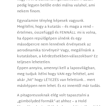
pedig legyen belőle erdei málna valahol, ami
nekem finom.
Egyvalamire tényleg képesek vagyunk.
Megítélni, hogy a kutatás – és maga a rend –
értelmes, összefüggő és FENNÁLL: mi is volna,
ha éppen repülőgépen ülnénk és egy
másodpercre nem lennének érvényesek az
aerodinamika törvényei? Vagy, megállnánk a
kutatásban, a kérdezésekben-válaszokban? Ez
teljesen lehetetlen.
Éppen annyira, amennyi kell a laposvilágban,
meg tudjuk ítélni hogy VAN egy feltétel, ami
akár „hit” hogy LÉTEZÉS van felettünk… mert
másképpen nem lehet. És ez innentől már tudás.
A pitagoreusoknak elég volt tapasztalni a
„gömbölyded formák”-at ahhoz – a Hold