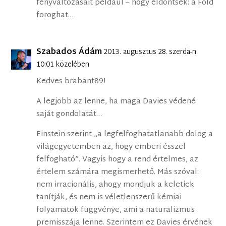
fényváltozásait például – hogy eldöntsék: a Föld
foroghat…
Szabados Ádám
2013. augusztus 28. szerda-n
10:01 közelében
Kedves brabant89!
A legjobb az lenne, ha maga Davies védené
saját gondolatát…
Einstein szerint „a legfelfoghatatlanabb dolog a
világegyetemben az, hogy emberi ésszel
felfogható”. Vagyis hogy a rend értelmes, az
értelem számára megismerhető. Más szóval:
nem irracionális, ahogy mondjuk a keletiek
tanítják, és nem is véletlenszerű kémiai
folyamatok függvénye, ami a naturalizmus
premisszája lenne. Szerintem ez Davies érvének