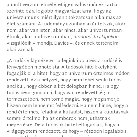
a multiverzum-elméletet igen valószínűnek tartja,
szerinte ez a legjobb magyarázat arra, hogy az
univerzumunk miért ilyen titokzatosan alkalmas az
élet számára. A tudomány azonban akár tetszik, akár
nem, akár van Isten, akár nincs, akár univerzumban
élünk, akár multiverzumban,
monoteista alapokon
vizsgálódik – mondja Davies –, és ennek történelmi
okai vannak.
„A tudós világnézete – a leginkább ateista tudósé is –
lényegében monoteista. A tudósok hitcikkelyként
fogadják el a hitet, hogy az univerzum értelmes módon
rendezett. Az a helyzet, hogy nem lehet senki tudós
anélkül, hogy ebben a két dologban hinne. Ha egy
tudós nem gondolná, hogy van rendezettség a
természetben, nem törné magát, hogy megismerje,
hiszen nem lenne mit felfedezni. Ha nem hinné, hogy a
rend értelmes, feladná a kutatást, hiszen a kutatásnak
semmi értelme, ha az emberek nem juthatnak
megértésre. De a tudósok hittel elfogadják, hogy a
világegyetem rendezett, és hogy – részben legalábbis