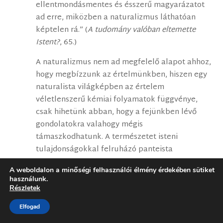
ellentmondásmentes és ésszerű magyarázatot
ad erre, miközben a naturalizmus láthatóan
képtelen rá.” (
A tudomány valóban eltemette
Istent?
, 65.)
A naturalizmus nem ad megfelelő alapot ahhoz,
hogy megbízzunk az értelmünkben, hiszen egy
naturalista világképben az értelem
véletlenszerű kémiai folyamatok függvénye,
csak hihetünk abban, hogy a fejünkben lévő
gondolatokra valahogy mégis
támaszkodhatunk. A természetet isteni
tulajdonságokkal felruházó panteista
gondolkodás sem ad megfelelő alapot a
A weboldalon a minőségi felhasználói élmény érdekében sütiket
tudományos gondolkodás számára, ahogy nem
használunk.
segít a valóság látszat-jellegét hangsúlyozó
Részletek
maya illetve a monizmus keleti koncepciója
Elfogad
sem. A politeizmus szintén nem szolgál