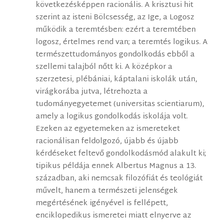
következésképpen racionális. A krisztusi hit
szerint az isteni Bölcsesség, az Ige, a Logosz
működik a teremtésben: ezért a teremtében
logosz, értelmes rend van; a teremtés logikus. A
természettudományos gondolkodás ebből a
szellemi talajból nőtt ki. A középkor a
szerzetesi, plébániai, káptalani iskolák után,
virágkorába jutva, létrehozta a
tudományegyetemet (universitas scientiarum),
amely a logikus gondolkodás iskolája volt.
Ezeken az egyetemeken az ismereteket
racionálisan feldolgozó, újabb és újabb
kérdéseket feltevő gondolkodásmód alakult ki;
tipikus példája ennek Albertus Magnus a 13.
században, aki nemcsak filozófiát és teológiát
művelt, hanem a természeti jelenségek
megértésének igényével is fellépett,
enciklopedikus ismeretei miatt elnyerve az