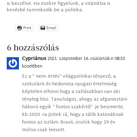
is beszélve. Ha ezekre figyelünk, a vitáinkba is
kevésbé türemkedik be a politika.
Print
Email
6 hozzászólás
Cypriánus
2021. szeptember 16. csütörtök-n 08:33
közelében
Ez a ” nem- értés” világpolitikai tényező, a
szekuláris és hedonista nyugati értelmiség
képtelen elhinni hogy a vallásokban van aki
tényleg hisz. Tanulságos, ahogy az afganisztáni
háború egyik ” fontos szakértő” -je beismerte,
kb 2020 -ra jöttek rá, hogy a tálib katonáknak
fontos az iszlám. Bravó, örülök hogy 19 év
múlva csak leesett.