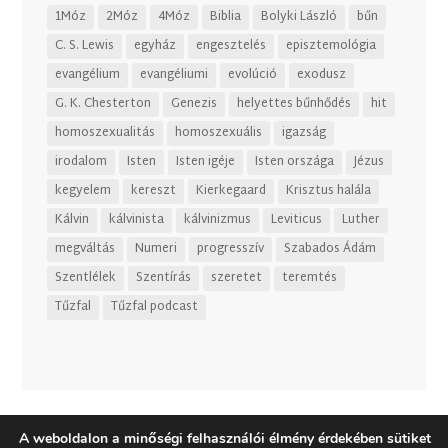
1Móz
2Móz
4Móz
Biblia
Bolyki László
bűn
C. S. Lewis
egyház
engesztelés
episztemológia
evangélium
evangéliumi
evolúció
exodusz
G. K. Chesterton
Genezis
helyettes bűnhődés
hit
homoszexualitás
homoszexuális
igazság
irodalom
Isten
Isten igéje
Isten országa
Jézus
kegyelem
kereszt
Kierkegaard
Krisztus halála
Kálvin
kálvinista
kálvinizmus
Leviticus
Luther
megváltás
Numeri
progresszív
Szabados Ádám
Szentlélek
Szentírás
szeretet
teremtés
Tűzfal
Tűzfal podcast
A weboldalon a minőségi felhasználói élmény érdekében sütiket