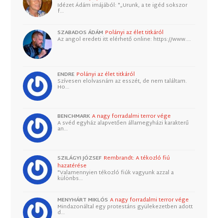
Idézet Ádám imájából: "„Urunk, a te igéd sokszor
f…
SZABADOS ÁDÁM
Polányi az élet titkáról
Az angol eredeti itt elérhető online: https://www.…
ENDRE
Polányi az élet titkáról
Szívesen elolvasnám az esszét, de nem találtam.
Ho…
BENCHMARK
A nagy forradalmi terror vége
A svéd egyház alapvetően államegyházi karakterű
an…
SZILÁGYI JÓZSEF
Rembrandt: A tékozló fiú
hazatérése
"Valamennyien tékozló fiúk vagyunk azzal a
különbs…
MENYHÁRT MIKLÓS
A nagy forradalmi terror vége
Mindazonáltal egy protestáns gyülekezetben adott
d…