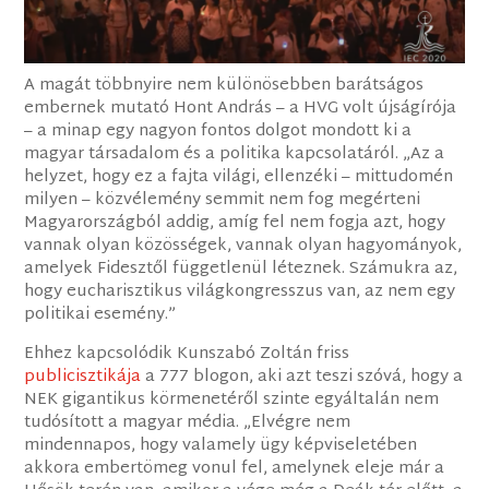
A magát többnyire nem különösebben barátságos
embernek mutató Hont András – a HVG volt újságírója
– a minap egy nagyon fontos dolgot mondott ki a
magyar társadalom és a politika kapcsolatáról. „Az a
helyzet, hogy ez a fajta világi, ellenzéki – mittudomén
milyen – közvélemény semmit nem fog megérteni
Magyarországból addig, amíg fel nem fogja azt, hogy
vannak olyan közösségek, vannak olyan hagyományok,
amelyek Fidesztől függetlenül léteznek. Számukra az,
hogy eucharisztikus világkongresszus van, az nem egy
politikai esemény.”
Ehhez kapcsolódik Kunszabó Zoltán friss
publicisztikája
a 777 blogon, aki azt teszi szóvá, hogy a
NEK gigantikus körmenetéről szinte egyáltalán nem
tudósított a magyar média. „Elvégre nem
mindennapos, hogy valamely ügy képviseletében
akkora embertömeg vonul fel, amelynek eleje már a