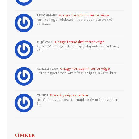
BENCHMARK
A nagy forradalmi terror vége
"amikor egy felekezet hivatalosan püspökké
választ…
X. JÓZSEF
A nagy forradalmi terror vége
A „költő” arra gondolt, hogy alapvető különbség
va…
KERESZTÉNY
A nagy forradalmi terror vége
Péter, egyetértek. Amit írsz, az igaz, a katolikus…
TUNDE
Személyiség és jellem
Helló, Én ezt a posztot majd 10 év után olvasom,
S…
CÍMKÉK