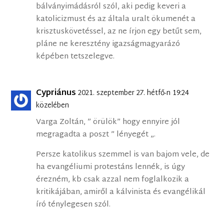
bálványimádásról szól, aki pedig keveri a
katolicizmust és az általa uralt ökumenét a
krisztuskövetéssel, az ne írjon egy betűt sem,
pláne ne keresztény igazságmagyarázó
képében tetszelegve.
Cypriánus
2021. szeptember 27. hétfő-n 19:24
közelében
Varga Zoltán, ” örülök” hogy ennyire jól
megragadta a poszt ” lényegét „.
Persze katolikus szemmel is van bajom vele, de
ha evangéliumi protestáns lennék, is úgy
érezném, kb csak azzal nem foglalkozik a
kritikájában, amiről a kálvinista és evangélikál
író ténylegesen szól.