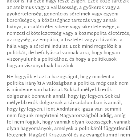
akkor is, ha ezek nagy része zsigeri. Ezek közé tartozik
az ateizmus vagy a vallásosság, a gyökerek vagy a
gyökértelenség, generációs sérelmek vagy egyéni
keserűségek, a közösséghez tartozás vagy annak
hiánya, a családi élet sikere vagy sikertelensége, a
nemzeti elkötelezettség vagy a kozmopolita életérzés,
az irigység, az empátia, a tisztelet vagy a lázadás, a
hála vagy a sérelmi indulat. Ezek mind megelőzik a
politikát, de befolyással vannak arra, hogy hogyan
viszonyulunk a politikához, és hogy a politikusok
hogyan viszonyulnak hozzánk.
Ne higgyük el azt a hazugságot, hogy mindent a
politika irányít! A valóságban a politika még csak nem
is mindenre van hatással. Sokkal mélyebb erők
dolgoznak bennünk annál, hogy így legyen. Sokkal
mélyebb erők dolgoznak a társadalomban is annál,
hogy így legyen. Hont Andrásnak igaza van: semmit
nem fogunk megérteni Magyarországból addig, amíg
fel nem fogjuk, hogy vannak olyan közösségek, vannak
olyan hagyományok, amelyek a politikától függetlenül
léteznek. Magáról Krisztusról és az evangéliumról nem