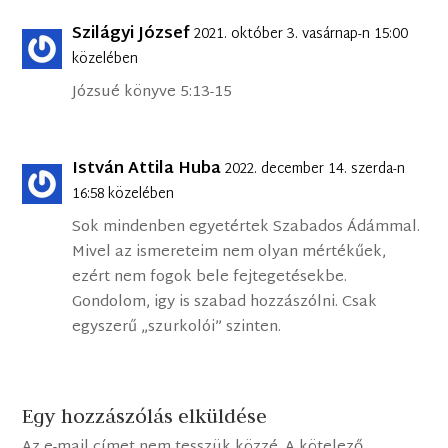
Szilágyi József
2021. október 3. vasárnap-n 15:00
közelében
Józsué könyve 5:13-15
István Attila Huba
2022. december 14. szerda-n
16:58 közelében
Sok mindenben egyetértek Szabados Ádámmal.
Mivel az ismereteim nem olyan mértékűek,
ezért nem fogok bele fejtegetésekbe.
Gondolom, igy is szabad hozzászólni. Csak
egyszerű „szurkolói” szinten.
Egy hozzászólás elküldése
Az e-mail címet nem tesszük közzé.
A kötelező