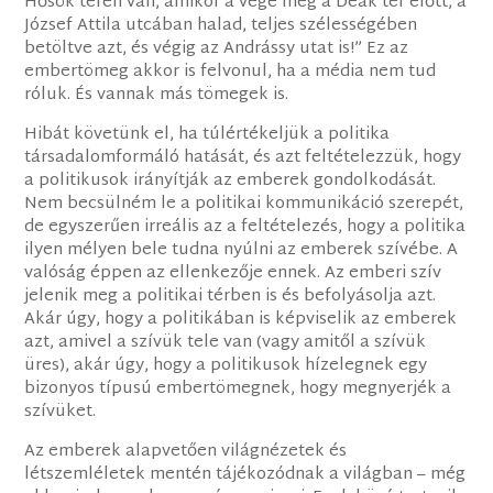
Hősök terén van, amikor a vége még a Deák tér előtt, a
József Attila utcában halad, teljes szélességében
betöltve azt, és végig az Andrássy utat is!” Ez az
embertömeg akkor is felvonul, ha a média nem tud
róluk. És vannak más tömegek is.
Hibát követünk el, ha túlértékeljük a politika
társadalomformáló hatását, és azt feltételezzük, hogy
a politikusok irányítják az emberek gondolkodását.
Nem becsülném le a politikai kommunikáció szerepét,
de egyszerűen irreális az a feltételezés, hogy a politika
ilyen mélyen bele tudna nyúlni az emberek szívébe. A
valóság éppen az ellenkezője ennek. Az emberi szív
jelenik meg a politikai térben is és befolyásolja azt.
Akár úgy, hogy a politikában is képviselik az emberek
azt, amivel a szívük tele van (vagy amitől a szívük
üres), akár úgy, hogy a politikusok hízelegnek egy
bizonyos típusú embertömegnek, hogy megnyerjék a
szívüket.
Az emberek alapvetően világnézetek és
létszemléletek mentén tájékozódnak a világban – még