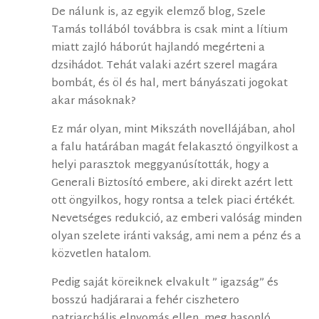
De nálunk is, az egyik elemző blog, Szele
Tamás tollából továbbra is csak mint a lítium
miatt zajló háborút hajlandó megérteni a
dzsihádot. Tehát valaki azért szerel magára
bombát, és öl és hal, mert bányászati jogokat
akar másoknak?
Ez már olyan, mint Mikszáth novellájában, ahol
a falu határában magát felakasztó öngyilkost a
helyi parasztok meggyanúsították, hogy a
Generali Biztosító embere, aki direkt azért lett
ott öngyilkos, hogy rontsa a telek piaci értékét.
Nevetséges redukció, az emberi valóság minden
olyan szelete iránti vakság, ami nem a pénz és a
közvetlen hatalom.
Pedig saját köreiknek elvakult ” igazság” és
bosszú hadjárarai a fehér ciszhetero
patriarchális elnyomás ellen, meg hasonló