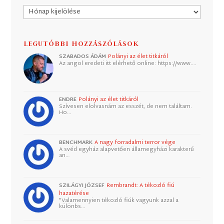
Archívum
LEGUTÓBBI HOZZÁSZÓLÁSOK
SZABADOS ÁDÁM
Polányi az élet titkáról
Az angol eredeti itt elérhető online: https://www.…
ENDRE
Polányi az élet titkáról
Szívesen elolvasnám az esszét, de nem találtam.
Ho…
BENCHMARK
A nagy forradalmi terror vége
A svéd egyház alapvetően államegyházi karakterű
an…
SZILÁGYI JÓZSEF
Rembrandt: A tékozló fiú
hazatérése
"Valamennyien tékozló fiúk vagyunk azzal a
különbs…