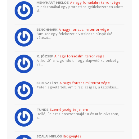
MENYHÁRT MIKLÓS
A nagy forradalmi terror vége
Mindazonáltal egy protestáns gyülekezetben adott
d…
BENCHMARK
A nagy forradalmi terror vége
"amikor egy felekezet hivatalosan püspökké
választ…
X. JÓZSEF
A nagy forradalmi terror vége
A „költő” arra gondolt, hogy alapvető különbség
va…
KERESZTÉNY
A nagy forradalmi terror vége
Péter, egyetértek. Amit írsz, az igaz, a katolikus…
TUNDE
Személyiség és jellem
Helló, Én ezt a posztot majd 10 év után olvasom,
S…
SZALAI MIKLÓS
Erőgyűjtés