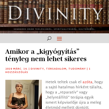
Amikor a „kigyógyítás”
tényleg nem lehet sikeres
2019 MÁRC. 14.
|
DIVINITY
,
TÁRSADALOM
,
TUDOMÁNY
|
1
HOZZÁSZÓLÁS
Hetek teltek csak el
azóta
, hogy
a sajtó hatalmas hírként tálalta,
hogy a „reparatív” vagy
„helyreállító” terápia egyik
ismert képviselője újra a meleg
életmód mellett döntött.