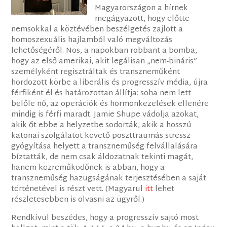
Magyarországon a hírnek
megágyazott, hogy előtte
nemsokkal a köztévében beszélgetés zajlott a
homoszexuális hajlamból való megváltozás
lehetőségéről. Nos, a napokban robbant a bomba,
hogy az első amerikai, akit legálisan „nem-bináris”
személyként regisztráltak és transzneműként
hordozott körbe a liberális és progresszív média, újra
férfiként él és határozottan állítja: soha nem lett
belőle nő, az operációk és hormonkezelések ellenére
mindig is férfi maradt. Jamie Shupe vádolja azokat,
akik őt ebbe a helyzetbe sodorták, akik a hosszú
katonai szolgálatot követő poszttraumás stressz
gyógyítása helyett a transzneműség felvállalására
bíztatták, de nem csak áldozatnak tekinti magát,
hanem közreműködőnek is abban, hogy a
transzneműség hazugságának terjesztésében a saját
történetével is részt vett. (Magyarul
itt
lehet
részletesebben is olvasni az ügyről.)
Rendkívül beszédes, hogy a progresszív sajtó most