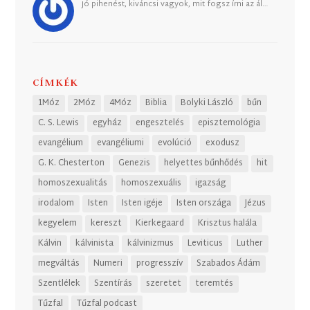
Jó pihenést, kiváncsi vagyok, mit fogsz írni az ál…
CÍMKÉK
1Móz
2Móz
4Móz
Biblia
Bolyki László
bűn
C. S. Lewis
egyház
engesztelés
episztemológia
evangélium
evangéliumi
evolúció
exodusz
G. K. Chesterton
Genezis
helyettes bűnhődés
hit
homoszexualitás
homoszexuális
igazság
irodalom
Isten
Isten igéje
Isten országa
Jézus
kegyelem
kereszt
Kierkegaard
Krisztus halála
Kálvin
kálvinista
kálvinizmus
Leviticus
Luther
megváltás
Numeri
progresszív
Szabados Ádám
Szentlélek
Szentírás
szeretet
teremtés
Tűzfal
Tűzfal podcast