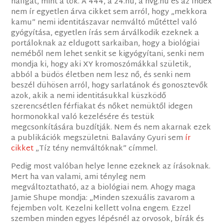
hallgat, mint a tök. A 444, a 24.hu, a hvg.hu és az Index
nem ír egyetlen árva cikket sem arról, hogy „mekkora
kamu” nemi identitászavar nemváltó műtéttel való
gyógyítása, egyetlen írás sem árválkodik ezeknek a
portáloknak az eldugott sarkaiban, hogy a biológiai
neméből nem lehet senkit se kigyógyítani, senki nem
mondja ki, hogy aki XY kromoszómákkal születik,
abból a büdös életben nem lesz nő, és senki nem
beszél dühösen arról, hogy sarlatánok és gonosztevők
azok, akik a nemi identitásukkal küszködő
szerencsétlen férfiakat és nőket nemüktől idegen
hormonokkal való kezelésére és testük
megcsonkítására buzdítják. Nem és nem akarnak ezek
a publikációk megszületni. Balavány Gyuri sem
ír
cikket
„Tíz tény nemváltóknak” címmel.
Pedig most valóban helye lenne ezeknek az írásoknak.
Mert ha van valami, ami tényleg nem
megváltoztatható, az a biológiai nem. Ahogy maga
Jamie Shupe mondja: „Minden szexuális zavarom a
fejemben volt. Kezelni kellett volna engem. Ezzel
szemben minden egyes lépésnél az orvosok, bírák és