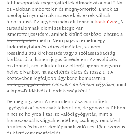
lobbicsoportok megerősítették álmodozásaimat.” Na
ez valóban embertelen és megnyomorító. Ennek az
ideológiai nyomásnak ma ezrek és ezrek válnak
áldozataivá. Ez ügyben indokolt lenne a
konklúzió
: „A
társadalomnak elemi szüksége van
ismeretterjesztésre, aminek kitűnő eszköze lehetne a
közszolgálati
média. Nem pajzsra emelni egy
tudománytalan és káros elméletet, az nem
rosszindulatú kirekesztés vagy a szólásszabadság
korlátozása, hanem jogos önvédelem. Az evolúciós
ösztönnek, ami elkülöníti az eltérőt, igenis megvan a
helye olyankor, ha az eltérés káros és rossz. (…) A
köztévében legfeljebb úgy kéne bemutatni a
meleggyógyászokat
nemváltó műtéteket végzőket
, mint
a lapos-Föld-hívőket: érdekességként.”
De még úgy sem. A nemi identitászavar műtéti
„gyógyítása” nem csak lehetetlen, de gonosz is. Ebben
nincs se helyreállítás, se valódi gyógyítás, mint a
homoszexuális vágyak esetében, csak egy rendkívül
ártalmas és bizarr ideológiának való ijesztően szervilis
és kártékony megfelelés.