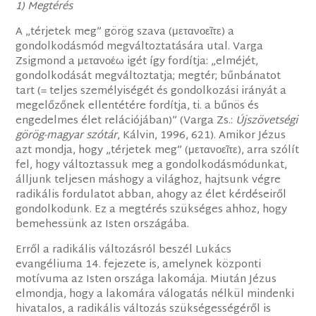
1) Megtérés
A „térjetek meg” görög szava (μετανοεῖτε) a
gondolkodásmód megváltoztatására utal. Varga
Zsigmond a μετανοέω igét így fordítja: „elméjét,
gondolkodását megváltoztatja; megtér; bűnbánatot
tart (= teljes személyiségét és gondolkozási irányát a
megelőzőnek ellentétére fordítja, ti. a bűnös és
engedelmes élet relációjában)” (Varga Zs.:
Újszövetségi
görög-magyar szótár
, Kálvin, 1996, 621). Amikor Jézus
azt mondja, hogy „térjetek meg” (μετανοεῖτε), arra szólít
fel, hogy változtassuk meg a gondolkodásmódunkat,
álljunk teljesen máshogy a világhoz, hajtsunk végre
radikális fordulatot abban, ahogy az élet kérdéseiről
gondolkodunk. Ez a megtérés szükséges ahhoz, hogy
bemehessünk az Isten országába.
Erről a radikális változásról beszél Lukács
evangéliuma 14. fejezete is, amelynek központi
motívuma az Isten országa lakomája. Miután Jézus
elmondja, hogy a lakomára válogatás nélkül mindenki
hivatalos, a radikális változás szükségességéről is