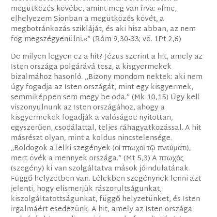
megütközés kövébe, amint meg van írva: »Íme,
elhelyezem Sionban a megütközés kövét, a
megbotránkozás szikláját, és aki hisz abban, az nem
fog megszégyenülni.«” (Róm 9,30-33; vö. 1Pt 2,6)
De milyen legyen ez a hit? Jézus szerint a hit, amely az
Isten országa polgárává tesz, a kisgyermekek
bizalmához hasonló. „Bizony mondom nektek: aki nem
úgy fogadja az Isten országát, mint egy kisgyermek,
semmiképpen sem megy be oda.” (Mk 10,15) Úgy kell
viszonyulnunk az Isten országához, ahogy a
kisgyermekek fogadják a valóságot: nyitottan,
egyszerűen, csodálattal, teljes ráhagyatkozással. A hit
másrészt olyan, mint a koldus nincstelensége.
„Boldogok a lelki szegények (οἱ πτωχοὶ τῷ πνεύματι),
mert övék a mennyek országa.” (Mt 5,3) A πτωχός
(szegény) ki van szolgáltatva mások jóindulatának.
Függő helyzetben van. Lélekben szegénynek lenni azt
jelenti, hogy elismerjük rászorultságunkat,
kiszolgáltatottságunkat, függő helyzetünket, és Isten
irgalmáért esedezünk. A hit, amely az Isten országa