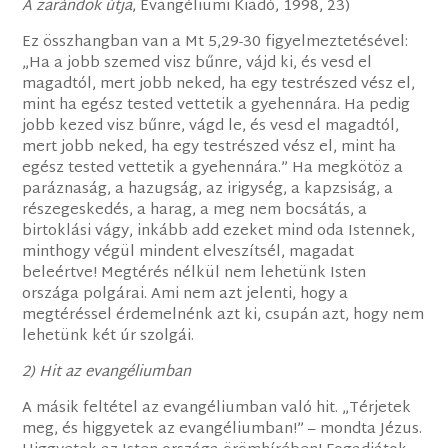
A zarándok útja
, Evangéliumi Kiadó, 1998, 23)
Ez összhangban van a Mt 5,29-30 figyelmeztetésével:
„Ha a jobb szemed visz bűnre, vájd ki, és vesd el
magadtól, mert jobb neked, ha egy testrészed vész el,
mint ha egész tested vettetik a gyehennára. Ha pedig
jobb kezed visz bűnre, vágd le, és vesd el magadtól,
mert jobb neked, ha egy testrészed vész el, mint ha
egész tested vettetik a gyehennára.” Ha megkötöz a
paráznaság, a hazugság, az irigység, a kapzsiság, a
részegeskedés, a harag, a meg nem bocsátás, a
birtoklási vágy, inkább add ezeket mind oda Istennek,
minthogy végül mindent elveszítsél, magadat
beleértve! Megtérés nélkül nem lehetünk Isten
országa polgárai. Ami nem azt jelenti, hogy a
megtéréssel érdemelnénk azt ki, csupán azt, hogy nem
lehetünk két úr szolgái.
2) Hit az evangéliumban
A másik feltétel az evangéliumban való hit. „Térjetek
meg, és higgyetek az evangéliumban!” – mondta Jézus.