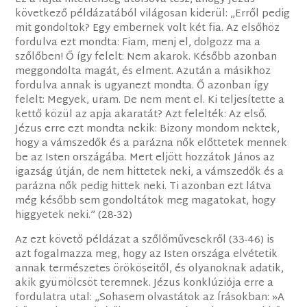
következő példázatából világosan kiderül: „Erről pedig
mit gondoltok? Egy embernek volt két fia. Az elsőhöz
fordulva ezt mondta: Fiam, menj el, dolgozz ma a
szőlőben! Ő így felelt: Nem akarok. Később azonban
meggondolta magát, és elment. Azután a másikhoz
fordulva annak is ugyanezt mondta. Ő azonban így
felelt: Megyek, uram. De nem ment el. Ki teljesítette a
kettő közül az apja akaratát? Azt felelték: Az első.
Jézus erre ezt mondta nekik: Bizony mondom nektek,
hogy a vámszedők és a parázna nők előttetek mennek
be az Isten országába. Mert eljött hozzátok János az
igazság útján, de nem hittetek neki, a vámszedők és a
parázna nők pedig hittek neki. Ti azonban ezt látva
még később sem gondoltátok meg magatokat, hogy
higgyetek neki.” (28-32)
Az ezt követő példázat a szőlőművesekről (33-46) is
azt fogalmazza meg, hogy az Isten országa elvétetik
annak természetes örököseitől, és olyanoknak adatik,
akik gyümölcsöt teremnek. Jézus konklúziója erre a
fordulatra utal: „Sohasem olvastátok az Írásokban: »A