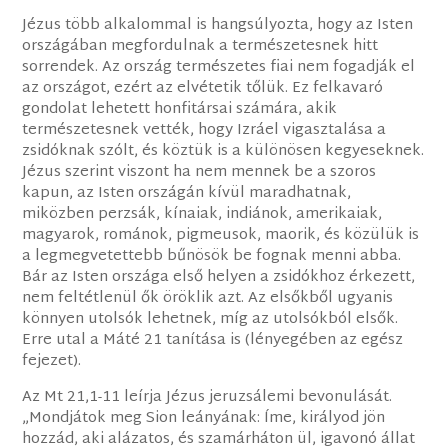
Jézus több alkalommal is hangsúlyozta, hogy az Isten
országában megfordulnak a természetesnek hitt
sorrendek. Az ország természetes fiai nem fogadják el
az országot, ezért az elvétetik tőlük. Ez felkavaró
gondolat lehetett honfitársai számára, akik
természetesnek vették, hogy Izráel vigasztalása a
zsidóknak szólt, és köztük is a különösen kegyeseknek.
Jézus szerint viszont ha nem mennek be a szoros
kapun, az Isten országán kívül maradhatnak,
miközben perzsák, kínaiak, indiánok, amerikaiak,
magyarok, románok, pigmeusok, maorik, és közülük is
a legmegvetettebb bűnösök be fognak menni abba.
Bár az Isten országa első helyen a zsidókhoz érkezett,
nem feltétlenül ők öröklik azt. Az elsőkből ugyanis
könnyen utolsók lehetnek, míg az utolsókból elsők.
Erre utal a Máté 21 tanítása is (lényegében az egész
fejezet).
Az Mt 21,1-11 leírja Jézus jeruzsálemi bevonulását.
„Mondjátok meg Sion leányának: Íme, királyod jön
hozzád, aki alázatos, és szamárháton ül, igavonó állat