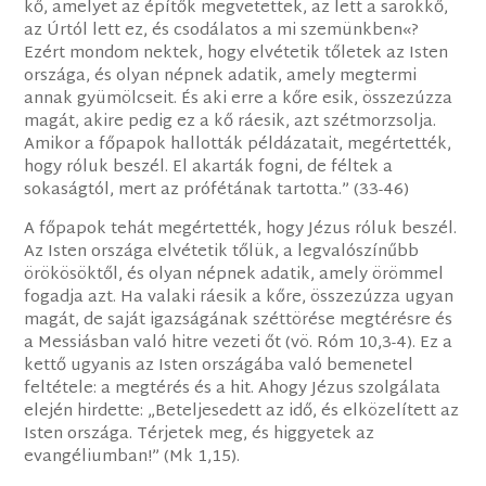
kő, amelyet az építők megvetettek, az lett a sarokkő,
az Úrtól lett ez, és csodálatos a mi szemünkben«?
Ezért mondom nektek, hogy elvétetik tőletek az Isten
országa, és olyan népnek adatik, amely megtermi
annak gyümölcseit. És aki erre a kőre esik, összezúzza
magát, akire pedig ez a kő ráesik, azt szétmorzsolja.
Amikor a főpapok hallották példázatait, megértették,
hogy róluk beszél. El akarták fogni, de féltek a
sokaságtól, mert az prófétának tartotta.” (33-46)
A főpapok tehát megértették, hogy Jézus róluk beszél.
Az Isten országa elvétetik tőlük, a legvalószínűbb
örökösöktől, és olyan népnek adatik, amely örömmel
fogadja azt. Ha valaki ráesik a kőre, összezúzza ugyan
magát, de saját igazságának széttörése megtérésre és
a Messiásban való hitre vezeti őt (vö. Róm 10,3-4). Ez a
kettő ugyanis az Isten országába való bemenetel
feltétele: a megtérés és a hit. Ahogy Jézus szolgálata
elején hirdette: „Beteljesedett az idő, és elközelített az
Isten országa. Térjetek meg, és higgyetek az
evangéliumban!” (Mk 1,15).