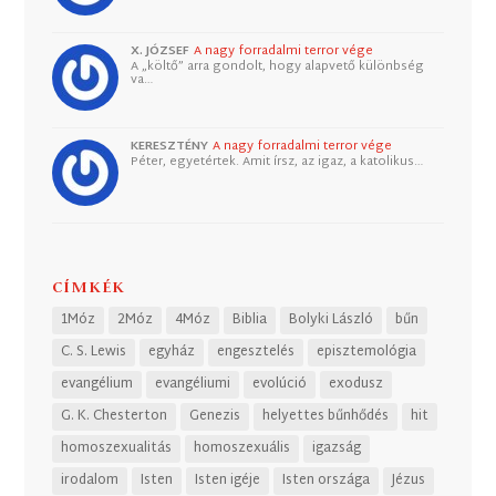
X. JÓZSEF
A nagy forradalmi terror vége
A „költő” arra gondolt, hogy alapvető különbség
va…
KERESZTÉNY
A nagy forradalmi terror vége
Péter, egyetértek. Amit írsz, az igaz, a katolikus…
CÍMKÉK
1Móz
2Móz
4Móz
Biblia
Bolyki László
bűn
C. S. Lewis
egyház
engesztelés
episztemológia
evangélium
evangéliumi
evolúció
exodusz
G. K. Chesterton
Genezis
helyettes bűnhődés
hit
homoszexualitás
homoszexuális
igazság
irodalom
Isten
Isten igéje
Isten országa
Jézus