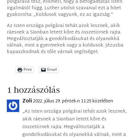
polgárává tesz, elismeri, hogy a befogadtatás Isten
irgalmától függ. Luther utolsó szavaival ezt a hitet
gyakorolta: „Koldusok vagyunk, ez az igazság.”
Az Isten országa polgárai tehát azok lesznek, akik
ráesnek a Sionban letett kőre és összetörnek rajta.
Megváltoztatják a gondolkodásukat és olyanokká
válnak, mint a gyermekek vagy a koldusok. Jézusba
kapaszkodnak és tőle várnak segítséget.
Print
Email
1 hozzászólás
Zoli
2022. július 29. péntek-n 11:25 közelében
„Az Isten országa polgárai tehát azok lesznek,
akik ráesnek a Sionban letett kőre és
összetörnek rajta. Megváltoztatják a
gondolkodásukat és olyanokká válnak, mint a