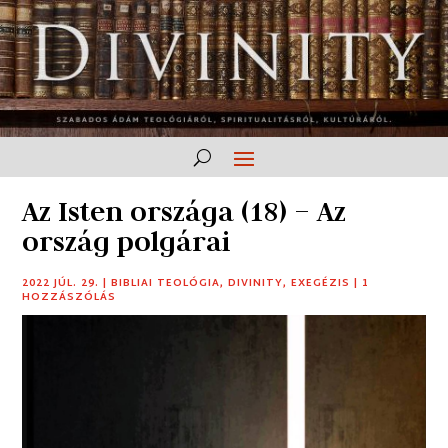
Az Isten országa (18) – Az
ország polgárai
2022 JÚL. 29.
|
BIBLIAI TEOLÓGIA
,
DIVINITY
,
EXEGÉZIS
|
1
HOZZÁSZÓLÁS