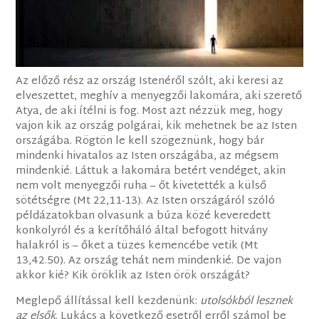
Az előző rész az ország Istenéről szólt, aki keresi az
elveszettet, meghív a menyegzői lakomára, aki szerető
Atya, de aki ítélni is fog. Most azt nézzük meg, hogy
vajon kik az ország polgárai, kik mehetnek be az Isten
országába. Rögtön le kell szögeznünk, hogy bár
mindenki hivatalos az Isten országába, az mégsem
mindenkié. Láttuk a lakomára betért vendéget, akin
nem volt menyegzői ruha – őt kivetették a külső
sötétségre (Mt 22,11-13). Az Isten országáról szóló
példázatokban olvasunk a búza közé keveredett
konkolyról és a kerítőháló által befogott hitvány
halakról is – őket a tüzes kemencébe vetik (Mt
13,42.50). Az ország tehát nem mindenkié. De vajon
akkor kié? Kik öröklik az Isten örök országát?
Meglepő állítással kell kezdenünk:
utolsókból lesznek
az elsők
. Lukács a következő esetről erről számol be