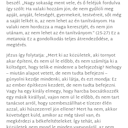
beszél. „Nagy sokaság ment vele, és ő feléjük fordulva
így szólt: Ha valaki hozzám jön, de nem gyűlöli meg
apját, anyját, feleségét, gyermekeit, testvéreit, sőt még
a saját lelkét is, az nem lehet az én tanítványom. Ha
valaki nem hordozza a maga keresztjét, és nem jön
utánam, az nem lehet az én tanítványom.” (25-27) Ez a
metanoia
. Ez a gondolkodás teljes átrendeződése, a
megtérés.
Jézus így folytatja: „Mert ki az közületek, aki tornyot
akar építeni, és nem ül le előbb, és nem számítja ki a
költséget, hogy telik-e mindenre a befejezésig? Nehogy
– miután alapot vetett, de nem tudta befejezni –
gúnyolni kezdje mindenki, aki látja, és ezt mondja: Ez
az ember építkezni kezdett, de nem tudta befejezni.
Vagy ha egy király elmegy, hogy harcba bocsátkozzék
egy másik királlyal, vajon nem ül le előbb, és nem tart
tanácsot arról, hogy szembeszállhat-e tízezer élén
azzal, aki húszezerrel jön ellene? Mert ha nem, akkor
követséget küld, amikor az még távol van, és
megkérdezi a békefeltételeket. Így tehát, aki
közületek nem mond le minden vagyonáról, az nem