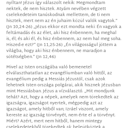
nyíltan! Jézus így válaszolt nekik: Megmondtam
nektek, de nem hisztek. Atyám nevében végzett
cselekedeteim tanúskodnak mellettem, de ti nem
hisztek, mert nem az én juhaim közül valók vagytok.”
(Jn 10,24-26) „Jézus ekkor ezt mondta neki: Én vagyok a
feltámadás és az élet, aki hisz énbennem, ha meghal
is, él; és aki él, és hisz énbennem, az nem hal meg soha.
Hiszed-e ezt?” (Jn 11,25-26) „Én világosságul jöttem a
világba, hogy aki hisz énbennem, ne maradjon a
sötétségben.” (Jn 12,46)
Mivel az Isten országába való bemenetel
elválaszthatatlan az evangéliumban való hittől, az
evangélium pedig a Messiás Jézustól, csak azok
lehetnek Isten országa polgárai, akik hisznek Jézusban
mint Messiásban. Jézus a vízválasztó. „Mit mondjunk
tehát? Azt, hogy a népek, amelyek nem törekedtek az
igazságra, igazságot nyertek, mégpedig azt az
igazságot, amely hitből van; Izráel viszont, amely
kereste az igazság törvényét, nem érte el a törvényt.
Miért? Azért, mert nem hitből, hanem mintegy
cselekedetekből törekedtek rá: beleütköztek a