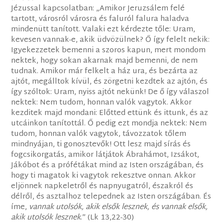
Jézussal kapcsolatban: „Amikor Jeruzsálem felé
tartott, városról városra és faluról falura haladva
mindenütt tanított. Valaki ezt kérdezte tőle: Uram,
kevesen vannak-e, akik üdvözülnek? Ő így felelt nekik:
Igyekezzetek bemenni a szoros kapun, mert mondom
nektek, hogy sokan akarnak majd bemenni, de nem
tudnak. Amikor már felkelt a ház ura, és bezárta az
ajtót, megálltok kívül, és zörgetni kezdtek az ajtón, és
így szóltok: Uram, nyiss ajtót nekünk! De ő így válaszol
nektek: Nem tudom, honnan valók vagytok. Akkor
kezditek majd mondani: Előtted ettünk és ittunk, és az
utcáinkon tanítottál. Ő pedig ezt mondja nektek: Nem
tudom, honnan valók vagytok, távozzatok tőlem
mindnyájan, ti gonosztevők! Ott lesz majd sírás és
fogcsikorgatás, amikor látjátok Ábrahámot, Izsákot,
Jákóbot és a prófétákat mind az Isten országában, és
hogy ti magatok ki vagytok rekesztve onnan. Akkor
eljönnek napkeletről és napnyugatról, északról és
délről, és asztalhoz telepednek az Isten országában. És
íme,
vannak utolsók, akik elsők lesznek, és vannak elsők,
akik utolsók lesznek
.” (Lk 13,22-30)