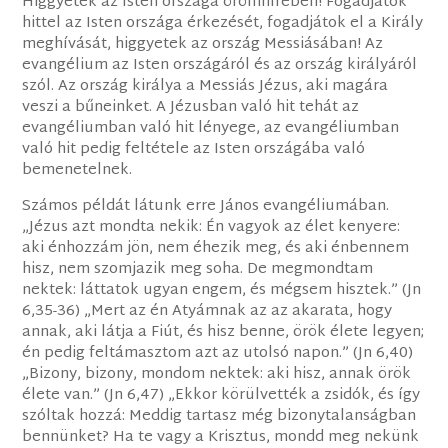
Higgyetek az Isten országa örömhírében! Fogadjátok
hittel az Isten országa érkezését, fogadjátok el a Király
meghívását, higgyetek az ország Messiásában! Az
evangélium az Isten országáról és az ország királyáról
szól. Az ország királya a Messiás Jézus, aki magára
veszi a bűneinket. A Jézusban való hit tehát az
evangéliumban való hit lényege, az evangéliumban
való hit pedig feltétele az Isten országába való
bemenetelnek.
Számos példát látunk erre János evangéliumában.
„Jézus azt mondta nekik: Én vagyok az élet kenyere:
aki énhozzám jön, nem éhezik meg, és aki énbennem
hisz, nem szomjazik meg soha. De megmondtam
nektek: láttatok ugyan engem, és mégsem hisztek.” (Jn
6,35-36) „Mert az én Atyámnak az az akarata, hogy
annak, aki látja a Fiút, és hisz benne, örök élete legyen;
én pedig feltámasztom azt az utolsó napon.” (Jn 6,40)
„Bizony, bizony, mondom nektek: aki hisz, annak örök
élete van.” (Jn 6,47) „Ekkor körülvették a zsidók, és így
szóltak hozzá: Meddig tartasz még bizonytalanságban
bennünket? Ha te vagy a Krisztus, mondd meg nekünk