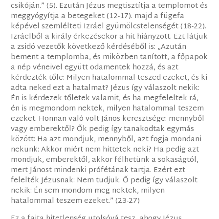
csikóján.” (5). Ezután Jézus megtisztítja a templomot és
meggyógyítja a betegeket (12-17). majd a fügefa
képével szemlélteti Izráel gyümölcstelenségét (18-22).
Izráelből a király érkezésekor a hit hiányzott. Ezt látjuk
a zsidó vezetők következő kérdéséből is: „Azután
bement a templomba, és miközben tanított, a főpapok
a nép véneivel együtt odamentek hozzá, és azt
kérdezték tőle: Milyen hatalommal teszed ezeket, és ki
adta neked ezt a hatalmat? Jézus így válaszolt nekik:
Én is kérdezek tőletek valamit, és ha megfeleltek rá,
én is megmondom nektek, milyen hatalommal teszem
ezeket. Honnan való volt János keresztsége: mennyből
vagy emberektől? Ők pedig így tanakodtak egymás
között: Ha azt mondjuk, mennyből, azt fogja mondani
nekünk: Akkor miért nem hittetek neki? Ha pedig azt
mondjuk, emberektől, akkor félhetünk a sokaságtól,
mert Jánost mindenki prófétának tartja. Ezért ezt
felelték Jézusnak: Nem tudjuk. Ő pedig így válaszolt
nekik: Én sem mondom meg nektek, milyen
hatalommal teszem ezeket.” (23-27)
Ez a fajta hitetlenség utolsóvá tesz, ahogy Jézus