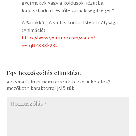
gyermekek vagy a koldusok. Jézusba
kapaszkodnak és tőle várnak segítséget.”
A Sarokkő – A vallás kontra Isten királysága
(Animáció)
https://www.youtube.com/watch?
v=_qR7XBSk23s
Egy hozzászólás elküldése
Az e-mail címet nem tesszük közzé.
A kötelező
mezőket
*
karakterrel jelöltük