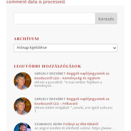
comment data is processed
.
ARCHÍVUM
Archívum
LEGUTÓBBI HOZZÁSZÓLÁSOK
GERGELY ERZSÉBET
Reggeli naplójegyzetek az
Exoduszról (22) – Keménység és irgalom
Idézet a posztból: "A mai ember fejében a
keménysé…
GERGELY ERZSÉBET
Reggeli naplójegyzetek az
Exoduszról (21) – Felkavaró
Idézet Ádám imájából: "„Urunk, a te igéd sokszor
f…
SZABADOS ÁDÁM
Polányi az élet titkáról
Az angol eredeti itt elérhető online: https://www.…