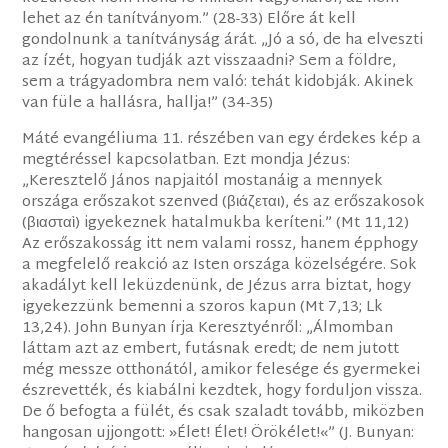
lehet az én tanítványom.” (28-33) Előre át kell
gondolnunk a tanítványság árát. „Jó a só, de ha elveszti
az ízét, hogyan tudják azt visszaadni? Sem a földre,
sem a trágyadombra nem való: tehát kidobják. Akinek
van füle a hallásra, hallja!” (34-35)
Máté evangéliuma 11. részében van egy érdekes kép a
megtéréssel kapcsolatban. Ezt mondja Jézus:
„Keresztelő János napjaitól mostanáig a mennyek
országa erőszakot szenved (βιάζεται), és az erőszakosok
(βιασταὶ) igyekeznek hatalmukba keríteni.” (Mt 11,12)
Az erőszakosság itt nem valami rossz, hanem épphogy
a megfelelő reakció az Isten országa közelségére. Sok
akadályt kell leküzdenünk, de Jézus arra biztat, hogy
igyekezzünk bemenni a szoros kapun (Mt 7,13; Lk
13,24). John Bunyan írja Keresztyénről: „Álmomban
láttam azt az embert, futásnak eredt; de nem jutott
még messze otthonától, amikor felesége és gyermekei
észrevették, és kiabálni kezdtek, hogy forduljon vissza.
De ő befogta a fülét, és csak szaladt tovább, miközben
hangosan ujjongott: »Élet! Élet! Örökélet!«” (J. Bunyan: