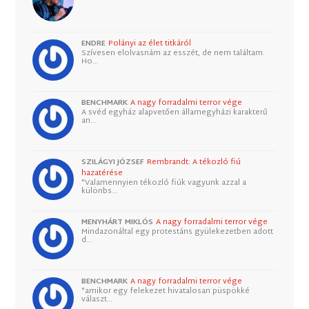
ENDRE
Polányi az élet titkáról
Szívesen elolvasnám az esszét, de nem találtam.
Ho…
BENCHMARK
A nagy forradalmi terror vége
A svéd egyház alapvetően államegyházi karakterű
an…
SZILÁGYI JÓZSEF
Rembrandt: A tékozló fiú
hazatérése
"Valamennyien tékozló fiúk vagyunk azzal a
különbs…
MENYHÁRT MIKLÓS
A nagy forradalmi terror vége
Mindazonáltal egy protestáns gyülekezetben adott
d…
BENCHMARK
A nagy forradalmi terror vége
"amikor egy felekezet hivatalosan püspökké
választ…