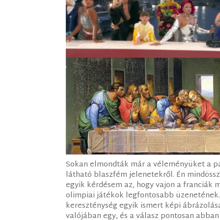
Sokan elmondták már a véleményüket a pár
látható blaszfém jelenetekről. Én mindössz
egyik kérdésem az, hogy vajon a franciák m
olimpiai játékok legfontosabb üzenetének.
kereszténység egyik ismert képi ábrázolásá
valójában egy, és a válasz pontosan abban 