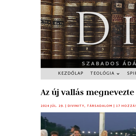
KEZDŐLAP
TEOLÓGIA
SPI
Az új vallás megnevezte 
2024 JÚL. 29.
|
DIVINITY
,
TÁRSADALOM
|
17 HOZZÁ