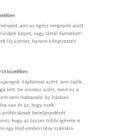
özelében
eményed, ami az egész megnyitó alatt
 Küldjek képet, vagy láttál ilyeneket?
LMBTQ üzenet, hanem kifejezetten
09:19 közelében
ujjongok. Fájdalmat azért, ami zajlik,
á lett. De örömöz azért, mert ez is
item nem hiábavaló. Az Írásban
va van és az, hogy ezek
s próféciáinak beteljesedését
enti, hogy az összes többi ígérete is
Ami egy hívő emberi lény számára