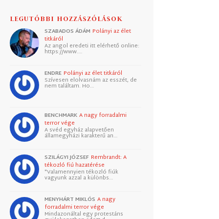
LEGUTÓBBI HOZZÁSZÓLÁSOK
SZABADOS ÁDÁM
Polányi az élet
titkáról
Az angol eredeti itt elérhető online:
https://www.…
ENDRE
Polányi az élet titkáról
Szívesen elolvasnám az esszét, de
nem találtam. Ho…
BENCHMARK
A nagy forradalmi
terror vége
A svéd egyház alapvetően
államegyházi karakterű an…
SZILÁGYI JÓZSEF
Rembrandt: A
tékozló fiú hazatérése
"Valamennyien tékozló fiúk
vagyunk azzal a különbs…
MENYHÁRT MIKLÓS
A nagy
forradalmi terror vége
Mindazonáltal egy protestáns