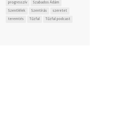
progresszív
Szabados Ádám
Szentlélek
Szentírás
szeretet
teremtés
Tűzfal
Tűzfal podcast