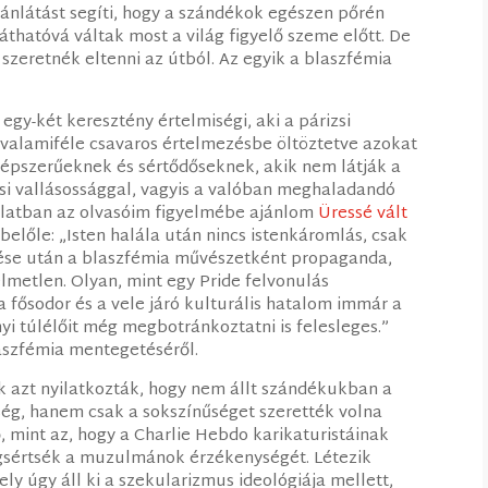
tánlátást segíti, hogy a szándékok egészen pőrén
áthatóvá váltak most a világ figyelő szeme előtt. De
 szeretnék eltenni az útból. Az egyik a blaszfémia
egy-két keresztény értelmiségi, aki a párizsi
valamiféle csavaros értelmezésbe öltöztetve azokat
zépszerűeknek és sértődőseknek, akik nem látják a
si vallásossággal, vagyis a valóban meghaladandó
olatban az olvasóim figyelmébe ajánlom
Üressé vált
előle: „Isten halála után nincs istenkáromlás, csak
lése után a blaszfémia művészetként propaganda,
metlen. Olyan, mint egy Pride felvonulás
 fősodor és a vele járó kulturális hatalom immár a
i túlélőit még megbotránkoztatni is felesleges.”
aszfémia mentegetéséről.
ők azt nyilatkozták, hogy nem állt szándékukban a
nség, hanem csak a sokszínűséget szerették volna
 mint az, hogy a Charlie Hebdo karikaturistáinak
gsértsék a muzulmánok érzékenységét. Létezik
ly úgy áll ki a szekularizmus ideológiája mellett,