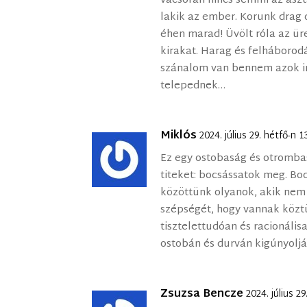
vacsorán nincs semmi az aszt
lakik az ember. Korunk drag 
éhen marad! Üvölt róla az ür
kirakat. Harag és felháborod
szánalom van bennem azok ir
telepednek…
Miklós
2024. július 29. hétfő-n 
Ez egy ostobaság és otromba
titeket: bocsássatok meg. Bo
közöttünk olyanok, akik nem 
szépségét, hogy vannak közt
tisztelettudóan és racionáli
ostobán és durván kigúnyoljá
Zsuzsa Bencze
2024. július 2