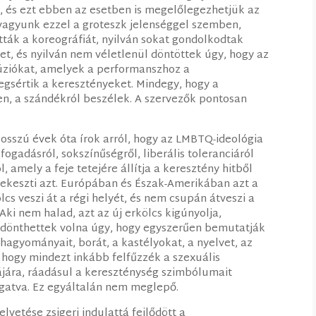
a, és ezt ebben az esetben is megelőlegezhetjük az
vagyunk ezzel a groteszk jelenséggel szemben,
ták a koreográfiát, nyilván sokat gondolkodtak
t, és nyilván nem véletlenül döntöttek úgy, hogy az
lúziókat, amelyek a performanszhoz a
megsértik a keresztényeket. Mindegy, hogy a
n, a szándékról beszélek. A szervezők pontosan
Hosszú évek óta írok arról, hogy az LMBTQ-ideológia
gadásról, sokszínűségről, liberális toleranciáról
, amely a feje tetejére állítja a keresztény hitből
irekeszti azt. Európában és Észak-Amerikában azt a
ölcs veszi át a régi helyét, és nem csupán átveszi a
t. Aki nem halad, azt az új erkölcs kigúnyolja,
ők dönthettek volna úgy, hogy egyszerűen bemutatják
 hagyományait, borát, a kastélyokat, a nyelvet, az
, hogy mindezt inkább felfűzzék a szexuális
ájára, ráadásul a kereszténység szimbólumait
gatva. Ez egyáltalán nem meglepő.
vetése zsigeri indulattá fejlődött a