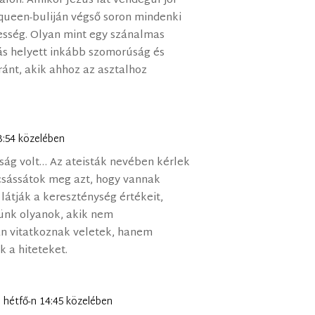
alon. Amikor Jézus lát vendégül jól
queen-buliján végső soron mindenki
esség. Olyan mint egy szánalmas
ás helyett inkább szomorúság és
ánt, akik ahhoz az asztalhoz
13:54 közelében
ság volt… Az ateisták nevében kérlek
csássátok meg azt, hogy vannak
látják a kereszténység értékeit,
ünk olyanok, akik nem
san vitatkoznak veletek, hanem
k a hiteteket.
9. hétfő-n 14:45 közelében