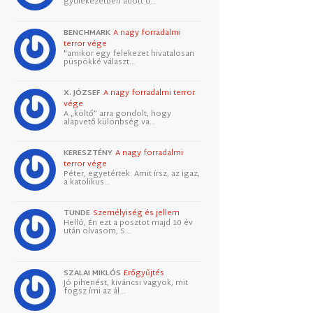
gyülekezetben adott d…
BENCHMARK
A nagy forradalmi
terror vége
"amikor egy felekezet hivatalosan
püspökké választ…
X. JÓZSEF
A nagy forradalmi terror
vége
A „költő” arra gondolt, hogy
alapvető különbség va…
KERESZTÉNY
A nagy forradalmi
terror vége
Péter, egyetértek. Amit írsz, az igaz,
a katolikus…
TUNDE
Személyiség és jellem
Helló, Én ezt a posztot majd 10 év
után olvasom, S…
SZALAI MIKLÓS
Erőgyűjtés
Jó pihenést, kiváncsi vagyok, mit
fogsz írni az ál…