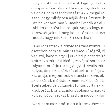
hogy jogot formál a vallások kigúnyolásár
olimpia szervezőinek. Ha megengedőek is 
vajon ez nem szándékosság? Akik megalkot
azon, hogy miképpen adják át az üzenetüke
Utolsó vacsora motívumaiból veszik az al
többletjelentést biztosítják. Vagyis hogy 
keresztényeknek meg kell-e sértődniük eze
tudták, hogy mit és miért csinálnak.
És akkor rátérek a tényleges válaszomra. 
esetében nem csupán szabadelvűségről, elfo
van szó, hanem egy új erkölcsi piedesztálról
származó erkölcsi ideált, és végső soron k
folyamatot látjuk, ahogy egy új, rivális erk
helyét, de nem is tűri, sőt eltörli az elődjé
kiszorítja, megbünteti. A francia szervez
az országuk múltját, jelenét, gazdagságát,
épületeket, de valamiért fontos volt nekik
kisebbségek és a genderideológia tematik
kölcsönvéve, azokat blaszfém módon kifor
Azért nem meglepő, mert a kereszténység el