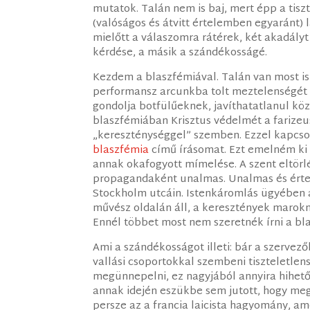
mutatok. Talán nem is baj, mert épp a tisz
(valóságos és átvitt értelemben egyaránt) l
mielőtt a válaszomra rátérek, két akadályt
kérdése, a másik a szándékosságé.
Kezdem a blaszfémiával. Talán van most is 
performansz arcunkba tolt meztelenségét 
gondolja botfülűeknek, javíthatatlanul kö
blaszfémiában Krisztus védelmét a farizeu
„kereszténységgel” szemben. Ezzel kapcs
blaszfémia
című írásomat. Ezt emelném ki b
annak okafogyott mímelése. A szent eltör
propagandaként unalmas. Unalmas és értel
Stockholm utcáin. Istenkáromlás ügyében a
művész oldalán áll, a keresztények marokny
Ennél többet most nem szeretnék írni a bl
Ami a szándékosságot illeti: bár a szervez
vallási csoportokkal szembeni tiszteletle
megünnepelni, ez nagyjából annyira hihető,
annak idején eszükbe sem jutott, hogy me
persze az a francia laicista hagyomány, ame