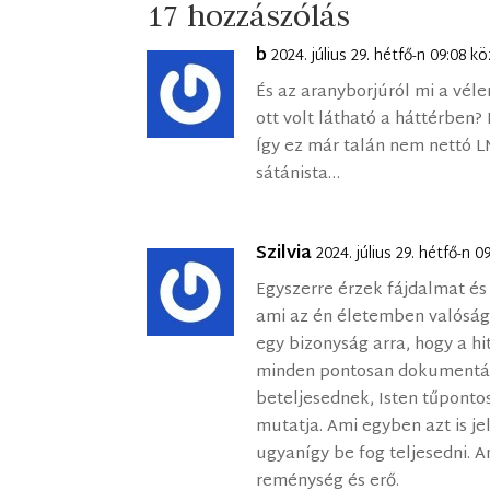
17 hozzászólás
b
2024. július 29. hétfő-n 09:08 k
És az aranyborjúról mi a vél
ott volt látható a háttérben?
Így ez már talán nem nettó 
sátánista…
Szilvia
2024. július 29. hétfő-n 
Egyszerre érzek fájdalmat és 
ami az én életemben valóságg
egy bizonyság arra, hogy a h
minden pontosan dokumentál
beteljesednek, Isten tűponto
mutatja. Ami egyben azt is jel
ugyanígy be fog teljesedni. 
reménység és erő.