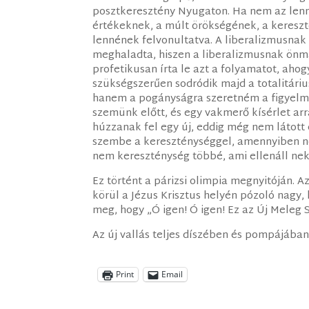
posztkeresztény Nyugaton. Ha nem az lenne
értékeknek, a múlt örökségének, a keresz
lennének felvonultatva. A liberalizmusnak 
meghaladta, hiszen a liberalizmusnak önm
profetikusan írta le azt a folyamatot, ah
szükségszerűen sodródik majd a totalitáriu
hanem a pogányságra szeretném a figyelmet 
szemünk előtt, és egy vakmerő kísérlet ar
húzzanak fel egy új, eddig még nem látott c
szembe a kereszténységgel, amennyiben nem
nem kereszténység többé, ami ellenáll neki
Ez történt a párizsi olimpia megnyitóján. A
körül a Jézus Krisztus helyén pózoló nagy, 
meg, hogy „Ó igen! Ó igen! Ez az Új Meleg 
Az új vallás teljes díszében és pompájában
Print
Email