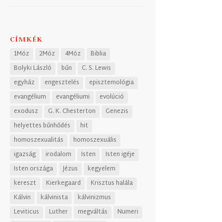
CÍMKÉK
1Móz
2Móz
4Móz
Biblia
Bolyki László
bűn
C. S. Lewis
egyház
engesztelés
episztemológia
evangélium
evangéliumi
evolúció
exodusz
G. K. Chesterton
Genezis
helyettes bűnhődés
hit
homoszexualitás
homoszexuális
igazság
irodalom
Isten
Isten igéje
Isten országa
Jézus
kegyelem
kereszt
Kierkegaard
Krisztus halála
Kálvin
kálvinista
kálvinizmus
Leviticus
Luther
megváltás
Numeri