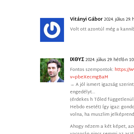
Vitányi Gábor
2024. július 29
Volt ott azontúl még a kann
ΙΧΘΥΣ
2024. július 29. hétfő-n 1
Fontos szempontok:
https://
v=pbeXecmgBaM
→ A jól ismert igazság szerin
engedélyt…
(érdekes h Tőled függetlenül(?)
Hebdo esetét) Így igaz: gondol
volna, ha muszlim jelképrend
Ahogy nézem a két képet, azé