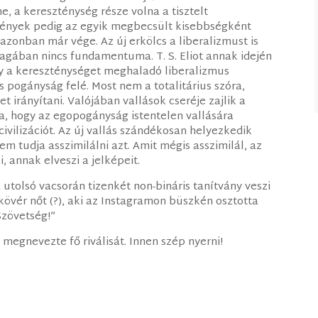
, a kereszténység része volna a tisztelt
tények pedig az egyik megbecsült kisebbségként
azonban már vége. Az új erkölcs a liberalizmust is
agában nincs fundamentuma. T. S. Eliot annak idején
ogy a kereszténységet meghaladó liberalizmus
s pogányság felé. Most nem a totalitárius szóra,
irányítani. Valójában vallások cseréje zajlik a
ra, hogy az egopogányság istentelen vallására
ivilizációt. Az új vallás szándékosan helyezkedik
 tudja asszimilálni azt. Amit mégis asszimilál, az
, annak elveszi a jelképeit.
z utolsó vacsorán tizenkét non-bináris tanítvány veszi
kövér nőt (?), aki az Instagramon büszkén osztotta
Szövetség!”
 megnevezte fő riválisát. Innen szép nyerni!