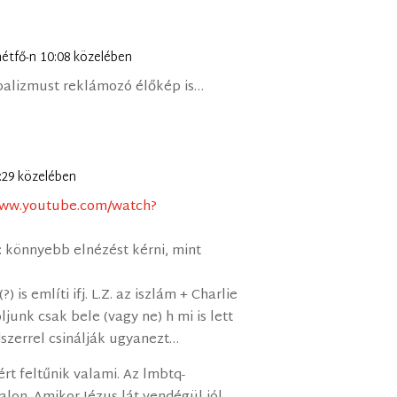
. hétfő-n 10:08 közelében
ibalizmust reklámozó élőkép is…
0:29 közelében
www.youtube.com/watch?
t: könnyebb elnézést kérni, mint
 is említi ifj. L.Z. az iszlám + Charlie
junk csak bele (vagy ne) h mi is lett
szerrel csinálják ugyanezt…
rt feltűnik valami. Az lmbtq-