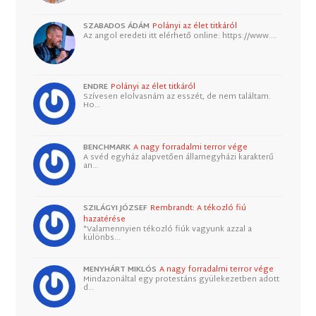
SZABADOS ÁDÁM
Polányi az élet titkáról
Az angol eredeti itt elérhető online: https://www.…
ENDRE
Polányi az élet titkáról
Szívesen elolvasnám az esszét, de nem találtam.
Ho…
BENCHMARK
A nagy forradalmi terror vége
A svéd egyház alapvetően államegyházi karakterű
an…
SZILÁGYI JÓZSEF
Rembrandt: A tékozló fiú
hazatérése
"Valamennyien tékozló fiúk vagyunk azzal a
különbs…
MENYHÁRT MIKLÓS
A nagy forradalmi terror vége
Mindazonáltal egy protestáns gyülekezetben adott
d…