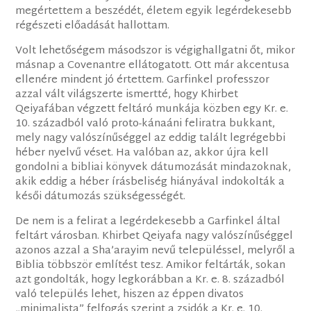
megértettem a beszédét, életem egyik legérdekesebb
régészeti előadását hallottam.
Volt lehetőségem másodszor is végighallgatni őt, mikor
másnap a Covenantre ellátogatott. Ott már akcentusa
ellenére mindent jó értettem. Garfinkel professzor
azzal vált világszerte ismertté, hogy Khirbet
Qeiyafában végzett feltáró munkája közben egy Kr. e.
10. századból való proto-kánaáni feliratra bukkant,
mely nagy valószínűséggel az eddig talált legrégebbi
héber nyelvű véset. Ha valóban az, akkor újra kell
gondolni a bibliai könyvek dátumozását mindazoknak,
akik eddig a héber írásbeliség hiányával indokolták a
késői dátumozás szükségességét.
De nem is a felirat a legérdekesebb a Garfinkel által
feltárt városban. Khirbet Qeiyafa nagy valószínűséggel
azonos azzal a Sha’arayim nevű településsel, melyről a
Biblia többször említést tesz. Amikor feltárták, sokan
azt gondolták, hogy legkorábban a Kr. e. 8. századból
való település lehet, hiszen az éppen divatos
„minimalista” felfogás szerint a zsidók a Kr. e. 10.