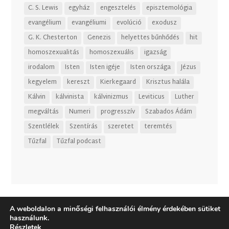
C. S. Lewis
egyház
engesztelés
episztemológia
evangélium
evangéliumi
evolúció
exodusz
G. K. Chesterton
Genezis
helyettes bűnhődés
hit
homoszexualitás
homoszexuális
igazság
irodalom
Isten
Isten igéje
Isten országa
Jézus
kegyelem
kereszt
Kierkegaard
Krisztus halála
Kálvin
kálvinista
kálvinizmus
Leviticus
Luther
megváltás
Numeri
progresszív
Szabados Ádám
Szentlélek
Szentírás
szeretet
teremtés
Tűzfal
Tűzfal podcast
A weboldalon a minőségi felhasználói élmény érdekében sütiket
használunk.
Részletek