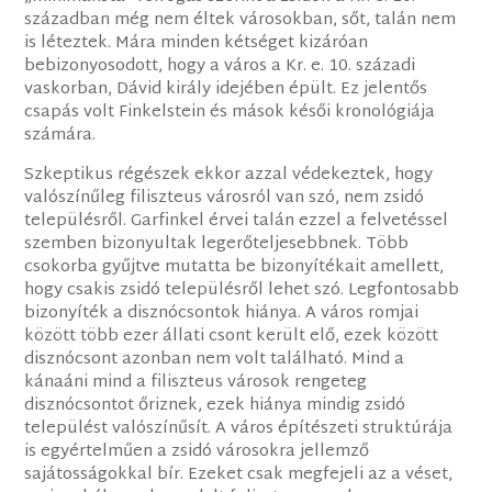
században még nem éltek városokban, sőt, talán nem
is léteztek. Mára minden kétséget kizáróan
bebizonyosodott, hogy a város a Kr. e. 10. századi
vaskorban, Dávid király idejében épült. Ez jelentős
csapás volt Finkelstein és mások késői kronológiája
számára.
Szkeptikus régészek ekkor azzal védekeztek, hogy
valószínűleg filiszteus városról van szó, nem zsidó
településről. Garfinkel érvei talán ezzel a felvetéssel
szemben bizonyultak legerőteljesebbnek. Több
csokorba gyűjtve mutatta be bizonyítékait amellett,
hogy csakis zsidó településről lehet szó. Legfontosabb
bizonyíték a disznócsontok hiánya. A város romjai
között több ezer állati csont került elő, ezek között
disznócsont azonban nem volt található. Mind a
kánaáni mind a filiszteus városok rengeteg
disznócsontot őriznek, ezek hiánya mindig zsidó
települést valószínűsít. A város építészeti struktúrája
is egyértelműen a zsidó városokra jellemző
sajátosságokkal bír. Ezeket csak megfejeli az a véset,