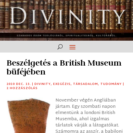
Beszélgetés a British Museum
büféjében
2010 DEC. 13.
|
DIVINITY
,
EXEGÉZIS
,
TÁRSADALOM
,
TUDOMÁNY
|
2 HOZZÁSZÓLÁS
November végén Angliában
jártam. Egy szombati napon
elmentünk a londoni British
Musemba, ahol izgalmas
tárlatok várják a látogatókat.
Számomra az asszír, a babiloni