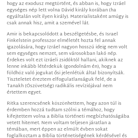
hogy az exodusz megtörtént, és abban is, hogy Izráel
egységes nép lett volna Dávid király korában (ha
egyáltalán volt ilyen király). Materialistaként amúgy is
csak annak hisz, amit a szemével lát.
Amir is bekapcsolódott a beszélgetésbe, és Israel
Finkelstein professzor elméletét hozta fel annak
igazolására, hogy Izráel nagyon hosszú ideig nem volt
sem egységes nemzet, sem városokban lakó nép.
Érdekes volt ezt izráeli zsidóktól hallani, akiknek az
lenne inkább létérdekük (gondolnám én), hogy a
földhöz való jogukat ősi jelenlétük által bizonyítsák.
Tiszteletet éreztem elfogulatlanságuk felé, de a
Tanakh (Ószövetség) radikális revíziójával nem
értettem egyet.
Ritka szerencsének köszönhettem, hogy azon túl is
érdemben hozzá tudtam szólni a témához, hogy
kifejtettem volna a Biblia történeti megbízhatóságába
vetett hitemet. Nem voltam teljesen járatlan a
témában, mert éppen az elmúlt évben sokat
foglalkoztam a Biblia történetiségének kérdésével és