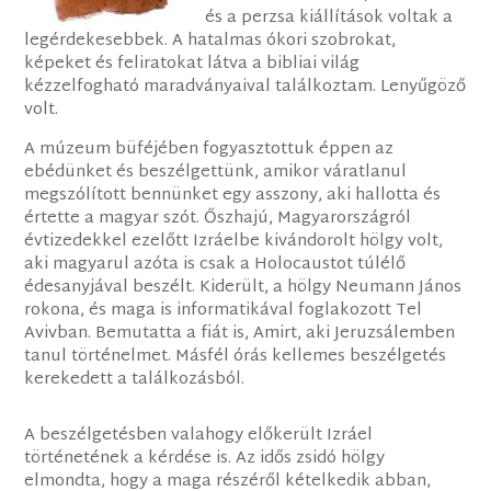
és a perzsa kiállítások voltak a
legérdekesebbek. A hatalmas ókori szobrokat,
képeket és feliratokat látva a bibliai világ
kézzelfogható maradványaival találkoztam. Lenyűgöző
volt.
A múzeum büféjében fogyasztottuk éppen az
ebédünket és beszélgettünk, amikor váratlanul
megszólított bennünket egy asszony, aki hallotta és
értette a magyar szót. Őszhajú, Magyarországról
évtizedekkel ezelőtt Izráelbe kivándorolt hölgy volt,
aki magyarul azóta is csak a Holocaustot túlélő
édesanyjával beszélt. Kiderült, a hölgy Neumann János
rokona, és maga is informatikával foglakozott Tel
Avivban. Bemutatta a fiát is, Amirt, aki Jeruzsálemben
tanul történelmet. Másfél órás kellemes beszélgetés
kerekedett a találkozásból.
A beszélgetésben valahogy előkerült Izráel
történetének a kérdése is. Az idős zsidó hölgy
elmondta, hogy a maga részéről kételkedik abban,