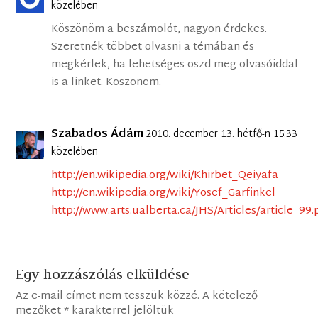
közelében
Köszönöm a beszámolót, nagyon érdekes.
Szeretnék többet olvasni a témában és
megkérlek, ha lehetséges oszd meg olvasóiddal
is a linket. Köszönöm.
Szabados Ádám
2010. december 13. hétfő-n 15:33
közelében
http://en.wikipedia.org/wiki/Khirbet_Qeiyafa
http://en.wikipedia.org/wiki/Yosef_Garfinkel
http://www.arts.ualberta.ca/JHS/Articles/article_99.
Egy hozzászólás elküldése
Az e-mail címet nem tesszük közzé.
A kötelező
mezőket
*
karakterrel jelöltük