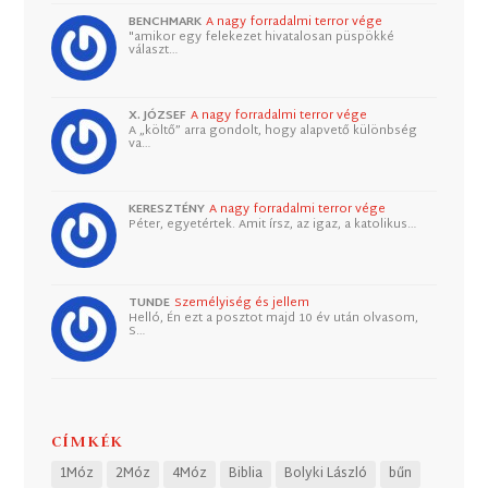
BENCHMARK
A nagy forradalmi terror vége
"amikor egy felekezet hivatalosan püspökké
választ…
X. JÓZSEF
A nagy forradalmi terror vége
A „költő” arra gondolt, hogy alapvető különbség
va…
KERESZTÉNY
A nagy forradalmi terror vége
Péter, egyetértek. Amit írsz, az igaz, a katolikus…
TUNDE
Személyiség és jellem
Helló, Én ezt a posztot majd 10 év után olvasom,
S…
CÍMKÉK
1Móz
2Móz
4Móz
Biblia
Bolyki László
bűn