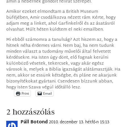
amin a hébernek gondolt felirat szerepel.
Amikor ezeket elmondtam a British Museum
büféjében, Amir csodálkozva nézett rám. Kérte, hogy
adjam meg a linket, ahol Garfinkelről és az ásatásról
olvashat. Múlt héten küldtem el neki emailben.
Mi ebből számomra a tanulság? Azt hiszem az, hogy a
hitnek néha érdemes várni. Nem baj, ha nem tudunk
minden választ a tudomány művelői által felvetett
kérdésekre. Ha Isten úgy dönt, elő fognak kerülni
különböző vésetek, tekercsek, vagy akár egész
városok is, melyek a Biblia igazságát alátámasztják. Ha
nem, akkor se essünk kétségbe, és pláne ne akarjunk
bizonyítékokat gyártani. Csendesen bízzunk abban,
hogy Isten Szava végül időtálló lesz.
Print
Email
2 hozzászólás
Páll Botond
2010. december 13. hétfő-n 15:13