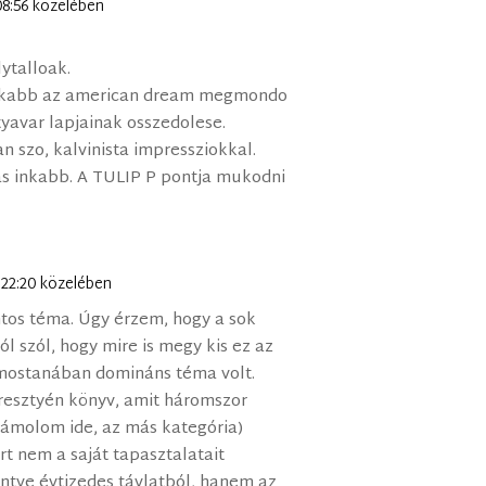
 08:56 közelében
ytalloak.
inkabb az american dream megmondo
tyavar lapjainak osszedolese.
n szo, kalvinista impressziokkal.
as inkabb. A TULIP P pontja mukodni
n 22:20 közelében
tos téma. Úgy érzem, hogy a sok
l szól, hogy mire is megy kis ez az
 mostanában domináns téma volt.
resztyén könyv, amit háromszor
számolom ide, az más kategória)
rt nem a saját tapasztalatait
kintve évtizedes távlatból, hanem az