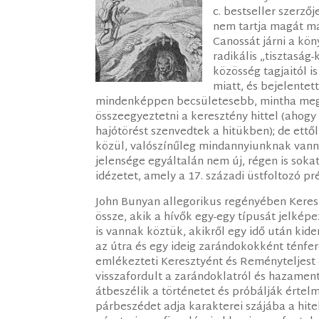
c. bestseller szerző
nem tartja magát má
Canossát járni a kö
radikális „tisztaság
közösség tagjaitól 
miatt, és bejelentet
mindenképpen becsületesebb, mintha megp
összeegyeztetni a keresztény hittel (ahog
hajótörést szenvedtek a hitükben); de ettő
közül, valószínűleg mindannyiunknak vanna
jelensége egyáltalán nem új, régen is sok
idézetet, amely a 17. századi üstfoltozó pr
John Bunyan allegorikus regényében Keres
össze, akik a hívők egy-egy típusát jelké
is vannak köztük, akikről egy idő után kid
az útra és egy ideig zarándokokként ténfere
emlékezteti Keresztyént és Reményteljest e
visszafordult a zarándoklatról és hazament
átbeszélik a történetet és próbálják értel
párbeszédet adja karakterei szájába a hite