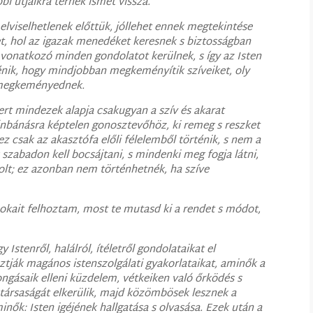
i útjaikra térnek ismét vissza.
lviselhetlenek előttük, jóllehet ennek megtekintése
et, hol az igazak menedéket keresnek s biztosságban
 vonatkozó minden gondolatot kerülnek, s így az Isten
rténik, hogy mindjobban megkeményítik szíveiket, oly
 megkeményednek.
ert mindezek alapja csakugyan a szív és akarat
űnbánásra képtelen gonosztevőhöz, ki remeg s reszket
 ez csak az akasztófa előli félelemből történik, s nem a
 szabadon kell bocsájtani, s mindenki meg fogja látni,
volt; ez azonban nem történhetnék, ha szíve
 okait felhoztam, most te mutasd ki a rendet s módot,
y Istenről, halálról, ítéletről gondolataikat el
ztják magános istenszolgálati gyakorlataikat, aminők a
gásaik elleni küzdelem, vétkeiken való őrködés s
 társaságát elkerülik, majd közömbösek lesznek a
minők: Isten igéjének hallgatása s olvasása. Ezek után a