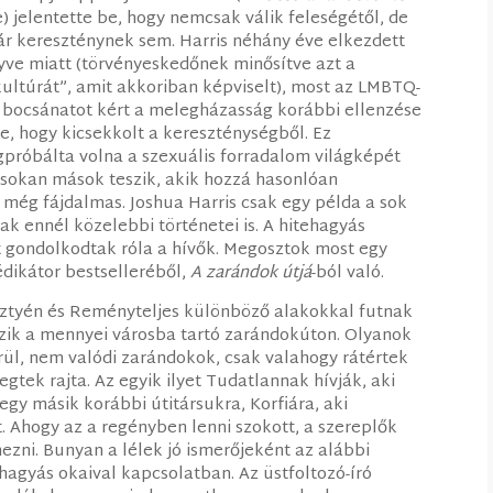
je) jelentette be, hogy nemcsak válik feleségétől, de
r kereszténynek sem. Harris néhány éve elkezdett
nyve miatt (törvényeskedőnek minősítve azt a
-kultúrát”, amit akkoriban képviselt), most az LMBTQ-
is bocsánatot kért a melegházasság korábbi ellenzése
te, hogy kicsekkolt a kereszténységből. Ez
róbálta volna a szexuális forradalom világképét
y sokan mások teszik, akik hozzá hasonlóan
l még fájdalmas. Joshua Harris csak egy példa a sok
k ennél közelebbi történetei is. A hitehagyás
at gondolkodtak róla a hívők. Megosztok most egy
édikátor bestselleréből,
A zarándok útjá
-ból való.
ztyén és Reményteljes különböző alakokkal futnak
pezik a mennyei városba tartó zarándokúton. Olyanok
erül, nem valódi zarándokok, csak valahogy rátértek
gtek rajta. Az egyik ilyet Tudatlannak hívják, aki
gy másik korábbi útitársukra, Korfiára, aki
. Ahogy az a regényben lenni szokott, a szereplők
mezni. Bunyan a lélek jó ismerőjeként az alábbi
hagyás okaival kapcsolatban. Az üstfoltozó-író