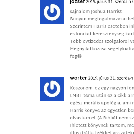
jozsef
2019. július 31. szerda-n
sajnalom Joshua Harrist.
Bunyan megfogalmazasai hel
Szerintem Harris eseteben 
es kirakat keresztenyseg kar
Tobb evtizedes szolgalorol va
Megnyilatkozasa segelykialt
fog😄
worter
2019. július 31. szerda-
Köszönöm, ez egy nagyon fon
LMBT téma után ez a cikk arró
egész morális apológia, ami
Harris könyve az egyetlen ke
olvastam el. (A Bibliát nem 
Ihletett könyvnek tartom, me
illusztrálta Igékkel visszate