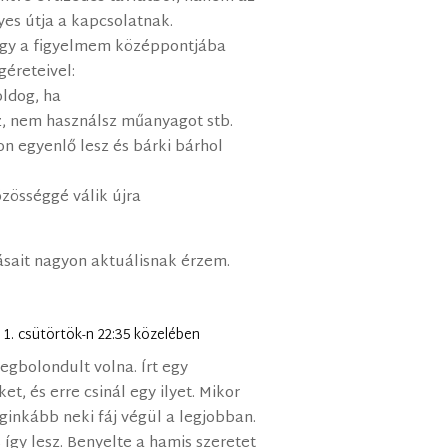
yes útja a kapcsolatnak.
hogy a figyelmem középpontjába
géreteivel:
oldog, ha
z, nem használsz műanyagot stb.
n egyenlő lesz és bárki bárhol
zösséggé válik újra
sait nagyon aktuálisnak érzem.
 1. csütörtök-n 22:35 közelében
gbolondult volna. Írt egy
t, és erre csinál egy ilyet. Mikor
ginkább neki fáj végül a legjobban.
s így lesz. Benyelte a hamis szeretet