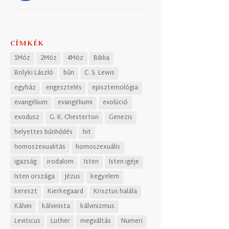
CÍMKÉK
1Móz
2Móz
4Móz
Biblia
Bolyki László
bűn
C. S. Lewis
egyház
engesztelés
episztemológia
evangélium
evangéliumi
evolúció
exodusz
G. K. Chesterton
Genezis
helyettes bűnhődés
hit
homoszexualitás
homoszexuális
igazság
irodalom
Isten
Isten igéje
Isten országa
Jézus
kegyelem
kereszt
Kierkegaard
Krisztus halála
Kálvin
kálvinista
kálvinizmus
Leviticus
Luther
megváltás
Numeri