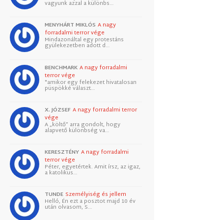
vagyunk azzal a különbs…
MENYHÁRT MIKLÓS
A nagy
forradalmi terror vége
Mindazonáltal egy protestáns
gyülekezetben adott d…
BENCHMARK
A nagy forradalmi
terror vége
"amikor egy felekezet hivatalosan
püspökké választ…
X. JÓZSEF
A nagy forradalmi terror
vége
A „költő” arra gondolt, hogy
alapvető különbség va…
KERESZTÉNY
A nagy forradalmi
terror vége
Péter, egyetértek. Amit írsz, az igaz,
a katolikus…
TUNDE
Személyiség és jellem
Helló, Én ezt a posztot majd 10 év
után olvasom, S…