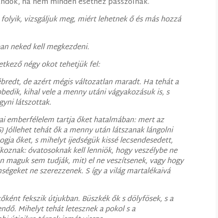
landók, ha nem minden esethez passzolnak.
 folyik, vizsgáljuk meg, miért lehetnek ő és más hozzá
ban neked kell megkezdeni.
etkező négy okot tehetjük fel:
lébredt, de azért mégis változatlan maradt. Ha tehát a
bedik, kihal vele a menny utáni vágyakozásuk is, s
gyni látszottak.
ai emberfélelem tartja őket hatalmában: mert az
5) Jóllehet tehát ők a menny után látszanak lángolni
gja őket, s mihelyt ijedségük kissé lecsendesedett,
koznak: óvatosoknak kell lenniök, hogy veszélybe ne
 maguk sem tudják, mit) el ne veszítsenek, vagy hogy
ségeket ne szerezzenek. S így a világ martalékaivá
kőként fekszik útjukban. Büszkék ők s dölyfösek, s a
dő. Mihelyt tehát letesznek a pokol s a