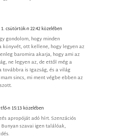
 1. csütörtök-n 22:42 közelében
 Úgy gondolom, hogy minden
 könyvét, ott kellene, hogy legyen az
Jelenleg baromira akarja, hogy ami az
ság, ne legyen az, de ettől még a
a továbbra is Igazság, és a világ
lmam sincs, mi ment végbe ebben az
szott.
étfő-n 15:13 közelében
és apropóját adó hírt. Szenzációs
 Bunyan szavai igen találóak,
dés.