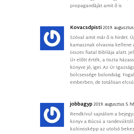
propagandàjàt amit ő is
Kovacsdpisti
2019. augusztus
Szóval amit már ő is hirdet.
kamasznak olvasnia kellene a
összes fiatal Bibliàja alatt. 
Úr előtt érték, a tiszta házas
könyve jó, igei. Az Úr Igazság
bölcsessége bolondsàg. Foga
emberben, de totálisan elcsú
jobbagyp
2019. augusztus 5. h
Rendkívül sajnálom a bejegyz
könyv a Búcsú a randevúktól.
különösképp az utolsó bekez