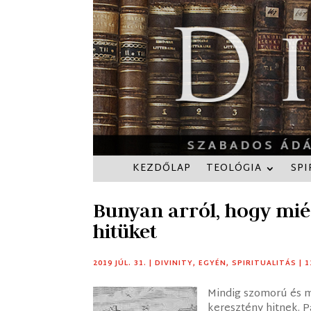
KEZDŐLAP
TEOLÓGIA
SPI
Bunyan arról, hogy mié
hitüket
2019 JÚL. 31.
|
DIVINITY
,
EGYÉN
,
SPIRITUALITÁS
|
1
Mindig szomorú és me
keresztény hitnek. 