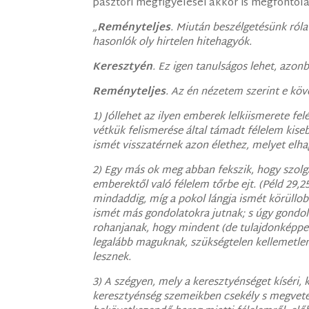
pásztori megfigyelései akkor is megfonto
„
Reményteljes
. Miután beszélgetésünk róla
hasonlók oly hirtelen hitehagyók.
Keresztyén
. Ez igen tanulságos lehet, azon
Reményteljes
. Az én nézetem szerint e köv
1) Jóllehet az ilyen emberek lelkiismerete fe
vétkük felismerése által támadt félelem kiseb
ismét visszatérnek azon élethez, melyet elha
2) Egy más ok meg abban fekszik, hogy szolg
emberektől való félelem tőrbe ejt. (Péld 29,2
mindaddig, míg a pokol lángja ismét körüllobo
ismét más gondolatokra jutnak; s úgy gondol
rohanjanak, hogy mindent (de tulajdonképpen
legalább maguknak, szükségtelen kellemetlen
lesznek.
3) A szégyen, mely a keresztyénséget kíséri, 
keresztyénség szemeikben csekély s megveten