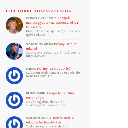
LEGUTÓBBI HOZZÁSZÓLÁSOK
GERGELY ERZSÉBET
Reggeli
naplójegyzetek az Exoduszról (21) –
Felkavaró
Idézet Ádám imájából: "„Urunk, a te
igéd sokszor f…
SZABADOS ÁDÁM
Polányi az élet
titkáról
Az angol eredeti itt elérhető online:
https://www.…
ENDRE
Polányi az élet titkáról
Szívesen elolvasnám az esszét, de
nem találtam. Ho…
BENCHMARK
A nagy forradalmi
terror vége
A svéd egyház alapvetően
államegyházi karakterű an…
SZILÁGYI JÓZSEF
Rembrandt: A
tékozló fiú hazatérése
"Valamennyien tékozló fiúk