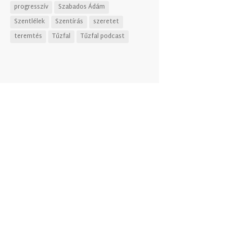
progresszív
Szabados Ádám
Szentlélek
Szentírás
szeretet
teremtés
Tűzfal
Tűzfal podcast