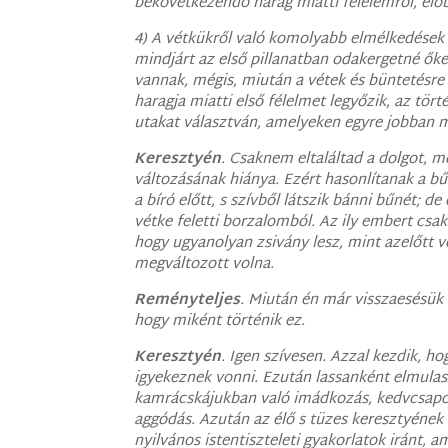
bekövetkezendő harag miatti félelemről, előbb
4) A vétkükről való komolyabb elmélkedések e
mindjárt az első pillanatban odakergetné ők
vannak, mégis, miután a vétek és büntetésre
haragja miatti első félelmet legyőzik, az tö
utakat választván, amelyeken egyre jobban
Keresztyén
. Csaknem eltaláltad a dolgot, m
változásának hiánya. Ezért hasonlítanak a b
a bíró előtt, s szívből látszik bánni bűnét; de
vétke feletti borzalomból. Az ily embert csak
hogy ugyanolyan zsivány lesz, mint azelőtt 
megváltozott volna.
Reményteljes
. Miután én már visszaesésük
hogy miként történik ez.
Keresztyén
. Igen szívesen. Azzal kezdik, hog
igyekeznek vonni. Ezután lassanként elmulas
kamrácskájukban való imádkozás, kedvcsapon
aggódás. Azután az élő s tüzes keresztyének
nyilvános istentiszteleti gyakorlatok iránt, a