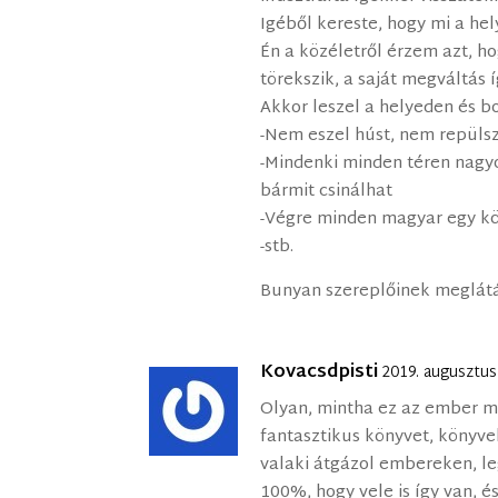
Igéből kereste, hogy mi a hel
Én a közéletről érzem azt, 
törekszik, a saját megváltás í
Akkor leszel a helyeden és b
-Nem eszel húst, nem repüls
-Mindenki minden téren nagyo
bármit csinálhat
-Végre minden magyar egy kö
-stb.
Bunyan szereplőinek meglátá
Kovacsdpisti
2019. augusztus
Olyan, mintha ez az ember me
fantasztikus könyvet, könyveke
valaki átgázol embereken, le
100%, hogy vele is így van, é