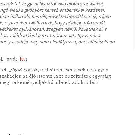
ozzák fel, hogy vallásuktól való eltántorodásukat
pongó életű s gyönyört kereső emberekkel kezdenek
okban hiábavaló beszélgetésekbe bocsátkoznak, s igen
k, olyasmiket találhatnak, hogy példája után annál
étkeket nyilvánosan, szégyen nélkül követnek el, s
at, valódi alakjukban mutatkoznak. Így ismét a
lamely csodája meg nem akadályozza, öncsalódásukban
l. Forrás:
itt
.)
ztet: „Vigyázzatok, testvéreim, senkinek ne legyen
lszakadjon az élő Istentől. Sőt buzdítsátok egymást
 meg ne keményedjék közületek valaki a bűn