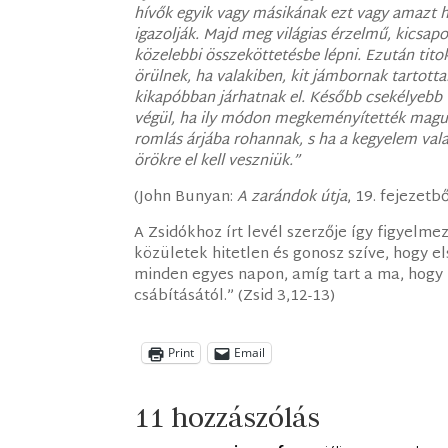
hívők egyik vagy másikának ezt vagy amazt h
igazolják. Majd meg világias érzelmű, kicsa
közelebbi összeköttetésbe lépni. Ezután tit
örülnek, ha valakiben, kit jámbornak tartotta
kikapóbban járhatnak el. Később csekélyebb v
végül, ha ily módon megkeményítették maguk
romlás árjába rohannak, s ha a kegyelem va
örökre el kell veszniük.”
(John Bunyan:
A zarándok útja
, 19. fejezetbő
A Zsidókhoz írt levél szerzője így figyelme
közületek hitetlen és gonosz szíve, hogy e
minden egyes napon, amíg tart a ma, hogy
csábításától.” (Zsid 3,12-13)
Print
Email
11 hozzászólás