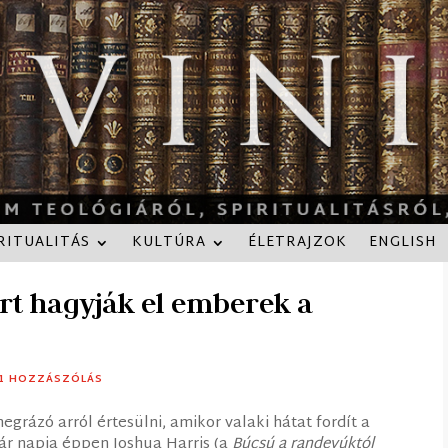
RITUALITÁS
KULTÚRA
ÉLETRAJZOK
ENGLISH
rt hagyják el emberek a
1 HOZZÁSZÓLÁS
grázó arról értesülni, amikor valaki hátat fordít a
Pár napja éppen Joshua Harris (a
Búcsú a randevúktól