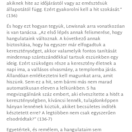
akiknek hite az időjárástól vagy az emésztésük
állapotától függ. Ezért gyakorolni kell a hit szokását.”
(136)
És hogy ezt hogyan tegyük, Lewisnak arra vonatkozóan
is van tanácsa. „Az első lépés annak felismerése, hogy
hangulataink változnak. A következő annak
biztosítása, hogy ha egyszer már elfogadtuk a
kereszténységet, akkor valamelyik fontos tanítását
mindennap szántszándékkal tartsuk eszünkben egy
ideig. Ezért szükséges része a keresztény életnek a
napi ima, a vallásos olvasmány, a templomba járás.
Állandóan emlékeztetni kell magunkat arra, amit
hiszünk. Sem ez a hit, sem bármi más nem marad
automatikusan eleven a lelkünkben. S ha
megvizsgálnánk száz embert, aki elveszítette a hitét a
kereszténységben, kíváncsi lennék, tulajdonképpen
hányan lennének köztük, akiket becsületes indíték
késztetett erre? A legtöbben nem csak egyszerűen
elsodródtak?” (136-7)
Egyetértek, és remélem, a hangulataim sem