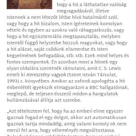
hogy a hit a láthatatlan valóság
megragadásáról, illetve
Istennek a nem létezőt létbe hívó hatalmáról szól,
vagy hogy a hit bizalom, Isten ígéreteinek komolyan
vétele és egyben az azokra való ráhagyatkozás, vagy
hogy a hit egzisztenciális megtapasztalás, melyben
Istentől függő helyzetbe hozzuk magunkat, vagy hogy
a hit alázat, saját csődünk elismerése és Isten
kegyelmének befogadása, stb. stb. Ezek mind helyes és
fontos szempontok. Én azonban most a hitnek egy
olyan oldalára szeretnék rámutatni, amit C. S. Lewis
emelt ki
Keresztény vagyok
(Szent István Társulat,
1993) c. könyvében. Amikor az oxfordi apologéta a hit
mibenlétét igyekszik elmagyarázni a BBC hallgatóinak,
meglepő, de teljesen ésszerű módon a hangulatok
hullámzásával állítja azt szembe.
„Azt tételeztem fel, hogy ha az emberi elme egyszer
igaznak fogad el egy dolgot, akkor azt automatikusan
igaznak tartja mindaddig, amíg valami komoly ok nem
merül fel arra, hogy véleményét megváltoztassa.