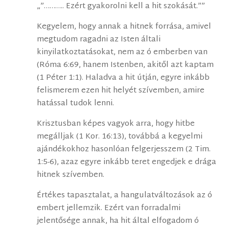
„”……….. Ezért gyakorolni kell a hit szokását.””
Kegyelem, hogy annak a hitnek forrása, amivel
megtudom ragadni az Isten általi
kinyilatkoztatásokat, nem az ó emberben van
(Róma 6:69, hanem Istenben, akitől azt kaptam
(1 Péter 1:1). Haladva a hit útján, egyre inkább
felismerem ezen hit helyét szívemben, amire
hatással tudok lenni.
Krisztusban képes vagyok arra, hogy hitbe
megálljak (1 Kor. 16:13), továbbá a kegyelmi
ajándékokhoz hasonlóan felgerjesszem (2 Tim.
1:5-6), azaz egyre inkább teret engedjek e drága
hitnek szívemben.
Értékes tapasztalat, a hangulatváltozások az ó
embert jellemzik. Ezért van forradalmi
jelentősége annak, ha hit által elfogadom ó