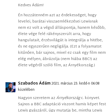
Kedves Ádám!
Én hozzátenném azt az érdekességet, hogy
levelei, barátai visszaemlékezései Lewisnak
nem ez volt a végső álláspontja, hanem később,
élete vége felé rákényszerült arra, hogy
hangulatait, érzésvilágát is integrálja a hitébe,
és ne egyszerűen negligálja. (Ezt a folyamatot
kitűnően, bár sajnos, mivel ez csak egy film nem
elég mélyen, ábrázolja (nem hiába BBC!) az
élete végéről szóló film, az Árnyékország.)
Szabados Ádám
2021. március 23. kedd-n 06:08
közelében
Nagyon szeretem az
Árnyékország
c. könyvet.
Sajnos a BBC adaptáció viszont hamis képet fest
Lewis gyászáról, úgy mutatja be, mintha Lewis