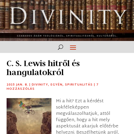
C. S. Lewis hitről és
hangulatokról
2015 JAN. 8.
|
DIVINITY
,
EGYÉN
,
SPIRITUALITÁS
|
7
HOZZÁSZÓLÁS
Mi a hit? Ezt a kérdést
sokféleképpen
megválaszolhatjuk, attól
függően, hogy a hit mely
aspektusát akarjuk előtérbe
helyezni. Beszélhetünk arról,