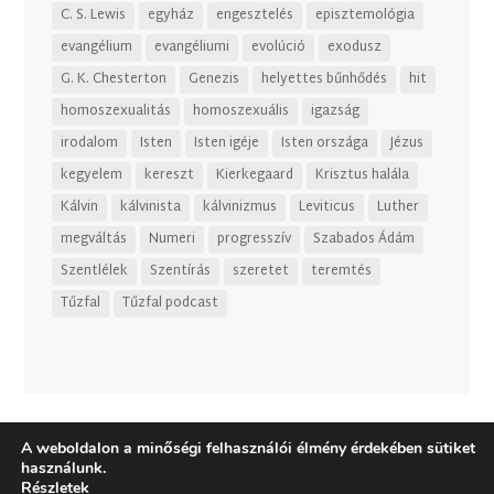
C. S. Lewis
egyház
engesztelés
episztemológia
evangélium
evangéliumi
evolúció
exodusz
G. K. Chesterton
Genezis
helyettes bűnhődés
hit
homoszexualitás
homoszexuális
igazság
irodalom
Isten
Isten igéje
Isten országa
Jézus
kegyelem
kereszt
Kierkegaard
Krisztus halála
Kálvin
kálvinista
kálvinizmus
Leviticus
Luther
megváltás
Numeri
progresszív
Szabados Ádám
Szentlélek
Szentírás
szeretet
teremtés
Tűzfal
Tűzfal podcast
A weboldalon a minőségi felhasználói élmény érdekében sütiket
használunk.
Részletek