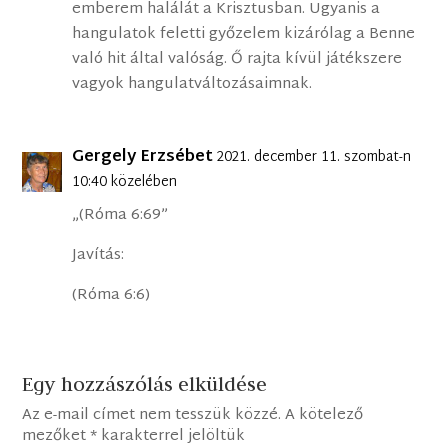
emberem halálát a Krisztusban. Ugyanis a
hangulatok feletti győzelem kizárólag a Benne
való hit által valóság. Ő rajta kívül játékszere
vagyok hangulatváltozásaimnak.
Gergely Erzsébet
2021. december 11. szombat-n
10:40 közelében
„(Róma 6:69”
Javítás:
(Róma 6:6)
Egy hozzászólás elküldése
Az e-mail címet nem tesszük közzé.
A kötelező
mezőket
*
karakterrel jelöltük