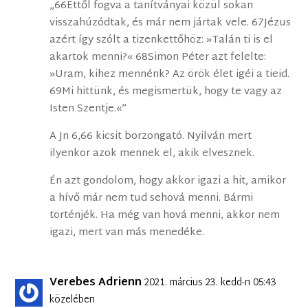
„66Ettől fogva a tanítványai közül sokan
visszahúzódtak, és már nem jártak vele. 67Jézus
azért így szólt a tizenkettőhöz: »Talán ti is el
akartok menni?« 68Simon Péter azt felelte:
»Uram, kihez mennénk? Az örök élet igéi a tieid.
69Mi hittünk, és megismertük, hogy te vagy az
Isten Szentje.«”
A Jn 6,66 kicsit borzongató. Nyilván mert
ilyenkor azok mennek el, akik elvesznek.
Én azt gondolom, hogy akkor igazi a hit, amikor
a hívő már nem tud sehová menni. Bármi
történjék. Ha még van hová menni, akkor nem
igazi, mert van más menedéke.
Verebes Adrienn
2021. március 23. kedd-n 05:43
közelében