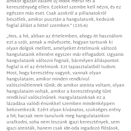
amikor igazán valami új indok merül fel a
kereszténység ellen. Ezekkel szembe kell nézni, és ez
egészen más eset. Csak azokról a pillanatokról
beszélek, amikor pusztán a hangulatunk, kedvünk
foglal állást a hittel szemben.” (135-6)
„Nos, a hit, abban az értelemben, ahogy itt használom
ezt a szót, annak a művészete, hogyan tartsunk ki
olyan dolgok mellett, amelyeket értelmünk változó
hangulataink ellenére egyszer már elfogadott. Ugyanis
hangulataink változni fognak, bármilyen álláspontot
foglal is el az értelmünk. Ezt tapasztalatból tudom.
Most, hogy keresztény vagyok, vannak olyan
hangulataim, amikor minden rendkívül
valószínűtlennek tűnik; de amikor ateista voltam, olyan
hangulataim voltak, amikor a kereszténység tűnt
rendkívül valószínűnek. Hangulatainknak ez a
lázadása valódi énünkkel szemben mindenképpen
bekövetkezik. Ezért olyan kívánatos, szükséges erény
a hit; hacsak nem tanulunk meg hangulatainkon
uralkodni, soha nem leszünk igazi keresztények, sem
igazi ateisták, hanem csak ide-oda ingadozó flótások,