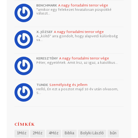
BENCHMARK
A nagy forradalmi terror vége
"amikor egy felekezet hivatalosan püspökké
választ…
X. JÓZSEF
A nagy forradalmi terror vége
A „költő” arra gondolt, hogy alapvető különbség
va…
KERESZTÉNY
A nagy forradalmi terror vége
Péter, egyetértek. Amit írsz, az igaz, a katolikus…
TUNDE
Személyiség és jellem
Helló, Én ezt a posztot majd 10 év után olvasom,
S…
CÍMKÉK
1Móz
2Móz
4Móz
Biblia
Bolyki László
bűn