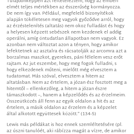
Tulajdonképpen azt feltételeztem, hogy az emberi
elmét teljes mértékben az ésszerűség kormányozza.
De nem így van. Például, megfelelő bizonyítékok
alapján tökéletesen meg vagyok győződve arról, hogy
az érzéstelenítés (altatás) nem okoz fulladást és hogy
a helyesen képzett sebészek nem kezdenek el addig
operálni, amíg öntudatlan állapotban nem vagyok. Ez
azonban nem változtat azon a tényen, hogy amikor
lefektetnek az asztalra és rácsatolják az arcomra azt a
borzalmas maszkot, gyerekes, páni félelem vesz erőt
rajtam. Az jut eszembe, hogy meg fogok fulladni, s
hogy elkezdenek műteni, mielőtt még elvesztem a
tudatomat. Más szóval, elvesztem a hitem az
altatásban. Nem az értelem, a józan ész fosztott meg a
hitemtől – ellenkezőleg, a hitem a józan észre
támaszkodott –, hanem a képzelődés és az érzelmeim.
Összeütközés áll fenn az egyik oldalon a hit és az
értelem, a másik oldalon az érzelem és a képzelet
által alkotott együttesek között.” (134-5)
Lewis más példákat is hoz ennek szemléltetésére (pl.
az úszni tanulóét, aki rábízza magát a vízre, de amikor