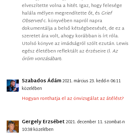
elveszítette volna a hitét. Igaz, hogy felesége
halála mélyen megrendítette őt, és
Grief
Observed
c. könyvében napról napra
dokumentálja a belső kétségbeesését, de ez a
szeretet ára volt, ahogy korábban is írt róla.
Utolsó könyve az imádságról szólt ezután. Lewis
egész életében reflektált az érzéseire (l.
Az
öröm vonzásában
).
Szabados Ádám
2021. március 23. kedd-n 06:11
közelében
Hogyan ronthatja el az önvizsgálat az átélést?
Gergely Erzsébet
2021. december 11. szombat-n
10:38 közelében