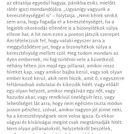
az oktatója egyedül hagyja, pánikba esik), mielőtt
rátér igazi mondandójára. „Ugyanígy vagyunk a
kereszténységgel is” – folytatja. „Nem kérek senkit
sem arra, hogy fogadja el a kereszténységet, ha a
legjobb okoskodás ellenére is a bizonyítékok súlya
ellene hat. A hit nem ezen a ponton játszik szerepet.
Ám tételezzük fel, hogy valaki egyszer arra a
meggyőződésre jut, hogy a bizonyítékok súlya a
kereszténység mellett szól. Meg tudom mondani az
ilyen embernek, mi fog történni vele a következő
néhány héten. Jön majd egy pillanat, amikor rossz
híreket kap, vagy amikor bajba kerül, vagy sok olyan
ember közé kerül, akik nem hiszik, amit ő, s egyszerre
feltámadnak indulatai és kikezdik hitét. Vagy előáll
egy olyan helyzet, amikor megkíván egy nőt, vagy
hazudni akar, vagy rendkívül önelégült lesz, vagy
lehetőséget lát arra, hogy nem egészen tiszta módon
jusson pénzhez, szóval, amikor nagyon jól jönne neki,
ha a kereszténységnek nem volna igaza. És ekkor
vágyai és kívánságai megint csak megtámadják hitét.
Nem olyan pillanatokról, helyzetekről beszélek,