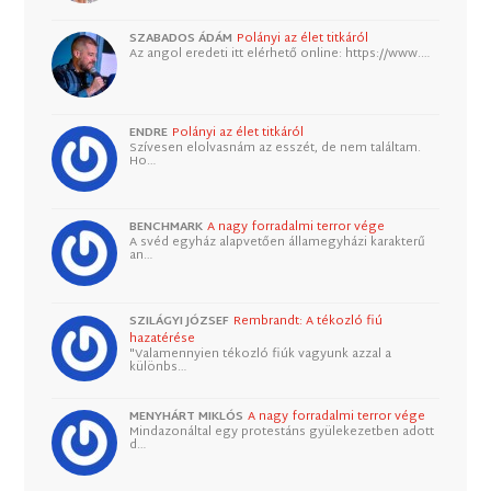
SZABADOS ÁDÁM
Polányi az élet titkáról
Az angol eredeti itt elérhető online: https://www.…
ENDRE
Polányi az élet titkáról
Szívesen elolvasnám az esszét, de nem találtam.
Ho…
BENCHMARK
A nagy forradalmi terror vége
A svéd egyház alapvetően államegyházi karakterű
an…
SZILÁGYI JÓZSEF
Rembrandt: A tékozló fiú
hazatérése
"Valamennyien tékozló fiúk vagyunk azzal a
különbs…
MENYHÁRT MIKLÓS
A nagy forradalmi terror vége
Mindazonáltal egy protestáns gyülekezetben adott
d…