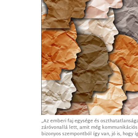
„Az emberi faj egysége és oszthatatlansága
záróvonallá lett, amit még kommunikációs 
bizonyos szempontból így van, jó is, hogy íg