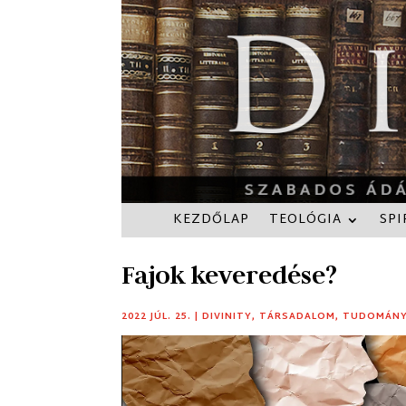
KEZDŐLAP
TEOLÓGIA
SPI
Fajok keveredése?
2022 JÚL. 25.
|
DIVINITY
,
TÁRSADALOM
,
TUDOMÁN