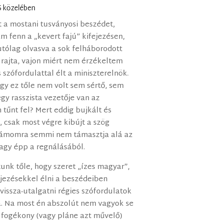
35 közelében
 a mostani tusványosi beszédet,
 fenn a „kevert fajú” kifejezésen,
utólag olvasva a sok felháborodott
ajta, vajon miért nem érzékeltem
szófordulattal élt a miniszterelnök.
ogy ez tőle nem volt sem sértő, sem
egy rasszista vezetője van az
tűnt fel? Mert eddig bujkált és
s, csak most végre kibújt a szög
zámomra semmi nem támasztja alá az
agy épp a regnálásából.
tunk tőle, hogy szeret „ízes magyar”,
ejezésekkel élni a beszédeiben
, vissza-utalgatni régies szófordulatok
a. Na most én abszolút nem vagyok se
nt fogékony (vagy pláne azt művelő)