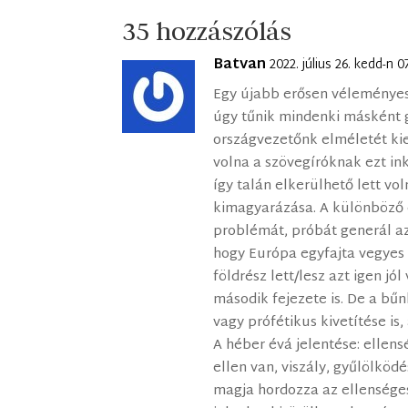
35 hozzászólás
Batvan
2022. július 26. kedd-n 
Egy újabb erősen véleményes
úgy tűnik mindenki másként 
országvezetőnk elméletét kie
volna a szövegíróknak ezt i
így talán elkerülhető lett vo
kimagyarázása. A különböző
problémát, próbát generál az
hogy Európa egyfajta vegyes 
földrész lett/lesz azt igen jó
második fejezete is. De a b
vagy prófétikus kivetítése is
A héber évá jelentése: ellens
ellen van, viszály, gyűlölköd
magja hordozza az ellenséges 