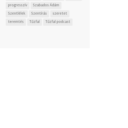
progresszív
Szabados Ádám
Szentlélek
Szentírás
szeretet
teremtés
Tűzfal
Tűzfal podcast