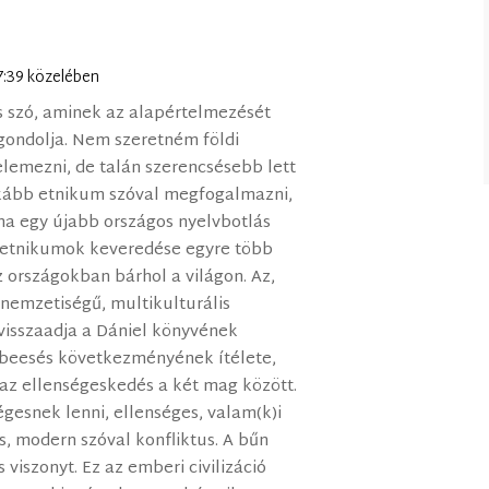
07:39 közelében
 szó, aminek az alapértelmezését
gondolja. Nem szeretném földi
lemezni, de talán szerencsésebb lett
nkább etnikum szóval megfogalmazni,
lna egy újabb országos nyelvbotlás
 etnikumok keveredése egyre több
 országokban bárhol a világon. Az,
nemzetiségű, multikulturális
l visszaadja a Dániel könyvének
űnbeesés következményének ítélete,
, az ellenségeskedés a két mag között.
égesnek lenni, ellenséges, valam(k)i
és, modern szóval konfliktus. A bűn
viszonyt. Ez az emberi civilizáció