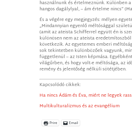
használnunk és értelmeznünk. Különben a b
hangos dagálylyal, – ám értelme nincs” (M
És a végére egy megjegyzés: mélyen egyeté
„Mindannyian egyenlő méltósággal születünk
(amit az ateista Schifferrel együtt én is s
különösen nem az ateista eredetmítoszból
következik. Az egyetemes emberi méltóság 
sok tekintetben különbözőek vagyunk, min
függetlenül – az Isten képmása. Egyébkén
világűrben, és hogy volt-e méltósága, az 
remény és jelentőség nélküli sötétjében.
Kapcsolódó cikkek:
Ha nincs Ádám és Éva, miért ne legyek rass
Multikulturalizmus és az evangélium
Print
Email