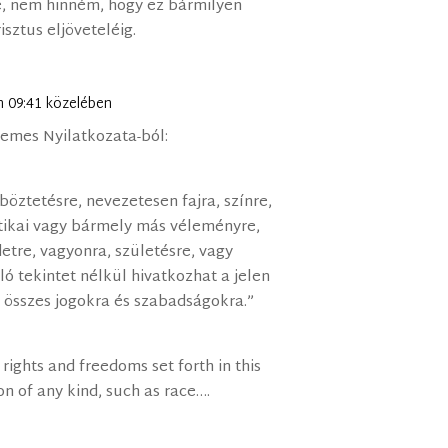
ze, nem hinném, hogy ez bármilyen
sztus eljöveteléig.
-n 09:41 közelében
temes Nyilatkozata-ból:
ztetésre, nevezetesen fajra, színre,
litikai vagy bármely más véleményre,
etre, vagyonra, születésre, vagy
 tekintet nélkül hivatkozhat a jelen
t összes jogokra és szabadságokra.”
 rights and freedoms set forth in this
on of any kind, such as race….