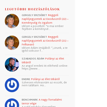
LEGUTÓBBI HOZZÁSZÓLÁSOK
GERGELY ERZSÉBET
Reggeli
naplójegyzetek az Exoduszról (22) –
Keménység és irgalom
Idézet a posztból: "A mai ember
fejében a keménysé…
GERGELY ERZSÉBET
Reggeli
naplójegyzetek az Exoduszról (21) –
Felkavaró
Idézet Ádám imájából: "„Urunk, a te
igéd sokszor f…
SZABADOS ÁDÁM
Polányi az élet
titkáról
Az angol eredeti itt elérhető online:
https://www.…
ENDRE
Polányi az élet titkáról
Szívesen elolvasnám az esszét, de
nem találtam. Ho…
BENCHMARK
A nagy forradalmi
terror vége
A svéd egyház alapvetően