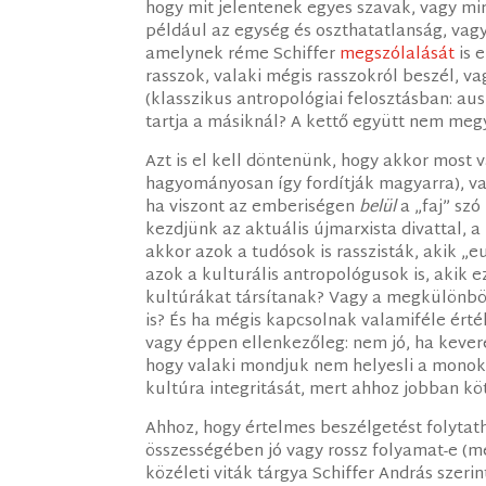
hogy mit jelentenek egyes szavak, vagy mir
például az egység és oszthatatlanság, vag
amelynek réme Schiffer
megszólalását
is 
rasszok, valaki mégis rasszokról beszél, va
(klasszikus antropológiai felosztásban: au
tartja a másiknál? A kettő együtt nem meg
Azt is el kell döntenünk, hogy akkor most v
hagyományosan így fordítják magyarra), va
ha viszont az emberiségen
belül
a „faj” sz
kezdjünk az aktuális újmarxista divattal, a 
akkor azok a tudósok is rasszisták, akik „
azok a kulturális antropológusok is, akik e
kultúrákat társítanak? Vagy a megkülönb
is? És ha mégis kapcsolnak valamiféle érté
vagy éppen ellenkezőleg: nem jó, ha kevere
hogy valaki mondjuk nem helyesli a mono
kultúra integritását, mert ahhoz jobban kö
Ahhoz, hogy értelmes beszélgetést folytath
összességében jó vagy rossz folyamat-e (m
közéleti viták tárgya Schiffer András szerin