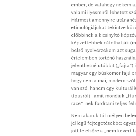
ember, de valahogy nekem azt
valami ilyesmiről lehetett szó
Mármost amennyire utánanézt
etimológiájukat tekintve köz
előbbinek a kicsinyítő képzőv
képzettebbek cáfolhatják (
belső nyelvérzékem azt sugall
értelemben történő használa
jelenthetné utóbbit („fajta”) 
magyar egy búskomor fajú em
hogy nem a mai, modern szóh
van szó, hanem egy kulturális,
típusról) , amit mondjuk „Hu
race” -nek fordítani teljes fél
Nem akarok túl mélyen belem
jellegű fejtegetésekbe; egy
jött le elsőre a „nem kevert f