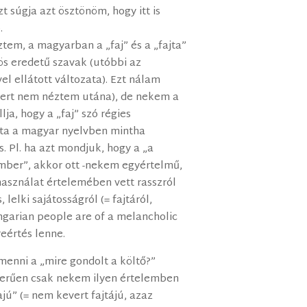
 súgja azt ösztönöm, hogy itt is
.
em, a magyarban a „faj” és a „fajta”
ös eredetű szavak (utóbbi az
el ellátott változata). Ezt nálam
mert nem néztem utána), de nekem a
ja, hogy a „faj” szó régies
ta a magyar nyelvben mintha
is. Pl. ha azt mondjuk, hogy a „a
ber”, akkor ott -nekem egyértelmű,
asználat értelemében vett rasszról
 lelki sajátosságról (= fajtáról,
ngarian people are of a melancholic
reértés lenne.
enni a „mire gondolt a költő?”
szerűen csak nekem ilyen értelemben
ajú” (= nem kevert fajtájú, azaz