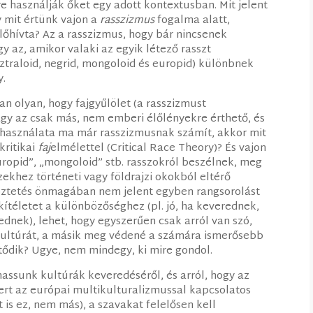
e használják őket egy adott kontextusban. Mit jelent
y mit értünk vajon a
rasszizmus
fogalma alatt,
előhívta? Az a rasszizmus, hogy bár nincsenek
gy az, amikor valaki az egyik létező rasszt
sztraloid, negrid, mongoloid és europid) különbnek
y.
an olyan, hogy fajgyűlölet (a rasszizmust
gy az csak más, nem emberi élőlényekre érthető, és
ó használata ma már rasszizmusnak számít, akkor mit
kritikai
faj
elmélettel (Critical Race Theory)? És vajon
europid”, „mongoloid” stb. rasszokról beszélnek, meg
zekhez történeti vagy földrajzi okokból eltérő
öztetés önmagában nem jelent egyben rangsorolást
kítéletet a különbözőséghez (pl. jó, ha keverednek,
dnek), lehet, hogy egyszerűen csak arról van szó,
kultúrát, a másik meg védené a számára ismerősebb
tődik? Ugye, nem mindegy, ki mire gondol.
assunk kultúrák keveredéséről, és arról, hogy az
ert az európai multikulturalizmussal kapcsolatos
t is ez, nem más), a szavakat felelősen kell