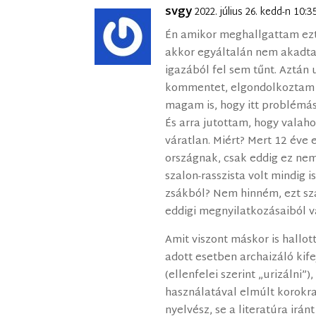
svgy
2022. július 26. kedd-n 10:
Én amikor meghallgattam ezt
akkor egyáltalán nem akadtam
igazából fel sem tűnt. Aztán 
kommentet, elgondolkoztam r
magam is, hogy itt problémás 
És arra jutottam, hogy valah
váratlan. Miért? Mert 12 éve 
országnak, csak eddig ez nem 
szalon-rasszista volt mindig i
zsákból? Nem hinném, ezt s
eddigi megnyilatkozásaiból v
Amit viszont máskor is hallot
adott esetben archaizáló kif
(ellenfelei szerint „urizálni”)
használatával elmúlt korokr
nyelvész, se a literatúra irá