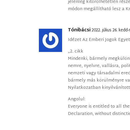
jelenleg kitörölhetetlen rés
módon megállítható lesz a Kri
Tónibácsi
2022. július 26. kedd
Idézet Az Emberi Jogok Egye
„2. cikk
Mindenki, bármely megkülönbö
nemre, nyelvre, vallásra, po
nemzeti vagy társadalmi ered
bármely más körülményre való
Nyilatkozatban kinyilvánítot
Angolul:
Everyone is entitled to all the
Declaration, without distincti