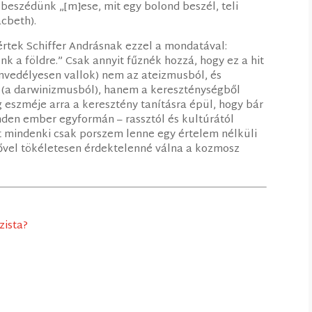
eszédünk „[m]ese, mit egy bolond beszél, teli
acbeth).
rtek Schiffer Andrásnak ezzel a mondatával:
 a földre.” Csak annyit fűznék hozzá, hogy ez a hit
zenvedélyesen vallok) nem az ateizmusból, és
 (a darwinizmusból), hanem a kereszténységből
eszméje arra a keresztény tanításra épül, hogy bár
den ember egyformán – rassztól és kultúrától
t mindenki csak porszem lenne egy értelem nélküli
idővel tökéletesen érdektelenné válna a kozmosz
zista?