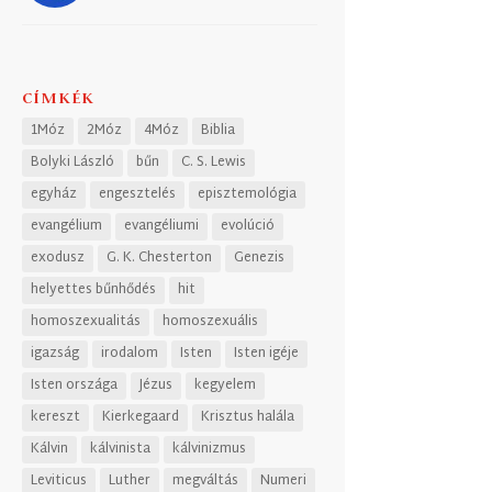
CÍMKÉK
1Móz
2Móz
4Móz
Biblia
Bolyki László
bűn
C. S. Lewis
egyház
engesztelés
episztemológia
evangélium
evangéliumi
evolúció
exodusz
G. K. Chesterton
Genezis
helyettes bűnhődés
hit
homoszexualitás
homoszexuális
igazság
irodalom
Isten
Isten igéje
Isten országa
Jézus
kegyelem
kereszt
Kierkegaard
Krisztus halála
Kálvin
kálvinista
kálvinizmus
Leviticus
Luther
megváltás
Numeri