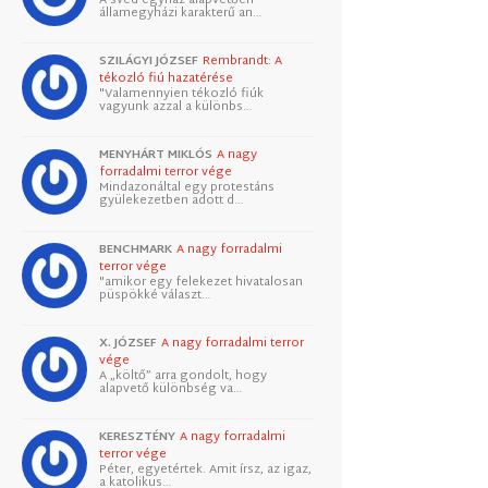
államegyházi karakterű an…
SZILÁGYI JÓZSEF
Rembrandt: A
tékozló fiú hazatérése
"Valamennyien tékozló fiúk
vagyunk azzal a különbs…
MENYHÁRT MIKLÓS
A nagy
forradalmi terror vége
Mindazonáltal egy protestáns
gyülekezetben adott d…
BENCHMARK
A nagy forradalmi
terror vége
"amikor egy felekezet hivatalosan
püspökké választ…
X. JÓZSEF
A nagy forradalmi terror
vége
A „költő” arra gondolt, hogy
alapvető különbség va…
KERESZTÉNY
A nagy forradalmi
terror vége
Péter, egyetértek. Amit írsz, az igaz,
a katolikus…