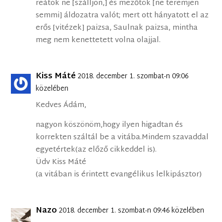
reátok ne [szálljon,] és mezőtök [ne teremjen
semmi] áldozatra valót; mert ott hányatott el az
erős [vitézek] paizsa, Saulnak paizsa, mintha
meg nem kenettetett volna olajjal.
Kiss Máté
2018. december 1. szombat-n 09:06
közelében
Kedves Ádám,
nagyon köszönöm,hogy ilyen higadtan és
korrekten száltál be a vitába.Mindem szavaddal
egyetértek(az előző cikkeddel is).
Üdv Kiss Máté
(a vitában is érintett evangélikus lelkipásztor)
Nazo
2018. december 1. szombat-n 09:46 közelében