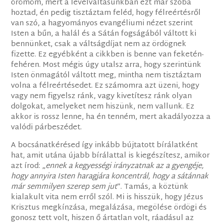
örömöm, mert a levélváltásunkban ezt már szóba
hoztad, én pedig tisztáztam feléd, hogy félreértésről
van szó, a hagyományos evangéliumi nézet szerint
Isten a bűn, a halál és a Sátán fogságából váltott ki
bennünket, csak a váltságdíjat nem az ördögnek
fizette. Ez egyébként a cikkben is benne van feketén-
fehéren. Most mégis úgy utalsz arra, hogy szerintünk
Isten önmagától váltott meg, mintha nem tisztáztam
volna a félreértésedet. Ez számomra azt üzeni, hogy
vagy nem figyelsz ránk, vagy kivetítesz ránk olyan
dolgokat, amelyeket nem hiszünk, nem vallunk. Ez
akkor is rossz lenne, ha én tenném, mert akadályozza a
valódi párbeszédet.
A bocsánatkérésed így inkább bújtatott bírálatként
hat, amit utána újabb bírálattal is kiegészítesz, amikor
azt írod: „
ennek a kegyességi irányzatnak az a gyengéje,
hogy annyira Isten haragjára koncentrál, hogy a sátánnak
már semmilyen szerep sem jut
”. Tamás, a köztünk
kialakult vita nem erről szól. Mi is hisszük, hogy Jézus
Krisztus megkínzása, megalázása, megölése ördögi és
gonosz tett volt, hiszen ő ártatlan volt, ráadásul az