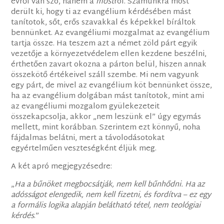
évről van szó, hanem a
most
ról. Számunkra most
derült ki, hogy ti az evangélium kérdésében mást
tanítotok, sőt, erős szavakkal és képekkel bíráltok
bennünket. Az evangéliumi mozgalmat az evangélium
tartja össze. Ha teszem azt a német zöld párt egyik
vezetője a környezetvédelem ellen kezdene beszélni,
érthetően zavart okozna a párton belül, hiszen annak
összekötő értékeivel száll szembe. Mi nem vagyunk
egy párt, de mivel az evangélium köt bennünket össze,
ha az evangélium dolgában mást tanítotok, mint ami
az evangéliumi mozgalom gyülekezeteit
összekapcsolja, akkor „nem leszünk el” úgy egymás
mellett, mint korábban. Szerintem ezt könnyű, noha
fájdalmas belátni, mert a távolodásotokat
egyértelműen veszteségként éljük meg.
A két apró megjegyzésedre:
„
Ha a bűnöket megbocsátják, nem kell bűnhődni. Ha az
adósságot elengedik, nem kell fizetni, és fordítva – ez egy
a formális logika alapján belátható tétel, nem teológiai
kérdés
.”