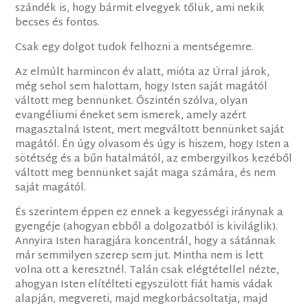
szándék is, hogy bármit elvegyek tőlük, ami nekik
becses és fontos.
Csak egy dolgot tudok felhozni a mentségemre.
Az elmúlt harmincon év alatt, mióta az Úrral járok,
még sehol sem halottam, hogy Isten saját magától
váltott meg bennünket. Őszintén szólva, olyan
evangéliumi éneket sem ismerek, amely azért
magasztalná Istent, mert megváltott bennünket saját
magától. Én úgy olvasom és úgy is hiszem, hogy Isten a
sötétség és a bűn hatalmától, az embergyilkos kezéből
váltott meg bennünket saját maga számára, és nem
saját magától.
És szerintem éppen ez ennek a kegyességi iránynak a
gyengéje (ahogyan ebből a dolgozatból is kiviláglik).
Annyira Isten haragjára koncentrál, hogy a sátánnak
már semmilyen szerep sem jut. Mintha nem is lett
volna ott a keresztnél. Talán csak elégtétellel nézte,
ahogyan Isten elítélteti egyszülött fiát hamis vádak
alapján, megvereti, majd megkorbácsoltatja, majd