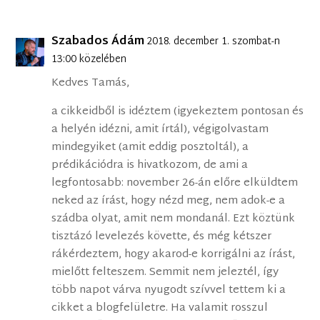
Szabados Ádám
2018. december 1. szombat-n
13:00 közelében
Kedves Tamás,
a cikkeidből is idéztem (igyekeztem pontosan és
a helyén idézni, amit írtál), végigolvastam
mindegyiket (amit eddig posztoltál), a
prédikációdra is hivatkozom, de ami a
legfontosabb: november 26-án előre elküldtem
neked az írást, hogy nézd meg, nem adok-e a
szádba olyat, amit nem mondanál. Ezt köztünk
tisztázó levelezés követte, és még kétszer
rákérdeztem, hogy akarod-e korrigálni az írást,
mielőtt felteszem. Semmit nem jeleztél, így
több napot várva nyugodt szívvel tettem ki a
cikket a blogfelületre. Ha valamit rosszul