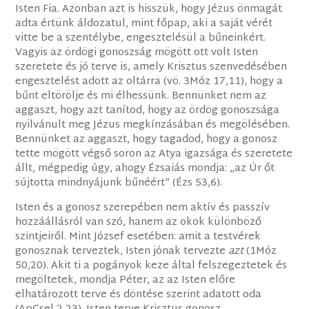
Isten Fia. Azonban azt is hisszük, hogy Jézus önmagát
adta értünk áldozatul, mint főpap, aki a saját vérét
vitte be a szentélybe, engesztelésül a bűneinkért.
Vagyis az ördögi gonoszság mögött ott volt Isten
szeretete és jó terve is, amely Krisztus szenvedésében
engesztelést adott az oltárra (vö. 3Móz 17,11), hogy a
bűnt eltörölje és mi élhessünk. Bennünket nem az
aggaszt, hogy azt tanítod, hogy az ördög gonoszsága
nyilvánult meg Jézus megkínzásában és megölésében.
Bennünket az aggaszt, hogy tagadod, hogy a gonosz
tette mögött végső soron az Atya igazsága és szeretete
állt, mégpedig úgy, ahogy Ézsaiás mondja: „az Úr őt
sújtotta mindnyájunk bűnéért” (Ézs 53,6).
Isten és a gonosz szerepében nem aktív és passzív
hozzáállásról van szó, hanem az okok különböző
szintjeiről. Mint József esetében: amit a testvérek
gonosznak terveztek, Isten jónak tervezte
azt
(1Móz
50,20). Akit ti a pogányok keze által felszegeztetek és
megöltetek, mondja Péter, az az Isten előre
elhatározott terve és döntése szerint adatott oda