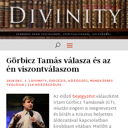
Görbicz Tamás válasza és az
én viszontválaszom
2018 DEC. 1.
|
DIVINITY
,
EXEGÉZIS
,
KÖZÖSSÉG
,
RENDSZERES
TEOLÓGIA
|
124 HOZZÁSZÓLÁS
Az előző
bejegyzést
válaszként
írtam Görbicz Tamásnak (GT),
miután engem is megnevezett
és bírált a Krisztus helyettes
áldozatával kapcsolatban
kirobbant vitában. Mielőtt a