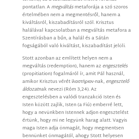
pontatlan. A
megváltás
metaforája a szó szoros
értelmében nem a megmentésről, hanem a
kiváltásról, kiszabadításról szól. Krisztus
halálával kapcsolatban a megváltás metafora a
Szentírásban a bűn, a halál és a Sátán
fogságából való kiváltást, kiszabadítást jelöli.
Stott azonban az említett helyen nem a
megváltás (redemption), hanem az
engesztelés
(propitiation) fogalmáról ír, amit Pál használ,
amikor Krisztus vérét ἱλαστήριον-nak,
engesztelő
áldozat
nak nevezi (Róm 3,24). Az
engesztelésben a valódi tranzakció Isten és
Isten között zajlik, Isten (a Fiú) emberré lett,
hogy a nevünkben Istennek adjon engesztelést
értünk, hogy mi ne legyünk harag alatt. Vagyis
maga Isten adja önmagát, hogy megmentsen
bennünket önmagától, ahogy Stott helyesen