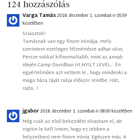
124 hozzászólás
Varga Tamás
2018. december 1. szombat-n 05:59
közelében
Sziasztok!
Tamásnak van egy finom iróniája, mely
szerintem esetleges félreértésre adhat okot.
Persze sokkal kifinomultabb, mint az annak
idején Camp Davidban írt NYILT LEVÉL… Én
egyértelműen azt vettem le , hogy mindenki a
maga háza táját rakja először rendbe. Hát,
rajta…!
jgabor
2018. december 1. szombat-n 08:00 közelében
Még csak az első bekezdést olvastam el, de
rögtön le kell írnom, hogy ez (ebben a
helyzetben) nem finom irónia. Egészen más. A