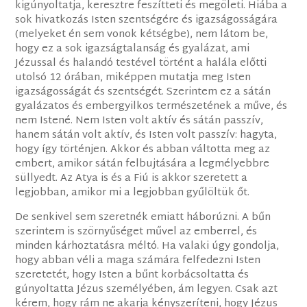
kigúnyoltatja, keresztre feszítteti és megöleti. Hiába a
sok hivatkozás Isten szentségére és igazságosságára
(melyeket én sem vonok kétségbe), nem látom be,
hogy ez a sok igazságtalanság és gyalázat, ami
Jézussal és halandó testével történt a halála előtti
utolsó 12 órában, miképpen mutatja meg Isten
igazságosságát és szentségét. Szerintem ez a sátán
gyalázatos és embergyilkos természetének a műve, és
nem Istené. Nem Isten volt aktív és sátán passzív,
hanem sátán volt aktív, és Isten volt passzív: hagyta,
hogy így történjen. Akkor és abban váltotta meg az
embert, amikor sátán felbujtására a legmélyebbre
süllyedt. Az Atya is és a Fiú is akkor szeretett a
legjobban, amikor mi a legjobban gyűlöltük őt.
De senkivel sem szeretnék emiatt háborúzni. A bűn
szerintem is szörnyűséget művel az emberrel, és
minden kárhoztatásra méltó. Ha valaki úgy gondolja,
hogy abban véli a maga számára felfedezni Isten
szeretetét, hogy Isten a bűnt korbácsoltatta és
gúnyoltatta Jézus személyében, ám legyen. Csak azt
kérem, hogy rám ne akarja kényszeríteni, hogy Jézus