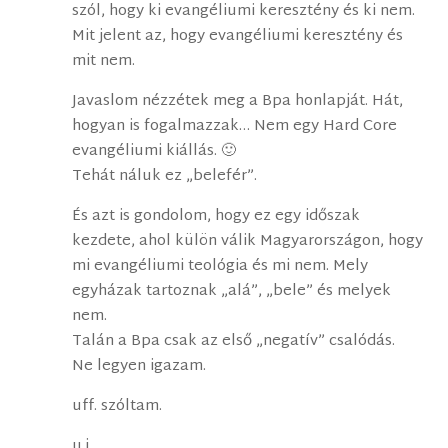
szól, hogy ki evangéliumi keresztény és ki nem.
Mit jelent az, hogy evangéliumi keresztény és
mit nem.
Javaslom nézzétek meg a Bpa honlapját. Hát,
hogyan is fogalmazzak… Nem egy Hard Core
evangéliumi kiállás. 🙂
Tehát náluk ez „belefér”.
És azt is gondolom, hogy ez egy időszak
kezdete, ahol külön válik Magyarországon, hogy
mi evangéliumi teológia és mi nem. Mely
egyházak tartoznak „alá”, „bele” és melyek
nem.
Talán a Bpa csak az első „negatív” csalódás.
Ne legyen igazam.
uff. szóltam.
u.i.