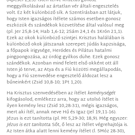
(ApCsel 2,23). Isten terve Krisztus gonosz
meggyilkolásával az ártatlan vér általi engesztelés
volt. Ez két különböző sík. A Szentírásban azt látjuk,
hogy Isten igazságos ítélete számos esetben gonosz
eszközök és szándékok közvetítése által valósul meg
(pl. Jer 25,8-14; Hab 1,6-12; 2Sám 24,1 és 1Krón 21,1).
Ezek az okok különböző szintjei. Krisztus halálában is
különböző okok játszanak szerepet: Júdás kapzsisága,
a főpapok irigysége, Heródes és Pilátus hatalmi
pingpongozása, az ördög gyilkos dühe. Ezek gonosz
szándékok. Azonban mind felett első okként ott áll
Isten jó terve, az Atya és a Fiú közötti megállapodás,
hogy a Fiú szenvedése engesztelő áldozat lesz a
bűneinkért (Zsid 10,8-10; 1Pt 1,20).
Ha Krisztus szenvedésében az ítélet
keménységét
kifogásolod, emlékezz arra, hogy az utolsó ítélet is
ilyen kemény lesz (Zsid 10,28-31), mégis igazságos,
mert aki ítél, annak neve Hű és Igaz (Jel 19,11-16).
Jézus is ezt tanította (pl. Mt 5,29-30; 18,9). Még egyszer:
Jézus is ezt tanította
. Sőt, ő lesz az ítélet végrehajtója is.
Az Isten átka alatt lenni kemény ítélet (l. 5Móz 28-30),