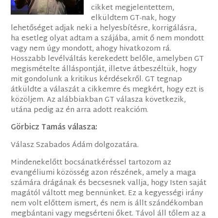
cikket megjelentettem,
elküldtem GT-nak, hogy
lehetőséget adjak neki a helyesbítésre, korrigálásra,
ha esetleg olyat adtam a szájába, amit ő nem mondott
vagy nem úgy mondott, ahogy hivatkozom rá.
Hosszabb levélváltás kerekedett belőle, amelyben GT
megismételte álláspontját, illetve átbeszéltük, hogy
mit gondolunk a kritikus kérdésekről. GT tegnap
átküldte a válaszát a cikkemre és megkért, hogy ezt is
közöljem. Az alábbiakban GT válasza következik,
utána pedig az én arra adott reakcióm.
Görbicz Tamás válasza:
Válasz Szabados Ádám dolgozatára.
Mindenekelőtt bocsánatkéréssel tartozom az
evangéliumi közösség azon részének, amely a maga
számára drágának és becsesnek vallja, hogy Isten saját
magától váltott meg bennünket. Ez a kegyességi irány
nem volt előttem ismert, és nem is állt szándékomban
megbántani vagy megsérteni őket. Távol áll tőlem az a