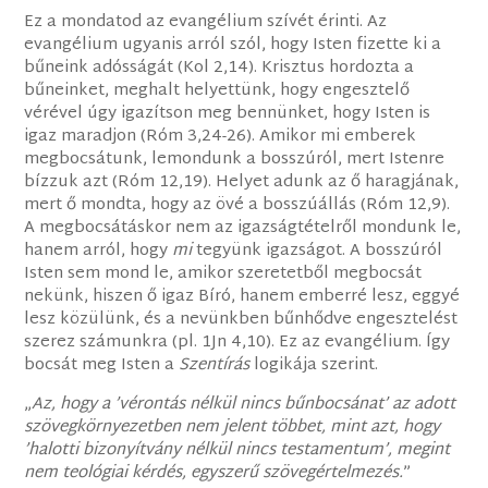
Ez a mondatod az evangélium szívét érinti. Az
evangélium ugyanis arról szól, hogy Isten fizette ki a
bűneink adósságát (Kol 2,14). Krisztus hordozta a
bűneinket, meghalt helyettünk, hogy engesztelő
vérével úgy igazítson meg bennünket, hogy Isten is
igaz maradjon (Róm 3,24-26). Amikor mi emberek
megbocsátunk, lemondunk a bosszúról, mert Istenre
bízzuk azt (Róm 12,19). Helyet adunk az ő haragjának,
mert ő mondta, hogy az övé a bosszúállás (Róm 12,9).
A megbocsátáskor nem az igazságtételről mondunk le,
hanem arról, hogy
mi
tegyünk igazságot. A bosszúról
Isten sem mond le, amikor szeretetből megbocsát
nekünk, hiszen ő igaz Bíró, hanem emberré lesz, eggyé
lesz közülünk, és a nevünkben bűnhődve engesztelést
szerez számunkra (pl. 1Jn 4,10). Ez az evangélium. Így
bocsát meg Isten a
Szentírás
logikája szerint.
„
Az, hogy a ’vérontás nélkül nincs bűnbocsánat’ az adott
szövegkörnyezetben nem jelent többet, mint azt, hogy
’halotti bizonyítvány nélkül nincs testamentum’, megint
nem teológiai kérdés, egyszerű szövegértelmezés.
”