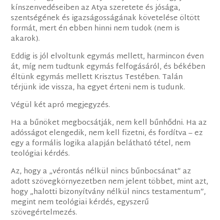
kínszenvedéseiben az Atya szeretete és jósága,
szentségének és igazságosságának követelése öltött
formát, mert én ebben hinni nem tudok (nem is
akarok).
Eddig is jól elvoltunk egymás mellett, harmincon éven
át, míg nem tudtunk egymás felfogásáról, és békében
éltünk egymás mellett Krisztus Testében. Talán
térjünk ide vissza, ha egyet érteni nem is tudunk.
Végül két apró megjegyzés.
Ha a bűnöket megbocsátják, nem kell bűnhődni. Ha az
adósságot elengedik, nem kell fizetni, és fordítva – ez
egy a formális logika alapján belátható tétel, nem
teológiai kérdés.
Az, hogy a „vérontás nélkül nincs bűnbocsánat” az
adott szövegkörnyezetben nem jelent többet, mint azt,
hogy „halotti bizonyítvány nélkül nincs testamentum”,
megint nem teológiai kérdés, egyszerű
szövegértelmezés.