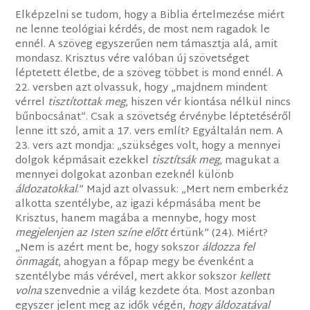
Elképzelni se tudom, hogy a Biblia értelmezése miért
ne lenne teológiai kérdés, de most nem ragadok le
ennél. A szöveg egyszerűen nem támasztja alá, amit
mondasz. Krisztus vére valóban új szövetséget
léptetett életbe, de a szöveg többet is mond ennél. A
22. versben azt olvassuk, hogy „majdnem mindent
vérrel
tisztítottak meg
, hiszen vér kiontása nélkül nincs
bűnbocsánat”. Csak a szövetség érvénybe léptetéséről
lenne itt szó, amit a 17. vers említ? Egyáltalán nem. A
23. vers azt mondja: „szükséges volt, hogy a mennyei
dolgok képmásait ezekkel
tisztítsák meg
, magukat a
mennyei dolgokat azonban ezeknél különb
áldozatokkal
.” Majd azt olvassuk: „Mert nem emberkéz
alkotta szentélybe, az igazi képmásába ment be
Krisztus, hanem magába a mennybe, hogy most
megjelenjen az Isten színe előtt
értünk” (24). Miért?
„Nem is azért ment be, hogy sokszor
áldozza fel
önmagát
, ahogyan a főpap megy be évenként a
szentélybe más vérével, mert akkor sokszor
kellett
volna
szenvednie a világ kezdete óta. Most azonban
egyszer jelent meg az idők végén,
hogy áldozatával