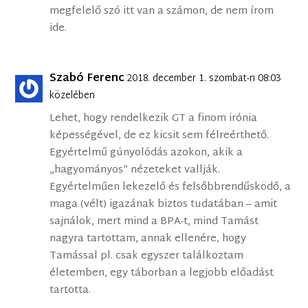
megfelelő szó itt van a számon, de nem írom
ide.
Szabó Ferenc
2018. december 1. szombat-n 08:03
közelében
Lehet, hogy rendelkezik GT a finom irónia
képességével, de ez kicsit sem félreérthető.
Egyértelmű gúnyolódás azokon, akik a
„hagyományos” nézeteket vallják.
Egyértelműen lekezelő és felsőbbrendűsködő, a
maga (vélt) igazának biztos tudatában – amit
sajnálok, mert mind a BPA-t, mind Tamást
nagyra tartottam, annak ellenére, hogy
Tamással pl. csak egyszer találkoztam
életemben, egy táborban a legjobb előadást
tartotta.