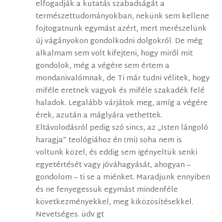
elfogadják a kutatás szabadságát a
természettudományokban, nekünk sem kellene
fojtogatnunk egymást azért, mert merészelünk
új vágányokon gondolkodni dolgokról. De még
alkalmam sem volt kifejteni, hogy miről mit
gondolok, még a végére sem értem a
mondanivalómnak, de Ti már tudni vélitek, hogy
miféle eretnek vagyok és miféle szakadék felé
haladok. Legalább várjátok meg, amíg a végére
érek, azután a máglyára vethettek.
Eltávolodásról pedig szó sincs, az „Isten lángoló
haragja” teológiához én (mi) soha nem is
voltunk közel, és eddig sem igényeltük senki
egyetértését vagy jóváhagyását, ahogyan –
gondolom – ti se a miénket. Maradjunk ennyiben
és ne fenyegessük egymást mindenféle
következményekkel, meg kiközösítésekkel.
Nevetséges. üdv gt