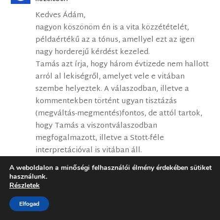
Kedves Ádám,
nagyon köszönöm én is a vita közzétételét,
példaértékű az a tónus, amellyel ezt az igen
nagy horderejű kérdést kezeled.
Tamás azt írja, hogy három évtizede nem hallott
arról al lekiségről, amelyet vele e vitában
szembe helyeztek. A válaszodban, illetve a
kommentekben történt ugyan tisztázás
(megváltás-megmentés)fontos, de attól tartok,
hogy Tamás a viszontválaszodban
megfogalmazott, illetve a Stott-féle
interpretációval is vitában áll.
Egyszerűen létezik az a „kegyességi irány”,
A weboldalon a minőségi felhasználói élmény érdekében sütiket
amelyben évtizedeket {igen:(} el lehet tölteni
használunk.
Részletek
úgy, hogy az Isten haragja és az evangélium
közötti összefüggés. illetőleg ennek a
Elfogad
jelentősége nem válik világossá egy átlag – a