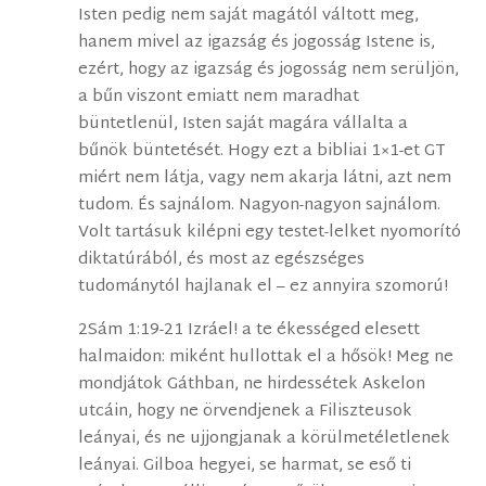
Isten pedig nem saját magától váltott meg,
hanem mivel az igazság és jogosság Istene is,
ezért, hogy az igazság és jogosság nem serüljön,
a bűn viszont emiatt nem maradhat
büntetlenül, Isten saját magára vállalta a
bűnök büntetését. Hogy ezt a bibliai 1×1-et GT
miért nem látja, vagy nem akarja látni, azt nem
tudom. És sajnálom. Nagyon-nagyon sajnálom.
Volt tartásuk kilépni egy testet-lelket nyomorító
diktatúrából, és most az egészséges
tudománytól hajlanak el – ez annyira szomorú!
2Sám 1:19-21 Izráel! a te ékességed elesett
halmaidon: miként hullottak el a hősök! Meg ne
mondjátok Gáthban, ne hirdessétek Askelon
utcáin, hogy ne örvendjenek a Filiszteusok
leányai, és ne ujjongjanak a körülmetéletlenek
leányai. Gilboa hegyei, se harmat, se eső ti