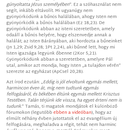
gúnyoltatta Jézus személyében
”. Ez a szóhasználat nem
segít, inkább eltávolít. Mi ugyanúgy nem
gyönyörködünk a bűnös halálában, ahogy Isten nem
gyönyörködik a bűnös halálában (Ez 18,23). De
gyönyörködünk abban az isteni szeretetben, amely
odaáll a bűnös helyére, hogy elszenvedje annak a
halálát; az Isten Bárányában, aki hordozta a bűneinket
(Jn 1,29; Zsid 9,28; 1Pt 2,24), aki bűnné lett, hogy mi
Isten igazsága legyünk őbenne (2Kor 5,21).
Gyönyörködünk abban a szeretetben, amelyre Pál
utal, amikor azt mondja, hogy Isten „a tulajdon vérén”
szerezte az egyházat (ApCsel 20,28).
Azt írod ezután: „
Eddig is jól elvoltunk egymás mellett,
harmincon éven át, míg nem tudtunk egymás
felfogásáról, és békében éltünk egymás mellett Krisztus
Testében. Talán térjünk ide vissza, ha egyet érteni nem is
tudunk
.” Tamás, ti magatok mondjátok el különböző
fórumokon (legutóbb
ebben a videóban
), hogy az
elmúlt néhány évben jutottatok el az evangélium új
felfogására, meghaladva a régit, tehát nem harminc