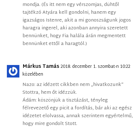
mondja. (És itt nem egy vérszomjas, dühtől
tajtékzó Atyára kell gondolni, hanem egy
igazságos Istenre, akit a mi gonoszságunk jogos
haragra ingerel, aki azonban annyira szeretett
bennünket, hogy Fia halála árán megmentett
bennünket ettől a haragtól.)
Márkus Tamás
2018. december 1. szombat-n 10:22
közelében
Nazo: az idézett cikkben nem „hivatkozunk”
Stottra, hem őt idézzük.
Ádám: köszönjük a tisztázást, tényleg
félrevezető egy picit a fordítás, bár aki az egész
idézetet elolvassa, annak szerintem egyértelmű,
hogy mire gondolt Stott.