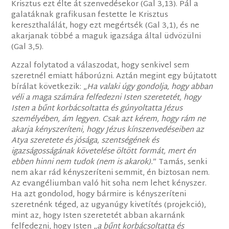
Krisztus ezt élte át szenvedésekor (Gal 3,13). Pál a
galatáknak grafikusan festette le Krisztus
kereszthalálát, hogy ezt megértsék (Gal 3,1), és ne
akarjanak többé a maguk igazsága által üdvözülni
(Gal 3,5).
Azzal folytatod a válaszodat, hogy senkivel sem
szeretnél emiatt háborúzni. Aztán megint egy bújtatott
bírálat következik: „
Ha valaki úgy gondolja, hogy abban
véli a maga számára felfedezni Isten szeretetét, hogy
Isten a bűnt korbácsoltatta és gúnyoltatta Jézus
személyében, ám legyen. Csak azt kérem, hogy rám ne
akarja kényszeríteni, hogy Jézus kínszenvedéseiben az
Atya szeretete és jósága, szentségének és
igazságosságának követelése öltött formát, mert én
ebben hinni nem tudok (nem is akarok).
” Tamás, senki
nem akar rád kényszeríteni semmit, én biztosan nem.
Az evangéliumban való hit soha nem lehet kényszer.
Ha azt gondolod, hogy bármire is kényszeríteni
szeretnénk téged, az ugyanúgy kivetítés (projekció),
mint az, hogy Isten szeretetét abban akarnánk
felfedezni, hogy Isten „
a bűnt korbácsoltatta és