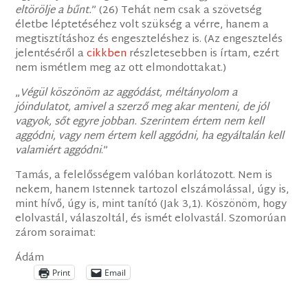
eltörölje a bűnt.
” (26) Tehát nem csak a szövetség
életbe léptetéséhez volt szükség a vérre, hanem a
megtisztításhoz és engeszteléshez is. (Az engesztelés
jelentéséről a
cikkben
részletesebben is írtam, ezért
nem ismétlem meg az ott elmondottakat.)
„
Végül köszönöm az aggódást, méltányolom a
jóindulatot, amivel a szerző meg akar menteni, de jól
vagyok, sőt egyre jobban. Szerintem értem nem kell
aggódni, vagy nem értem kell aggódni, ha egyáltalán kell
valamiért aggódni
.”
Tamás, a felelősségem valóban korlátozott. Nem is
nekem, hanem Istennek tartozol elszámolással, úgy is,
mint hívő, úgy is, mint tanító (Jak 3,1). Köszönöm, hogy
elolvastál, válaszoltál, és ismét elolvastál. Szomorúan
zárom soraimat:
Ádám
Print
Email