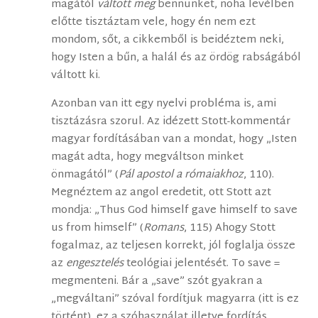
magától
váltott meg
bennünket, noha levélben
előtte tisztáztam vele, hogy én nem ezt
mondom, sőt, a cikkemből is beidéztem neki,
hogy Isten a bűn, a halál és az ördög rabságából
váltott ki.
Azonban van itt egy nyelvi probléma is, ami
tisztázásra szorul. Az idézett Stott-kommentár
magyar fordításában van a mondat, hogy „Isten
magát adta, hogy megváltson minket
önmagától” (
Pál apostol a rómaiakhoz
, 110).
Megnéztem az angol eredetit, ott Stott azt
mondja: „Thus God himself gave himself to save
us from himself” (
Romans
, 115) Ahogy Stott
fogalmaz, az teljesen korrekt, jól foglalja össze
az
engesztelés
teológiai jelentését. To save =
megmenteni. Bár a „save” szót gyakran a
„megváltani” szóval fordítjuk magyarra (itt is ez
történt), ez a szóhasználat illetve fordítás