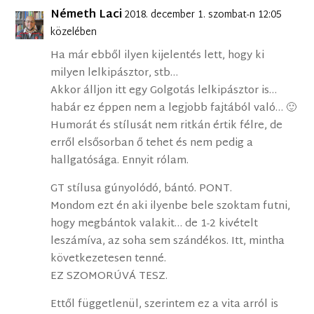
Németh Laci
2018. december 1. szombat-n 12:05
közelében
Ha már ebből ilyen kijelentés lett, hogy ki
milyen lelkipásztor, stb…
Akkor álljon itt egy Golgotás lelkipásztor is…
habár ez éppen nem a legjobb fajtából való… 🙂
Humorát és stílusát nem ritkán értik félre, de
erről elsősorban ő tehet és nem pedig a
hallgatósága. Ennyit rólam.
GT stílusa gúnyolódó, bántó. PONT.
Mondom ezt én aki ilyenbe bele szoktam futni,
hogy megbántok valakit… de 1-2 kivételt
leszámíva, az soha sem szándékos. Itt, mintha
következetesen tenné.
EZ SZOMORÚVÁ TESZ.
Ettől függetlenül, szerintem ez a vita arról is