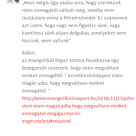
„Most mégis úgy utalsz arra, hogy szerintünk
Isten önmagától váltott meg, mintha nem
tisztáztam volna a félreértésedet. Ez számomra
azt üzeni, hogy vagy nem figyelsz ránk, vagy
kivetítesz ránk olyan dolgokat, amelyeket nem
hiszünk, nem vallunk”
Ádám,
az evangelikál blgon Stottra hivatkozva egy
bejegyezés született, hogy Isten megváltott
minket önmagétól. ” Következésképpen Isten
magát adta, hogy megváltson minket
önmagától. ”
http://www.evangelikalcsoport.hu/2018/11/23/john-
stott-isten-magat-adta-hogy-megvaltson-minket-
onmagatol-megigazitas-es-
engeszteles/#respond