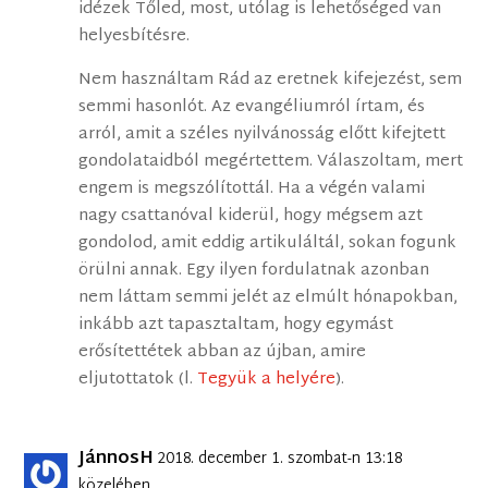
idézek Tőled, most, utólag is lehetőséged van
helyesbítésre.
Nem használtam Rád az eretnek kifejezést, sem
semmi hasonlót. Az evangéliumról írtam, és
arról, amit a széles nyilvánosság előtt kifejtett
gondolataidból megértettem. Válaszoltam, mert
engem is megszólítottál. Ha a végén valami
nagy csattanóval kiderül, hogy mégsem azt
gondolod, amit eddig artikuláltál, sokan fogunk
örülni annak. Egy ilyen fordulatnak azonban
nem láttam semmi jelét az elmúlt hónapokban,
inkább azt tapasztaltam, hogy egymást
erősítettétek abban az újban, amire
eljutottatok (l.
Tegyük a helyére
).
JánnosH
2018. december 1. szombat-n 13:18
közelében