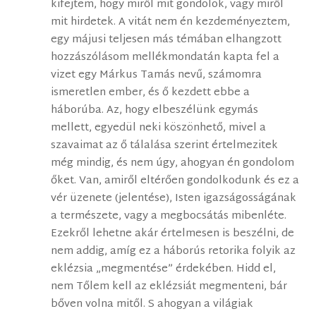
kifejtem, hogy miről mit gondolok, vagy miről
mit hirdetek. A vitát nem én kezdeményeztem,
egy májusi teljesen más témában elhangzott
hozzászólásom mellékmondatán kapta fel a
vizet egy Márkus Tamás nevű, számomra
ismeretlen ember, és ő kezdett ebbe a
háborúba. Az, hogy elbeszélünk egymás
mellett, egyedül neki köszönhető, mivel a
szavaimat az ő tálalása szerint értelmezitek
még mindig, és nem úgy, ahogyan én gondolom
őket. Van, amiről eltérően gondolkodunk és ez a
vér üzenete (jelentése), Isten igazságosságának
a természete, vagy a megbocsátás mibenléte.
Ezekről lehetne akár értelmesen is beszélni, de
nem addig, amíg ez a háborús retorika folyik az
eklézsia „megmentése” érdekében. Hidd el,
nem Tőlem kell az eklézsiát megmenteni, bár
bőven volna mitől. S ahogyan a világiak