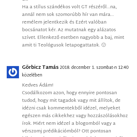
Ha a stílus szándékos volt GT részéről…na,
annál nem sok szomorúbb hír van mára…
remélem jelentkezik és Ezért valóban
bocsánatot kér. Az mutatnak egy alázatos
szívet. Ellenkező esetben nagyobb a baj, mint
amit ti Teológusok letapogattatok. 🙁
Görbicz Tamás
2018. december 1. szombat-n 12:40
közelében
Kedves Ádám!
Csodálkozom azon, hogy ennyire pontosan
tudod, hogy mit tagadok vagy mit állítok, de
idézni csak kommentekből idézel, melyeket
egészen más cikkekhez vagy hozzászólásokhoz
írok. Miért nem idézel a blogomból vagy a
vérszomj prédikációmból? Ott pontosan