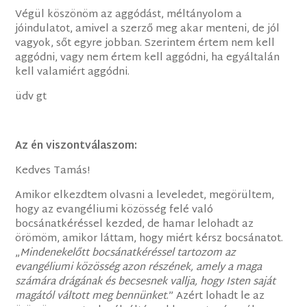
Végül köszönöm az aggódást, méltányolom a
jóindulatot, amivel a szerző meg akar menteni, de jól
vagyok, sőt egyre jobban. Szerintem értem nem kell
aggódni, vagy nem értem kell aggódni, ha egyáltalán
kell valamiért aggódni.
üdv gt
Az én viszontválaszom:
Kedves Tamás!
Amikor elkezdtem olvasni a leveledet, megörültem,
hogy az evangéliumi közösség felé való
bocsánatkéréssel kezded, de hamar lelohadt az
örömöm, amikor láttam, hogy miért kérsz bocsánatot.
„
Mindenekelőtt bocsánatkéréssel tartozom az
evangéliumi közösség azon részének, amely a maga
számára drágának és becsesnek vallja, hogy Isten saját
magától váltott meg bennünket
.” Azért lohadt le az