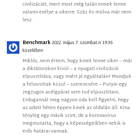
civilizációt, mert most még talán ennek lenne
valami esélye a sikerre. Száz év múlva már nem
lesz.
Benchmark
2022. május 7. szombat-n 19:35
közelében
Miklós, nem értem, hogy kinek lenne siker – már
a diktátorokon kívül – a nyugati civilizáció
elpusztítása, vagy miért jó egyáltalán? Mondjuk
a felsoroltak közül – szerencsére – Putyin egy
zegzugos acélgyárat sem tud elpusztítani,
Erdogannál meg nagyon oda kell figyelni, hogy
az adott héten éppen kinek az oldalán áll. Kína
tényleg egy másik szint, de a koronavírus
megmutatta, hogy a képességeikben nekik is
erős határai vannak.