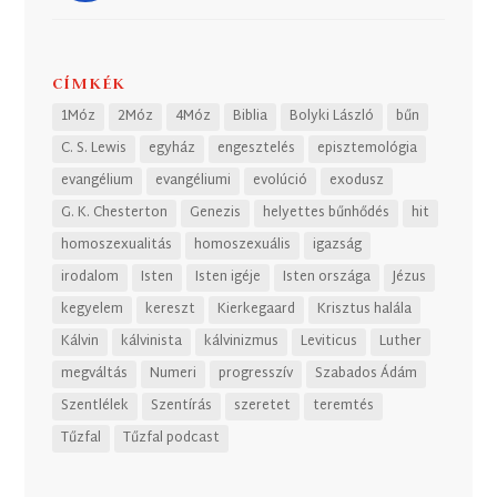
CÍMKÉK
1Móz
2Móz
4Móz
Biblia
Bolyki László
bűn
C. S. Lewis
egyház
engesztelés
episztemológia
evangélium
evangéliumi
evolúció
exodusz
G. K. Chesterton
Genezis
helyettes bűnhődés
hit
homoszexualitás
homoszexuális
igazság
irodalom
Isten
Isten igéje
Isten országa
Jézus
kegyelem
kereszt
Kierkegaard
Krisztus halála
Kálvin
kálvinista
kálvinizmus
Leviticus
Luther
megváltás
Numeri
progresszív
Szabados Ádám
Szentlélek
Szentírás
szeretet
teremtés
Tűzfal
Tűzfal podcast