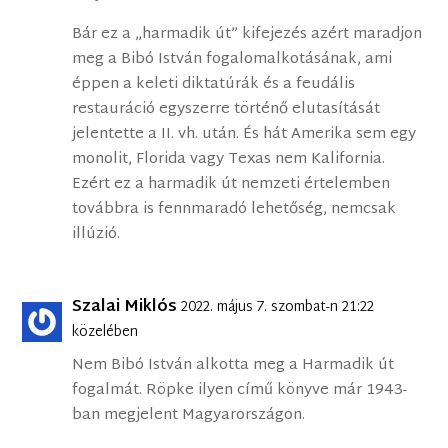
Bár ez a „harmadik út” kifejezés azért maradjon
meg a Bibó István fogalomalkotásának, ami
éppen a keleti diktatúrák és a feudális
restauráció egyszerre történő elutasítását
jelentette a II. vh. után. És hát Amerika sem egy
monolit, Florida vagy Texas nem Kalifornia.
Ezért ez a harmadik út nemzeti értelemben
továbbra is fennmaradó lehetőség, nemcsak
illúzió.
Szalai Miklós
2022. május 7. szombat-n 21:22
közelében
Nem Bibó István alkotta meg a Harmadik út
fogalmát. Röpke ilyen című könyve már 1943-
ban megjelent Magyarországon.