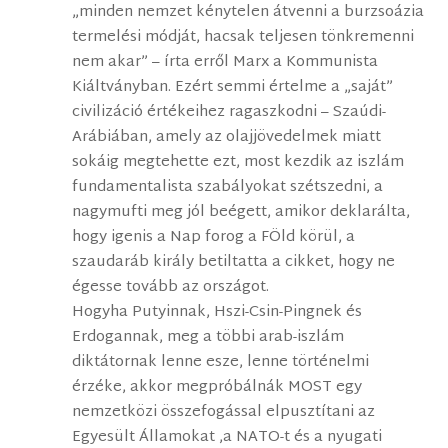
„minden nemzet kénytelen átvenni a burzsoázia
termelési módját, hacsak teljesen tönkremenni
nem akar” – írta erről Marx a Kommunista
Kiáltványban. Ezért semmi értelme a „saját”
civilizáció értékeihez ragaszkodni – Szaúdi-
Arábiában, amely az olajjövedelmek miatt
sokáig megtehette ezt, most kezdik az iszlám
fundamentalista szabályokat szétszedni, a
nagymufti meg jól beégett, amikor deklarálta,
hogy igenis a Nap forog a FÖld körül, a
szaudaráb király betiltatta a cikket, hogy ne
égesse tovább az országot.
Hogyha Putyinnak, Hszi-Csin-Pingnek és
Erdogannak, meg a többi arab-iszlám
diktátornak lenne esze, lenne történelmi
érzéke, akkor megpróbálnák MOST egy
nemzetközi összefogással elpusztítani az
Egyesült Államokat ,a NATO-t és a nyugati