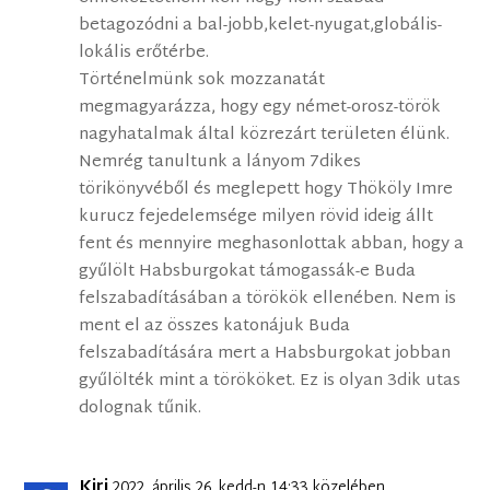
betagozódni a bal-jobb,kelet-nyugat,globális-
lokális erőtérbe.
Történelmünk sok mozzanatát
megmagyarázza, hogy egy német-orosz-török
nagyhatalmak által közrezárt területen élünk.
Nemrég tanultunk a lányom 7dikes
törikönyvéből és meglepett hogy Thököly Imre
kurucz fejedelemsége milyen rövid ideig állt
fent és mennyire meghasonlottak abban, hogy a
gyűlölt Habsburgokat támogassák-e Buda
felszabadításában a törökök ellenében. Nem is
ment el az összes katonájuk Buda
felszabadítására mert a Habsburgokat jobban
gyűlölték mint a törököket. Ez is olyan 3dik utas
dolognak tűnik.
Kiri
2022. április 26. kedd-n 14:33 közelében