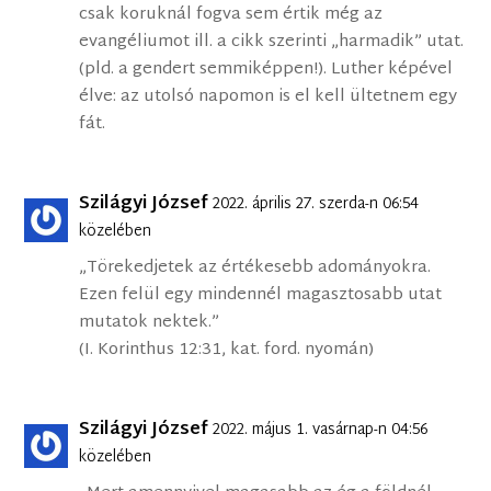
csak koruknál fogva sem értik még az
evangéliumot ill. a cikk szerinti „harmadik” utat.
(pld. a gendert semmiképpen!). Luther képével
élve: az utolsó napomon is el kell ültetnem egy
fát.
Szilágyi József
2022. április 27. szerda-n 06:54
közelében
„Törekedjetek az értékesebb adományokra.
Ezen felül egy mindennél magasztosabb utat
mutatok nektek.”
(I. Korinthus 12:31, kat. ford. nyomán)
Szilágyi József
2022. május 1. vasárnap-n 04:56
közelében