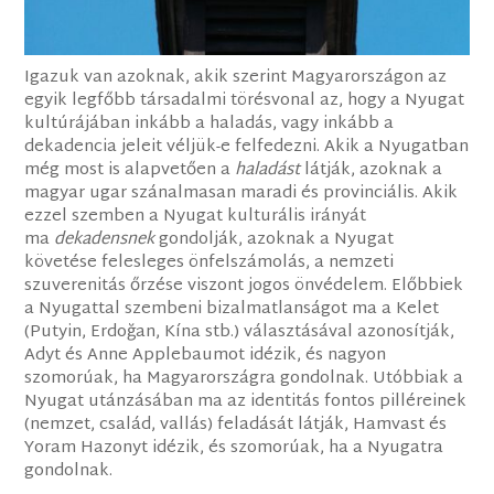
Igazuk van azoknak, akik szerint Magyarországon az
egyik legfőbb társadalmi törésvonal az, hogy a Nyugat
kultúrájában inkább a haladás, vagy inkább a
dekadencia jeleit véljük-e felfedezni. Akik a Nyugatban
még most is alapvetően a
haladást
látják, azoknak a
magyar ugar szánalmasan maradi és provinciális. Akik
ezzel szemben a Nyugat kulturális irányát
ma
dekadensnek
gondolják, azoknak a Nyugat
követése felesleges önfelszámolás, a nemzeti
szuverenitás őrzése viszont jogos önvédelem. Előbbiek
a Nyugattal szembeni bizalmatlanságot ma a Kelet
(Putyin, Erdoğan, Kína stb.) választásával azonosítják,
Adyt és Anne Applebaumot idézik, és nagyon
szomorúak, ha Magyarországra gondolnak. Utóbbiak a
Nyugat utánzásában ma az identitás fontos pilléreinek
(nemzet, család, vallás) feladását látják, Hamvast és
Yoram Hazonyt idézik, és szomorúak, ha a Nyugatra
gondolnak.