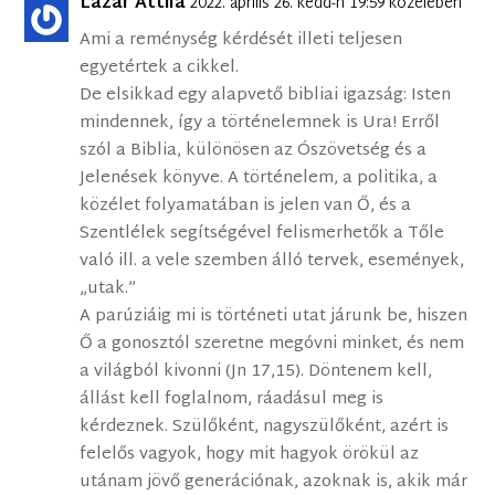
Lázár Attila
2022. április 26. kedd-n 19:59 közelében
Ami a reménység kérdését illeti teljesen
egyetértek a cikkel.
De elsikkad egy alapvető bibliai igazság: Isten
mindennek, így a történelemnek is Ura! Erről
szól a Biblia, különösen az Ószövetség és a
Jelenések könyve. A történelem, a politika, a
közélet folyamatában is jelen van Ő, és a
Szentlélek segítségével felismerhetők a Tőle
való ill. a vele szemben álló tervek, események,
„utak.”
A parúziáig mi is történeti utat járunk be, hiszen
Ő a gonosztól szeretne megóvni minket, és nem
a világból kivonni (Jn 17,15). Döntenem kell,
állást kell foglalnom, ráadásul meg is
kérdeznek. Szülőként, nagyszülőként, azért is
felelős vagyok, hogy mit hagyok örökül az
utánam jövő generációnak, azoknak is, akik már