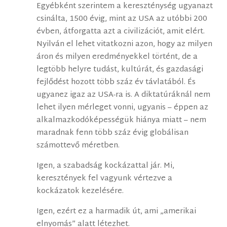
Egyébként szerintem a kereszténység ugyanazt
csinálta, 1500 évig, mint az USA az utóbbi 200
évben, átforgatta azt a civilizációt, amit elért.
Nyilván el lehet vitatkozni azon, hogy az milyen
áron és milyen eredményekkel történt, de a
legtöbb helyre tudást, kultúrát, és gazdasági
fejlődést hozott több száz év távlatából. És
ugyanez igaz az USA-ra is. A diktatúráknál nem
lehet ilyen mérleget vonni, ugyanis – éppen az
alkalmazkodóképességük hiánya miatt – nem
maradnak fenn több száz évig globálisan
számottevő méretben.
Igen, a szabadság kockázattal jár. Mi,
keresztények fel vagyunk vértezve a
kockázatok kezelésére.
Igen, ezért ez a harmadik út, ami „amerikai
elnyomás” alatt létezhet.