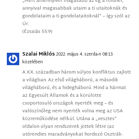
„Mert amennyivel magasabb az ég a földnél,
annyival magasabbak utaim a ti utaitoknák és
gondolataim a ti gondolataitoknál” – így szól az
Úr.
(Ézsaiás 55:9)
Szalai Miklós
2022. május 4. szerda-n 08:13
közelében
A XX. században három súlyos konfliktus zajlott
a világban. Az első világháború, a második
világháború, és a hidegháború. Mind a hármat
az Egyesült Államok és a körülötte
csoportosuló országok nyerték meg – és
valószínűleg nem nyerték volna meg az USA
közreműködése nélkül. Utána a „vesztes”
oldalon olyan rendszerek jöttek létre (az
utórendies maradványokat hordozó Osztrák-