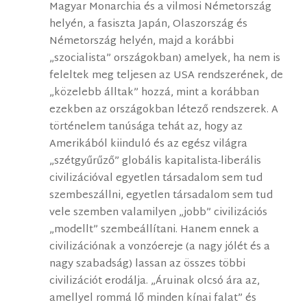
Magyar Monarchia és a vilmosi Németország
helyén, a fasiszta Japán, Olaszország és
Németország helyén, majd a korábbi
„szocialista” országokban) amelyek, ha nem is
feleltek meg teljesen az USA rendszerének, de
„közelebb álltak” hozzá, mint a korábban
ezekben az országokban létező rendszerek. A
történelem tanúsága tehát az, hogy az
Amerikából kiinduló és az egész világra
„szétgyűrűző” globális kapitalista-liberális
civilizációval egyetlen társadalom sem tud
szembeszállni, egyetlen társadalom sem tud
vele szemben valamilyen „jobb” civilizációs
„modellt” szembeállítani. Hanem ennek a
civilizációnak a vonzóereje (a nagy jólét és a
nagy szabadság) lassan az összes többi
civilizációt erodálja. „Áruinak olcsó ára az,
amellyel rommá lő minden kínai falat” és