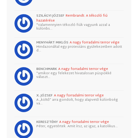
SZILÁGYI JÓZSEF
Rembrandt: A tékozló fiú
hazatérése
"Valamennyien tékozló fiúk vagyunk azzal a
különbs…
MENYHÁRT MIKLÓS
A nagy forradalmi terror vége
Mindazonáltal egy protestáns gyülekezetben adott
d…
BENCHMARK
A nagy forradalmi terror vége
"amikor egy felekezet hivatalosan püspökké
választ…
X. JÓZSEF
A nagy forradalmi terror vége
A „költő” arra gondolt, hogy alapvető különbség
va…
KERESZTÉNY
A nagy forradalmi terror vége
Péter, egyetértek. Amit írsz, az igaz, a katolikus…