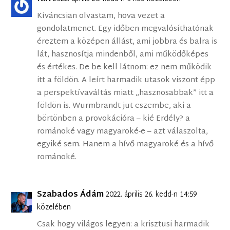
Kíváncsian olvastam, hova vezet a
gondolatmenet. Egy időben megvalósíthatónak
éreztem a középen állást, ami jobbra és balra is
lát, hasznosítja mindenből, ami működőképes
és értékes. De be kell látnom: ez nem működik
itt a földön. A leírt harmadik utasok viszont épp
a perspektívaváltás miatt „hasznosabbak” itt a
földön is. Wurmbrandt jut eszembe, aki a
börtönben a provokációra – kié Erdély? a
románoké vagy magyaroké-e – azt válaszolta,
egyiké sem. Hanem a hívő magyaroké és a hívő
románoké.
Szabados Ádám
2022. április 26. kedd-n 14:59
közelében
Csak hogy világos legyen: a krisztusi harmadik