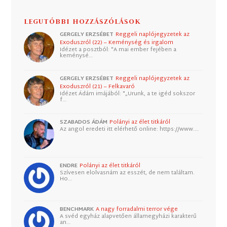
LEGUTÓBBI HOZZÁSZÓLÁSOK
GERGELY ERZSÉBET
Reggeli naplójegyzetek az
Exoduszról (22) – Keménység és irgalom
Idézet a posztból: "A mai ember fejében a
keménysé…
GERGELY ERZSÉBET
Reggeli naplójegyzetek az
Exoduszról (21) – Felkavaró
Idézet Ádám imájából: "„Urunk, a te igéd sokszor
f…
SZABADOS ÁDÁM
Polányi az élet titkáról
Az angol eredeti itt elérhető online: https://www.…
ENDRE
Polányi az élet titkáról
Szívesen elolvasnám az esszét, de nem találtam.
Ho…
BENCHMARK
A nagy forradalmi terror vége
A svéd egyház alapvetően államegyházi karakterű
an…