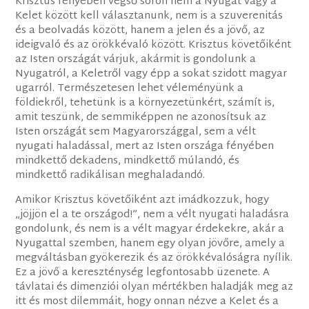
Krisztus fényében végső soron nem a Nyugat vagy a
Kelet között kell választanunk, nem is a szuverenitás
és a beolvadás között, hanem a jelen és a jövő, az
ideigvaló és az örökkévaló között. Krisztus követőiként
az Isten országát várjuk, akármit is gondolunk a
Nyugatról, a Keletről vagy épp a sokat szidott magyar
ugarról. Természetesen lehet véleményünk a
földiekről, tehetünk is a környezetünkért, számít is,
amit teszünk, de semmiképpen ne azonosítsuk az
Isten országát sem Magyarországgal, sem a vélt
nyugati haladással, mert az Isten országa fényében
mindkettő dekadens, mindkettő múlandó, és
mindkettő radikálisan meghaladandó.
Amikor Krisztus követőiként azt imádkozzuk, hogy
„jöjjön el a te országod!”, nem a vélt nyugati haladásra
gondolunk, és nem is a vélt magyar érdekekre, akár a
Nyugattal szemben, hanem egy olyan jövőre, amely a
megváltásban gyökerezik és az örökkévalóságra nyílik.
Ez a jövő a kereszténység legfontosabb üzenete. A
távlatai és dimenziói olyan mértékben haladják meg az
itt és most dilemmáit, hogy onnan nézve a Kelet és a