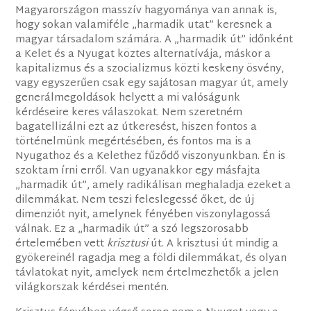
Magyarországon masszív hagyománya van annak is,
hogy sokan valamiféle „harmadik utat” keresnek a
magyar társadalom számára. A „harmadik út” időnként
a Kelet és a Nyugat köztes alternatívája, máskor a
kapitalizmus és a szocializmus közti keskeny ösvény,
vagy egyszerűen csak egy sajátosan magyar út, amely
generálmegoldások helyett a mi valóságunk
kérdéseire keres válaszokat. Nem szeretném
bagatellizálni ezt az útkeresést, hiszen fontos a
történelmünk megértésében, és fontos ma is a
Nyugathoz és a Kelethez fűződő viszonyunkban. Én is
szoktam írni erről. Van ugyanakkor egy másfajta
„harmadik út”, amely radikálisan meghaladja ezeket a
dilemmákat. Nem teszi feleslegessé őket, de új
dimenziót nyit, amelynek fényében viszonylagossá
válnak. Ez a „harmadik út” a szó legszorosabb
értelemében vett
krisztusi
út. A krisztusi út mindig a
gyökereinél ragadja meg a földi dilemmákat, és olyan
távlatokat nyit, amelyek nem értelmezhetők a jelen
világkorszak kérdései mentén.