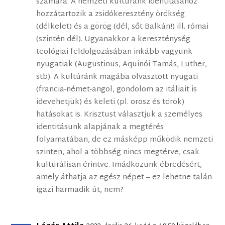
számára. A nemzeti kultúránk identitásához
hozzátartozik a zsidókeresztény örökség
(délkelet) és a görög (dél, sőt Balkán!) ill. római
(szintén dél). Ugyanakkor a kereszténység
teológiai feldolgozásában inkább vagyunk
nyugatiak (Augustinus, Aquinói Tamás, Luther,
stb). A kultúránk magába olvasztott nyugati
(francia-német-angol, gondolom az itáliait is
idevehetjük) és keleti (pl. orosz és török)
hatásokat is. Krisztust választjuk a személyes
identitásunk alapjának a megtérés
folyamatában, de ez másképp működik nemzeti
szinten, ahol a többség nincs megtérve, csak
kultúrálisan érintve. Imádkozunk ébredésért,
amely áthatja az egész népet – ez lehetne talán
igazi harmadik út, nem?