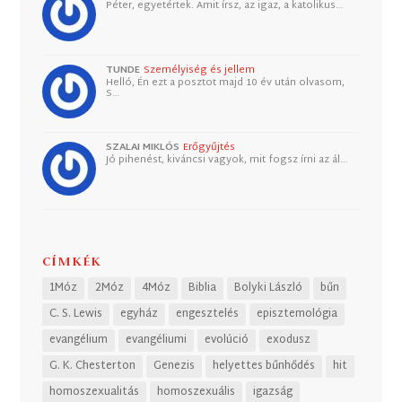
Péter, egyetértek. Amit írsz, az igaz, a katolikus…
TUNDE
Személyiség és jellem
Helló, Én ezt a posztot majd 10 év után olvasom,
S…
SZALAI MIKLÓS
Erőgyűjtés
Jó pihenést, kiváncsi vagyok, mit fogsz írni az ál…
CÍMKÉK
1Móz
2Móz
4Móz
Biblia
Bolyki László
bűn
C. S. Lewis
egyház
engesztelés
episztemológia
evangélium
evangéliumi
evolúció
exodusz
G. K. Chesterton
Genezis
helyettes bűnhődés
hit
homoszexualitás
homoszexuális
igazság