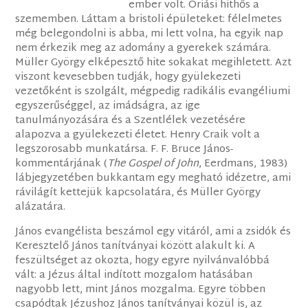
ember volt. Óriási hithős a
szememben. Láttam a bristoli épületeket: félelmetes
még belegondolni is abba, mi lett volna, ha egyik nap
nem érkezik meg az adomány a gyerekek számára.
Müller György elképesztő hite sokakat megihletett. Azt
viszont kevesebben tudják, hogy gyülekezeti
vezetőként is szolgált, mégpedig radikális evangéliumi
egyszerűséggel, az imádságra, az ige
tanulmányozására és a Szentlélek vezetésére
alapozva a gyülekezeti életet. Henry Craik volt a
legszorosabb munkatársa. F. F. Bruce János-
kommentárjának (
The Gospel of John
, Eerdmans, 1983)
lábjegyzetében bukkantam egy megható idézetre, ami
rávilágít kettejük kapcsolatára, és Müller György
alázatára.
János evangélista beszámol egy vitáról, ami a zsidók és
Keresztelő János tanítványai között alakult ki. A
feszültséget az okozta, hogy egyre nyilvánvalóbbá
vált: a Jézus által indított mozgalom hatásában
nagyobb lett, mint János mozgalma. Egyre többen
csapódtak Jézushoz János tanítványai közül is, az