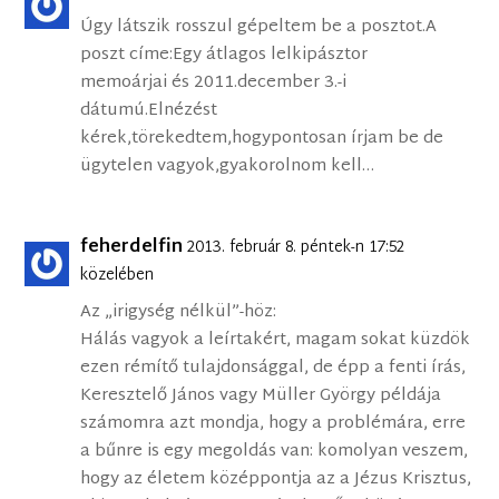
Úgy látszik rosszul gépeltem be a posztot.A
poszt címe:Egy átlagos lelkipásztor
memoárjai és 2011.december 3.-i
dátumú.Elnézést
kérek,törekedtem,hogypontosan írjam be de
ügytelen vagyok,gyakorolnom kell…
feherdelfin
2013. február 8. péntek-n 17:52
közelében
Az „irigység nélkül”-höz:
Hálás vagyok a leírtakért, magam sokat küzdök
ezen rémítő tulajdonsággal, de épp a fenti írás,
Keresztelő János vagy Müller György példája
számomra azt mondja, hogy a problémára, erre
a bűnre is egy megoldás van: komolyan veszem,
hogy az életem középpontja az a Jézus Krisztus,