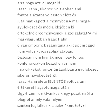
arra,hogy azt jól megéld.”
Isaac Hahn „sikeres” volt abban ami
fontos,alázatos volt Isten előtt és
jutalmat kapott a mennyben.A mai mega-
gyülekezet és média idejében ki
értékelné eredményesnek a szolgálatát?A mi
mai világunkban Isaac Hahn
olyan embernek számítana aki éppenséggel
nem volt sikeres szolgálatában.
Biztosan nem hívnák meg,hogy fontos
konferenciákon beszéljen és nem
írna cikkeket fontos újságokban a gyülekezet
sikeres növekedéséről.
Isaac Hahn élete JELENTŐS volt,valami
értékeset hagyott maga után…
Úgy érzem ide kívánkozik egy poszt erről a
blogról amely valamilyen
szinten foglalkozik a „siker”kérdésével: