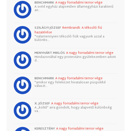
BENCHMARK
A nagy forradalmi terror vége
A svéd egyház alapvetően államegyházi karakterű
an…
SZILÁGYI JÓZSEF
Rembrandt: A tékozló fiú
hazatérése
"Valamennyien tékozló fiúk vagyunk azzal a
különbs…
MENYHÁRT MIKLÓS
A nagy forradalmi terror vége
Mindazonáltal egy protestáns gyülekezetben adott
d…
BENCHMARK
A nagy forradalmi terror vége
"amikor egy felekezet hivatalosan püspökké
választ…
X. JÓZSEF
A nagy forradalmi terror vége
A „költő” arra gondolt, hogy alapvető különbség
va…
KERESZTÉNY
A nagy forradalmi terror vége