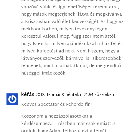
vonzóvá válik, és így lehetőséget teremt arra,
hogy mások megtérjenek, látva és megkívánva
a Krisztusban való élet kedvességét. Az hogy ez
mekkora körben, milyen tevékenységen
keresztül valósul meg, függ szerintem attól,
hogy Isten kit milyen ajándékokkal ruház fel és
milyen küldetést ad neki. Nem hiszem, hogy a
látványos szervezők bármivel is „sikeresebbek”
lennének, mint a láthatatlanul, de megrendítő
hűséggel imádkozók.
kéfás
2013. február 8. péntek-n 21:54 közelében
Kedves Spectator és Feherdelfin!
Köszönöm a hozzászólásotokat a
kérdésemhez… – részben már csak emiatt is
örülök, hogy Ádám felhozta ezt a témát…