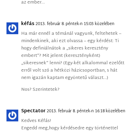
az ember…
kéfás
2013. február 8. péntek-n 15:03 közelében
Ha már ennél a témánál vagyunk, feltehetek –
mindenkinek, aki ezt olvassa – egy kérdést: Ti
hogy definiálnátok a „sikeres keresztény
embert”? Mit jelent (keresztényként)
„sikeresnek” lenni? (Egy-két alkalommal ezelőtt
erről volt szó a hétközi házicsoportban, s hát
nem igazán kaptam egyöntetű választ…)
Nos? Szerintetek?
Spectator
2013. február 8. péntek-n 16:18 közelében
Kedves Kéfás!
Engedd meg,hogy kérdésedre egy történettel