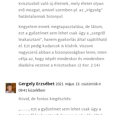
Krisztusból való új életnek, mely életet olyan
erő mozgat, amivel szemben pl. az „irígység”
hatástalannak bizonyul.
Kegyelem ennek megtapasztalása, de látom,
ezt a győzelmet sem lehet csak úgy a „szegről
leakasztani”, hanem gyakorlás által sajátítható
el. Ezt pedig kudarcok is kísérik. Viszont
nagyszerű abban a bizonyosságban lenni, Isten
célja az, hogy népét mindenkor és mindenben
diadalra vezesse a Krisztusban. (2 Kor. 2:14)
Gergely Erzsébet
2021. május 13. csütörtök-n
09:41 közelében
Rövid, de fontos kiegészítés:
„………, ezt a győzelmet sem lehet csak úgy a