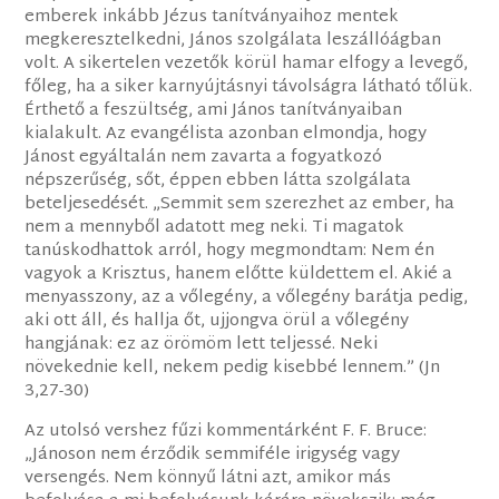
emberek inkább Jézus tanítványaihoz mentek
megkeresztelkedni, János szolgálata leszállóágban
volt. A sikertelen vezetők körül hamar elfogy a levegő,
főleg, ha a siker karnyújtásnyi távolságra látható tőlük.
Érthető a feszültség, ami János tanítványaiban
kialakult. Az evangélista azonban elmondja, hogy
Jánost egyáltalán nem zavarta a fogyatkozó
népszerűség, sőt, éppen ebben látta szolgálata
beteljesedését. „Semmit sem szerezhet az ember, ha
nem a mennyből adatott meg neki. Ti magatok
tanúskodhattok arról, hogy megmondtam: Nem én
vagyok a Krisztus, hanem előtte küldettem el. Akié a
menyasszony, az a vőlegény, a vőlegény barátja pedig,
aki ott áll, és hallja őt, ujjongva örül a vőlegény
hangjának: ez az örömöm lett teljessé. Neki
növekednie kell, nekem pedig kisebbé lennem.” (Jn
3,27-30)
Az utolsó vershez fűzi kommentárként F. F. Bruce:
„Jánoson nem érződik semmiféle irigység vagy
versengés. Nem könnyű látni azt, amikor más