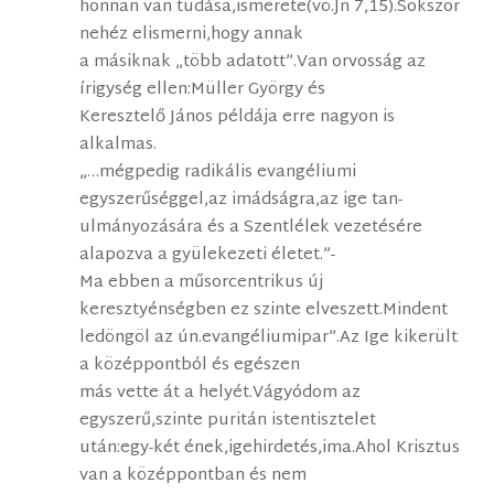
honnan van tudása,ismerete(vö.Jn 7,15).Sokszor
nehéz elismerni,hogy annak
a másiknak „több adatott”.Van orvosság az
írigység ellen:Müller György és
Keresztelő János példája erre nagyon is
alkalmas.
„…mégpedig radikális evangéliumi
egyszerűséggel,az imádságra,az ige tan-
ulmányozására és a Szentlélek vezetésére
alapozva a gyülekezeti életet.”-
Ma ebben a műsorcentrikus új
keresztyénségben ez szinte elveszett.Mindent
ledöngöl az ún.evangéliumipar”.Az Ige kikerült
a középpontból és egészen
más vette át a helyét.Vágyódom az
egyszerű,szinte puritán istentisztelet
után:egy-két ének,igehirdetés,ima.Ahol Krisztus
van a középpontban és nem