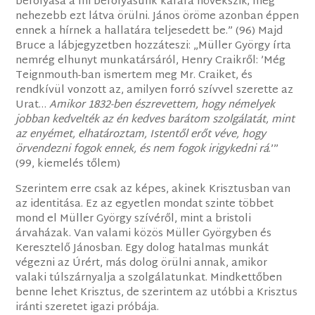
befolyása a mi befolyásunk kárára növekszik; még
nehezebb ezt látva örülni. János öröme azonban éppen
ennek a hírnek a hallatára teljesedett be.” (96) Majd
Bruce a lábjegyzetben hozzáteszi: „Müller György írta
nemrég elhunyt munkatársáról, Henry Craikről: ’Még
Teignmouth-ban ismertem meg Mr. Craiket, és
rendkívül vonzott az, amilyen forró szívvel szerette az
Urat…
Amikor 1832-ben észrevettem, hogy némelyek
jobban kedvelték az én kedves barátom szolgálatát, mint
az enyémet, elhatároztam, Istentől erőt véve, hogy
örvendezni fogok ennek, és nem fogok irigykedni rá
.’”
(99, kiemelés tőlem)
Szerintem erre csak az képes, akinek Krisztusban van
az identitása. Ez az egyetlen mondat szinte többet
mond el Müller György szívéről, mint a bristoli
árvaházak. Van valami közös Müller Györgyben és
Keresztelő Jánosban. Egy dolog hatalmas munkát
végezni az Úrért, más dolog örülni annak, amikor
valaki túlszárnyalja a szolgálatunkat. Mindkettőben
benne lehet Krisztus, de szerintem az utóbbi a Krisztus
iránti szeretet igazi próbája.