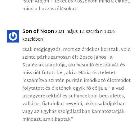
Isten Áldjon Titeket és Köszönöm mind a cikket,
mind a hozzászólásokat!
Son of Noon
2021. május 12. szerda-n 10:06
közelében
csak megjegyzés, mert ez érdekes korszak, vele
szinte párhuzamosan élt Bosco János , a
Szaléziak alapítója, aki hasonló életpályát és
missziót futott be , aki a Mária tiszteletet
leszámítva szintén puritán imádkozó életmódot
folytatott és életének egyik fő célja a ” a vad
utcagyerekekből és suhancokból becsületes,
vallásos fiatalokat nevelni, akik családjukban
vagy az Egyház szolgálatában kamatoztatják
mindazt, amit kaptak”