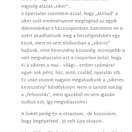
irigység-alázat-„siker”…
S Spectator szerintem azzal, hogy „átírtad” a
siker szót eredményesre megfogtad az egyik
dilemmánkat a házicsoportban. Szerintem mi is
azért akadhattunk meg a beszélgetésben egy
kicsit, mert mi sem elsősorban a „sikerre”
hajtunk, mint keresztény közösség. (Könnyebb is
volt megválaszolni azt a csoporton belül, hogy
Ki a sikeres a mai – világi – ember számára?
ugye: sok pénz, ház, autó, család, nyaralás stb.
Ez után viszont nagyon megakadtunk a „sikeres
keresztény” kérdéskörön. Nem is tartott sokáig
a „felsorolás”, mert igazából mi sem igazán
tudtuk ezt, így megválaszolni.)
A linket pedig én is olvastam… de köszönöm,
hogy begépelted… jó volt újra olvasni…