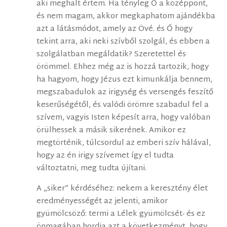
aki meghalt értem. Ha tényleg Ő a középpont,
és nem magam, akkor megkaphatom ajándékba
azt a látásmódot, amely az Övé. és Ő hogy
tekint arra, aki neki szívből szolgál, és ebben a
szolgálatban megáldatik? Szeretettel és
örömmel. Ehhez még az is hozzá tartozik, hogy
ha hagyom, hogy Jézus ezt kimunkálja bennem,
megszabadulok az irigység és versengés feszítő
keserűségétől, és valódi örömre szabadul fel a
szívem, vagyis Isten képesít arra, hogy valóban
örülhessek a másik sikerének. Amikor ez
megtörténik, túlcsordul az emberi szív hálával,
hogy az én irigy szívemet így el tudta
változtatni, meg tudta újítani.
A „siker” kérdéséhez: nekem a keresztény élet
eredményességét az jelenti, amikor
gyümölcsöző: termi a Lélek gyümölcsét- és ez
önmagában hordja azt a következményt, hogy