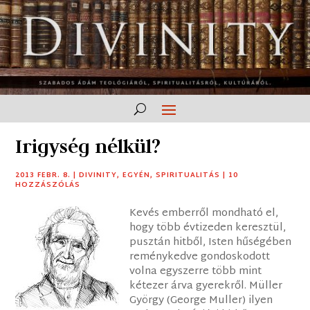
Irigység nélkül?
2013 FEBR. 8.
|
DIVINITY
,
EGYÉN
,
SPIRITUALITÁS
|
10
HOZZÁSZÓLÁS
Kevés emberről mondható el,
hogy több évtizeden keresztül,
pusztán hitből, Isten hűségében
reménykedve gondoskodott
volna egyszerre több mint
kétezer árva gyerekről. Müller
György (George Muller) ilyen