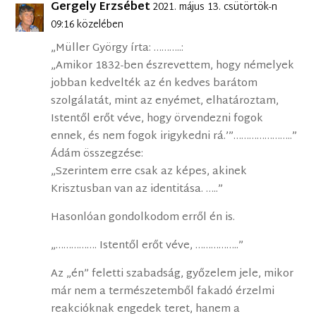
Gergely Erzsébet
2021. május 13. csütörtök-n
09:16 közelében
„Müller György írta: ………..:
„Amikor 1832-ben észrevettem, hogy némelyek
jobban kedvelték az én kedves barátom
szolgálatát, mint az enyémet, elhatároztam,
Istentől erőt véve, hogy örvendezni fogok
ennek, és nem fogok irigykedni rá.’”…………………..”
Ádám összegzése:
„Szerintem erre csak az képes, akinek
Krisztusban van az identitása. …..”
Hasonlóan gondolkodom erről én is.
„……………. Istentől erőt véve, ……………..”
Az „én” feletti szabadság, győzelem jele, mikor
már nem a természetemből fakadó érzelmi
reakcióknak engedek teret, hanem a