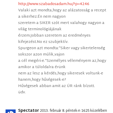
http://www.szabadosadam.hu/?p=4246
Valaki azt mondta,hogy az alázatosság a recept
a sikerhez.Én nem nagyon
szeretem a SIKER szót mert valahogy nagyon a
világ terminológiájának
érzem.Jobban szeretem az eredményes
kifejezést.No ez szubjektív.
Spurgeon azt mondta:”Siker vagy sikertelenség
sokszor azon múlik,vajon
a cél megéri-e.”Személyes véleményem az,hogy
amikor a túloldalra érünk
nem az lesz a kérdés,hogy sikeresek voltunk-e
hanem,hogy hűségesek-e?
Hűségesek abban amit az ÚR ránk bízott.
üdv.
Spectator
2013. február 8. péntek-n 16:25 közelében