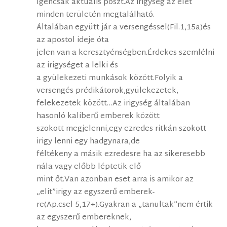
Igencsak aktuális poszt.Az irigység az élet
minden területén megtalálható.
Általában együtt jár a versengéssel(Fil.1,15a)és
az apostol ideje óta
jelen van a keresztyénségben.Érdekes szemlélni
az irigységet a lelki és
a gyülekezeti munkások között.Folyik a
versengés prédikátorok,gyülekezetek,
felekezetek között…Az irigység általában
hasonló kaliberű emberek között
szokott megjelenni,egy ezredes ritkán szokott
irigy lenni egy hadgynara,de
féltékeny a másik ezredesre ha az sikeresebb
nála vagy előbb léptetik elő
mint őt.Van azonban eset arra is amikor az
„elit”irigy az egyszerű emberek-
re(Ap.csel 5,17+).Gyakran a „tanultak”nem értik
az egyszerű embereknek,