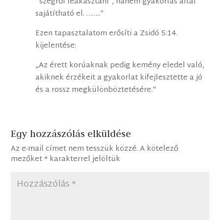
“szegről leakasztani”, hanem gyakorlás által
sajátítható el. ……..”
Ezen tapasztalatom erősíti a Zsidó 5:14.
kijelentése:
„Az érett korúaknak pedig kemény eledel való,
akiknek érzékeit a gyakorlat kifejlesztette a jó
és a rossz megkülönböztetésére.”
Egy hozzászólás elküldése
Az e-mail címet nem tesszük közzé.
A kötelező
mezőket
*
karakterrel jelöltük