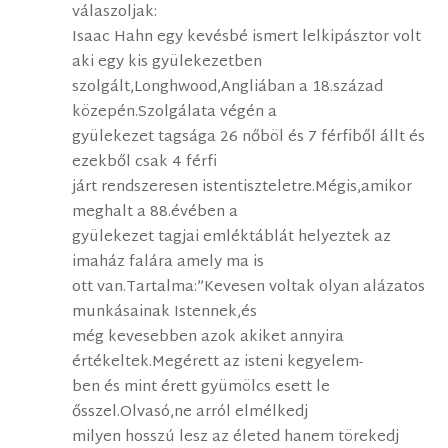
válaszoljak:
Isaac Hahn egy kevésbé ismert lelkipásztor volt
aki egy kis gyülekezetben
szolgált,Longhwood,Angliában a 18.század
közepén.Szolgálata végén a
gyülekezet tagsága 26 nőböl és 7 férfiből állt és
ezekből csak 4 férfi
járt rendszeresen istentiszteletre.Mégis,amikor
meghalt a 88.évében a
gyülekezet tagjai emléktáblát helyeztek az
imaház falára amely ma is
ott van.Tartalma:”Kevesen voltak olyan alázatos
munkásainak Istennek,és
még kevesebben azok akiket annyira
értékeltek.Megérett az isteni kegyelem-
ben és mint érett gyümölcs esett le
ősszel.Olvasó,ne arról elmélkedj
milyen hosszú lesz az életed hanem törekedj