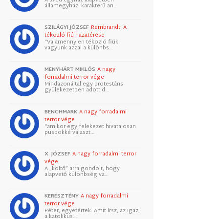
államegyházi karakterű an…
SZILÁGYI JÓZSEF
Rembrandt: A
tékozló fiú hazatérése
"Valamennyien tékozló fiúk
vagyunk azzal a különbs…
MENYHÁRT MIKLÓS
A nagy
forradalmi terror vége
Mindazonáltal egy protestáns
gyülekezetben adott d…
BENCHMARK
A nagy forradalmi
terror vége
"amikor egy felekezet hivatalosan
püspökké választ…
X. JÓZSEF
A nagy forradalmi terror
vége
A „költő” arra gondolt, hogy
alapvető különbség va…
KERESZTÉNY
A nagy forradalmi
terror vége
Péter, egyetértek. Amit írsz, az igaz,
a katolikus…