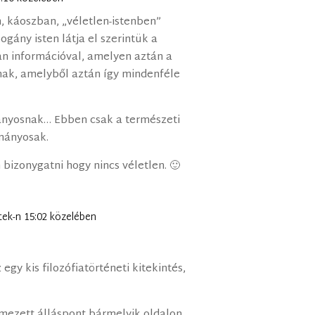
n, káoszban, „véletlen-istenben”
ogány isten látja el szerintük a
yan információval, amelyen aztán a
nak, amelyből aztán így mindenféle
nyosnak… Ebben csak a természeti
mányosak.
bizonygatni hogy nincs véletlen. 🙂
ntek-n 15:02 közelében
egy kis filozófiatörténeti kitekintés,
lmezett álláspont bármelyik oldalon