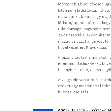
létezőnek. Ebből tévesen úgy
Isten nem látható/tapintható
maradjunk abban, hogy majd 
látható/tapintható. Csakhogy
tulajdonsága, hogy soha nem 
22-es csapdája: akkor hiszem
magát, és ezzel a lényegétől 
Következetlen. Provokáció.
A bizonyítás terhe mindkét i
ellentmondáshoz vezet. Köve
bizonyítási teher, de ezt egy
A világ tele van természetfe
ezeket egy mozdulattal félres
hübrisz, csőlátás.
endi
2018. április 20. péntek-n 