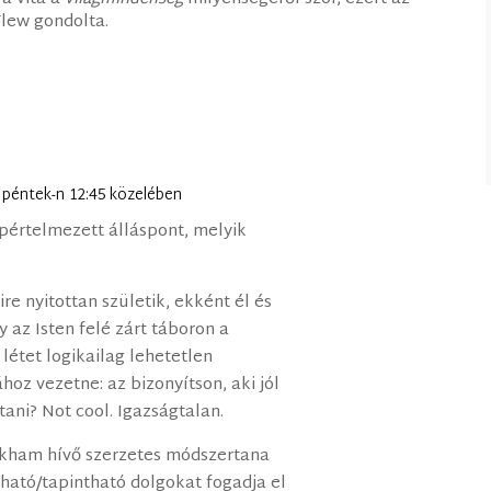
lew gondolta.
0. péntek-n 12:45 közelében
pértelmezett álláspont, melyik
re nyitottan születik, ekként él és
y az Isten felé zárt táboron a
 létet logikailag lehetetlen
hoz vezetne: az bizonyítson, aki jól
ani? Not cool. Igazságtalan.
ckham hívő szerzetes módszertana
átható/tapintható dolgokat fogadja el