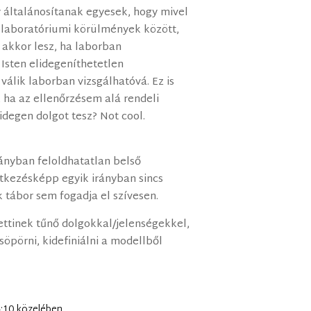
 általánosítanak egyesek, hogy mivel
 laboratóriumi körülmények között,
akkor lesz, ha laborban
 Isten elidegeníthetetlen
válik laborban vizsgálhatóvá. Ez is
, ha az ellenőrzésem alá rendeli
idegen dolgot tesz? Not cool.
rányban feloldhatatlan belső
tkezésképp egyik irányban sincs
ik tábor sem fogadja el szívesen.
lettinek tűnő dolgokkal/jelenségekkel,
öpörni, kidefiniálni a modellből
14:10 közelében