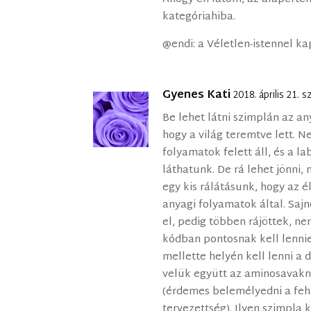
kategóriahiba.
@endi: a Véletlen-istennel k
Gyenes Kati
2018. április 21.
Be lehet látni szimplán az a
hogy a világ teremtve lett. N
folyamatok felett áll, és a 
láthatunk. De rá lehet jönni, 
egy kis rálátásunk, hogy az é
anyagi folyamatok által. Saj
el, pedig többen rájöttek, ne
kódban pontosnak kell lennie
mellette helyén kell lenni a
velük együtt az aminosavakna
(érdemes belemélyedni a fehé
tervezettség). Ilyen szimpla 