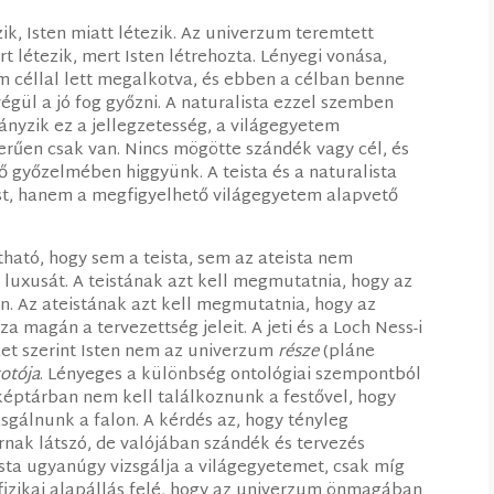
ik, Isten miatt létezik. Az univerzum teremtett
 létezik, mert Isten létrehozta. Lényegi vonása,
um céllal lett megalkotva, és ebben a célban benne
végül a jó fog győzni. A naturalista ezzel szemben
iányzik ez a jellegzetesség, a világegyetem
erűen csak van. Nincs mögötte szándék vagy cél, és
ő győzelmében higgyünk. A teista és a naturalista
st, hanem a megfigyelhető világegyetem alapvető
ható, hogy sem a teista, sem az ateista nem
 luxusát. A teistának azt kell megmutatnia, hogy az
án. Az ateistának azt kell megmutatnia, hogy az
magán a tervezettség jeleit. A jeti és a Loch Ness-i
ézet szerint Isten nem az univerzum
része
(pláne
kotója
. Lényeges a különbség ontológiai szempontból
 képtárban nem kell találkoznunk a festővel, hogy
sgálnunk a falon. A kérdés az, hogy tényleg
nak látszó, de valójában szándék és tervezés
ista ugyanúgy vizsgálja a világegyetemet, csak míg
afizikai alapállás felé, hogy az univerzum önmagában