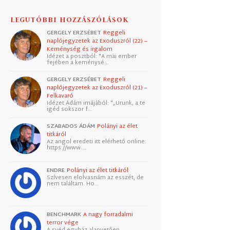
LEGUTÓBBI HOZZÁSZÓLÁSOK
GERGELY ERZSÉBET
Reggeli
naplójegyzetek az Exoduszról (22) –
Keménység és irgalom
Idézet a posztból: "A mai ember
fejében a keménysé…
GERGELY ERZSÉBET
Reggeli
naplójegyzetek az Exoduszról (21) –
Felkavaró
Idézet Ádám imájából: "„Urunk, a te
igéd sokszor f…
SZABADOS ÁDÁM
Polányi az élet
titkáról
Az angol eredeti itt elérhető online:
https://www.…
ENDRE
Polányi az élet titkáról
Szívesen elolvasnám az esszét, de
nem találtam. Ho…
BENCHMARK
A nagy forradalmi
terror vége
A svéd egyház alapvetően