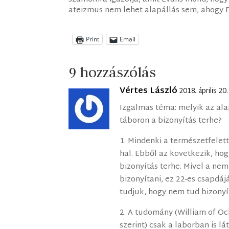
ateizmus nem lehet alapállás sem, ahogy F
Print
Email
9 hozzászólás
Vértes László
2018. április 2
Izgalmas téma: melyik az ala
táboron a bizonyítás terhe?
1. Mindenki a természetfeletti
hal. Ebből az következik, hog
bizonyítás terhe. Mivel a nem
bizonyítani, ez 22-es csapdájá
tudjuk, hogy nem tud bizonyít
2. A tudomány (William of O
szerint) csak a laborban is l