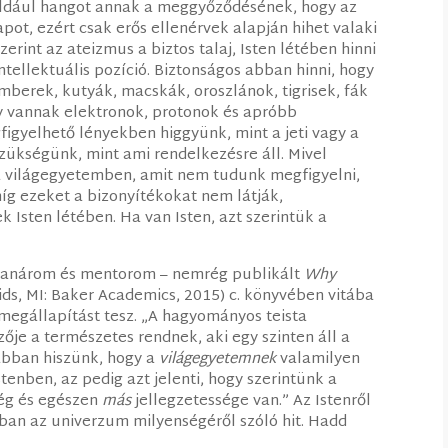
éldául hangot annak a meggyőződésének, hogy az
pot, ezért csak erős ellenérvek alapján hihet valaki
zerint az ateizmus a biztos talaj, Isten létében hinni
ntellektuális pozíció. Biztonságos abban hinni, hogy
mberek, kutyák, macskák, oroszlánok, tigrisek, fák
gy vannak elektronok, protonok és apróbb
gyelhető lényekben higgyünk, mint a jeti vagy a
szükségünk, mint ami rendelkezésre áll. Mivel
k a világegyetemben, amit nem tudunk megfigyelni,
míg ezeket a bizonyítékokat nem látják,
 Isten létében. Ha van Isten, azt szerintük a
t tanárom és mentorom – nemrég publikált
Why
ds, MI: Baker Academics, 2015) c. könyvében vitába
s megállapítást tesz. „A hagyományos teista
je a természetes rendnek, aki egy szinten áll a
 abban hiszünk, hogy a
világegyetemnek
valamilyen
tenben, az pedig azt jelenti, hogy szerintünk a
ség és egészen
más
jellegzetessége van.” Az Istenről
ában az univerzum milyenségéről szóló hit. Hadd