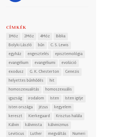
CÍMKÉK
1Móz
2Móz
4Móz
Biblia
Bolyki László
bűn
C. S. Lewis
egyház
engesztelés
episztemológia
evangélium
evangéliumi
evolúció
exodusz
G. K. Chesterton
Genezis
helyettes bűnhődés
hit
homoszexualitás
homoszexuális
igazság
irodalom
Isten
Isten igéje
Isten országa
Jézus
kegyelem
kereszt
Kierkegaard
Krisztus halála
Kálvin
kálvinista
kálvinizmus
Leviticus
Luther
megváltás
Numeri