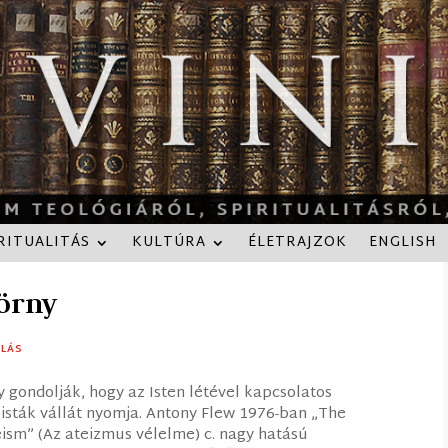
RITUALITÁS
KULTÚRA
ÉLETRAJZOK
ENGLISH
zörny
LÁS
 gondolják, hogy az Isten létével kapcsolatos
eisták vállát nyomja. Antony Flew 1976-ban „The
ism” (Az ateizmus vélelme) c. nagy hatású