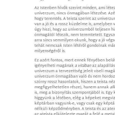
Az Istenben hívők szerint minden, ami létez
univerzum, nincs önmagában létezése. Azért
hogy teremtés. A teista szerint az univerz
van a jó és a rossz küzdelme is, amelyben 
úgy hiszi, hogy az univerzumból teljesen h
önmagától létezik, nem teremtetett. Egysz
arra sincs semmilyen okunk, hogy a jó végs
tehát nemcsak Isten létéről gondolnak má
milyenségéről is.
Ez azért fontos, mert ennek fényében belát
igényelheti magának
a vitában
az alapállás
univerzum a tervezettség jeleit viseli mag
univerzum önmagában való és nem hordozza 
szörny rossz hasonlatok, hiszen a teista n
megfigyelhetetlen része), hanem annak
al
is, meg a bizonyítás szempontjából is. Egy
higgyünk a létében, elég a képeket megviz
képtárban vagyunk-e, vagy csak egy képtár
nélküli képződményben. A teista és az ate
az ateista elkötelezte magát a felé a met