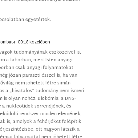
apcsolatban egyetértek.
 szombat-n 00:18 közelében
nyagok tudományának eszközeivel is,
em a laborban, mert Isten anyagi
laborban csak anyagi folyamatokat
még józan paraszti ésszel is, ha van
lővilág nem jöhetett létre simán
nos a „hivatalos” tudomány nem ismeri
m is olyan nehéz. Biokémia: a DNS-
 a nukleotidok sorrendjének, és
 dekódoló rendszer minden elemének,
k is, amelyek a fehérjéket felépítik
rjeszintézisbe, ott nagyon látszik a
kémiai folyamattal nem jöhetett létre,