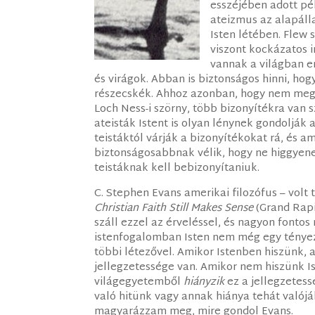
esszéjében adott p
ateizmus az alapálla
Isten létében. Flew s
viszont kockázatos i
vannak a világban e
és virágok. Abban is biztonságos hinni, ho
részecskék. Ahhoz azonban, hogy nem megfi
Loch Ness-i szörny, több bizonyítékra van 
ateisták Istent is olyan lénynek gondoljá
teistáktól várják a bizonyítékokat rá, és a
biztonságosabbnak vélik, hogy ne higgyenek
teistáknak kell bebizonyítaniuk.
C. Stephen Evans amerikai filozófus – vol
Christian Faith Still Makes Sense
(Grand Rapi
száll ezzel az érveléssel, és nagyon fonto
istenfogalomban Isten nem még egy tényező
többi létezővel. Amikor Istenben hiszünk,
jellegzetessége van. Amikor nem hiszünk Is
világegyetemből
hiányzik
ez a jellegzetes
való hitünk vagy annak hiánya tehát valój
magyarázzam meg, mire gondol Evans.