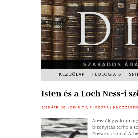
KEZDŐLAP
TEOLÓGIA
SPI
Isten és a Loch Ness-i s
2018 ÁPR. 20.
|
DIVINITY
,
FILOZÓFIA
|
9 HOZZÁSZÓ
Ateisták gyakran úgy
bizonyítás terhe a t
Presumption of Athe