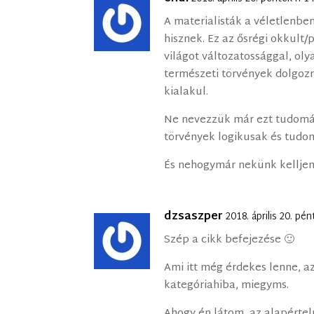
A materialisták a véletlenbe
hisznek. Ez az ősrégi okkult/p
világot változatossággal, ol
természeti törvények dolgoz
kialakul.
Ne nevezzük már ezt tudomá
törvények logikusak és tudo
És nehogymár nekünk kelljen 
dzsaszper
2018. április 20. pé
Szép a cikk befejezése 🙂
Ami itt még érdekes lenne, az 
kategóriahiba, miegyms.
Ahogy én látom, az alapérte