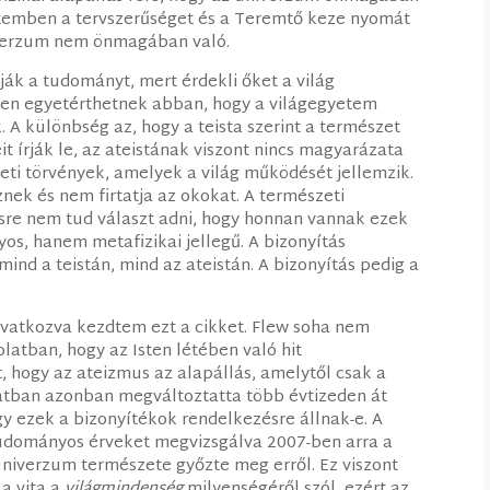
gyetemben a tervszerűséget és a Teremtő keze nyomát
univerzum nem önmagában való.
tják a tudományt, mert érdekli őket a világ
n egyetérthetnek abban, hogy a világegyetem
 A különbség az, hogy a teista szerint a természet
it írják le, az ateistának viszont nincs magyarázata
eti törvények, amelyek a világ működését jellemzik.
nek és nem firtatja az okokat. A természeti
sre nem tud választ adni, hogy honnan vannak ezek
os, hanem metafizikai jellegű. A bizonyítás
ind a teistán, mind az ateistán. A bizonyítás pedig a
hivatkozva kezdtem ezt a cikket. Flew soha nem
latban, hogy az Isten létében való hit
t, hogy az ateizmus az alapállás, amelytől csak a
latban azonban megváltoztatta több évtizeden át
y ezek a bizonyítékok rendelkezésre állnak-e. A
udományos érveket megvizsgálva 2007-ben arra a
 univerzum természete győzte meg erről. Ez viszont
a vita a
világmindenség
milyenségéről szól, ezért az