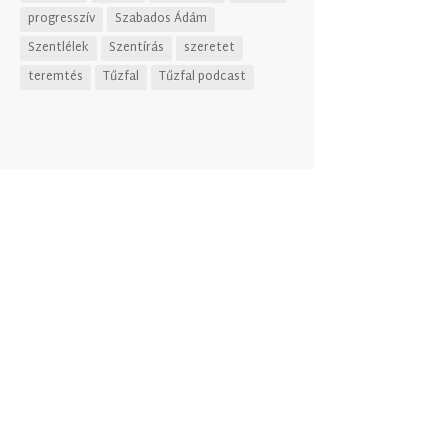
progresszív
Szabados Ádám
Szentlélek
Szentírás
szeretet
teremtés
Tűzfal
Tűzfal podcast