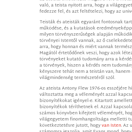
való, a teista nyitott arra, hogy a világe
fedezze fel, és azt feltételezi, hogy az 
Teisták és ateisták egyaránt fontosnak tar
működése, és a kutatások eredményeképpe
milyen törvényszerűségek alapján működik.
törvényei Istentől vannak, az ő cselekedete
arra, hogy honnan és miért vannak termész
Magától értetődőnek veszi, hogy azok létez
törvényeket kutató tudomány arra a kérdé
a törvények, hiszen a kérdés nem tudomány
kényszere tehát nem a teistán van, hanem m
világmindenség természetéről szól.
Az ateista Antony Flew 1976-os esszéjére 
változtatta meg a véleményét azzal kapcso
bizonyítékokat igényel-e. Kitartott amellet
bizonyítékok téríthetnek el. Azzal kapcso
számos könyvben kifejtett véleményét, hog
világegyetem finomhangoltsága melletti t
következtetésre jutott, hogy
van Isten
. Az
számomra igazolja, amit Evans mond, hogy 