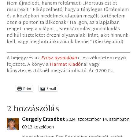
Nem újraéledt, hanem feltámadt. „Mortuus est et
resurrexit.” Elképzelhető, hogy a tényleges történelem
és a középkori hiedelmek alapján megélt történelem
ezen a ponton találkoznak? Ha igen, az alapjaiban
rengeti meg a világot. „Istenkáromlás gondolkodás
nélkül tiszteletet érezni olyasvalaki iránt, akit hinnünk
kell, vagy megbotránkoznunk benne.” (Kierkegaard)
A bejegyzés az
Erosz nyomában
c. esszékötetem egyik
fejezete. A könyv a
Harmat Kiadó
nál vagy
könyvterjesztőknél megvásárolható. Ár: 1200 Ft.
Print
Email
2 hozzászólás
Gergely Erzsébet
2024. szeptember 14. szombat-n
09:13 közelében