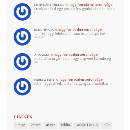
MENYHÁRT MIKLÓS
A nagy forradalmi terror vége
Mindazonáltal egy protestáns gyülekezetben adott
d…
BENCHMARK
A nagy forradalmi terror vége
"amikor egy felekezet hivatalosan püspökké
választ…
X. JÓZSEF
A nagy forradalmi terror vége
A „költő” arra gondolt, hogy alapvető különbség
va…
KERESZTÉNY
A nagy forradalmi terror vége
Péter, egyetértek. Amit írsz, az igaz, a katolikus…
CÍMKÉK
1Móz
2Móz
4Móz
Biblia
Bolyki László
bűn