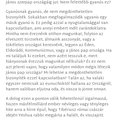
János
szer
pap országáig jut. Nem felettébb gyanús ez?
Gyanúsnak gyanús, de nem megdönthetetlen
bizonyíték. Sokakban megfogalmazódik ugyanis egy
másik gyanú is. Ez pedig azzal a nyugtalansággal van
kapcsolatban, ami annyi embert indít zarándoklatra.
Mintha nem éreznénk otthon magunkat, folyton az
elveszett törzseket, álmaink asszonyát, vagy a
tökéletes országot keresnénk, legyen az Éden,
Eldorádó, Kommunizmus, vagy a János pap országa. Ha
mi találjuk ki ezeket, nem azért tesszük-e, mert
hiányosnak érezzük magunkat nélkülük? És ez nem
azt jelenti vajon, hogy valamilyen módon mégis létezik
János pap országa? Mi lehetne a megdönthetetlen
bizonyíték ezzel kapcsolatban? Talán az, ha valaki
egyszer nemcsak az eunuchoktól hallana az Országról,
hanem valóban eljutna oda, és vissza is jönne onnan.
A dolog ezen a ponton válik hihetetlenül izgalmassá,
hiszen másfélmilliárd ember névleges vagy tényleges
hite arra a hírre épül, hogy Tibériusz római császár
idején Yeshua rabbi megjárta a halált, és visszajött.