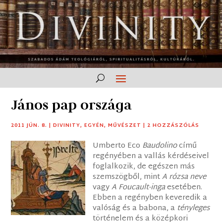
János pap országa
2011 JÚN. 8.
|
DIVINITY
,
EGYÉN
,
MŰVÉSZET
|
2 HOZZÁSZÓLÁS
Umberto Eco
Baudolino
című
regényében a vallás kérdéseivel
foglalkozik, de egészen más
szemszögből, mint
A rózsa neve
vagy
A Foucault-inga
esetében.
Ebben a regényben keveredik a
valóság és a babona, a
tényleges
történelem és a középkori