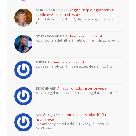
GERGELY ERZSÉBET
Reggeli naplójegyzetek az
Exoduszról (21) – Felkavaró
Idézet Ádám imájából: "„Urunk, a te igéd sokszor
f…
SZABADOS ÁDÁM
Polányi az élet titkáról
Az angol eredeti itt elérhető online: https://www.…
ENDRE
Polányi az élet titkáról
Szívesen elolvasnám az esszét, de nem találtam.
Ho…
BENCHMARK
A nagy forradalmi terror vége
A svéd egyház alapvetően államegyházi karakterű
an…
SZILÁGYI JÓZSEF
Rembrandt: A tékozló fiú
hazatérése
"Valamennyien tékozló fiúk vagyunk azzal a
különbs…