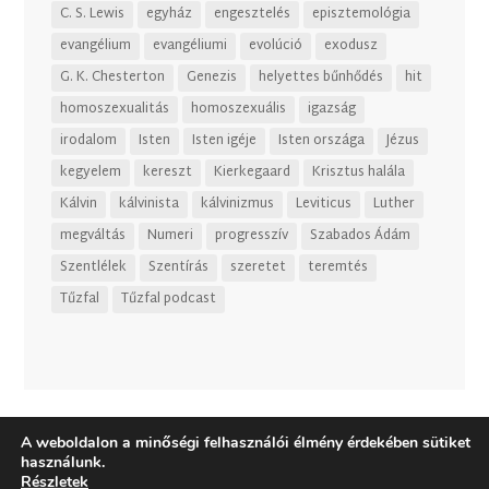
C. S. Lewis
egyház
engesztelés
episztemológia
evangélium
evangéliumi
evolúció
exodusz
G. K. Chesterton
Genezis
helyettes bűnhődés
hit
homoszexualitás
homoszexuális
igazság
irodalom
Isten
Isten igéje
Isten országa
Jézus
kegyelem
kereszt
Kierkegaard
Krisztus halála
Kálvin
kálvinista
kálvinizmus
Leviticus
Luther
megváltás
Numeri
progresszív
Szabados Ádám
Szentlélek
Szentírás
szeretet
teremtés
Tűzfal
Tűzfal podcast
A weboldalon a minőségi felhasználói élmény érdekében sütiket
használunk.
Részletek