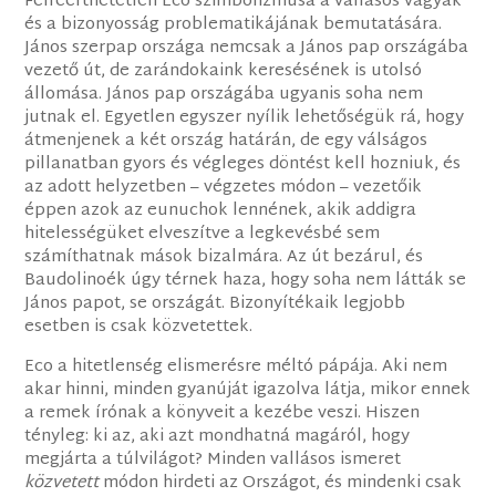
Félreérthetetlen Eco szimbolizmusa a vallásos vágyak
és a bizonyosság problematikájának bemutatására.
János szerpap országa nemcsak a János pap országába
vezető út, de zarándokaink keresésének is utolsó
állomása. János pap országába ugyanis soha nem
jutnak el. Egyetlen egyszer nyílik lehetőségük rá, hogy
átmenjenek a két ország határán, de egy válságos
pillanatban gyors és végleges döntést kell hozniuk, és
az adott helyzetben – végzetes módon – vezetőik
éppen azok az eunuchok lennének, akik addigra
hitelességüket elveszítve a legkevésbé sem
számíthatnak mások bizalmára. Az út bezárul, és
Baudolinoék úgy térnek haza, hogy soha nem látták se
János papot, se országát. Bizonyítékaik legjobb
esetben is csak közvetettek.
Eco a hitetlenség elismerésre méltó pápája. Aki nem
akar hinni, minden gyanúját igazolva látja, mikor ennek
a remek írónak a könyveit a kezébe veszi. Hiszen
tényleg: ki az, aki azt mondhatná magáról, hogy
megjárta a túlvilágot? Minden vallásos ismeret
közvetett
módon hirdeti az Országot, és mindenki csak