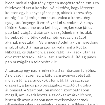
hiedelmek alapján ténylegesen
megélt
történelem. Eco
feleleveníti azt a korabeli vélekedést, hogy létezett
keleten egy bizonyos János pap, akinek keresztény
országlása új erőt jelenthetett volna a keresztény
nyugatot fenyegető veszélyekkel szemben. A könyv
főhőse, Baudolino útra kel, hogy megkeresse János
pap királyságát. Útitársak is szegődnek mellé, akik
különböző indítékokból szintén ezt az országot
akarják megtalálni. Vele megy Abdul, akit ismeretlenül
is rabul ejtett álmai asszonya, valamint a Poéta,
Nikétász, és Salamon, a zsidó rabbi, aki azok után az
elveszett törzsek után kutat, amelyek állítólag János
pap országában telepedtek le.
A társaság egy nap elérkezik a Szambatüon folyóhoz.
Az olvasó megremeg a kőfolyam gyönyörűségétől,
melyen túl a zarándokok elérhetik János szerpap
országát, a János pap országához vezető út utolsó
állomását. A Szambatüon minden szombatnapon
megáll, ami akadályozza a zsidókat az átkelésben,
hiszen ők azon a napon nem tevékenykedhetnek.