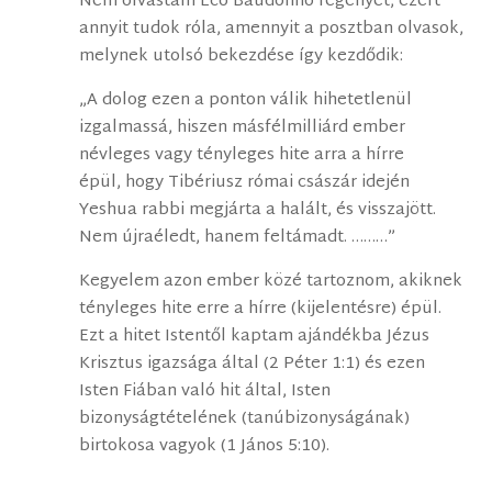
Nem olvastam Eco Baudolino regényét, ezért
annyit tudok róla, amennyit a posztban olvasok,
melynek utolsó bekezdése így kezdődik:
„A dolog ezen a ponton válik hihetetlenül
izgalmassá, hiszen másfélmilliárd ember
névleges vagy tényleges hite arra a hírre
épül, hogy Tibériusz római császár idején
Yeshua rabbi megjárta a halált, és visszajött.
Nem újraéledt, hanem feltámadt. ………”
Kegyelem azon ember közé tartoznom, akiknek
tényleges hite erre a hírre (kijelentésre) épül.
Ezt a hitet Istentől kaptam ajándékba Jézus
Krisztus igazsága által (2 Péter 1:1) és ezen
Isten Fiában való hit által, Isten
bizonyságtételének (tanúbizonyságának)
birtokosa vagyok (1 János 5:10).