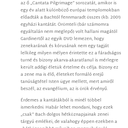
az ő „Cantata Pilgrimage” sorozatát, amikor is
egy év alatt különböző európai templomokban
előadták a Bachtól fennmaradt összes (kb. 200!)
egyházi kantátát. Örömteli (bár számomra
egyáltalán nem meglepő) volt hallani magától
Gardinertől az egyik DVD lemezen, hogy
zenekarának és kórusának nem egy tagját
lelkileg milyen mélyen érintette ez a fáradságos
turné és bizony akarva-akaratlanul is mérlegre
került addigi életük értelme és célja. Bizony ez
a zene ma is élő, életeket formáló erejű
tanúságtétel Isten ügye mellett, mert amiről
beszél, az evangélium, az is örök érvényű.
Érdemes a kantátákból is minél többel
ismerkedni. Habár lehet mondani, hogy ezek
„csak” Bach dolgos hétköznapjainak zenei
tárgyú emlékei, de valahogy éppen ezekben a