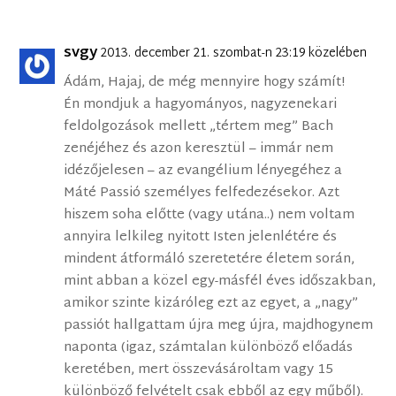
svgy
2013. december 21. szombat-n 23:19 közelében
Ádám, Hajaj, de még mennyire hogy számít!
Én mondjuk a hagyományos, nagyzenekari
feldolgozások mellett „tértem meg” Bach
zenéjéhez és azon keresztül – immár nem
idézőjelesen – az evangélium lényegéhez a
Máté Passió személyes felfedezésekor. Azt
hiszem soha előtte (vagy utána..) nem voltam
annyira lelkileg nyitott Isten jelenlétére és
mindent átformáló szeretetére életem során,
mint abban a közel egy-másfél éves időszakban,
amikor szinte kizáróleg ezt az egyet, a „nagy”
passiót hallgattam újra meg újra, majdhogynem
naponta (igaz, számtalan különböző előadás
keretében, mert összevásároltam vagy 15
különböző felvételt csak ebből az egy műből).