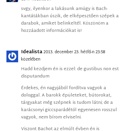
svgy, ilyenkor a lakásunk amúgy is Bach-
kantátákban úszik, de elképesztően szépek a
darabok, amiket belinkeltél. Köszönöm a
hozzáadott információkat is!
Idealista
2013. december 23. hétfő-n 23:58
közelében
Hadd kezdjem én is ezzel: de gustibus non est
disputandum
Érdekes, én nagyjából fordítva vagyok a
dologgal. A barokk épületeket, bútorokat,
tárgyakat még szépnek is tudom látni; de a
karácsonyi giccsparádétól egyenesen rosszul
vagyok, nem bírom elviselni.
Viszont Bachot az elmúlt évben én is