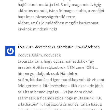
hajló Istent mutatja fel. S míg maga mindvégig
alázatos maradt, Isten felmagasztalta, a zenéjét
hatalmas bizonyságtétellé tette.
Áldott, az Úr jelenlétében megélt karácsonyt
kívánok mindenkinek!
Éva
2013. december 21. szombat-n 06:48 közelében
Kedves Ádám, Kedvesek
tapasztaltam, hogy egész nemzedékek így
éreztek: építészet/szobrok NEM zene IGEN …
hiszen gondoljunk csak Händelre.
Ádám, kifakadásod igen barokkos volt 😀 viszont
ízlelgettem a kifejezéseket – illik ezt? – de jót is
találtam benne: izgága … vajon nem ebből
származik a ficamos ízlés hogy mutassunk TÚL
a láthatón? Túl egyszerű és nehéz, talán hazug