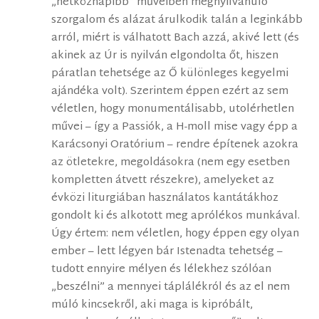
„hétköznapibb” műveiben megnyilvánuló
szorgalom és alázat árulkodik talán a leginkább
arról, miért is válhatott Bach azzá, akivé lett (és
akinek az Úr is nyilván elgondolta őt, hiszen
páratlan tehetsége az Ő különleges kegyelmi
ajándéka volt). Szerintem éppen ezért az sem
véletlen, hogy monumentálisabb, utolérhetlen
művei – így a Passiók, a H-moll mise vagy épp a
Karácsonyi Oratórium – rendre építenek azokra
az ötletekre, megoldásokra (nem egy esetben
kompletten átvett részekre), amelyeket az
évközi liturgiában használatos kantátákhoz
gondolt ki és alkotott meg aprólékos munkával.
Úgy értem: nem véletlen, hogy éppen egy olyan
ember – lett légyen bár Istenadta tehetség –
tudott ennyire mélyen és lélekhez szólóan
„beszélni” a mennyei táplálékról és az el nem
múló kincsekről, aki maga is kipróbált,