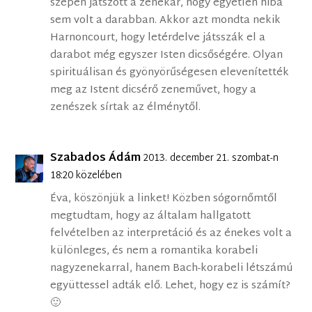
szépen játszott a zenekar, hogy egyetlen hiba
sem volt a darabban. Akkor azt mondta nekik
Harnoncourt, hogy letérdelve játsszák el a
darabot még egyszer Isten dicsőségére. Olyan
spirituálisan és gyönyörűségesen elevenítették
meg az Istent dicsérő zeneművet, hogy a
zenészek sírtak az élménytől.
Szabados Ádám
2013. december 21. szombat-n
18:20 közelében
Éva, köszönjük a linket! Közben sógornőmtől
megtudtam, hogy az általam hallgatott
felvételben az interpretáció és az énekes volt a
különleges, és nem a romantika korabeli
nagyzenekarral, hanem Bach-korabeli létszámú
együttessel adták elő. Lehet, hogy ez is számít?
🙂