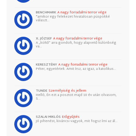
BENCHMARK
A nagy forradalmi terror vége
"amikor egy felekezet hivatalosan püspökké
választ…
X. JÓZSEF
A nagy forradalmi terror vége
A „költő” arra gondolt, hogy alapvető különbség
va…
KERESZTÉNY
A nagy forradalmi terror vége
Péter, egyetértek. Amit írsz, az igaz, a katolikus…
TUNDE
Személyiség és jellem
Helló, Én ezt a posztot majd 10 év után olvasom,
S…
SZALAI MIKLÓS
Erőgyűjtés
Jó pihenést, kiváncsi vagyok, mit fogsz írni az ál…