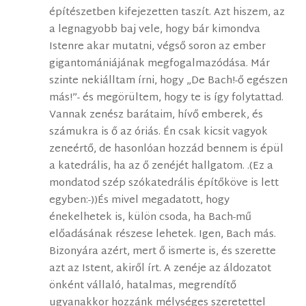
építészetben kifejezetten taszít. Azt hiszem, az
a legnagyobb baj vele, hogy bár kimondva
Istenre akar mutatni, végső soron az ember
gigantomániájának megfogalmazódása. Már
szinte nekiálltam írni, hogy „De Bach!-ő egészen
más!”- és megörültem, hogy te is így folytattad.
Vannak zenész barátaim, hívő emberek, és
számukra is ő az óriás. Én csak kicsit vagyok
zeneértő, de hasonlóan hozzád bennem is épül
a katedrális, ha az ő zenéjét hallgatom. .(Ez a
mondatod szép szókatedrális építőköve is lett
egyben:-))És mivel megadatott, hogy
énekelhetek is, külön csoda, ha Bach-mű
előadásának részese lehetek. Igen, Bach más.
Bizonyára azért, mert ő ismerte is, és szerette
azt az Istent, akiről írt. A zenéje az áldozatot
önként vállaló, hatalmas, megrendítő
ugyanakkor hozzánk mélységes szeretettel