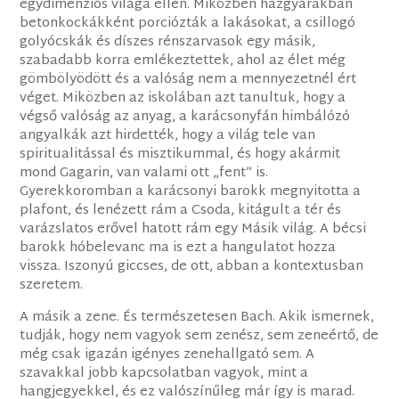
egydimenziós világa ellen. Miközben házgyárakban
betonkockákként porciózták a lakásokat, a csillogó
golyócskák és díszes rénszarvasok egy másik,
szabadabb korra emlékeztettek, ahol az élet még
gömbölyödött és a valóság nem a mennyezetnél ért
véget. Miközben az iskolában azt tanultuk, hogy a
végső valóság az anyag, a karácsonyfán himbálózó
angyalkák azt hirdették, hogy a világ tele van
spiritualitással és misztikummal, és hogy akármit
mond Gagarin, van valami ott „fent” is.
Gyerekkoromban a karácsonyi barokk megnyitotta a
plafont, és lenézett rám a Csoda, kitágult a tér és
varázslatos erővel hatott rám egy Másik világ. A bécsi
barokk hóbelevanc ma is ezt a hangulatot hozza
vissza. Iszonyú giccses, de ott, abban a kontextusban
szeretem.
A másik a zene. És természetesen Bach. Akik ismernek,
tudják, hogy nem vagyok sem zenész, sem zeneértő, de
még csak igazán igényes zenehallgató sem. A
szavakkal jobb kapcsolatban vagyok, mint a
hangjegyekkel, és ez valószínűleg már így is marad.