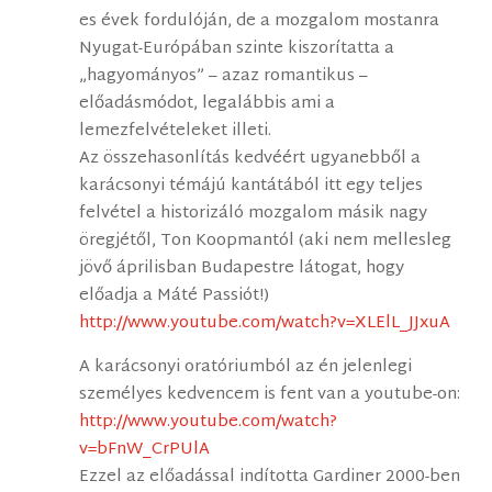
es évek fordulóján, de a mozgalom mostanra
Nyugat-Európában szinte kiszorítatta a
„hagyományos” – azaz romantikus –
előadásmódot, legalábbis ami a
lemezfelvételeket illeti.
Az összehasonlítás kedvéért ugyanebből a
karácsonyi témájú kantátából itt egy teljes
felvétel a historizáló mozgalom másik nagy
öregjétől, Ton Koopmantól (aki nem mellesleg
jövő áprilisban Budapestre látogat, hogy
előadja a Máté Passiót!)
http://www.youtube.com/watch?v=XLElL_JJxuA
A karácsonyi oratóriumból az én jelenlegi
személyes kedvencem is fent van a youtube-on:
http://www.youtube.com/watch?
v=bFnW_CrPUlA
Ezzel az előadással indította Gardiner 2000-ben