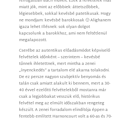
felfogásban Bach műveit. Ezek a felvételek más
miatt jók, mint az előbbiek: áttetszőbbek,
légiesebbek, sokkal kevésbé patetikusak. Hogy
ne mondjam: kevésbé barokkosak 🙂 Alighanem
igaza lehet Illésnek: sok olyan dolgot
kapcsolunk a barokkhoz, ami nem feltétlenül
megalapozott.
Cserébe az autentikus előadásmódot képviselő
felvételek időnként – szerintem – kevésbé
tűnnek ihletettnek, mert mintha a zenei
„ínyenckedés” a tartalom elé akarna tolakodni.
De ez persze nagyon szubjektív benyomás és
talán csak amiatt alakult ki bennem, mert a 30-
40 évvel ezelőtti felvételekből mostanra már
csak a legjobbakat vesszük elő, histórikus
felvétel meg az elmúlt időszakban rengeteg
készült. A zenei forradalom elindítója éppen a
fentebb említett Harnoncourt volt a 60-as és 70-