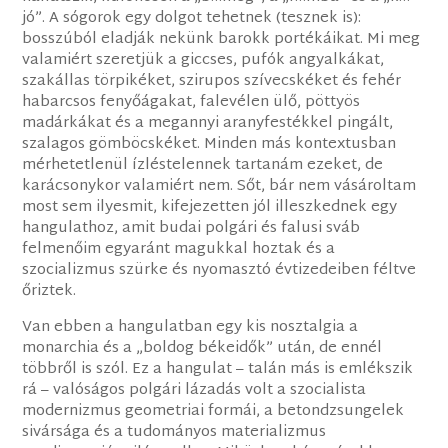
jó”. A sógorok egy dolgot tehetnek (tesznek is):
bosszúból eladják nekünk barokk portékáikat. Mi meg
valamiért szeretjük a giccses, pufók angyalkákat,
szakállas törpikéket, szirupos szívecskéket és fehér
habarcsos fenyőágakat, falevélen ülő, pöttyös
madárkákat és a megannyi aranyfestékkel pingált,
szalagos gömböcskéket. Minden más kontextusban
mérhetetlenül ízléstelennek tartanám ezeket, de
karácsonykor valamiért nem. Sőt, bár nem vásároltam
most sem ilyesmit, kifejezetten jól illeszkednek egy
hangulathoz, amit budai polgári és falusi sváb
felmenőim egyaránt magukkal hoztak és a
szocializmus szürke és nyomasztó évtizedeiben féltve
őriztek.
Van ebben a hangulatban egy kis nosztalgia a
monarchia és a „boldog békeidők” után, de ennél
többről is szól. Ez a hangulat – talán más is emlékszik
rá – valóságos polgári lázadás volt a szocialista
modernizmus geometriai formái, a betondzsungelek
sivársága és a tudományos materializmus