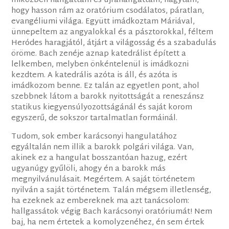
miközben hallgattam és újrahallgattam, hagytam,
hogy hasson rám az oratórium csodálatos, páratlan,
evangéliumi világa. Együtt imádkoztam Máriával,
ünnepeltem az angyalokkal és a pásztorokkal, féltem
Heródes haragjától, átjárt a világosság és a szabadulás
öröme. Bach zenéje aznap katedrálist épített a
lelkemben, melyben önkéntelenül is imádkozni
kezdtem. A katedrális azóta is áll, és azóta is
imádkozom benne. Ez talán az egyetlen pont, ahol
szebbnek látom a barokk nyitottságát a reneszánsz
statikus kiegyensúlyozottságánál és saját korom
egyszerű, de sokszor tartalmatlan formáinál.
Tudom, sok ember karácsonyi hangulatához
egyáltalán nem illik a barokk polgári világa. Van,
akinek ez a hangulat bosszantóan hazug, ezért
ugyanúgy gyűlöli, ahogy én a barokk más
megnyilvánulásait. Megértem. A saját történetem
nyilván a saját történetem. Talán mégsem illetlenség,
ha ezeknek az embereknek ma azt tanácsolom:
hallgassátok végig Bach karácsonyi oratóriumát! Nem
baj, ha nem értetek a komolyzenéhez, én sem értek