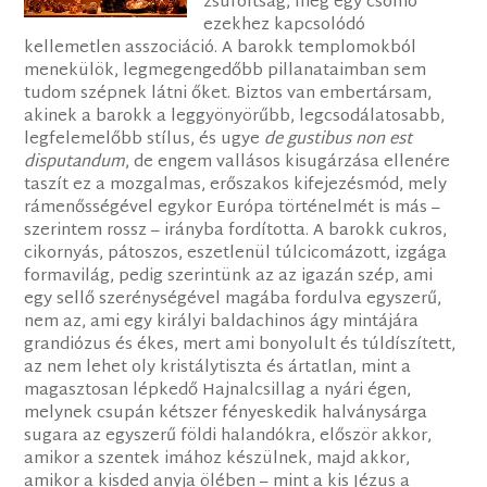
zsúfoltság, meg egy csomó
ezekhez kapcsolódó
kellemetlen asszociáció. A barokk templomokból
menekülök, legmegengedőbb pillanataimban sem
tudom szépnek látni őket. Biztos van embertársam,
akinek a barokk a leggyönyörűbb, legcsodálatosabb,
legfelemelőbb stílus, és ugye
de gustibus non est
disputandum
, de engem vallásos kisugárzása ellenére
taszít ez a mozgalmas, erőszakos kifejezésmód, mely
rámenősségével egykor Európa történelmét is más –
szerintem rossz – irányba fordította. A barokk cukros,
cikornyás, pátoszos, eszetlenül túlcicomázott, izgága
formavilág, pedig szerintünk az az igazán szép, ami
egy sellő szerénységével magába fordulva egyszerű,
nem az, ami egy királyi baldachinos ágy mintájára
grandiózus és ékes, mert ami bonyolult és túldíszített,
az nem lehet oly kristálytiszta és ártatlan, mint a
magasztosan lépkedő Hajnalcsillag a nyári égen,
melynek csupán kétszer fényeskedik halványsárga
sugara az egyszerű földi halandókra, először akkor,
amikor a szentek imához készülnek, majd akkor,
amikor a kisded anyja ölében – mint a kis Jézus a