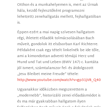
Otthon és a munkahelyemen is, mert az Úrnak
hála, kezdő fejlesztőként programozni
lehet(ett) zenehallgatás mellett, fejhallgatóban
is.
Éppen ezért a mai napig szívesen hallgatom
régi, ihletett előadók tolmácsolásában Bach
műveit, gondolok itt elsősorban Karl Richterre.
Példaként csak egy tételt linkelnék be ide tőle,
ami a kimondottan adventi témájú Herz und
Mund und Tat und Leben (BWV 147) c. kantáta
jól ismert, számtalanszor fel- és átdolgozott
„Jesu Bleibet meine Freude” tétele:
http://www.youtube.com/watch?v=gp31jV8_Q40
Ugyanakkor időközben megszerettem a
„modernebb”, historizáló zenei előadásmódot is
és ma már gyakrabban hallgatom ilyen