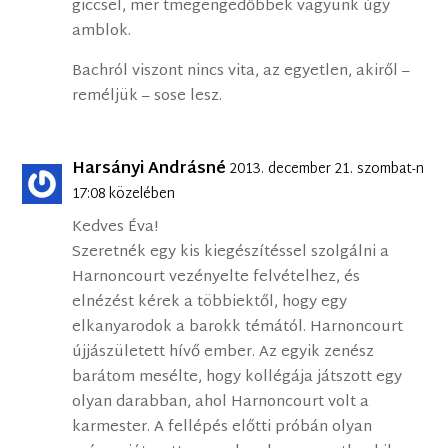
giccsel, mer tmegengedőbbek vagyunk úgy
amblok.
Bachról viszont nincs vita, az egyetlen, akiről –
reméljük – sose lesz.
Harsányi Andrásné
2013. december 21. szombat-n
17:08 közelében
Kedves Éva!
Szeretnék egy kis kiegészítéssel szolgálni a
Harnoncourt vezényelte felvételhez, és
elnézést kérek a többiektől, hogy egy
elkanyarodok a barokk témától. Harnoncourt
újjászületett hívő ember. Az egyik zenész
barátom mesélte, hogy kollégája játszott egy
olyan darabban, ahol Harnoncourt volt a
karmester. A fellépés előtti próbán olyan