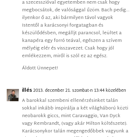
a szecesszióval egyetemben nem csak hogy
megbocsátok, de valósággal űzöm. Bach pedig…
ilyenkor ő az, aki bármilyen távol vagyok
Istentől a karácsonyi forgatagban és
készülődésben, megálljt parancsol, leültet a
kanapéra egy forró teával, egészen a szívem
mélyéig elér és visszavezet. Csak hogy jól
emlékezzem, miről is szól ez az egész.
Áldott Ünnepet!
illés
2013. december 21. szombat-n 13:44 közelében
A barokkal szembeni ellenérzésinket talán
sokkal inkább inspirálja a két világháború közti
neobarokk giccs, mint Caravaggio, Van Dyck
vagy Rembrandt, (vagy akár Milton költészete).
Karácsonykor talán megengedőbbek vagyunk a