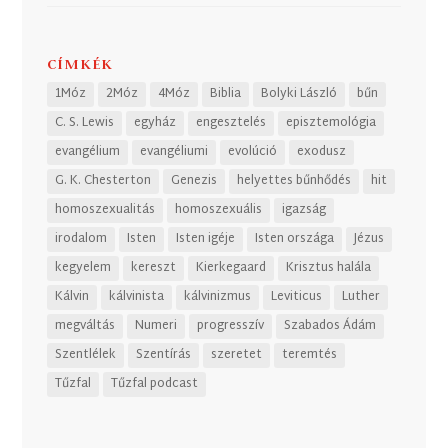
CÍMKÉK
1Móz
2Móz
4Móz
Biblia
Bolyki László
bűn
C. S. Lewis
egyház
engesztelés
episztemológia
evangélium
evangéliumi
evolúció
exodusz
G. K. Chesterton
Genezis
helyettes bűnhődés
hit
homoszexualitás
homoszexuális
igazság
irodalom
Isten
Isten igéje
Isten országa
Jézus
kegyelem
kereszt
Kierkegaard
Krisztus halála
Kálvin
kálvinista
kálvinizmus
Leviticus
Luther
megváltás
Numeri
progresszív
Szabados Ádám
Szentlélek
Szentírás
szeretet
teremtés
Tűzfal
Tűzfal podcast