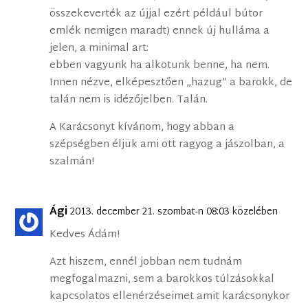
összekeverték az újjal ezért például bútor
emlék nemigen maradt) ennek új hulláma a
jelen, a minimal art:
ebben vagyunk ha alkotunk benne, ha nem.
Innen nézve, elképesztően „hazug” a barokk, de
talán nem is idézőjelben. Talán.
A Karácsonyt kívánom, hogy abban a
szépségben éljük ami ott ragyog a jászolban, a
szalmán!
Ági
2013. december 21. szombat-n 08:03 közelében
Kedves Ádám!
Azt hiszem, ennél jobban nem tudnám
megfogalmazni, sem a barokkos túlzásokkal
kapcsolatos ellenérzéseimet amit karácsonykor