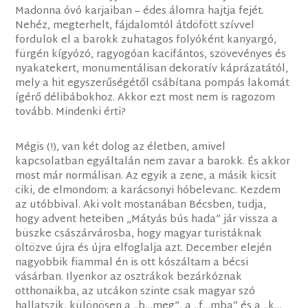
Madonna óvó karjaiban – édes álomra hajtja fejét.
Nehéz, megterhelt, fájdalomtól átdöfött szívvel
fordulok el a barokk zuhatagos folyóként kanyargó,
fürgén kígyózó, ragyogóan kacifántos, szövevényes és
nyakatekert, monumentálisan dekoratív káprázatától,
mely a hit egyszerűségétől csábítana pompás lakomát
ígérő délibábokhoz. Akkor ezt most nem is ragozom
tovább. Mindenki érti?
Mégis (!), van két dolog az életben, amivel
kapcsolatban egyáltalán nem zavar a barokk. És akkor
most már normálisan. Az egyik a zene, a másik kicsit
ciki, de elmondom: a karácsonyi hóbelevanc. Kezdem
az utóbbival. Aki volt mostanában Bécsben, tudja,
hogy advent heteiben „Mátyás bús hada” jár vissza a
büszke császárvárosba, hogy magyar turistáknak
öltözve újra és újra elfoglalja azt. December elején
nagyobbik fiammal én is ott kószáltam a bécsi
vásárban. Ilyenkor az osztrákok bezárkóznak
otthonaikba, az utcákon szinte csak magyar szó
hallatszik, különösen a „b…meg”, a „f…mba” és a „k…