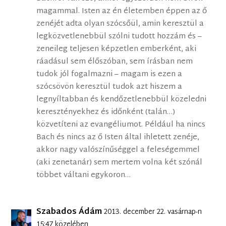
magammal. Isten az én életemben éppen az ő
zenéjét adta olyan szócsőül, amin keresztül a
legközvetlenebbül szólni tudott hozzám és –
zeneileg teljesen képzetlen emberként, aki
ráadásul sem élőszóban, sem írásban nem
tudok jól fogalmazni – magam is ezen a
szócsövön keresztül tudok azt hiszem a
legnyíltabban és kendőzetlenebbül közeledni
keresztényekhez és időnként (talán…)
közvetíteni az evangéliumot. Például ha nincs
Bach és nincs az ő Isten által ihletett zenéje,
akkor nagy valószínűséggel a feleségemmel
(aki zenetanár) sem mertem volna két szónál
többet váltani egykoron…
Szabados Ádám
2013. december 22. vasárnap-n
15:47 közelében