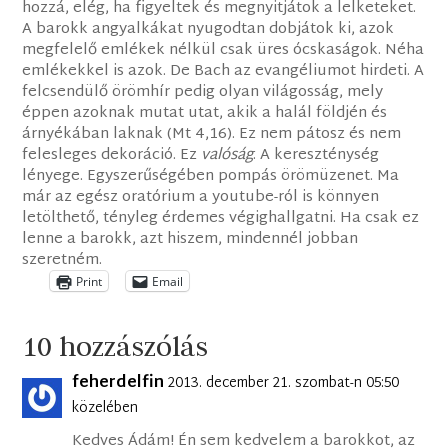
hozzá, elég, ha figyeltek és megnyitjátok a lelketeket.
A barokk angyalkákat nyugodtan dobjátok ki, azok
megfelelő emlékek nélkül csak üres ócskaságok. Néha
emlékekkel is azok. De Bach az evangéliumot hirdeti. A
felcsendülő örömhír pedig olyan világosság, mely
éppen azoknak mutat utat, akik a halál földjén és
árnyékában laknak (Mt 4,16). Ez nem pátosz és nem
felesleges dekoráció. Ez
valóság
. A kereszténység
lényege. Egyszerűségében pompás örömüzenet. Ma
már az egész oratórium a youtube-ról is könnyen
letölthető, tényleg érdemes végighallgatni. Ha csak ez
lenne a barokk, azt hiszem, mindennél jobban
szeretném.
Print
Email
10 hozzászólás
feherdelfin
2013. december 21. szombat-n 05:50
közelében
Kedves Ádám! Én sem kedvelem a barokkot, az