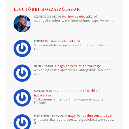
LEGUTÓBBI HOZZÁSZÓLÁSOK
SZABADOS ÁDÁM
Polányi az élet titkáról
Az angol eredeti itt elérhető online: https://www.…
ENDRE
Polányi az élet titkáról
Szívesen elolvasnám az esszét, de nem találtam.
Ho…
BENCHMARK
A nagy forradalmi terror vége
A svéd egyház alapvetően államegyházi karakterű
an…
SZILÁGYI JÓZSEF
Rembrandt: A tékozló fiú
hazatérése
"Valamennyien tékozló fiúk vagyunk azzal a
különbs…
MENYHÁRT MIKLÓS
A nagy forradalmi terror vége
Mindazonáltal egy protestáns gyülekezetben adott
d…