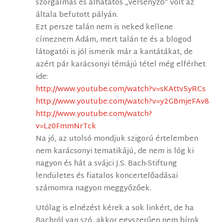
szorgalmas és álhatatos „versenyző” volt az
általa befutott pályán.
Ezt persze talán nem is neked kellene
címeznem Ádám, mert talán te és a blogod
látogatói is jól ismerik már a kantátákat, de
azért pár karácsonyi témájú tétel még elférhet
ide:
http://www.youtube.com/watch?v=sKAttv5yRCs
http://www.youtube.com/watch?v=y2GBmjeFAv8
http://www.youtube.com/watch?
v=Lz0FmmNrTck
Na jó, az utolsó mondjuk szigorú értelemben
nem karácsonyi tematikájú, de nem is lóg ki
nagyon és hát a svájci J.S. Bach-Stiftung
lendületes és fiatalos koncertelőadásai
számomra nagyon meggyőzőek.
Utólag is elnézést kérek a sok linkért, de ha
Bachról van szó, akkor egyszerűen nem bírok