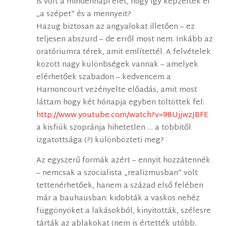
is volt a mindennapi élet, hogy így képzelték el
„a szépet” és a mennyeit?
Hazug biztosan az angyalokat illetően – ez
teljesen abszurd – de erről most nem. Inkább az
oratóriumra térek, amit említettél. A felvételek
között nagy különbségek vannak – amelyek
elérhetőek szabadon – kedvencem a
Harnoncourt vezényelte előadás, amit most
láttam hogy két hónapja egyben töltöttek fel:
http://www.youtube.com/watch?v=98UjjwzJBFE
a kisfiúk szopránja hihetetlen … a többitől
izgatottsága (?) különbözteti meg?
Az egyszerű formák azért – ennyit hozzátennék
– nemcsak a szocialista „realizmusban” volt
tettenérhetőek, hanem a század első felében
már a bauhausban: kidobták a vaskos nehéz
függönyöket a lakásokból, kinyitották, szélesre
tárták az ablakokat (nem is értették utóbb,