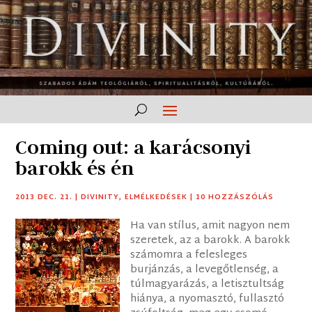
Coming out: a karácsonyi
barokk és én
2013 DEC. 21.
|
DIVINITY
,
ELMÉLKEDÉSEK
|
10 HOZZÁSZÓLÁS
Ha van stílus, amit nagyon nem
szeretek, az a barokk. A barokk
számomra a felesleges
burjánzás, a levegőtlenség, a
túlmagyarázás, a letisztultság
hiánya, a nyomasztó, fullasztó