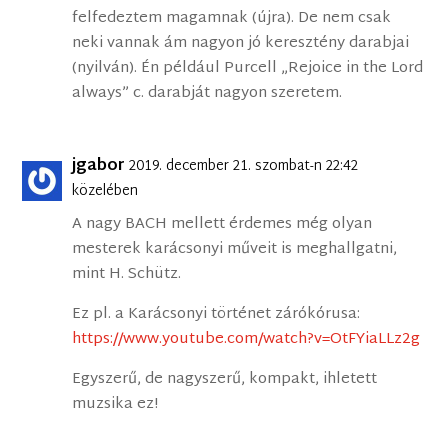
felfedeztem magamnak (újra). De nem csak
neki vannak ám nagyon jó keresztény darabjai
(nyilván). Én például Purcell „Rejoice in the Lord
always” c. darabját nagyon szeretem.
jgabor
2019. december 21. szombat-n 22:42
közelében
A nagy BACH mellett érdemes még olyan
mesterek karácsonyi műveit is meghallgatni,
mint H. Schütz.
Ez pl. a Karácsonyi történet zárókórusa:
https://www.youtube.com/watch?v=OtFYiaLLz2g
Egyszerű, de nagyszerű, kompakt, ihletett
muzsika ez!