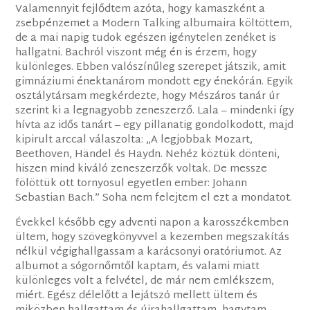
Valamennyit fejlődtem azóta, hogy kamaszként a
zsebpénzemet a Modern Talking albumaira költöttem,
de a mai napig tudok egészen igénytelen zenéket is
hallgatni. Bachról viszont még én is érzem, hogy
különleges. Ebben valószínűleg szerepet játszik, amit
gimnáziumi énektanárom mondott egy énekórán. Egyik
osztálytársam megkérdezte, hogy Mészáros tanár úr
szerint ki a legnagyobb zeneszerző. Lala – mindenki így
hívta az idős tanárt – egy pillanatig gondolkodott, majd
kipirult arccal válaszolta: „A legjobbak Mozart,
Beethoven, Händel és Haydn. Nehéz köztük dönteni,
hiszen mind kiváló zeneszerzők voltak. De messze
fölöttük ott tornyosul egyetlen ember: Johann
Sebastian Bach.” Soha nem felejtem el ezt a mondatot.
Évekkel később egy adventi napon a karosszékemben
ültem, hogy szövegkönyvvel a kezemben megszakítás
nélkül végighallgassam a karácsonyi oratóriumot. Az
albumot a sógornőmtől kaptam, és valami miatt
különleges volt a felvétel, de már nem emlékszem,
miért. Egész délelőtt a lejátszó mellett ültem és