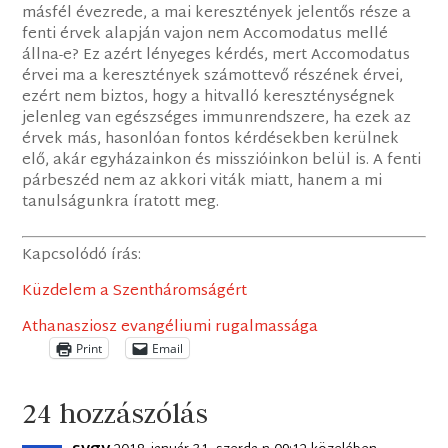
másfél évezrede, a mai keresztények jelentős része a
fenti érvek alapján vajon nem Accomodatus mellé
állna-e? Ez azért lényeges kérdés, mert Accomodatus
érvei ma a keresztények számottevő részének érvei,
ezért nem biztos, hogy a hitvalló kereszténységnek
jelenleg van egészséges immunrendszere, ha ezek az
érvek más, hasonlóan fontos kérdésekben kerülnek
elő, akár egyházainkon és misszióinkon belül is. A fenti
párbeszéd nem az akkori viták miatt, hanem a mi
tanulságunkra íratott meg.
Kapcsolódó írás:
Küzdelem a Szentháromságért
Athanasziosz evangéliumi rugalmassága
Print
Email
24 hozzászólás