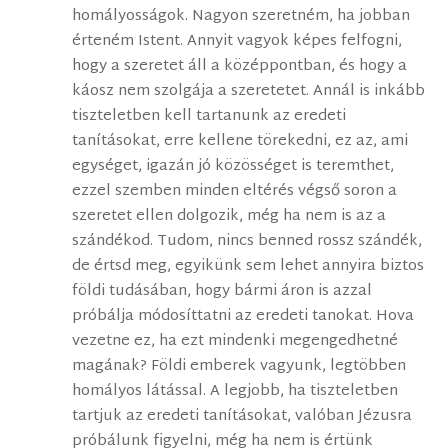
homályosságok. Nagyon szeretném, ha jobban
érteném Istent. Annyit vagyok képes felfogni,
hogy a szeretet áll a középpontban, és hogy a
káosz nem szolgája a szeretetet. Annál is inkább
tiszteletben kell tartanunk az eredeti
tanításokat, erre kellene törekedni, ez az, ami
egységet, igazán jó közösséget is teremthet,
ezzel szemben minden eltérés végső soron a
szeretet ellen dolgozik, még ha nem is az a
szándékod. Tudom, nincs benned rossz szándék,
de értsd meg, egyikünk sem lehet annyira biztos
földi tudásában, hogy bármi áron is azzal
próbálja módosíttatni az eredeti tanokat. Hova
vezetne ez, ha ezt mindenki megengedhetné
magának? Földi emberek vagyunk, legtöbben
homályos látással. A legjobb, ha tiszteletben
tartjuk az eredeti tanításokat, valóban Jézusra
próbálunk figyelni, még ha nem is értünk