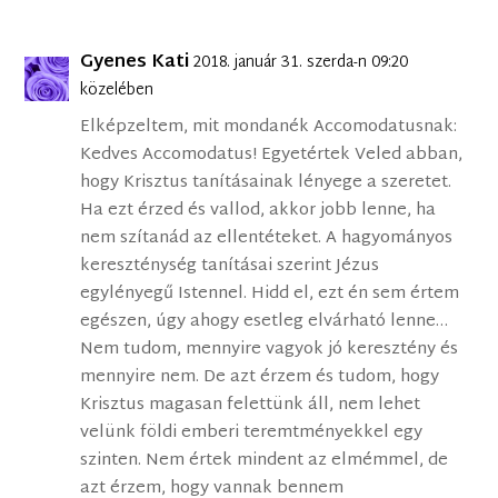
Gyenes Kati
2018. január 31. szerda-n 09:20
közelében
Elképzeltem, mit mondanék Accomodatusnak:
Kedves Accomodatus! Egyetértek Veled abban,
hogy Krisztus tanításainak lényege a szeretet.
Ha ezt érzed és vallod, akkor jobb lenne, ha
nem szítanád az ellentéteket. A hagyományos
kereszténység tanításai szerint Jézus
egylényegű Istennel. Hidd el, ezt én sem értem
egészen, úgy ahogy esetleg elvárható lenne…
Nem tudom, mennyire vagyok jó keresztény és
mennyire nem. De azt érzem és tudom, hogy
Krisztus magasan felettünk áll, nem lehet
velünk földi emberi teremtményekkel egy
szinten. Nem értek mindent az elmémmel, de
azt érzem, hogy vannak bennem