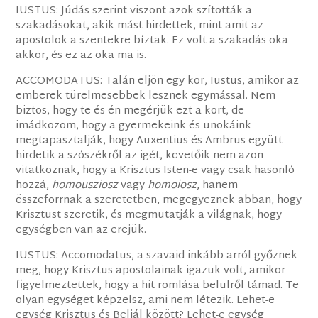
IUSTUS: Júdás szerint viszont azok szították a
szakadásokat, akik mást hirdettek, mint amit az
apostolok a szentekre bíztak. Ez volt a szakadás oka
akkor, és ez az oka ma is.
ACCOMODATUS: Talán eljön egy kor, Iustus, amikor az
emberek türelmesebbek lesznek egymással. Nem
biztos, hogy te és én megérjük ezt a kort, de
imádkozom, hogy a gyermekeink és unokáink
megtapasztalják, hogy Auxentius és Ambrus együtt
hirdetik a szószékről az igét, követőik nem azon
vitatkoznak, hogy a Krisztus Isten-e vagy csak hasonló
hozzá,
homousziosz
vagy
homoiosz
, hanem
összeforrnak a szeretetben, megegyeznek abban, hogy
Krisztust szeretik, és megmutatják a világnak, hogy
egységben van az erejük.
IUSTUS: Accomodatus, a szavaid inkább arról győznek
meg, hogy Krisztus apostolainak igazuk volt, amikor
figyelmeztettek, hogy a hit romlása belülről támad. Te
olyan egységet képzelsz, ami nem létezik. Lehet-e
egység Krisztus és Beliál között? Lehet-e egység