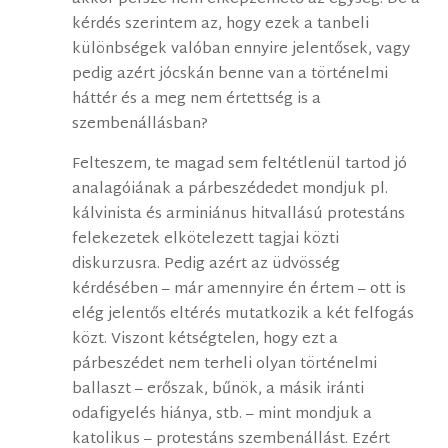
kérdés szerintem az, hogy ezek a tanbeli
különbségek valóban ennyire jelentősek, vagy
pedig azért jócskán benne van a történelmi
háttér és a meg nem értettség is a
szembenállásban?
Felteszem, te magad sem feltétlenül tartod jó
analagóiának a párbeszédedet mondjuk pl.
kálvinista és arminiánus hitvallású protestáns
felekezetek elkötelezett tagjai közti
diskurzusra. Pedig azért az üdvösség
kérdésében – már amennyire én értem – ott is
elég jelentős eltérés mutatkozik a két felfogás
közt. Viszont kétségtelen, hogy ezt a
párbeszédet nem terheli olyan történelmi
ballaszt – erőszak, bűnök, a másik iránti
odafigyelés hiánya, stb. – mint mondjuk a
katolikus – protestáns szembenállást. Ezért