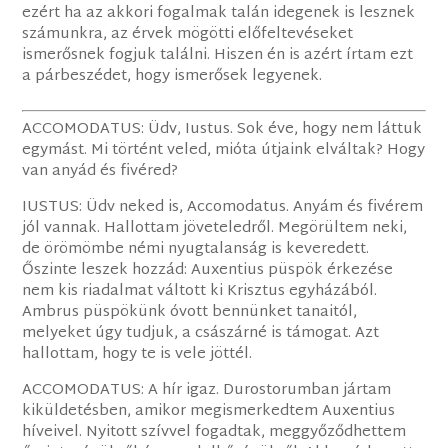
ezért ha az akkori fogalmak talán idegenek is lesznek
számunkra, az érvek mögötti előfeltevéseket
ismerősnek fogjuk találni. Hiszen én is azért írtam ezt
a párbeszédet, hogy ismerősek legyenek.
ACCOMODATUS: Üdv, Iustus. Sok éve, hogy nem láttuk
egymást. Mi történt veled, mióta útjaink elváltak? Hogy
van anyád és fivéred?
IUSTUS: Üdv neked is, Accomodatus. Anyám és fivérem
jól vannak. Hallottam jöveteledről. Megörültem neki,
de örömömbe némi nyugtalanság is keveredett.
Őszinte leszek hozzád: Auxentius püspök érkezése
nem kis riadalmat váltott ki Krisztus egyházából.
Ambrus püspökünk óvott bennünket tanaitól,
melyeket úgy tudjuk, a császárné is támogat. Azt
hallottam, hogy te is vele jöttél.
ACCOMODATUS: A hír igaz. Durostorumban jártam
kiküldetésben, amikor megismerkedtem Auxentius
híveivel. Nyitott szívvel fogadtak, meggyőződhettem