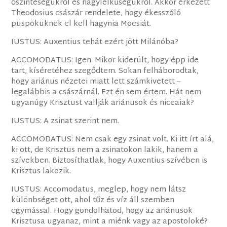
őszinteségükről és nagylelkűségükről. Akkor érkezett
Theodosius császár rendelete, hogy ékesszóló
püspöküknek el kell hagynia Moesiát.
IUSTUS: Auxentius tehát ezért jött Milánóba?
ACCOMODATUS: Igen. Mikor kiderült, hogy épp ide
tart, kíséretéhez szegődtem. Sokan felháborodtak,
hogy ariánus nézetei miatt lett számkivetett –
legalábbis a császárnál. Ezt én sem értem. Hát nem
ugyanúgy Krisztust vallják ariánusok és niceaiak?
IUSTUS: A zsinat szerint nem.
ACCOMODATUS: Nem csak egy zsinat volt. Ki itt írt alá,
ki ott, de Krisztus nem a zsinatokon lakik, hanem a
szívekben. Biztosíthatlak, hogy Auxentius szívében is
Krisztus lakozik.
IUSTUS: Accomodatus, meglep, hogy nem látsz
különbséget ott, ahol tűz és víz áll szemben
egymással. Hogy gondolhatod, hogy az ariánusok
Krisztusa ugyanaz, mint a miénk vagy az apostoloké?