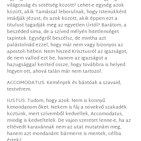
világosság és sötétség között? Lehet-e egység azok
között, akik Tamással leborulnak, hogy Istenükként
imádják Jézust, és azok között, akik éppen ezt a
titulust tagadják meg az egyetlen Úrtól? Barátom, a
beszéded sima, de a szíved mélyén hitetlenséget
tapintok. Egységről beszélsz, de mintha azt
palástolnád ezzel, hogy már nem vagy bizonyos az
apostoli hitben. Nem hiszed Krisztusról az igazságot,
de nem vallod ezt be, hanem az igazságot a
hazugsággal keríted össze, hogy továbbra is helyed
legyen ott, ahová talán már nem tartozol.
ACCOMODATUS: Kemények és bántóak a szavaid,
testvérem.
IUSTUS: Tudom, hogy azok. Nem is könnyű
kimondanom őket. Nekem is fáj a növekvő szakadék
köztünk, mert szívemből kedvellek, Accomodatus,
mindig is kedveltelek. De vajon szeretet lenne-e, ha az
eltévedt karavánnak nem az utat mutatnám meg,
hanem azt mondanám: bármerre is mentek, célba
értek?