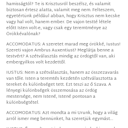
hamisságtól? Te is Krisztusról beszélsz, és valamit
biztosan értesz alatta, valamit meg nem. Felteszem,
egyetértünk például abban, hogy Krisztus nem kecske
vagy hal volt, hanem ember. De vajon testté létele
előtt Isten volt-e, vagy csak egy teremtménye az
Örökkévalónak?
ACCOMODATUS: A szeretet marad meg örökké, Iustus!
Szereti vajon Ambrus Auxentiust? Meglátja benne a
testvért? A szétválasztás mindig az ördögtől van, aki
embergyilkos volt kezdettől.
IUSTUS: Nem a szétválasztás, hanem az összezavarás
van tőle. Isten a teremtés kezdetén szétválasztotta a
tereket és különbséget tett. Ezt teszi az ő Szava. A
lényegi különbségek összemosása az ördög
mestersége, nem Istené, Istené pontosan a
különbségtétel.
ACCOMODATUS: Azt mondta a mi Urunk, hogy a világ
arról ismer meg bennünket, ha szeretjük egymást…