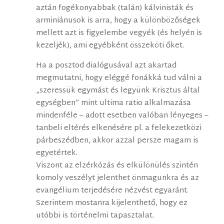
aztán fogékonyabbak (talán) kálvinisták és
arminiánusok is arra, hogy a különbözőségek
mellett azt is figyelembe vegyék (és helyén is
kezeljék), ami egyébként összeköti őket.
Ha a posztod dialógusával azt akartad
megmutatni, hogy eléggé fonákká tud válni a
„szeressük egymást és legyünk Krisztus által
egységben” mint ultima ratio alkalmazása
mindenféle – adott esetben valóban lényeges –
tanbeli eltérés elkenésére pl. a felekezetközi
párbeszédben, akkor azzal persze magam is
egyetértek.
Viszont az elzérkózás és elkülönülés szintén
komoly veszélyt jelenthet önmagunkra és az
evangélium terjedésére nézvést egyaránt.
Szerintem mostanra kijelenthető, hogy ez
utóbbi is történelmi tapasztalat.