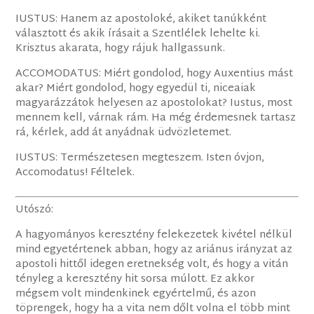
IUSTUS: Hanem az apostoloké, akiket tanúkként
választott és akik írásait a Szentlélek lehelte ki.
Krisztus akarata, hogy rájuk hallgassunk.
ACCOMODATUS: Miért gondolod, hogy Auxentius mást
akar? Miért gondolod, hogy egyedül ti, niceaiak
magyarázzátok helyesen az apostolokat? Iustus, most
mennem kell, várnak rám. Ha még érdemesnek tartasz
rá, kérlek, add át anyádnak üdvözletemet.
IUSTUS: Természetesen megteszem. Isten óvjon,
Accomodatus! Féltelek.
Utószó:
A hagyományos keresztény felekezetek kivétel nélkül
mind egyetértenek abban, hogy az ariánus irányzat az
apostoli hittől idegen eretnekség volt, és hogy a vitán
tényleg a keresztény hit sorsa múlott. Ez akkor
mégsem volt mindenkinek egyértelmű, és azon
töprengek, hogy ha a vita nem dőlt volna el több mint