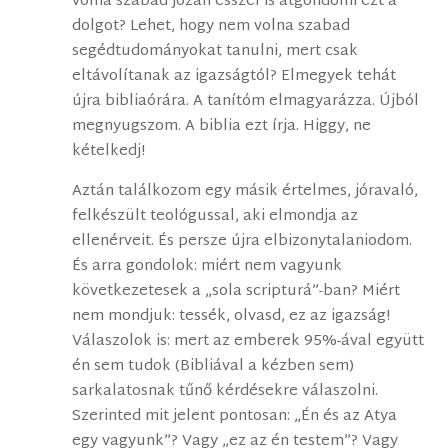
volna szabad józan ésszel is átgondolni ezt a
dolgot? Lehet, hogy nem volna szabad
segédtudományokat tanulni, mert csak
eltávolítanak az igazságtól? Elmegyek tehát
újra bibliaórára. A tanítóm elmagyarázza. Újból
megnyugszom. A biblia ezt írja. Higgy, ne
kételkedj!
Aztán találkozom egy másik értelmes, jóravaló,
felkészült teológussal, aki elmondja az
ellenérveit. És persze újra elbizonytalaniodom.
És arra gondolok: miért nem vagyunk
következetesek a „sola scripturá”-ban? Miért
nem mondjuk: tessék, olvasd, ez az igazság!
Válaszolok is: mert az emberek 95%-ával együtt
én sem tudok (Bibliával a kézben sem)
sarkalatosnak tűnő kérdésekre válaszolni.
Szerinted mit jelent pontosan: „Én és az Atya
egy vagyunk”? Vagy „ez az én testem”? Vagy