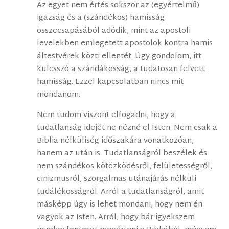
Az egyet nem értés sokszor az (egyértelmű)
igazság és a (szándékos) hamisság
összecsapásából adódik, mint az apostoli
levelekben emlegetett apostolok kontra hamis
áltestvérek közti ellentét. Úgy gondolom, itt
kulcsszó a szándákosság, a tudatosan felvett
hamisság. Ezzel kapcsolatban nincs mit
mondanom.
Nem tudom viszont elfogadni, hogy a
tudatlanság idejét ne nézné el Isten. Nem csak a
Biblia-nélküliség időszakára vonatkozóan,
hanem az után is. Tudatlanságról beszélek és
nem szándékos kötözködésről, felületességről,
cinizmusról, szorgalmas utánajárás nélküli
tudálékosságról. Arról a tudatlanságról, amit
másképp úgy is lehet mondani, hogy nem én
vagyok az Isten. Arról, hogy bár igyekszem