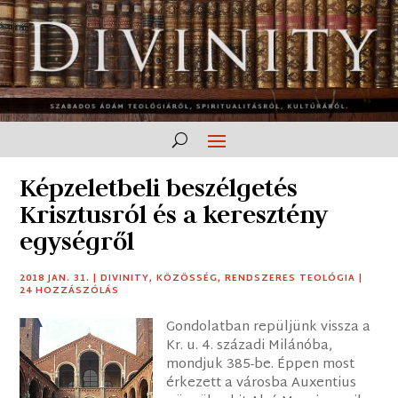
Képzeletbeli beszélgetés
Krisztusról és a keresztény
egységről
2018 JAN. 31.
|
DIVINITY
,
KÖZÖSSÉG
,
RENDSZERES TEOLÓGIA
|
24 HOZZÁSZÓLÁS
Gondolatban repüljünk vissza a
Kr. u. 4. századi Milánóba,
mondjuk 385-be. Éppen most
érkezett a városba Auxentius