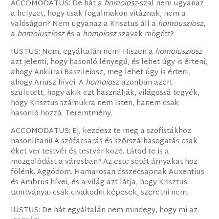
ACCOMODATUS: De hát a
homoiosz
-szal nem ugyanaz
a helyzet, hogy csak fogalmakon vitáznak, nem a
valóságon? Nem ugyanaz a Krisztus áll a
homousziosz
,
a
homoiusziosz
és a
homoiosz
szavak mögött?
IUSTUS: Nem, egyáltalán nem! Hiszen a
homoiusziosz
azt jelenti, hogy hasonló lényegű, és lehet úgy is érteni,
ahogy Ankürai Baszileiosz, meg lehet úgy is érteni,
ahogy Ariusz hívei. A
homoiosz
azonban azért
született, hogy akik ezt használják, világossá tegyék,
hogy Krisztus számukra nem Isten, hanem csak
hasonló hozzá. Teremtmény.
ACCOMODATUS: Ej, kezdesz te meg a szofistákhoz
hasonlítani! A szófacsarás és szőrszálhasogatás csak
éket ver testvér és testvér közé. Látod te is a
mozgolódást a városban? Az este sötét árnyakat hoz
fölénk. Aggódom. Hamarosan összecsapnak Auxentius
és Ambrus hívei, és a világ azt látja, hogy Krisztus
tanítványai csak civakodni képesek, szeretni nem.
IUSTUS: De hát egyáltalán nem mindegy, hogy mi az