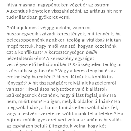
látva másnap, nagypénteken véget ér az ostrom,
Auxentius kénytelen visszahúzódni, az ariánus hit nem
tud Milánóban gyökeret verni.
Próbáljuk most végiggondolni, vajon mi,
huszonegyedik századi keresztények, mit tennénk, ha
belecsöppennénk az akkori teológiai vitákba? Miután
megértettük, hogy miről van szó, hogyan kezelnénk
ezt a konfliktust? A kereszténységen
belüli
nézeteltérésként? A keresztény egységet
veszélyeztető belháborúként? Szükségtelen teológiai
szőrszálhasogatásként? Vagy a keresztény hit és az
eretnekség harcaként? Miben látnánk a konfliktus
lényegét? A hit tisztaságáért felvállalt küzdelemről
van szó? Hitvallásos helyzetben való kiállásról?
Szükségesnek éreznénk, hogy állást foglaljunk? Ha
nem, miért nem? Ha igen, melyik oldalon állnánk? Ha
megszólalnánk, a hamis tanítás ellen szólalnánk fel,
vagy a testvéri szeretetre szólítanánk fel a feleket? Ha
rajtunk múlik, gyökeret vert volna az ariánus hitvallás
az egyházon belül? Elfogadtuk volna, hogy két