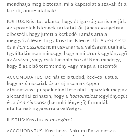
mondhatja meg biztosan, mi a kapcsolat a szavak és a
között, amire utalnak?
IUSTUS: Krisztus akarta, hogy őt igazságban ismerjük.
Az apostolok Istennek tartották őt. János evangélista
elbeszéli, hogy jutott a kétkedő Tamás arra a
meggyőződésre, hogy Krisztus Isten és Úr. A
homoiosz
és a
homousziosz
nem ugyanarra a valóságra utalnak.
Egyáltalán nem mindegy, hogy a mi Urunk egylényegű
az Atyával, vagy csak hasonló hozzá! Nem mindegy,
hogy ő az első teremtmény vagy maga a Teremtő!
ACCOMODATUS: De hát te is tudod, kedves Iustus,
hogy az ó-niceaiak és az új-niceaiak éppen
Athanasziosz püspök elnöklése alatt egyeztek meg az
alexandriai zsinaton, hogy a
homousziosz
(egylényegű)
és a
homoiusziosz
(hasonló lényegű) formulák
utalhatnak ugyanarra a valóságra.
IUSTUS: Krisztus istenségére?
ACCOMODATUS: Krisztusra. Ankürai Baszileiosz a