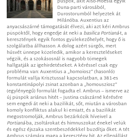
püspök, akit Alsó-Moesia egyik
Duna-parti városából,
Durostorumból helyeztek át
Milánóba. Auxentius az
anyacsászárné támogatását élvezi, aki azt kéri Ambrus
püspöktől, hogy engedje át neki a
basilica Portianá
-t, a
keresztények egyik fontos gyülekezőhelyét, hogy ő is
szolgálatba állhasson. A dolog azért sürgős, mert
húsvét ünnepe közeledik, amikor a kereszteléseket
végzik, és a szokásosnál is nagyobb tömegek
hallgatják az igehirdetéseket. A kéréssel csak egy
probléma van: Auxentius a „homoiosz” (hasonló)
formulát vallja Krisztussal kapcsolatban, a 381-es
konstantinápolyi zsinat azonban a „homousziosz”
(egylényegű) formulát fogadta el. Ambrus – ismerve az
új püspök ariánus hitét – Justina császárné kérésére
sem engedi át neki a bazilikát, sőt, miután a városban
komoly konfliktus alakul ki emiatt, és a bazilikát
megostromolják, Ambrus bezárkózik híveivel a
Portianá
-ba, zsoltárokat és himnuszokat énekel velük
és egész éjszaka szentbeszédekkel buzdítja őket. A tét
Ambrus számára maga a keresztény hit. Az ellenállást