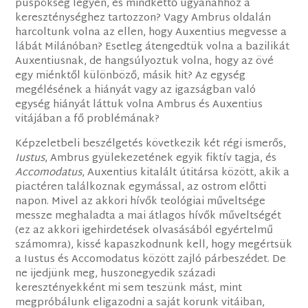
püspökség legyen, és mindkettő ugyanahhoz a
kereszténységhez tartozzon? Vagy Ambrus oldalán
harcoltunk volna az ellen, hogy Auxentius megvesse a
lábát Milánóban? Esetleg átengedtük volna a bazilikát
Auxentiusnak, de hangsúlyoztuk volna, hogy az övé
egy miénktől különböző, másik hit? Az egység
megélésének a hiányát vagy az igazságban való
egység hiányát láttuk volna Ambrus és Auxentius
vitájában a fő problémának?
Képzeletbeli beszélgetés következik két régi ismerős,
Iustus
, Ambrus gyülekezetének egyik fiktív tagja, és
Accomodatus
, Auxentius kitalált útitársa között, akik a
piactéren találkoznak egymással, az ostrom előtti
napon. Mivel az akkori hívők teológiai műveltsége
messze meghaladta a mai átlagos hívők műveltségét
(ez az akkori igehirdetések olvasásából egyértelmű
számomra), kissé kapaszkodnunk kell, hogy megértsük
a Iustus és Accomodatus között zajló párbeszédet. De
ne ijedjünk meg, huszonegyedik századi
keresztényekként mi sem teszünk mást, mint
megpróbálunk eligazodni a saját korunk vitáiban,