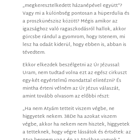
„megkeresztelkedett házanépével együtt”?
Vagy mi a különbség pontosan a hüperdulia és
a proszkünészisz között? Mégis amikor az
igazsághoz való ragaszkodásról hallok, akkor
görcsbe rándul a gyomrom, hogy Istenem, mi
lesz ha odaát kiderül, hogy ebben is, abban is
tévedtem.
Ekkor elkezdek beszélgetni az Úr Jézussal:
Uram, nem tudtad volna ezt az egész cirkuszt
egy-két egyértelmű mondattal elintézni? És
mintha érteni vélném az Úr Jézus válaszát,
amint tovább olvasom az előbbi részt:
„Ha nem Atyám tetteit viszem végbe, ne
higgyetek nekem. 38De ha azokat viszem
végbe, akkor ha nekem nem hisztek, higgyetek
a tetteknek, hogy végre lássátok és értsétek: az