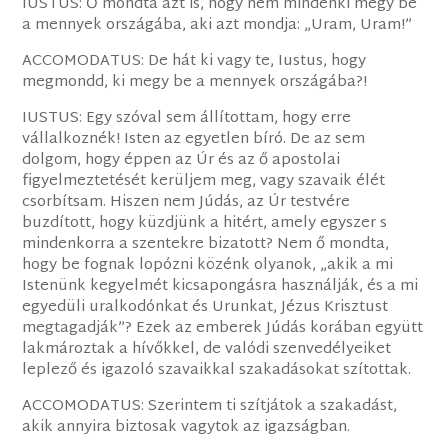
IUSTUS: Ő mondta azt is, hogy nem mindenki megy be
a mennyek országába, aki azt mondja: „Uram, Uram!”
ACCOMODATUS: De hát ki vagy te, Iustus, hogy
megmondd, ki megy be a mennyek országába?!
IUSTUS: Egy szóval sem állítottam, hogy erre
vállalkoznék! Isten az egyetlen bíró. De az sem
dolgom, hogy éppen az Úr és az ő apostolai
figyelmeztetését kerüljem meg, vagy szavaik élét
csorbítsam. Hiszen nem Júdás, az Úr testvére
buzdított, hogy küzdjünk a hitért, amely egyszer s
mindenkorra a szentekre bizatott? Nem ő mondta,
hogy be fognak lopózni közénk olyanok, „akik a mi
Istenünk kegyelmét kicsapongásra használják, és a mi
egyedüli uralkodónkat és Urunkat, Jézus Krisztust
megtagadják”? Ezek az emberek Júdás korában együtt
lakmároztak a hívőkkel, de valódi szenvedélyeiket
leplező és igazoló szavaikkal szakadásokat szítottak.
ACCOMODATUS: Szerintem ti szítjátok a szakadást,
akik annyira biztosak vagytok az igazságban.