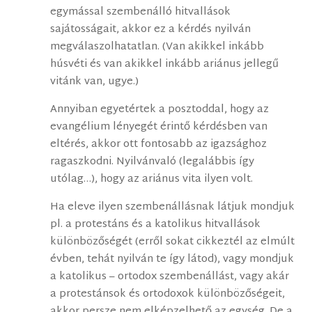
egymással szembenálló hitvallások
sajátosságait, akkor ez a kérdés nyilván
megválaszolhatatlan. (Van akikkel inkább
húsvéti és van akikkel inkább ariánus jellegű
vitánk van, ugye.)
Annyiban egyetértek a posztoddal, hogy az
evangélium lényegét érintő kérdésben van
eltérés, akkor ott fontosabb az igazsághoz
ragaszkodni. Nyilvánvaló (legalábbis így
utólag…), hogy az ariánus vita ilyen volt.
Ha eleve ilyen szembenállásnak látjuk mondjuk
pl. a protestáns és a katolikus hitvallások
különbözőségét (erről sokat cikkeztél az elmúlt
évben, tehát nyilván te így látod), vagy mondjuk
a katolikus – ortodox szembenállást, vagy akár
a protestánsok és ortodoxok különbözőségeit,
akkor persze nem elképzelhető az egység. De a