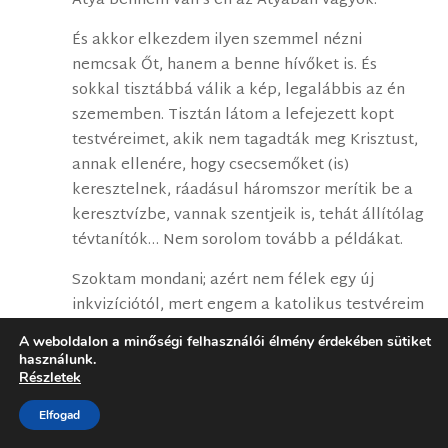
Atya bennem van s én az Atyában vagyok.”
És akkor elkezdem ilyen szemmel nézni
nemcsak Őt, hanem a benne hívőket is. És
sokkal tisztábbá válik a kép, legalábbis az én
szememben. Tisztán látom a lefejezett kopt
testvéreimet, akik nem tagadták meg Krisztust,
annak ellenére, hogy csecsemőket (is)
keresztelnek, ráadásul háromszor merítik be a
keresztvízbe, vannak szentjeik is, tehát állítólag
tévtanítók… Nem sorolom tovább a példákat.
Szoktam mondani; azért nem félek egy új
inkvizíciótól, mert engem a katolikus testvéreim
fognak megvédeni. És ez messze nem azt
A weboldalon a minőségi felhasználói élmény érdekében sütiket
jelenti, hogy feladtam volna az igazság keresése
használunk.
iránti eltökéltségemet.
Részletek
Elfogad