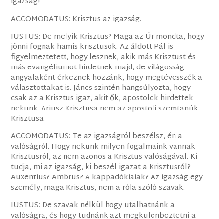
igazság!
ACCOMODATUS: Krisztus az igazság.
IUSTUS: De melyik Krisztus? Maga az Úr mondta, hogy
jönni fognak hamis krisztusok. Az áldott Pál is
figyelmeztetett, hogy lesznek, akik más Krisztust és
más evangéliumot hirdetnek majd, de világosság
angyalaként érkeznek hozzánk, hogy megtévesszék a
választottakat is. János szintén hangsúlyozta, hogy
csak az a Krisztus igaz, akit ők, apostolok hirdettek
nekünk. Ariusz Krisztusa nem az apostoli szemtanúk
Krisztusa.
ACCOMODATUS: Te az igazságról beszélsz, én a
valóságról. Hogy nekünk milyen fogalmaink vannak
Krisztusról, az nem azonos a Krisztus valóságával. Ki
tudja, mi az igazság, ki beszél igazat a Krisztusról?
Auxentius? Ambrus? A kappadókiaiak? Az igazság egy
személy, maga Krisztus, nem a róla szóló szavak.
IUSTUS: De szavak nélkül hogy utalhatnánk a
valóságra, és hogy tudnánk azt megkülönböztetni a