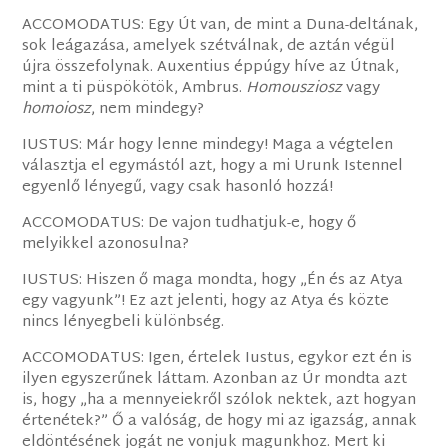
ACCOMODATUS: Egy Út van, de mint a Duna-deltának,
sok leágazása, amelyek szétválnak, de aztán végül
újra összefolynak. Auxentius éppúgy híve az Útnak,
mint a ti püspökötök, Ambrus.
Homousziosz
vagy
homoiosz
, nem mindegy?
IUSTUS: Már hogy lenne mindegy! Maga a végtelen
választja el egymástól azt, hogy a mi Urunk Istennel
egyenlő lényegű, vagy csak hasonló hozzá!
ACCOMODATUS: De vajon tudhatjuk-e, hogy ő
melyikkel azonosulna?
IUSTUS: Hiszen ő maga mondta, hogy „Én és az Atya
egy vagyunk”! Ez azt jelenti, hogy az Atya és közte
nincs lényegbeli különbség.
ACCOMODATUS: Igen, értelek Iustus, egykor ezt én is
ilyen egyszerűnek láttam. Azonban az Úr mondta azt
is, hogy „ha a mennyeiekről szólok nektek, azt hogyan
értenétek?” Ő a valóság, de hogy mi az igazság, annak
eldöntésének jogát ne vonjuk magunkhoz. Mert ki