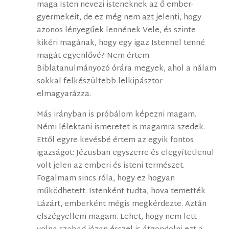
maga Isten nevezi isteneknek az ő ember-
gyermekeit, de ez még nem azt jelenti, hogy
azonos lényegűek lennének Vele, és szinte
kikéri magának, hogy egy igaz Istennel tenné
magát egyenlővé? Nem értem.
Biblatanulmányozó órára megyek, ahol a nálam
sokkal felkészültebb lelkipásztor
elmagyarázza.
Más irányban is próbálom képezni magam.
Némi lélektani ismeretet is magamra szedek.
Ettől egyre kevésbé értem az egyik fontos
igazságot: Jézusban egyszerre és elegyítetlenül
volt jelen az emberi és isteni természet.
Fogalmam sincs róla, hogy ez hogyan
működhetett. Istenként tudta, hova temették
Lázárt, emberként mégis megkérdezte. Aztán
elszégyellem magam. Lehet, hogy nem lett