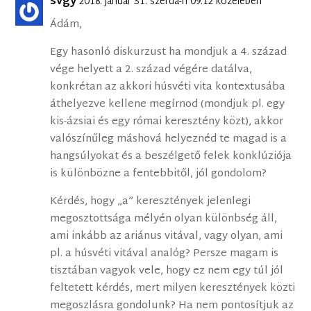
svgy
2018. január 31. szerda-n 09:12 közelében
Ádám,
Egy hasonló diskurzust ha mondjuk a 4. század
vége helyett a 2. század végére datálva,
konkrétan az akkori húsvéti vita kontextusába
áthelyezve kellene megírnod (mondjuk pl. egy
kis-ázsiai és egy római keresztény közt), akkor
valószínűleg máshová helyeznéd te magad is a
hangsúlyokat és a beszélgető felek konklúziója
is különbözne a fentebbitől, jól gondolom?
Kérdés, hogy „a” keresztények jelenlegi
megosztottsága mélyén olyan különbség áll,
ami inkább az ariánus vitával, vagy olyan, ami
pl. a húsvéti vitával analóg? Persze magam is
tisztában vagyok vele, hogy ez nem egy túl jól
feltetett kérdés, mert milyen keresztények közti
megoszlásra gondolunk? Ha nem pontosítjuk az