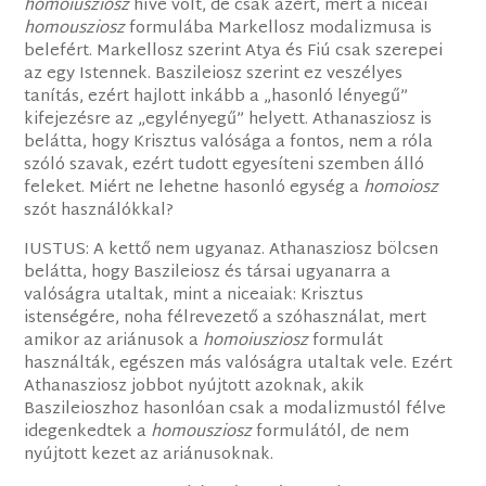
homoiusziosz
híve volt, de csak azért, mert a niceai
homousziosz
formulába Markellosz modalizmusa is
belefért. Markellosz szerint Atya és Fiú csak szerepei
az egy Istennek. Baszileiosz szerint ez veszélyes
tanítás, ezért hajlott inkább a „hasonló lényegű”
kifejezésre az „egylényegű” helyett. Athanasziosz is
belátta, hogy Krisztus valósága a fontos, nem a róla
szóló szavak, ezért tudott egyesíteni szemben álló
feleket. Miért ne lehetne hasonló egység a
homoiosz
szót használókkal?
IUSTUS: A kettő nem ugyanaz. Athanasziosz bölcsen
belátta, hogy Baszileiosz és társai ugyanarra a
valóságra utaltak, mint a niceaiak: Krisztus
istenségére, noha félrevezető a szóhasználat, mert
amikor az ariánusok a
homoiusziosz
formulát
használták, egészen más valóságra utaltak vele. Ezért
Athanasziosz jobbot nyújtott azoknak, akik
Baszileioszhoz hasonlóan csak a modalizmustól félve
idegenkedtek a
homousziosz
formulától, de nem
nyújtott kezet az ariánusoknak.